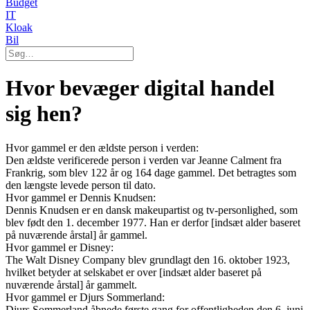
Budget
IT
Kloak
Bil
Hvor bevæger digital handel
sig hen?
Hvor gammel er den ældste person i verden:
Den ældste verificerede person i verden var Jeanne Calment fra
Frankrig, som blev 122 år og 164 dage gammel. Det betragtes som
den længste levede person til dato.
Hvor gammel er Dennis Knudsen:
Dennis Knudsen er en dansk makeupartist og tv-personlighed, som
blev født den 1. december 1977. Han er derfor [indsæt alder baseret
på nuværende årstal] år gammel.
Hvor gammel er Disney:
The Walt Disney Company blev grundlagt den 16. oktober 1923,
hvilket betyder at selskabet er over [indsæt alder baseret på
nuværende årstal] år gammelt.
Hvor gammel er Djurs Sommerland:
Djurs Sommerland åbnede første gang for offentligheden den 6. juni