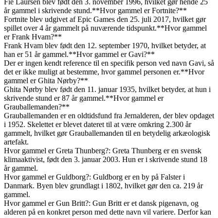
Fie Laursen blev født den 3. november 1996, hvilket gør hende 25
år gammel i skrivende stund.**Hvor gammel er Fortnite?**
Fortnite blev udgivet af Epic Games den 25. juli 2017, hvilket gør
spillet over 4 år gammelt på nuværende tidspunkt.**Hvor gammel
er Frank Hvam?**
Frank Hvam blev født den 12. september 1970, hvilket betyder, at
han er 51 år gammel.**Hvor gammel er Gavi?**
Der er ingen kendt reference til en specifik person ved navn Gavi, så
det er ikke muligt at bestemme, hvor gammel personen er.**Hvor
gammel er Ghita Nørby?**
Ghita Nørby blev født den 11. januar 1935, hvilket betyder, at hun i
skrivende stund er 87 år gammel.**Hvor gammel er
Grauballemanden?**
Grauballemanden er en oldtidsfund fra Jernalderen, der blev opdaget
i 1952. Skelettet er blevet dateret til at være omkring 2.300 år
gammelt, hvilket gør Grauballemanden til en betydelig arkæologisk
artefakt.
Hvor gammel er Greta Thunberg?: Greta Thunberg er en svensk
klimaaktivist, født den 3. januar 2003. Hun er i skrivende stund 18
år gammel.
Hvor gammel er Guldborg?: Guldborg er en by på Falster i
Danmark. Byen blev grundlagt i 1802, hvilket gør den ca. 219 år
gammel.
Hvor gammel er Gun Britt?: Gun Britt er et dansk pigenavn, og
alderen på en konkret person med dette navn vil variere. Derfor kan