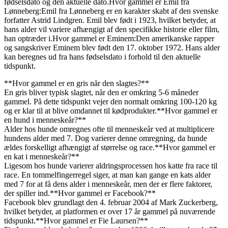
fødselsdato og den aktuelle dato.Hvor gammel er Emil fra
Lønneberg:Emil fra Lønneberg er en karakter skabt af den svenske
forfatter Astrid Lindgren. Emil blev født i 1923, hvilket betyder, at
hans alder vil variere afhængigt af den specifikke historie eller film,
han optræder i.Hvor gammel er Eminem:Den amerikanske rapper
og sangskriver Eminem blev født den 17. oktober 1972. Hans alder
kan beregnes ud fra hans fødselsdato i forhold til den aktuelle
tidspunkt.
**Hvor gammel er en gris når den slagtes?**
En gris bliver typisk slagtet, når den er omkring 5-6 måneder
gammel. På dette tidspunkt vejer den normalt omkring 100-120 kg
og er klar til at blive omdannet til kødprodukter.**Hvor gammel er
en hund i menneskeår?**
Alder hos hunde omregnes ofte til menneskeår ved at multiplicere
hundens alder med 7. Dog varierer denne omregning, da hunde
ældes forskelligt afhængigt af størrelse og race.**Hvor gammel er
en kat i menneskeår?**
Ligesom hos hunde varierer aldringsprocessen hos katte fra race til
race. En tommelfingerregel siger, at man kan gange en kats alder
med 7 for at få dens alder i menneskeår, men der er flere faktorer,
der spiller ind.**Hvor gammel er Facebook?**
Facebook blev grundlagt den 4. februar 2004 af Mark Zuckerberg,
hvilket betyder, at platformen er over 17 år gammel på nuværende
tidspunkt.**Hvor gammel er Fie Laursen?**