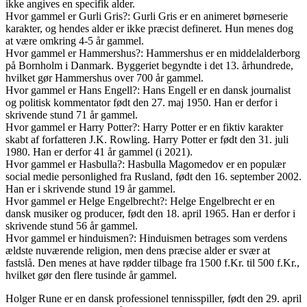
ikke angives en specifik alder.
Hvor gammel er Gurli Gris?: Gurli Gris er en animeret børneserie
karakter, og hendes alder er ikke præcist defineret. Hun menes dog
at være omkring 4-5 år gammel.
Hvor gammel er Hammershus?: Hammershus er en middelalderborg
på Bornholm i Danmark. Byggeriet begyndte i det 13. århundrede,
hvilket gør Hammershus over 700 år gammel.
Hvor gammel er Hans Engell?: Hans Engell er en dansk journalist
og politisk kommentator født den 27. maj 1950. Han er derfor i
skrivende stund 71 år gammel.
Hvor gammel er Harry Potter?: Harry Potter er en fiktiv karakter
skabt af forfatteren J.K. Rowling. Harry Potter er født den 31. juli
1980. Han er derfor 41 år gammel (i 2021).
Hvor gammel er Hasbulla?: Hasbulla Magomedov er en populær
social medie personlighed fra Rusland, født den 16. september 2002.
Han er i skrivende stund 19 år gammel.
Hvor gammel er Helge Engelbrecht?: Helge Engelbrecht er en
dansk musiker og producer, født den 18. april 1965. Han er derfor i
skrivende stund 56 år gammel.
Hvor gammel er hinduismen?: Hinduismen betrages som verdens
ældste nuværende religion, men dens præcise alder er svær at
fastslå. Den menes at have rødder tilbage fra 1500 f.Kr. til 500 f.Kr.,
hvilket gør den flere tusinde år gammel.
Holger Rune er en dansk professionel tennisspiller, født den 29. april