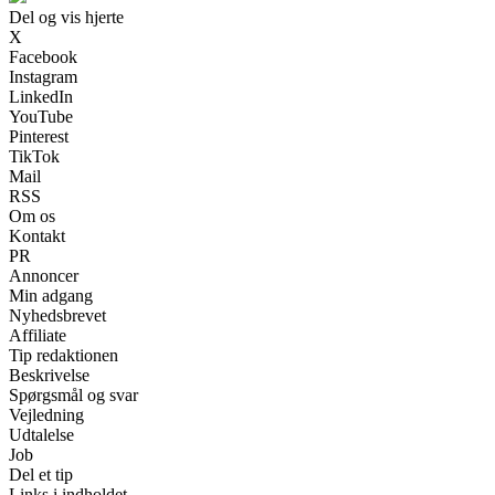
Del og vis hjerte
X
Facebook
Instagram
LinkedIn
YouTube
Pinterest
TikTok
Mail
RSS
Om os
Kontakt
PR
Annoncer
Min adgang
Nyhedsbrevet
Affiliate
Tip redaktionen
Beskrivelse
Spørgsmål og svar
Vejledning
Udtalelse
Job
Del et tip
Links i indholdet