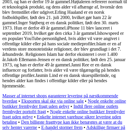
2003, og han er derfor 19 år gammel.Højtaleren refererer normalt til
et teknologisk produkt, og dens alder vil afhænge af, hvornår den
blev fremstillet eller udgivet.Erling Haaland er en norsk
fodboldspiller, født den 21. juli 2000, hvilket gør ham 22 år
gammel.Inger Støjberg er en dansk politiker, født den 30. marts
1973. Hun er derfor 49 år gammel.iPhone 11 blev lanceret i
september 2019, hvilket gør den cirka 3 år gammel.Ishowspeed er
en populær YouTube-personlighed, hvis alder vil være angivet i
offentlige kilder eller på hans sociale medieprofiler.Islam er en af
verdens store monoteistiske religioner, der blev grundlagt i det 7.
århundrede. Religionen Islam har derfor eksisteret i over 1.400
år.Jakob Ellemann-Jensen er en dansk politiker, født den 25. januar
1973, og han er derfor 49 år gammel.Janni Ree er en dansk
influencer og forfatter, hvis alder vil være tilgængelig på hendes
offentlige profiler.Jasmin Lind er en dansk skuespillerinde, og
hendes alder kan findes i offentlige kilder eller på hendes
hjemmeside.
Masser af internet shops garanterer levering på næstkommende
hverdag
•
Eksporten skal ske via online salg
•
Nogle enkelte online
butikker frembyder fragt uden gebyr
•
Indtil flere online outlets
frembyder portofri fragt
•
Nogle enkelte online butikker frembyder
fragt uden gebyr
•
Enkelte internet varehuse sikrer levering uden
betaling
•
Den billigste fragttype kan ikke benægtes at være at du
selv henter varerne
•
E-handel stormer frem
•
Adskillige firmaer på