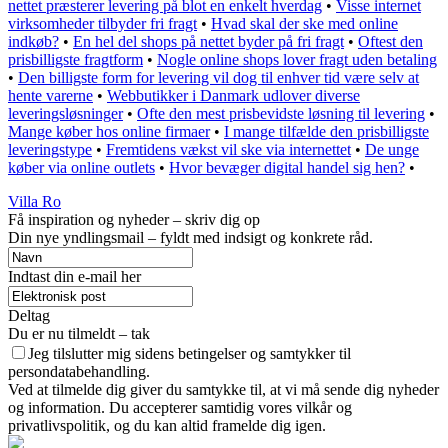
nettet præsterer levering på blot en enkelt hverdag
•
Visse internet
virksomheder tilbyder fri fragt
•
Hvad skal der ske med online
indkøb?
•
En hel del shops på nettet byder på fri fragt
•
Oftest den
prisbilligste fragtform
•
Nogle online shops lover fragt uden betaling
•
Den billigste form for levering vil dog til enhver tid være selv at
hente varerne
•
Webbutikker i Danmark udlover diverse
leveringsløsninger
•
Ofte den mest prisbevidste løsning til levering
•
Mange køber hos online firmaer
•
I mange tilfælde den prisbilligste
leveringstype
•
Fremtidens vækst vil ske via internettet
•
De unge
køber via online outlets
•
Hvor bevæger digital handel sig hen?
•
Villa Ro
Få inspiration og nyheder – skriv dig op
Din nye yndlingsmail – fyldt med indsigt og konkrete råd.
Indtast din e-mail her
Deltag
Du er nu tilmeldt – tak
Jeg tilslutter mig sidens betingelser og samtykker til
persondatabehandling.
Ved at tilmelde dig giver du samtykke til, at vi må sende dig nyheder
og information. Du accepterer samtidig vores vilkår og
privatlivspolitik, og du kan altid framelde dig igen.