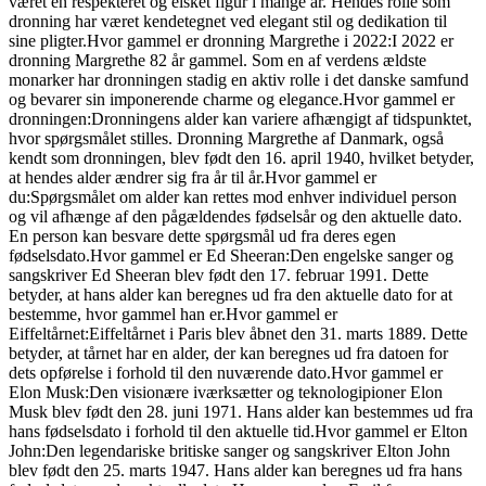
været en respekteret og elsket figur i mange år. Hendes rolle som
dronning har været kendetegnet ved elegant stil og dedikation til
sine pligter.Hvor gammel er dronning Margrethe i 2022:I 2022 er
dronning Margrethe 82 år gammel. Som en af verdens ældste
monarker har dronningen stadig en aktiv rolle i det danske samfund
og bevarer sin imponerende charme og elegance.Hvor gammel er
dronningen:Dronningens alder kan variere afhængigt af tidspunktet,
hvor spørgsmålet stilles. Dronning Margrethe af Danmark, også
kendt som dronningen, blev født den 16. april 1940, hvilket betyder,
at hendes alder ændrer sig fra år til år.Hvor gammel er
du:Spørgsmålet om alder kan rettes mod enhver individuel person
og vil afhænge af den pågældendes fødselsår og den aktuelle dato.
En person kan besvare dette spørgsmål ud fra deres egen
fødselsdato.Hvor gammel er Ed Sheeran:Den engelske sanger og
sangskriver Ed Sheeran blev født den 17. februar 1991. Dette
betyder, at hans alder kan beregnes ud fra den aktuelle dato for at
bestemme, hvor gammel han er.Hvor gammel er
Eiffeltårnet:Eiffeltårnet i Paris blev åbnet den 31. marts 1889. Dette
betyder, at tårnet har en alder, der kan beregnes ud fra datoen for
dets opførelse i forhold til den nuværende dato.Hvor gammel er
Elon Musk:Den visionære iværksætter og teknologipioner Elon
Musk blev født den 28. juni 1971. Hans alder kan bestemmes ud fra
hans fødselsdato i forhold til den aktuelle tid.Hvor gammel er Elton
John:Den legendariske britiske sanger og sangskriver Elton John
blev født den 25. marts 1947. Hans alder kan beregnes ud fra hans