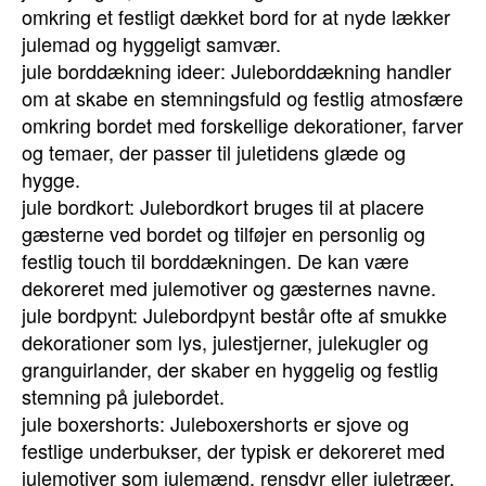
omkring et festligt dækket bord for at nyde lækker
julemad og hyggeligt samvær.
jule borddækning ideer: Juleborddækning handler
om at skabe en stemningsfuld og festlig atmosfære
omkring bordet med forskellige dekorationer, farver
og temaer, der passer til juletidens glæde og
hygge.
jule bordkort: Julebordkort bruges til at placere
gæsterne ved bordet og tilføjer en personlig og
festlig touch til borddækningen. De kan være
dekoreret med julemotiver og gæsternes navne.
jule bordpynt: Julebordpynt består ofte af smukke
dekorationer som lys, julestjerner, julekugler og
granguirlander, der skaber en hyggelig og festlig
stemning på julebordet.
jule boxershorts: Juleboxershorts er sjove og
festlige underbukser, der typisk er dekoreret med
julemotiver som julemænd, rensdyr eller juletræer.