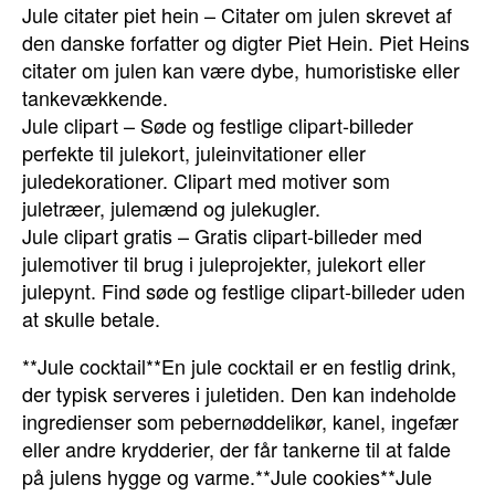
Jule citater piet hein – Citater om julen skrevet af
den danske forfatter og digter Piet Hein. Piet Heins
citater om julen kan være dybe, humoristiske eller
tankevækkende.
Jule clipart – Søde og festlige clipart-billeder
perfekte til julekort, juleinvitationer eller
juledekorationer. Clipart med motiver som
juletræer, julemænd og julekugler.
Jule clipart gratis – Gratis clipart-billeder med
julemotiver til brug i juleprojekter, julekort eller
julepynt. Find søde og festlige clipart-billeder uden
at skulle betale.
**Jule cocktail**En jule cocktail er en festlig drink,
der typisk serveres i juletiden. Den kan indeholde
ingredienser som pebernøddelikør, kanel, ingefær
eller andre krydderier, der får tankerne til at falde
på julens hygge og varme.**Jule cookies**Jule