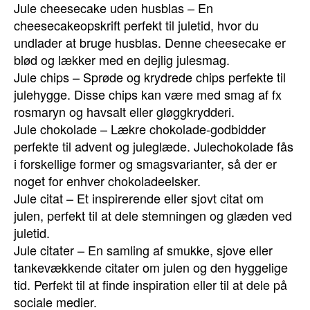
Jule cheesecake uden husblas – En
cheesecakeopskrift perfekt til juletid, hvor du
undlader at bruge husblas. Denne cheesecake er
blød og lækker med en dejlig julesmag.
Jule chips – Sprøde og krydrede chips perfekte til
julehygge. Disse chips kan være med smag af fx
rosmaryn og havsalt eller gløggkrydderi.
Jule chokolade – Lækre chokolade-godbidder
perfekte til advent og juleglæde. Julechokolade fås
i forskellige former og smagsvarianter, så der er
noget for enhver chokoladeelsker.
Jule citat – Et inspirerende eller sjovt citat om
julen, perfekt til at dele stemningen og glæden ved
juletid.
Jule citater – En samling af smukke, sjove eller
tankevækkende citater om julen og den hyggelige
tid. Perfekt til at finde inspiration eller til at dele på
sociale medier.