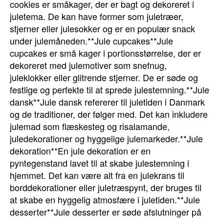
cookies er småkager, der er bagt og dekoreret i
juletema. De kan have former som juletræer,
stjerner eller julesokker og er en populær snack
under julemåneden.**Jule cupcakes**Jule
cupcakes er små kager i portionsstørrelse, der er
dekoreret med julemotiver som snefnug,
juleklokker eller glitrende stjerner. De er søde og
festlige og perfekte til at sprede julestemning.**Jule
dansk**Jule dansk refererer til juletiden i Danmark
og de traditioner, der følger med. Det kan inkludere
julemad som flæskesteg og risalamande,
juledekorationer og hyggelige julemarkeder.**Jule
dekoration**En jule dekoration er en
pyntegenstand lavet til at skabe julestemning i
hjemmet. Det kan være alt fra en julekrans til
borddekorationer eller juletræspynt, der bruges til
at skabe en hyggelig atmosfære i juletiden.**Jule
desserter**Jule desserter er søde afslutninger på