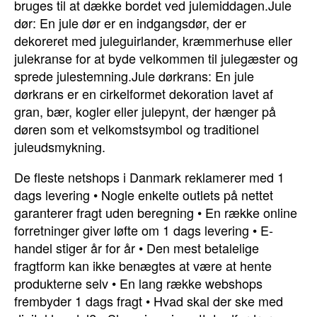
bruges til at dække bordet ved julemiddagen.Jule
dør: En jule dør er en indgangsdør, der er
dekoreret med juleguirlander, kræmmerhuse eller
julekranse for at byde velkommen til julegæster og
sprede julestemning.Jule dørkrans: En jule
dørkrans er en cirkelformet dekoration lavet af
gran, bær, kogler eller julepynt, der hænger på
døren som et velkomstsymbol og traditionel
juleudsmykning.
De fleste netshops i Danmark reklamerer med 1
dags levering
•
Nogle enkelte outlets på nettet
garanterer fragt uden beregning
•
En række online
forretninger giver løfte om 1 dags levering
•
E-
handel stiger år for år
•
Den mest betalelige
fragtform kan ikke benægtes at være at hente
produkterne selv
•
En lang række webshops
frembyder 1 dags fragt
•
Hvad skal der ske med