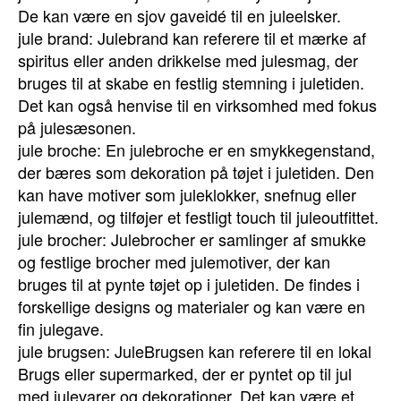
De kan være en sjov gaveidé til en juleelsker.
jule brand: Julebrand kan referere til et mærke af
spiritus eller anden drikkelse med julesmag, der
bruges til at skabe en festlig stemning i juletiden.
Det kan også henvise til en virksomhed med fokus
på julesæsonen.
jule broche: En julebroche er en smykkegenstand,
der bæres som dekoration på tøjet i juletiden. Den
kan have motiver som juleklokker, snefnug eller
julemænd, og tilføjer et festligt touch til juleoutfittet.
jule brocher: Julebrocher er samlinger af smukke
og festlige brocher med julemotiver, der kan
bruges til at pynte tøjet op i juletiden. De findes i
forskellige designs og materialer og kan være en
fin julegave.
jule brugsen: JuleBrugsen kan referere til en lokal
Brugs eller supermarked, der er pyntet op til jul
med julevarer og dekorationer. Det kan være et