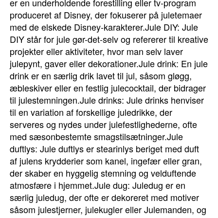
er en underholdende forestilling eller tv-program
produceret af Disney, der fokuserer på juletemaer
med de elskede Disney-karakterer.Jule DIY: Jule
DIY står for jule gør-det-selv og refererer til kreative
projekter eller aktiviteter, hvor man selv laver
julepynt, gaver eller dekorationer.Jule drink: En jule
drink er en særlig drik lavet til jul, såsom gløgg,
æbleskiver eller en festlig julecocktail, der bidrager
til julestemningen.Jule drinks: Jule drinks henviser
til en variation af forskellige juledrikke, der
serveres og nydes under julefestlighederne, ofte
med sæsonbestemte smagstilsætninger.Jule
duftlys: Jule duftlys er stearinlys beriget med duft
af julens krydderier som kanel, ingefær eller gran,
der skaber en hyggelig stemning og velduftende
atmosfære i hjemmet.Jule dug: Juledug er en
særlig juledug, der ofte er dekoreret med motiver
såsom julestjerner, julekugler eller Julemanden, og