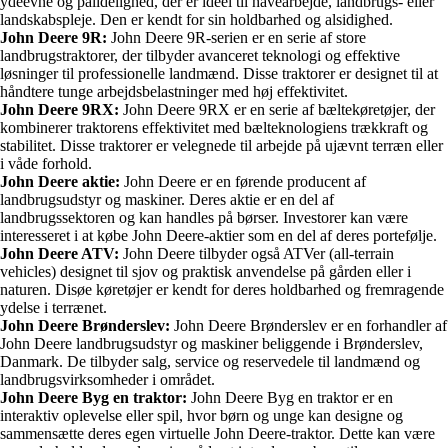
ydeevne og pålidelighed, der er ideel til havearbejde, landbrugs- eller
landskabspleje. Den er kendt for sin holdbarhed og alsidighed.
John Deere 9R:
John Deere 9R-serien er en serie af store
landbrugstraktorer, der tilbyder avanceret teknologi og effektive
løsninger til professionelle landmænd. Disse traktorer er designet til at
håndtere tunge arbejdsbelastninger med høj effektivitet.
John Deere 9RX:
John Deere 9RX er en serie af bæltekøretøjer, der
kombinerer traktorens effektivitet med bælteknologiens trækkraft og
stabilitet. Disse traktorer er velegnede til arbejde på ujævnt terræn eller
i våde forhold.
John Deere aktie:
John Deere er en førende producent af
landbrugsudstyr og maskiner. Deres aktie er en del af
landbrugssektoren og kan handles på børser. Investorer kan være
interesseret i at købe John Deere-aktier som en del af deres portefølje.
John Deere ATV:
John Deere tilbyder også ATVer (all-terrain
vehicles) designet til sjov og praktisk anvendelse på gården eller i
naturen. Disøe køretøjer er kendt for deres holdbarhed og fremragende
ydelse i terrænet.
John Deere Brønderslev:
John Deere Brønderslev er en forhandler af
John Deere landbrugsudstyr og maskiner beliggende i Brønderslev,
Danmark. De tilbyder salg, service og reservedele til landmænd og
landbrugsvirksomheder i området.
John Deere Byg en traktor:
John Deere Byg en traktor er en
interaktiv oplevelse eller spil, hvor børn og unge kan designe og
sammensætte deres egen virtuelle John Deere-traktor. Dette kan være