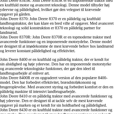
John Deere 8345R: John Deere 8345R er en imponerende traktor med
en kraftfuld motor og avanceret teknologi. Denne model tilbyder høj
ydeevne og pålidelighed, hvilket gør den velegnet til krævende
opgaver på gården.
John Deere 8370: John Deere 8370 er en pålidelig og kraftfuld
landbrugstraktor, der kan klare en bred vifte af opgaver. Med avanceret
teknologi og solid konstruktion er 8370 en pålidelig partner for
landmænd.
John Deere 8370R: John Deere 8370R er en topmoderne traktor med
avancerede funktioner og en imponerende motorydelse. Denne model
er designet til at imødekomme de mest krævende behov hos landmænd
og leverer konstant pålidelighed og effektivitet.
John Deere 8400 er en kraftfuld og pålidelig traktor, der er kendt for
sin alsidighed og høje ydeevne. Den har en imponerende motorstyrke
og avancerede teknologiske funktioner, der gør den ideel til
landbrugsarbejde af enhver art.
John Deere 8400R er en opgraderet version af den populære 8400-
model. Den har forbedret effektivitet, brændstoføkonomi og
brugeroplevelse. Med avanceret styring og forbedret komfort er den en
pålidelig maskine til intensivt landbrugsarbejde.
John Deere 8410 er en pålidelig traktor med avancerede funktioner og
høj ydeevne. Den er designet til at tackle selv de mest krævende
opgaver på marken og er kendt for sin holdbarhed og pålidelighed.
John Deere 8430 er en kraftfuld traktor med avancerede funktioner og