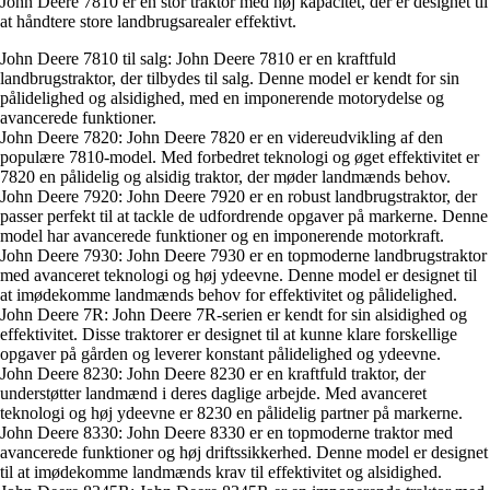
John Deere 7810 er en stor traktor med høj kapacitet, der er designet til
at håndtere store landbrugsarealer effektivt.
John Deere 7810 til salg: John Deere 7810 er en kraftfuld
landbrugstraktor, der tilbydes til salg. Denne model er kendt for sin
pålidelighed og alsidighed, med en imponerende motorydelse og
avancerede funktioner.
John Deere 7820: John Deere 7820 er en videreudvikling af den
populære 7810-model. Med forbedret teknologi og øget effektivitet er
7820 en pålidelig og alsidig traktor, der møder landmænds behov.
John Deere 7920: John Deere 7920 er en robust landbrugstraktor, der
passer perfekt til at tackle de udfordrende opgaver på markerne. Denne
model har avancerede funktioner og en imponerende motorkraft.
John Deere 7930: John Deere 7930 er en topmoderne landbrugstraktor
med avanceret teknologi og høj ydeevne. Denne model er designet til
at imødekomme landmænds behov for effektivitet og pålidelighed.
John Deere 7R: John Deere 7R-serien er kendt for sin alsidighed og
effektivitet. Disse traktorer er designet til at kunne klare forskellige
opgaver på gården og leverer konstant pålidelighed og ydeevne.
John Deere 8230: John Deere 8230 er en kraftfuld traktor, der
understøtter landmænd i deres daglige arbejde. Med avanceret
teknologi og høj ydeevne er 8230 en pålidelig partner på markerne.
John Deere 8330: John Deere 8330 er en topmoderne traktor med
avancerede funktioner og høj driftssikkerhed. Denne model er designet
til at imødekomme landmænds krav til effektivitet og alsidighed.