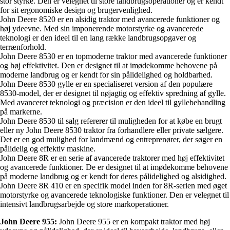
stor styrke. Den er velegnet til store landbrugsoperationer og er kendt
for sit ergonomiske design og brugervenlighed.
John Deere 8520 er en alsidig traktor med avancerede funktioner og
høj ydeevne. Med sin imponerende motorstyrke og avancerede
teknologi er den ideel til en lang række landbrugsopgaver og
terrænforhold.
John Deere 8530 er en topmoderne traktor med avancerede funktioner
og høj effektivitet. Den er designet til at imødekomme behovene på
moderne landbrug og er kendt for sin pålidelighed og holdbarhed.
John Deere 8530 gylle er en specialiseret version af den populære
8530-model, der er designet til nøjagtig og effektiv spredning af gylle.
Med avanceret teknologi og præcision er den ideel til gyllebehandling
på markerne.
John Deere 8530 til salg refererer til muligheden for at købe en brugt
eller ny John Deere 8530 traktor fra forhandlere eller private sælgere.
Det er en god mulighed for landmænd og entreprenører, der søger en
pålidelig og effektiv maskine.
John Deere 8R er en serie af avancerede traktorer med høj effektivitet
og avancerede funktioner. De er designet til at imødekomme behovene
på moderne landbrug og er kendt for deres pålidelighed og alsidighed.
John Deere 8R 410 er en specifik model inden for 8R-serien med øget
motorstyrke og avancerede teknologiske funktioner. Den er velegnet til
intensivt landbrugsarbejde og store markoperationer.
John Deere 955:
John Deere 955 er en kompakt traktor med høj