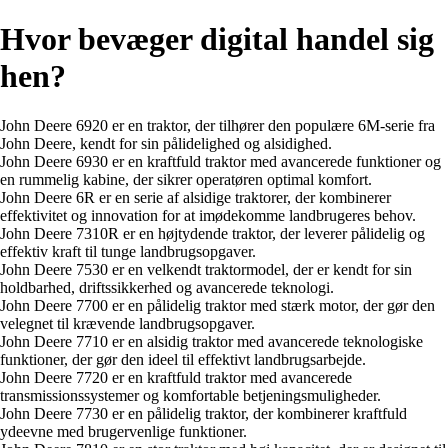
Hvor bevæger digital handel sig
hen?
John Deere 6920 er en traktor, der tilhører den populære 6M-serie fra
John Deere, kendt for sin pålidelighed og alsidighed.
John Deere 6930 er en kraftfuld traktor med avancerede funktioner og
en rummelig kabine, der sikrer operatøren optimal komfort.
John Deere 6R er en serie af alsidige traktorer, der kombinerer
effektivitet og innovation for at imødekomme landbrugeres behov.
John Deere 7310R er en højtydende traktor, der leverer pålidelig og
effektiv kraft til tunge landbrugsopgaver.
John Deere 7530 er en velkendt traktormodel, der er kendt for sin
holdbarhed, driftssikkerhed og avancerede teknologi.
John Deere 7700 er en pålidelig traktor med stærk motor, der gør den
velegnet til krævende landbrugsopgaver.
John Deere 7710 er en alsidig traktor med avancerede teknologiske
funktioner, der gør den ideel til effektivt landbrugsarbejde.
John Deere 7720 er en kraftfuld traktor med avancerede
transmissionssystemer og komfortable betjeningsmuligheder.
John Deere 7730 er en pålidelig traktor, der kombinerer kraftfuld
ydeevne med brugervenlige funktioner.