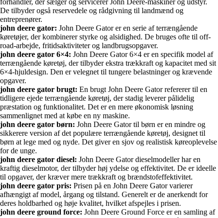
forhandler, der sælger og servicerer John Deere-maskiner og udstyr.
De tilbyder også reservedele og rådgivning til landmænd og
entreprenører.
john deere gator:
John Deere Gator er en serie af terrængående
køretøjer, der kombinerer styrke og alsidighed. De bruges ofte til off-
road-arbejde, fritidsaktiviteter og landbrugsopgaver.
john deere gator 6×4:
John Deere Gator 6×4 er en specifik model af
terrængående køretøj, der tilbyder ekstra trækkraft og kapacitet med sit
6×4-hjuldesign. Den er velegnet til tungere belastninger og krævende
opgaver.
john deere gator brugt:
En brugt John Deere Gator refererer til en
tidligere ejede terrængående køretøj, der stadig leverer pålidelig
præstation og funktionalitet. Det er en mere økonomisk løsning
sammenlignet med at købe en ny maskine.
john deere gator børn:
John Deere Gator til børn er en mindre og
sikkerere version af det populære terrængående køretøj, designet til
børn at lege med og nyde. Det giver en sjov og realistisk køreoplevelse
for de unge.
john deere gator diesel:
John Deere Gator dieselmodeller har en
kraftig dieselmotor, der tilbyder høj ydelse og effektivitet. De er ideelle
til opgaver, der kræver mere trækkraft og brændstofeffektivitet.
john deere gator pris:
Prisen på en John Deere Gator varierer
afhængigt af model, årgang og tilstand. Generelt er de anerkendt for
deres holdbarhed og høje kvalitet, hvilket afspejles i prisen.
john deere ground force:
John Deere Ground Force er en samling af