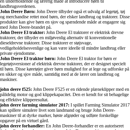
en underholdende og lærerig måde at introducere børn til
landbrugsverdenen.
John Deere Børn:
John Deere tilbyder også et udvalg af legetøj, tøj
og merchandise rettet mod børn, der elsker landbrug og traktorer. Disse
produkter kan give børn en sjov og spændende måde at engagere sig
med John Deere-brandet på.
John Deere El traktor:
John Deere El traktorer er elektrisk drevne
traktorer, der tilbyder en miljøvenlig alternativ til konventionelle
dieseldrevne traktorer. Disse traktorer er støjsvage,
vedligeholdelsesvenlige og kan være ideelle til mindre landbrug eller
private ejendomme.
John Deere El traktor børn:
John Deere El traktor for børn er
legetøjsversioner af elektrisk drevne traktorer, der er designet specielt
til børn. Disse køretøjer giver børn mulighed for at lege og udforske på
en sikker og sjov måde, samtidig med at de lærer om landbrug og
maskiner.
john deere f525:
John Deere F525 er en ridende plæneklipper med en
pålidelig motor og god klippekapacitet. Den er kendt for sit behagelige
og effektive klipperesultat.
john deere farming simulator 2017:
I spillet Farming Simulator 2017
kan spillere simulere livet som landmand og bruge John Deere-
maskiner til at dyrke marker, høste afgrøder og udføre forskellige
opgaver på en virtuel gård.
john deere forhandler:
En John Deere-forhandler er en autoriseret