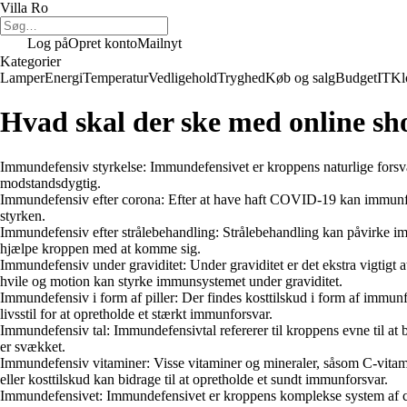
Villa Ro
Log på
Opret konto
Mailnyt
Kategorier
Lamper
Energi
Temperatur
Vedligehold
Tryghed
Køb og salg
Budget
IT
Kl
Hvad skal der ske med online s
Immundefensiv styrkelse: Immundefensivet er kroppens naturlige forsv
modstandsdygtig.
Immundefensiv efter corona: Efter at have haft COVID-19 kan immunfor
styrken.
Immundefensiv efter strålebehandling: Strålebehandling kan påvirke imm
hjælpe kroppen med at komme sig.
Immundefensiv under graviditet: Under graviditet er det ekstra vigtigt 
hvile og motion kan styrke immunsystemet under graviditet.
Immundefensiv i form af piller: Der findes kosttilskud i form af immun
livsstil for at opretholde et stærkt immunforsvar.
Immundefensiv tal: Immundefensivtal refererer til kroppens evne til a
er svækket.
Immundefensiv vitaminer: Visse vitaminer og mineraler, såsom C-vitamin
eller kosttilskud kan bidrage til at opretholde et sundt immunforsvar.
Immundefensivet: Immundefensivet er kroppens komplekse system af ce