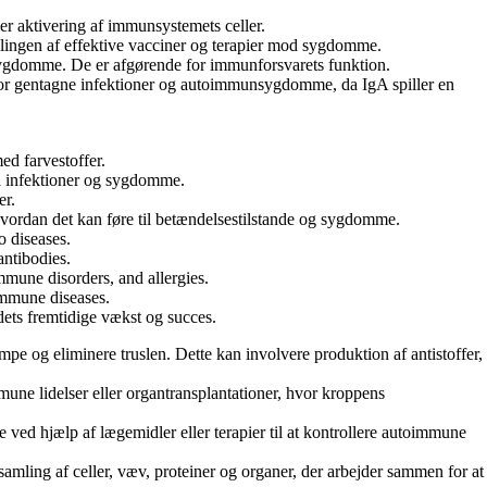
er aktivering af immunsystemets celler.
iklingen af effektive vacciner og terapier mod sygdomme.
sygdomme. De er afgørende for immunforsvarets funktion.
for gentagne infektioner og autoimmunsygdomme, da IgA spiller en
ed farvestoffer.
å infektioner og sygdomme.
er.
ordan det kan føre til betændelsestilstande og sygdomme.
o diseases.
antibodies.
mune disorders, and allergies.
immune diseases.
dets fremtidige vækst og succes.
e og eliminere truslen. Dette kan involvere produktion af antistoffer,
une lidelser eller organtransplantationer, hvor kroppens
 ved hjælp af lægemidler eller terapier til at kontrollere autoimmune
mling af celler, væv, proteiner og organer, der arbejder sammen for at