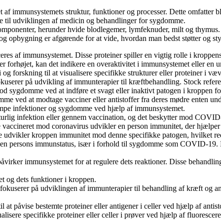
t af immunsystemets struktur, funktioner og processer. Dette omfatter
ge til udviklingen af medicin og behandlinger for sygdomme.
mponenter, herunder hvide blodlegemer, lymfeknuder, milt og thymus. 
 og opbygning er afgørende for at vide, hvordan man bedst støtter og s
eres af immunsystemet. Disse proteiner spiller en vigtig rolle i kropp
forhøjet, kan det indikere en overaktivitet i immunsystemet eller en u
 forskning til at visualisere specifikke strukturer eller proteiner i væv 
erer på udvikling af immunterapier til kræftbehandling. Stock refererer
d sygdomme ved at indføre et svagt eller inaktivt patogen i kroppen f
ved at modtage vacciner eller antistoffer fra deres mødre enten under 
kæmpe infektioner og sygdomme ved hjælp af immunsystemet.
urlig infektion eller gennem vaccination, og det beskytter mod COVI
e vaccineret mod coronavirus udvikler en person immunitet, der hjælper
e udvikler kroppen immunitet mod denne specifikke patogen, hvilket redu
 en persons immunstatus, især i forhold til sygdomme som COVID-19. Det
ker immunsystemet for at regulere dets reaktioner. Disse behandlinge
 og dets funktioner i kroppen.
okuserer på udviklingen af immunterapier til behandling af kræft og and
at påvise bestemte proteiner eller antigener i celler ved hjælp af antis
ualisere specifikke proteiner eller celler i prøver ved hjælp af fluores