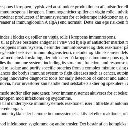
pons i kroppen, typisk ved at stimulere produktionen af antistoffer ell
t immunrespons i kroppen. Immunogenicitet spiller en vigtig rolle i udv
proteiner produceret af immunsystemet for at bekæmpe infektioner og 
veauer af immunglobulin A (IgA) end normalt. Dette kan øge risikoen 
des i blodet og spiller en vigtig rolle i kroppens immunrespons.
l at påvise bestemte antigener i væv ved hjælp af antistoffer mærket m
r kroppens immunsystem, herunder immunforsvaret og dets reaktioner p
egående beskriver immunologiens teori, metoder og kliniske anvendels
f medicinsk forskning, der fokuserer på kroppens immunrespons og hv
s the immune system, including its structure, function, and response t
d to isolate and purify specific proteins from a complex mixture using 
nces the bodys immune system to fight diseases such as cancer, autoim
ing innovative diagnostic tools for early detection of cancer and auto
ovia, hvor investorer kan handle med selskabets aktier og spekulere i 
ede stoffer eller patogener, hvor immunsystemet aktiveres for at bekæmp
te kroppen mod infektioner og sygdomme.
l at undertrykke immunsystemets reaktioner, især i tilfælde af autoimm
terede organ.
undertrykke eller hæmme immunsystemets aktivitet eller reaktioner, ofte
 infektioner, sygdomme og andre trusler. Det består af en kompleks sa