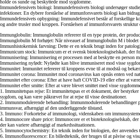
holde os sunde og beskyttede mod sygdomme.
Immundefensivets biologi: Immundefensivets biologi undersøger studie
infektioner. En dybere forståelse af immunforsvarets biologi kan bidra
Immundefensivets opbygning: Immundefensivet består af forskellige ko
og andre trusler mod kroppen. Forståelsen af immunforsvarets struktur
Immunglobulin: Immunglobulin refererer til en type protein, der produc
Immunglobulin M forhøjet: Når niveauet af Immunglobulin M i blodet er 
Immunhistokemisk farvning: Dette er en teknik brugt inden for patologi og
Immunicum stock: Immunicum er et svensk bioteknologiselskab, der fokus
Immunisering: Immunisering er processen med at beskytte en person mo
Immunisering nyfødt: Nyfødte kan blive immuniseret mod visse sygdomme 
Immunitet: Immunitet refererer til kroppens evne til at modstå og be
Immunitet corona: Immunitet mod coronavirus kan opnås enten ved nat
Immunitet efter corona: Efter at have haft COVID-19 eller efter at vær
Immunitet efter smitte: Efter at være blevet smittet med visse sygdomm
1. Immunitetspas rejse: Et immunitetspas er et dokument, der bestyrker
sygdom, og kan være påkrævet for at rejse til visse destinationer.
2. Immunmodulerende behandling: Immunmodulerende behandlinger påvir
immunsvar, afhængigt af den underliggende tilstand.
3. Immuno: Forkortelse af immunologi, videnskaben om immunsystemet
4. Immunocore share price: Immunocore er et bioteknologiselskab, der f
der kan variere afhængigt af markedssituationen.
5. Immunocytochemistry: En teknik inden for biologien, der anvendes til 
6. Immunofluorescence: En billedteknik, der bruges til at påvise og vis