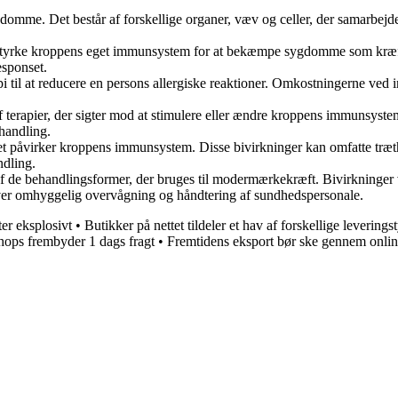
me. Det består af forskellige organer, væv og celler, der samarbejder 
 styrke kroppens eget immunsystem for at bekæmpe sygdomme som kræft
esponset.
il at reducere en persons allergiske reaktioner. Omkostningerne ved i
f terapier, der sigter mod at stimulere eller ændre kroppens immunsy
ehandling.
 påvirker kroppens immunsystem. Disse bivirkninger kan omfatte træthed,
dling.
f de behandlingsformer, der bruges til modermærkekræft. Bivirkninge
æver omhyggelig overvågning og håndtering af sundhedspersonale.
er eksplosivt
•
Butikker på nettet tildeler et hav af forskellige leverings
ops frembyder 1 dags fragt
•
Fremtidens eksport bør ske gennem onlin