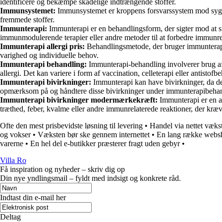
identificere og bekæmpe skadelige indtrængende stoffer.
Immunsystemet:
Immunsystemet er kroppens forsvarssystem mod sygdom
fremmede stoffer.
Immunterapi:
Immunterapi er en behandlingsform, der sigter mod at
immunmodulerende terapier eller andre metoder til at forbedre immunr
Immunterapi allergi pris:
Behandlingsmetode, der bruger immunterapi t
varighed og individuelle behov.
Immunterapi behandling:
Immunterapi-behandling involverer brug a
allergi. Det kan variere i form af vaccination, celleterapi eller antistofb
Immunterapi bivirkninger:
Immunterapi kan have bivirkninger, da det
opmærksom på og håndtere disse bivirkninger under immunterapibehan
Immunterapi bivirkninger modermærkekræft:
Immunterapi er en a
træthed, feber, kvalme eller andre immunrelaterede reaktioner, der kr
Ofte den mest prisbevidste løsning til levering
•
Handel via nettet vækst
og vokser
•
Væksten bør ske gennem internettet
•
En lang række websh
varerne
•
En hel del e-butikker præsterer fragt uden gebyr
•
Villa Ro
Få inspiration og nyheder – skriv dig op
Din nye yndlingsmail – fyldt med indsigt og konkrete råd.
Indtast din e-mail her
Deltag