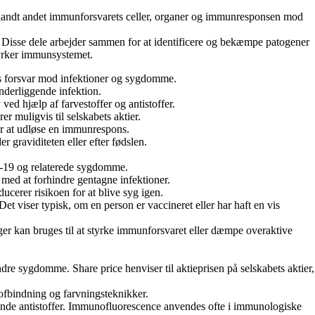
 blandt andet immunforsvarets celler, organer og immunresponsen mod
Disse dele arbejder sammen for at identificere og bekæmpe patogener
tyrker immunsystemet.
ens forsvar mod infektioner og sygdomme.
nderliggende infektion.
ved hjælp af farvestoffer og antistoffer.
 muligvis til selskabets aktier.
or at udløse en immunrespons.
graviditeten eller efter fødslen.
D-19 og relaterede sygdomme.
 med at forhindre gentagne infektioner.
cerer risikoen for at blive syg igen.
 viser typisk, om en person er vaccineret eller har haft en vis
r kan bruges til at styrke immunforsvaret eller dæmpe overaktive
re sygdomme. Share price henviser til aktieprisen på selskabets aktier,
tofbindning og farvningsteknikker.
cerende antistoffer. Immunofluorescence anvendes ofte i immunologiske