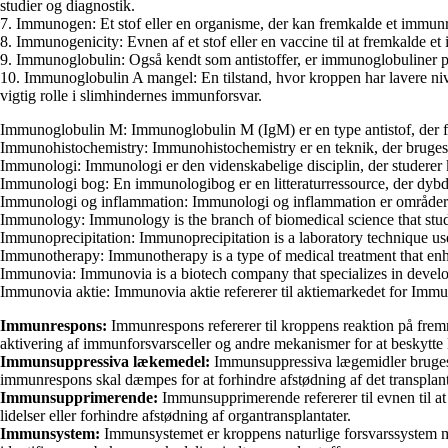
studier og diagnostik.
7. Immunogen: Et stof eller en organisme, der kan fremkalde et immunres
8. Immunogenicity: Evnen af et stof eller en vaccine til at fremkalde e
9. Immunoglobulin: Også kendt som antistoffer, er immunoglobuliner 
10. Immunoglobulin A mangel: En tilstand, hvor kroppen har lavere ni
vigtig rolle i slimhindernes immunforsvar.
Immunoglobulin M: Immunoglobulin M (IgM) er en type antistof, der fin
Immunohistochemistry: Immunohistochemistry er en teknik, der bruges ti
Immunologi: Immunologi er den videnskabelige disciplin, der studere
Immunologi bog: En immunologibog er en litteraturressource, der dybd
Immunologi og inflammation: Immunologi og inflammation er områder a
Immunology: Immunology is the branch of biomedical science that studie
Immunoprecipitation: Immunoprecipitation is a laboratory technique use
Immunotherapy: Immunotherapy is a type of medical treatment that enha
Immunovia: Immunovia is a biotech company that specializes in develop
Immunovia aktie: Immunovia aktie refererer til aktiemarkedet for Immun
Immunrespons:
Immunrespons refererer til kroppens reaktion på fremm
aktivering af immunforsvarsceller og andre mekanismer for at beskyt
Immunsuppressiva lækemedel:
Immunsuppressiva lægemidler bruges ti
immunrespons skal dæmpes for at forhindre afstødning af det transplan
Immunsupprimerende:
Immunsupprimerende refererer til evnen til at 
lidelser eller forhindre afstødning af organtransplantater.
Immunsystem:
Immunsystemet er kroppens naturlige forsvarssystem mod