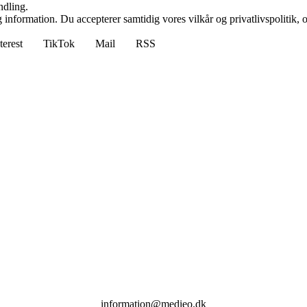
ndling.
 information. Du accepterer samtidig vores vilkår og privatlivspolitik, 
terest
TikTok
Mail
RSS
information@medieo.dk