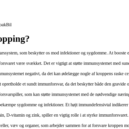
oak
Bil
hopping?
arssystem, som beskytter os mod infektioner og sygdomme. At booste en
svaret være svækket. Det er vigtigt at støtte immunsystemet med sund 
unsystemet negativt, da det kan ødelægge nogle af kroppens raske celler
at opretholde et sundt immunforsvar, da det beskytter både den gravide o
forsvarspiller, som kan støtte immunsystemet med de nødvendige nærings
t bekæmpe sygdomme og infektioner. Et højt immundefensivtal indikerer 
, D-vitamin og zink, spiller en vigtig rolle i at styrke immunforsvare
ller, væv og organer, som arbejder sammen for at forsvare kroppen mo