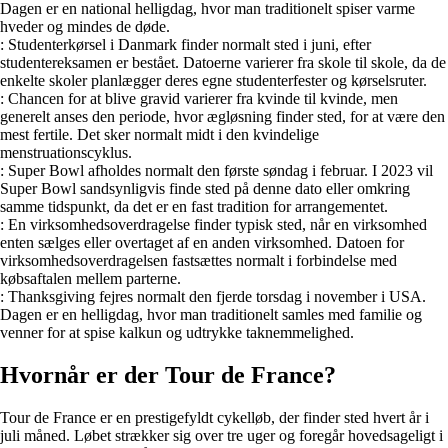
Dagen er en national helligdag, hvor man traditionelt spiser varme
hveder og mindes de døde.
: Studenterkørsel i Danmark finder normalt sted i juni, efter
studentereksamen er bestået. Datoerne varierer fra skole til skole, da de
enkelte skoler planlægger deres egne studenterfester og kørselsruter.
: Chancen for at blive gravid varierer fra kvinde til kvinde, men
generelt anses den periode, hvor ægløsning finder sted, for at være den
mest fertile. Det sker normalt midt i den kvindelige
menstruationscyklus.
: Super Bowl afholdes normalt den første søndag i februar. I 2023 vil
Super Bowl sandsynligvis finde sted på denne dato eller omkring
samme tidspunkt, da det er en fast tradition for arrangementet.
: En virksomhedsoverdragelse finder typisk sted, når en virksomhed
enten sælges eller overtaget af en anden virksomhed. Datoen for
virksomhedsoverdragelsen fastsættes normalt i forbindelse med
købsaftalen mellem parterne.
: Thanksgiving fejres normalt den fjerde torsdag i november i USA.
Dagen er en helligdag, hvor man traditionelt samles med familie og
venner for at spise kalkun og udtrykke taknemmelighed.
Hvornår er der Tour de France?
Tour de France er en prestigefyldt cykelløb, der finder sted hvert år i
juli måned. Løbet strækker sig over tre uger og foregår hovedsageligt i