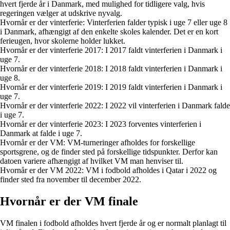
hvert fjerde år i Danmark, med mulighed for tidligere valg, hvis
regeringen vælger at udskrive nyvalg.
Hvornår er der vinterferie: Vinterferien falder typisk i uge 7 eller uge 8
i Danmark, afhængigt af den enkelte skoles kalender. Det er en kort
ferieugen, hvor skolerne holder lukket.
Hvornår er der vinterferie 2017: I 2017 faldt vinterferien i Danmark i
uge 7.
Hvornår er der vinterferie 2018: I 2018 faldt vinterferien i Danmark i
uge 8.
Hvornår er der vinterferie 2019: I 2019 faldt vinterferien i Danmark i
uge 7.
Hvornår er der vinterferie 2022: I 2022 vil vinterferien i Danmark falde
i uge 7.
Hvornår er der vinterferie 2023: I 2023 forventes vinterferien i
Danmark at falde i uge 7.
Hvornår er der VM: VM-turneringer afholdes for forskellige
sportsgrene, og de finder sted på forskellige tidspunkter. Derfor kan
datoen variere afhængigt af hvilket VM man henviser til.
Hvornår er der VM 2022: VM i fodbold afholdes i Qatar i 2022 og
finder sted fra november til december 2022.
Hvornår er der VM finale
VM finalen i fodbold afholdes hvert fjerde år og er normalt planlagt til