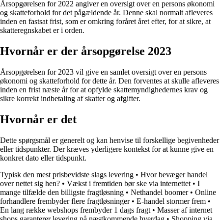
Årsopgørelsen for 2022 angiver en oversigt over en persons økonomi
og skatteforhold for det pågældende år. Denne skal normalt afleveres
inden en fastsat frist, som er omkring foråret året efter, for at sikre, at
skatteregnskabet er i orden.
Hvornår er der årsopgørelse 2023
Årsopgørelsen for 2023 vil give en samlet oversigt over en persons
økonomi og skatteforhold for dette år. Den forventes at skulle afleveres
inden en frist næste år for at opfylde skattemyndighedernes krav og
sikre korrekt indbetaling af skatter og afgifter.
Hvornår er det
Dette spørgsmål er generelt og kan henvise til forskellige begivenheder
eller tidspunkter. Der kræves yderligere kontekst for at kunne give en
konkret dato eller tidspunkt.
Typisk den mest prisbevidste slags levering
•
Hvor bevæger handel
over nettet sig hen?
•
Vækst i fremtiden bør ske via internettet
•
I
mange tilfælde den billigste fragtløsning
•
Nethandel boomer
•
Online
forhandlere frembyder flere fragtløsninger
•
E-handel stormer frem
•
En lang række webshops frembyder 1 dags fragt
•
Masser af internet
shops garanterer levering på næstkommende hverdag
•
Shopping via