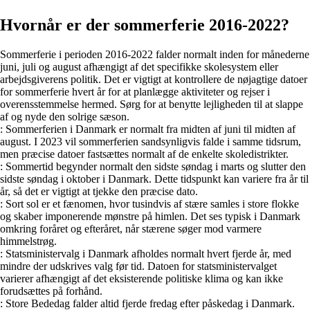
Hvornår er der sommerferie 2016-2022?
Sommerferie i perioden 2016-2022 falder normalt inden for månederne
juni, juli og august afhængigt af det specifikke skolesystem eller
arbejdsgiverens politik. Det er vigtigt at kontrollere de nøjagtige datoer
for sommerferie hvert år for at planlægge aktiviteter og rejser i
overensstemmelse hermed. Sørg for at benytte lejligheden til at slappe
af og nyde den solrige sæson.
: Sommerferien i Danmark er normalt fra midten af juni til midten af
august. I 2023 vil sommerferien sandsynligvis falde i samme tidsrum,
men præcise datoer fastsættes normalt af de enkelte skoledistrikter.
: Sommertid begynder normalt den sidste søndag i marts og slutter den
sidste søndag i oktober i Danmark. Dette tidspunkt kan variere fra år til
år, så det er vigtigt at tjekke den præcise dato.
: Sort sol er et fænomen, hvor tusindvis af stære samles i store flokke
og skaber imponerende mønstre på himlen. Det ses typisk i Danmark
omkring foråret og efteråret, når stærene søger mod varmere
himmelstrøg.
: Statsministervalg i Danmark afholdes normalt hvert fjerde år, med
mindre der udskrives valg før tid. Datoen for statsministervalget
varierer afhængigt af det eksisterende politiske klima og kan ikke
forudsættes på forhånd.
: Store Bededag falder altid fjerde fredag efter påskedag i Danmark.