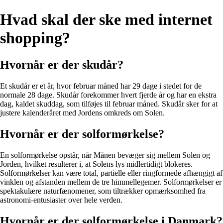
Hvad skal der ske med internet
shopping?
Hvornår er der skudår?
Et skudår er et år, hvor februar måned har 29 dage i stedet for de
normale 28 dage. Skudår forekommer hvert fjerde år og har en ekstra
dag, kaldet skuddag, som tilføjes til februar måned. Skudår sker for at
justere kalenderåret med Jordens omkreds om Solen.
Hvornår er der solformørkelse?
En solformørkelse opstår, når Månen bevæger sig mellem Solen og
Jorden, hvilket resulterer i, at Solens lys midlertidigt blokeres.
Solformørkelser kan være total, partielle eller ringformede afhængigt af
vinklen og afstanden mellem de tre himmellegemer. Solformørkelser er
spektakulære naturfænomener, som tiltrækker opmærksomhed fra
astronomi-entusiaster over hele verden.
Hvornår er der solformørkelse i Danmark?