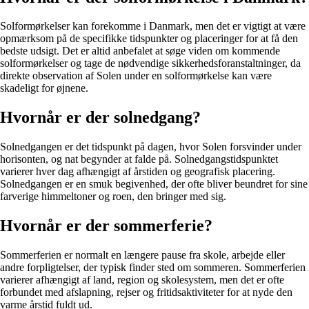
Solformørkelser kan forekomme i Danmark, men det er vigtigt at være
opmærksom på de specifikke tidspunkter og placeringer for at få den
bedste udsigt. Det er altid anbefalet at søge viden om kommende
solformørkelser og tage de nødvendige sikkerhedsforanstaltninger, da
direkte observation af Solen under en solformørkelse kan være
skadeligt for øjnene.
Hvornår er der solnedgang?
Solnedgangen er det tidspunkt på dagen, hvor Solen forsvinder under
horisonten, og nat begynder at falde på. Solnedgangstidspunktet
varierer hver dag afhængigt af årstiden og geografisk placering.
Solnedgangen er en smuk begivenhed, der ofte bliver beundret for sine
farverige himmeltoner og roen, den bringer med sig.
Hvornår er der sommerferie?
Sommerferien er normalt en længere pause fra skole, arbejde eller
andre forpligtelser, der typisk finder sted om sommeren. Sommerferien
varierer afhængigt af land, region og skolesystem, men det er ofte
forbundet med afslapning, rejser og fritidsaktiviteter for at nyde den
varme årstid fuldt ud.