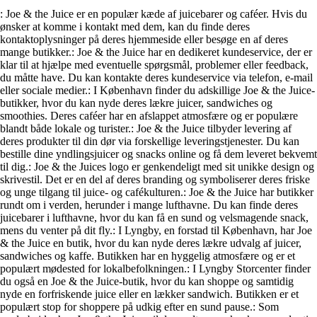
: Joe & the Juice er en populær kæde af juicebarer og caféer. Hvis du
ønsker at komme i kontakt med dem, kan du finde deres
kontaktoplysninger på deres hjemmeside eller besøge en af deres
mange butikker.
: Joe & the Juice har en dedikeret kundeservice, der er
klar til at hjælpe med eventuelle spørgsmål, problemer eller feedback,
du måtte have. Du kan kontakte deres kundeservice via telefon, e-mail
eller sociale medier.
: I København finder du adskillige Joe & the Juice-
butikker, hvor du kan nyde deres lækre juicer, sandwiches og
smoothies. Deres caféer har en afslappet atmosfære og er populære
blandt både lokale og turister.
: Joe & the Juice tilbyder levering af
deres produkter til din dør via forskellige leveringstjenester. Du kan
bestille dine yndlingsjuicer og snacks online og få dem leveret bekvemt
til dig.
: Joe & the Juices logo er genkendeligt med sit unikke design og
skrivestil. Det er en del af deres branding og symboliserer deres friske
og unge tilgang til juice- og cafékulturen.
: Joe & the Juice har butikker
rundt om i verden, herunder i mange lufthavne. Du kan finde deres
juicebarer i lufthavne, hvor du kan få en sund og velsmagende snack,
mens du venter på dit fly.
: I Lyngby, en forstad til København, har Joe
& the Juice en butik, hvor du kan nyde deres lækre udvalg af juicer,
sandwiches og kaffe. Butikken har en hyggelig atmosfære og er et
populært mødested for lokalbefolkningen.
: I Lyngby Storcenter finder
du også en Joe & the Juice-butik, hvor du kan shoppe og samtidig
nyde en forfriskende juice eller en lækker sandwich. Butikken er et
populært stop for shoppere på udkig efter en sund pause.
: Som