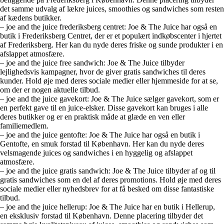
det samme udvalg af lækre juices, smoothies og sandwiches som resten
af kædens butikker.
– joe and the juice frederiksberg centret: Joe & The Juice har også en
butik i Frederiksberg Centret, der er et populært indkøbscenter i hjertet
af Frederiksberg. Her kan du nyde deres friske og sunde produkter i en
afslappet atmosfære.
– joe and the juice free sandwich: Joe & The Juice tilbyder
lejlighedsvis kampagner, hvor de giver gratis sandwiches til deres
kunder. Hold øje med deres sociale medier eller hjemmeside for at se,
om der er nogen aktuelle tilbud.
– joe and the juice gavekort: Joe & The Juice sælger gavekort, som er
en perfekt gave til en juice-elsker. Disse gavekort kan bruges i alle
deres butikker og er en praktisk måde at glæde en ven eller
familiemedlem.
– joe and the juice gentofte: Joe & The Juice har også en butik i
Gentofte, en smuk forstad til København. Her kan du nyde deres
velsmagende juices og sandwiches i en hyggelig og afslappet
atmosfære.
– joe and the juice gratis sandwich: Joe & The Juice tilbyder af og til
gratis sandwiches som en del af deres promotions. Hold øje med deres
sociale medier eller nyhedsbrev for at få besked om disse fantastiske
tilbud.
– joe and the juice hellerup: Joe & The Juice har en butik i Hellerup,
en eksklusiv forstad til København. Denne placering tilbyder det