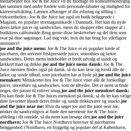
medarbejder hos Joe & the Juice vil du modtage en konkurrencedygtig
løn sammen med andre fordele som personale-rabatter og mulighed for
karriereudvikling. Lønnen afhænger af din erfaring og stilling i
virksomheden.
: Joe & the Juice har også en butik beliggende i
Magasin, en populær stormagasinkæde i Danmark. Her kan du nyde
deres lækre juicer og sandwiches, mens du shopper eller slapper af i
butikkens caféområde.Brug gerne disse beskrivelser og del dem som
svar på dine søgninger. Lad mig vide, hvis du har brug for yderligere
assistance!
joe and the juice menu:
Joe & The Juice er en populær kæde af
juicebarer, der serverer friskpressede juicer, smoothies og lækre
sandwiches. Deres menu indeholder et bredt udvalg af sundt og
lækkert mad og drikke.
joe and the juice menu dansk:
Joe & The
Juice menuen findes også på dansk, så du kan læse og forstå alle de
lækre og sunde tilbud, som juicebaren har at byde på.
joe and the juice
menukort:
Menukortet hos Joe & The Juice viser alle de forskellige
juicer, smoothies og sandwiches, som de tilbyder. Det er nemt at finde
noget, der passer til enhver smag.
joe and the juice menukort dansk:
Du kan finde Joe & The Juices menukort på dansk, så du let kan vælge
dine favoritter blandt deres friske og sunde drikkevarer og snacks.
joe
and the juice near me:
Hvis du søger joe and the juice near me,
ønsker du sandsynligvis at finde den nærmeste Joe & The Juice-
afdeling i dit område, så du nemt kan besøge den.
joe and the juice
nordhavn:
Joe & The Juice Nordhavn henviser til juicebarens
beliggenhed i Nordhavn, en hyggelig og populær del af København,