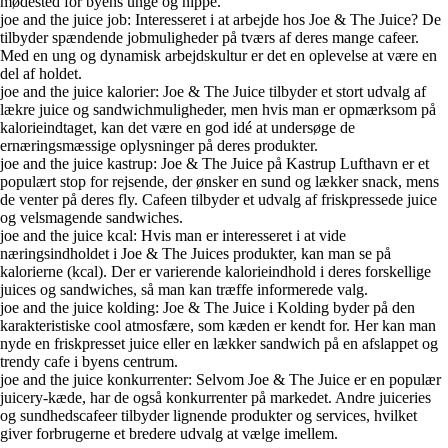
mødested for byens unge og hippe.
joe and the juice job: Interesseret i at arbejde hos Joe & The Juice? De
tilbyder spændende jobmuligheder på tværs af deres mange cafeer.
Med en ung og dynamisk arbejdskultur er det en oplevelse at være en
del af holdet.
joe and the juice kalorier: Joe & The Juice tilbyder et stort udvalg af
lækre juice og sandwichmuligheder, men hvis man er opmærksom på
kalorieindtaget, kan det være en god idé at undersøge de
ernæringsmæssige oplysninger på deres produkter.
joe and the juice kastrup: Joe & The Juice på Kastrup Lufthavn er et
populært stop for rejsende, der ønsker en sund og lækker snack, mens
de venter på deres fly. Cafeen tilbyder et udvalg af friskpressede juice
og velsmagende sandwiches.
joe and the juice kcal: Hvis man er interesseret i at vide
næringsindholdet i Joe & The Juices produkter, kan man se på
kalorierne (kcal). Der er varierende kalorieindhold i deres forskellige
juices og sandwiches, så man kan træffe informerede valg.
joe and the juice kolding: Joe & The Juice i Kolding byder på den
karakteristiske cool atmosfære, som kæden er kendt for. Her kan man
nyde en friskpresset juice eller en lækker sandwich på en afslappet og
trendy cafe i byens centrum.
joe and the juice konkurrenter: Selvom Joe & The Juice er en populær
juicery-kæde, har de også konkurrenter på markedet. Andre juiceries
og sundhedscafeer tilbyder lignende produkter og services, hvilket
giver forbrugerne et bredere udvalg at vælge imellem.