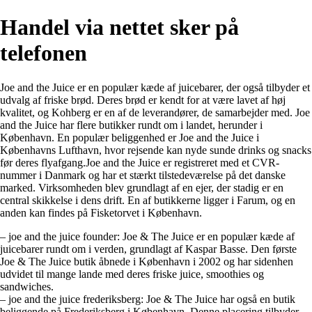
Handel via nettet sker på
telefonen
Joe and the Juice er en populær kæde af juicebarer, der også tilbyder et
udvalg af friske brød. Deres brød er kendt for at være lavet af høj
kvalitet, og Kohberg er en af ​​de leverandører, de samarbejder med. Joe
and the Juice har flere butikker rundt om i landet, herunder i
København. En populær beliggenhed er Joe and the Juice i
Københavns Lufthavn, hvor rejsende kan nyde sunde drinks og snacks
før deres flyafgang.Joe and the Juice er registreret med et CVR-
nummer i Danmark og har et stærkt tilstedeværelse på det danske
marked. Virksomheden blev grundlagt af en ejer, der stadig er en
central skikkelse i dens drift. En af butikkerne ligger i Farum, og en
anden kan findes på Fisketorvet i København.
– joe and the juice founder: Joe & The Juice er en populær kæde af
juicebarer rundt om i verden, grundlagt af Kaspar Basse. Den første
Joe & The Juice butik åbnede i København i 2002 og har sidenhen
udvidet til mange lande med deres friske juice, smoothies og
sandwiches.
– joe and the juice frederiksberg: Joe & The Juice har også en butik
beliggende på Frederiksberg i København. Denne placering tilbyder