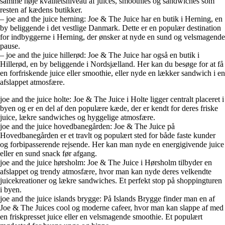
samme høje kvalitetsniveau af juices, smoothies og sandwiches som
resten af kædens butikker.
– joe and the juice herning: Joe & The Juice har en butik i Herning, en
by beliggende i det vestlige Danmark. Dette er en populær destination
for indbyggerne i Herning, der ønsker at nyde en sund og velsmagende
pause.
– joe and the juice hillerød: Joe & The Juice har også en butik i
Hillerød, en by beliggende i Nordsjælland. Her kan du besøge for at få
en forfriskende juice eller smoothie, eller nyde en lækker sandwich i en
afslappet atmosfære.
joe and the juice holte: Joe & The Juice i Holte ligger centralt placeret i
byen og er en del af den populære kæde, der er kendt for deres friske
juice, lækre sandwiches og hyggelige atmosfære.
joe and the juice hovedbanegården: Joe & The Juice på
Hovedbanegården er et travlt og populært sted for både faste kunder
og forbipasserende rejsende. Her kan man nyde en energigivende juice
eller en sund snack før afgang.
joe and the juice hørsholm: Joe & The Juice i Hørsholm tilbyder en
afslappet og trendy atmosfære, hvor man kan nyde deres velkendte
juicekreationer og lækre sandwiches. Et perfekt stop på shoppingturen
i byen.
joe and the juice islands brygge: På Islands Brygge finder man en af
Joe & The Juices cool og moderne cafeer, hvor man kan slappe af med
en friskpresset juice eller en velsmagende smoothie. Et populært