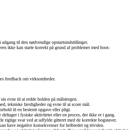
 adgang til den nødvendige opstartsindstillinger.
en ikke kan starte korrekt på grund af problemer med boot-
deres feedback om virksomheder.
 sin evne til at redde bolden på målstregen.
hed, tekniske færdigheder og evne til at score mål.
orhold til en bestemt opgave eller pligt.
deltager i fysiske aktiviteter eller en proces, der ikke er i gang.
 de rigtige svar ved at udfylde gitteret med de korrekte bogstaver.
tet kan have negative konsekvenser for helbredet og trivslen.