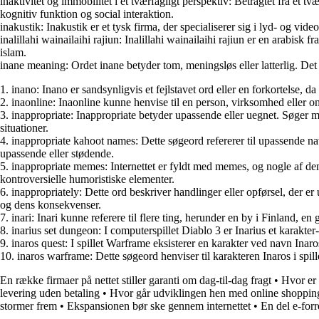
inaktivitet og immobilitet i et tværfagligt perspektiv: Betragtet fra et t
kognitiv funktion og social interaktion.
inakustik: Inakustik er et tysk firma, der specialiserer sig i lyd- og vi
inalillahi wainailaihi rajiun: Inalillahi wainailaihi rajiun er en arabisk
islam.
inane meaning: Ordet inane betyder tom, meningsløs eller latterlig. Det 
1. inano: Inano er sandsynligvis et fejlstavet ord eller en forkortelse,
2. inaonline: Inaonline kunne henvise til en person, virksomhed eller onli
3. inappropriate: Inappropriate betyder upassende eller uegnet. Søger ma
situationer.
4. inappropriate kahoot names: Dette søgeord refererer til upassende na
upassende eller stødende.
5. inappropriate memes: Internettet er fyldt med memes, og nogle af
kontroversielle humoristiske elementer.
6. inappropriately: Dette ord beskriver handlinger eller opførsel, der
og dens konsekvenser.
7. inari: Inari kunne referere til flere ting, herunder en by i Finland, e
8. inarius set dungeon: I computerspillet Diablo 3 er Inarius et karakter
9. inaros quest: I spillet Warframe eksisterer en karakter ved navn Inaro
10. inaros warframe: Dette søgeord henviser til karakteren Inaros i spill
En række firmaer på nettet stiller garanti om dag-til-dag fragt
•
Hvor er 
levering uden betaling
•
Hvor går udviklingen hen med online shoppin
stormer frem
•
Ekspansionen bør ske gennem internettet
•
En del e-forr