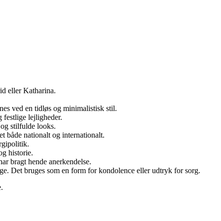
id eller Katharina.
ved en tidløs og minimalistisk stil.
estlige lejligheder.
g stilfulde looks.
t både nationalt og internationalt.
gipolitik.
g historie.
d har bragt hende anerkendelse.
lbage. Det bruges som en form for kondolence eller udtryk for sorg.
.