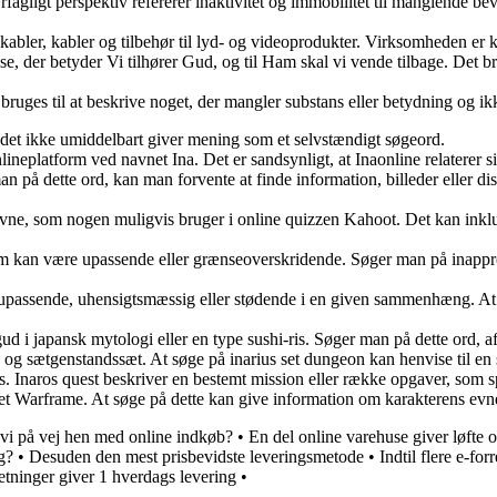
værfagligt perspektiv refererer inaktivitet og immobilitet til manglende b
deokabler, kabler og tilbehør til lyd- og videoprodukter. Virksomheden er 
 frase, der betyder Vi tilhører Gud, og til Ham skal vi vende tilbage. Det 
bruges til at beskrive noget, der mangler substans eller betydning og ik
 da det ikke umiddelbart giver mening som et selvstændigt søgeord.
neplatform ved navnet Ina. Det er sandsynligt, at Inaonline relaterer sig 
n på dette ord, kan man forvente at finde information, billeder eller di
vne, som nogen muligvis bruger i online quizzen Kahoot. Det kan inklude
 dem kan være upassende eller grænseoverskridende. Søger man på inap
 er upassende, uhensigtsmæssig eller stødende i en given sammenhæng. A
n gud i japansk mytologi eller en type sushi-ris. Søger man på dette ord, 
- og sætgenstandssæt. At søge på inarius set dungeon kan henvise til en sp
s. Inaros quest beskriver en bestemt mission eller række opgaver, som spi
et Warframe. At søge på dette kan give information om karakterens evner, 
vi på vej hen med online indkøb?
•
En del online varehuse giver løfte 
g?
•
Desuden den mest prisbevidste leveringsmetode
•
Indtil flere e-f
etninger giver 1 hverdags levering
•