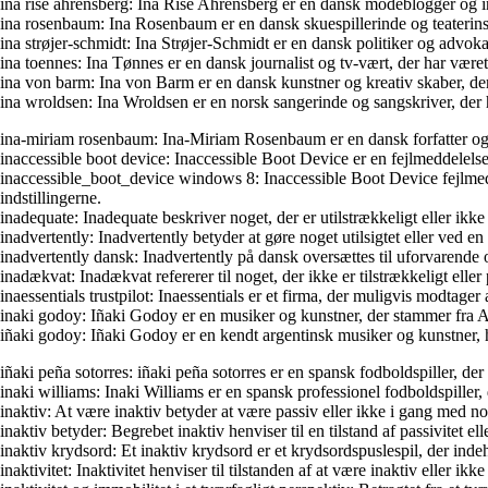
ina rise ahrensberg: Ina Rise Ahrensberg er en dansk modeblogger og infl
ina rosenbaum: Ina Rosenbaum er en dansk skuespillerinde og teaterinstruk
ina strøjer-schmidt: Ina Strøjer-Schmidt er en dansk politiker og advoka
ina toennes: Ina Tønnes er en dansk journalist og tv-vært, der har væ
ina von barm: Ina von Barm er en dansk kunstner og kreativ skaber, der
ina wroldsen: Ina Wroldsen er en norsk sangerinde og sangskriver, der 
ina-miriam rosenbaum: Ina-Miriam Rosenbaum er en dansk forfatter og krit
inaccessible boot device: Inaccessible Boot Device er en fejlmeddelelse
inaccessible_boot_device windows 8: Inaccessible Boot Device fejlmed
indstillingerne.
inadequate: Inadequate beskriver noget, der er utilstrækkeligt eller ikk
inadvertently: Inadvertently betyder at gøre noget utilsigtet eller ved en
inadvertently dansk: Inadvertently på dansk oversættes til uforvarende o
inadækvat: Inadækvat refererer til noget, der ikke er tilstrækkeligt el
inaessentials trustpilot: Inaessentials er et firma, der muligvis modtag
inaki godoy: Iñaki Godoy er en musiker og kunstner, der stammer fra Ar
iñaki godoy: Iñaki Godoy er en kendt argentinsk musiker og kunstner, h
iñaki peña sotorres: iñaki peña sotorres er en spansk fodboldspiller, de
inaki williams: Inaki Williams er en spansk professionel fodboldspiller, 
inaktiv: At være inaktiv betyder at være passiv eller ikke i gang med nogen
inaktiv betyder: Begrebet inaktiv henviser til en tilstand af passivitet el
inaktiv krydsord: Et inaktiv krydsord er et krydsordspuslespil, der indeh
inaktivitet: Inaktivitet henviser til tilstanden af at være inaktiv eller i