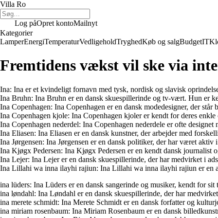
Villa Ro
Log på
Opret konto
Mailnyt
Kategorier
Lamper
Energi
Temperatur
Vedligehold
Tryghed
Køb og salg
Budget
IT
Kl
Fremtidens vækst vil ske via inte
Ina: Ina er et kvindeligt fornavn med tysk, nordisk og slavisk oprindels
Ina Bruhn: Ina Bruhn er en dansk skuespillerinde og tv-vært. Hun er ken
Ina Copenhagen: Ina Copenhagen er en dansk modedesigner, der står b
Ina Copenhagen kjole: Ina Copenhagen kjoler er kendt for deres enkle el
Ina Copenhagen nederdel: Ina Copenhagen nederdele er ofte designet med
Ina Eliasen: Ina Eliasen er en dansk kunstner, der arbejder med forskelli
Ina Jørgensen: Ina Jørgensen er en dansk politiker, der har været aktiv i 
Ina Kjøgx Pedersen: Ina Kjøgx Pedersen er en kendt dansk journalist og
Ina Lejer: Ina Lejer er en dansk skuespillerinde, der har medvirket i ad
Ina Lillahi wa inna ilayhi rajiun: Ina Lillahi wa inna ilayhi rajiun er 
ina lüders: Ina Lüders er en dansk sangerinde og musiker, kendt for si
ina løndahl: Ina Løndahl er en dansk skuespillerinde, der har medvirket i 
ina merete schmidt: Ina Merete Schmidt er en dansk forfatter og kulturjou
ina miriam rosenbaum: Ina Miriam Rosenbaum er en dansk billedkunstne