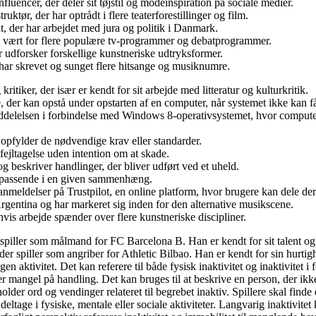
uencer, der deler sit tøjstil og modeinspiration på sociale medier.
tør, der har optrådt i flere teaterforestillinger og film.
t, der har arbejdet med jura og politik i Danmark.
ret vært for flere populære tv-programmer og debatprogrammer.
 udforsker forskellige kunstneriske udtryksformer.
har skrevet og sunget flere hitsange og musiknumre.
iker, der især er kendt for sit arbejde med litteratur og kulturkritik.
, der kan opstå under opstarten af en computer, når systemet ikke kan få
delelsen i forbindelse med Windows 8-operativsystemet, hvor computer
e opfylder de nødvendige krav eller standarder.
 fejltagelse uden intention om at skade.
g beskriver handlinger, der bliver udført ved et uheld.
ler passende i en given sammenhæng.
er anmeldelser på Trustpilot, en online platform, hvor brugere kan dele 
gentina og har markeret sig inden for den alternative musikscene.
vis arbejde spænder over flere kunstneriske discipliner.
r spiller som målmand for FC Barcelona B. Han er kendt for sit talent og
der spiller som angriber for Athletic Bilbao. Han er kendt for sin hurtig
 aktivitet. Det kan referere til både fysisk inaktivitet og inaktivitet i f
ler mangel på handling. Det kan bruges til at beskrive en person, der ikke 
older ord og vendinger relateret til begrebet inaktiv. Spillere skal finde
kke deltage i fysiske, mentale eller sociale aktiviteter. Langvarig inaktivi