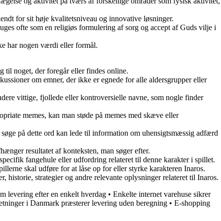
evægelse og aktivitet på tværs af forskellige områder som fysisk aktivitet,
kendt for sit høje kvalitetsniveau og innovative løsninger.
bruges ofte som en religiøs formulering af sorg og accept af Guds vilje i
ke har nogen værdi eller formål.
til noget, der foregår eller findes online.
skussioner om emner, der ikke er egnede for alle aldersgrupper eller
re vittige, fjollede eller kontroversielle navne, som nogle finder
propriate memes, kan man støde på memes med skæve eller
t søge på dette ord kan lede til information om uhensigtsmæssig adfærd
afhænger resultatet af konteksten, man søger efter.
ecifik fangehule eller udfordring relateret til denne karakter i spillet.
llerne skal udføre for at låse op for eller styrke karakteren Inaros.
historie, strategier og andre relevante oplysninger relateret til Inaros.
om levering efter en enkelt hverdag
•
Enkelte internet varehuse sikrer
orretninger i Danmark præsterer levering uden beregning
•
E-shopping