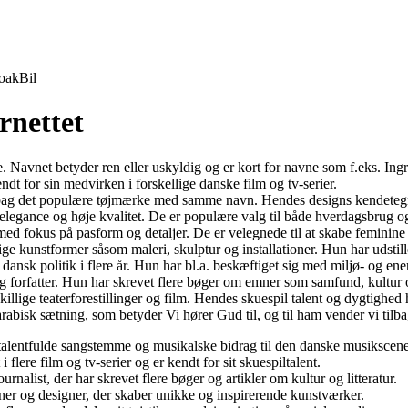
oak
Bil
rnettet
e. Navnet betyder ren eller uskyldig og er kort for navne som f.eks. Ingr
dt for sin medvirken i forskellige danske film og tv-serier.
ag det populære tøjmærke med samme navn. Hendes designs kendetegnes 
egance og høje kvalitet. De er populære valg til både hverdagsbrug og f
 fokus på pasform og detaljer. De er velegnede til at skabe feminine o
ge kunstformer såsom maleri, skulptur og installationer. Hun har udstille
dansk politik i flere år. Hun har bl.a. beskæftiget sig med miljø- og ener
 forfatter. Hun har skrevet flere bøger om emner som samfund, kultur o
skillige teaterforestillinger og film. Hendes skuespil talent og dygtighe
en arabisk sætning, som betyder Vi hører Gud til, og til ham vender vi ti
t talentfulde sangstemme og musikalske bidrag til den danske musikscene
flere film og tv-serier og er kendt for sit skuespiltalent.
rnalist, der har skrevet flere bøger og artikler om kultur og litteratur.
r og designer, der skaber unikke og inspirerende kunstværker.