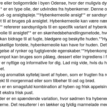
ve eller boligområde i byen Odense, hvor der muligvis dy
 er en type olie, der udvindes fra hybenkerner. Denne o
ud- og ansigtspleje.**Hybenkerneolie ansigt** er sandsynl
gnet til at bruges på ansigtet. Hybenkerneolie kan være n
efererer sandsynligvis til en specifik variant af hybenke
lie til ansigtet** er en skønhedsbehandlingsmetode, hvo
kan bidrage til at fugte, blødgøre og beskytte huden.**H
orskellige fordele, hybenkerneolie kan have for huden. De
yggelse af rynker og fugtgivende egenskaber.**Hybenkom
ompot kan bruges som pålæg, dessert eller ingrediens i fo
 er nyttige og informative for dig. Lad mig vide, hvis du h
et.
 aromatisk syltetøj lavet af hyben, som er frugten fra 
kt til morgenmad eller som tilbehør til ost og brød.
 en smagsfuld kombination af hyben og frisk appelsin. 
ekstra frisk pust.
r er en spændende variation, hvor sødmen fra hybene
rne. Det resulterer i en lækker og fyldig marmelade med