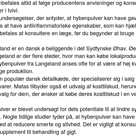
befales altid at følge producentens anvisninger og kons
 i tvivl.
undersøgelser, der antyder, at hybenpulver kan have gav
s at have antiinflammatoriske egenskaber, som kan hjæl
nbefales at konsultere en læge, før du begynder at bruge
and er en dansk ø beliggende i det Sydfynske Øhav. Øen
geland er der flere steder, hvor man kan købe lokalprod
ybenpulver fra Langeland anses ofte for at være af høj kv
ge produktion.
 populær dansk detailkæde, der specialiserer sig i salg
rer. Matas tilbyder også et udvalg af kosttilskud, heru
valg for dem, der ønsker at købe deres kosttilskud i en
er er blevet undersøgt for dets potentiale til at lindre
Nogle tidlige studier tyder på, at hybenpulver kan have
 at reducere smerte og stivhed. Det er vigtigt at konsu
pplement til behandling af gigt.