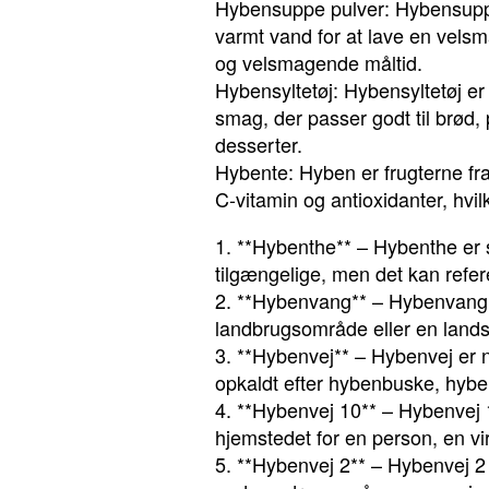
Hybensuppe pulver: Hybensuppe 
varmt vand for at lave en velsm
og velsmagende måltid.
Hybensyltetøj: Hybensyltetøj er
smag, der passer godt til brød,
desserter.
Hybente: Hyben er frugterne fr
C-vitamin og antioxidanter, hvi
1. **Hybenthe** – Hybenthe er s
tilgængelige, men det kan refer
2. **Hybenvang** – Hybenvang er
landbrugsområde eller en lan
3. **Hybenvej** – Hybenvej er na
opkaldt efter hybenbuske, hybenf
4. **Hybenvej 10** – Hybenvej 
hjemstedet for en person, en v
5. **Hybenvej 2** – Hybenvej 2