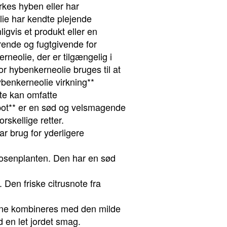
rkes hyben eller har
lie har kendte plejende
igvis et produkt eller en
ærende og fugtgivende for
rneolie, der er tilgængelig i
r hybenkerneolie bruges til at
ybenkerneolie virkning**
tte kan omfatte
pot** er en sød og velsmagende
rskellige retter.
ar brug for yderligere
rosenplanten. Den har en sød
Den friske citrusnote fra
ne kombineres med den milde
 en let jordet smag.