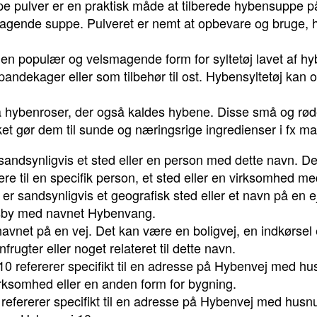
pulver er en praktisk måde at tilberede hybensuppe på
agende suppe. Pulveret er nemt at opbevare og bruge, hvil
 en populær og velsmagende form for syltetøj lavet af hy
 pandekager eller som tilbehør til ost. Hybensyltetøj kan
a hybenroser, der også kaldes hybene. Disse små og rød
lket gør dem til sunde og næringsrige ingredienser i fx m
andsynligvis et sted eller en person med dette navn. De
ere til en specifik person, et sted eller en virksomhed 
 sandsynligvis et geografisk sted eller et navn på en e
dsby med navnet Hybenvang.
vnet på en vej. Det kan være en boligvej, en indkørsel el
rugter eller noget relateret til dette navn.
10 refererer specifikt til en adresse på Hybenvej med 
irksomhed eller en anden form for bygning.
 refererer specifikt til en adresse på Hybenvej med hu