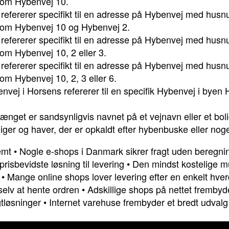
om Hybenvej 10.
 refererer specifikt til en adresse på Hybenvej med hu
om Hybenvej 10 og Hybenvej 2.
 refererer specifikt til en adresse på Hybenvej med hu
m Hybenvej 10, 2 eller 3.
 refererer specifikt til en adresse på Hybenvej med hu
m Hybenvej 10, 2, 3 eller 6.
vej i Horsens refererer til en specifik Hybenvej i byen 
get er sandsynligvis navnet på et vejnavn eller et bol
er og haver, der er opkaldt efter hybenbuske eller noget 
emt
•
Nogle e-shops i Danmark sikrer fragt uden beregni
risbevidste løsning til levering
•
Den mindst kostelige mu
•
Mange online shops lover levering efter en enkelt hve
 selv at hente ordren
•
Adskillige shops på nettet frembyd
gtløsninger
•
Internet varehuse frembyder et bredt udvalg