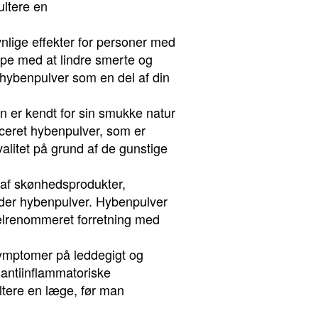
ultere en
nlige effekter for personer med
pe med at lindre smerte og
 hybenpulver som en del af din
 er kendt for sin smukke natur
uceret hybenpulver, som er
alitet på grund af de gunstige
 af skønhedsprodukter,
nder hybenpulver. Hybenpulver
 velrenommeret forretning med
 symptomer på leddegigt og
 antiinflammatoriske
ltere en læge, før man