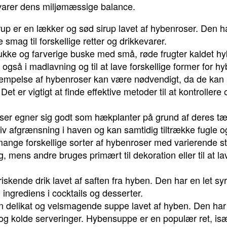
varer dens miljømæssige balance.
up er en lækker og sød sirup lavet af hybenroser. Den ha
 smag til forskellige retter og drikkevarer.
ke og farverige buske med små, røde frugter kaldet hyb
også i madlavning og til at lave forskellige former for h
else af hybenroser kan være nødvendigt, da de kan b
Det er vigtigt at finde effektive metoder til at kontrollere
r egner sig godt som hækplanter på grund af deres tæ
tiv afgrænsning i haven og kan samtidig tiltrække fugle og
mange forskellige sorter af hybenroser med varierende st
ng, mens andre bruges primært til dekoration eller til at 
riskende drik lavet af saften fra hyben. Den har en let s
 ingrediens i cocktails og desserter.
elikat og velsmagende suppe lavet af hyben. Den har e
og kolde serveringer. Hybensuppe er en populær ret, isæ