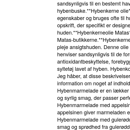
sandsynligvis til en bestemt ha
hybenbuske.**Hybenkerne olie**
egenskaber og bruges ofte til h
opskrift, der specifikt er desi
huden.**Hybenkerneolie Matas** r
Matas-butikkerne.**Hybenkerneo
pleje ansigtshuden. Denne olie 
henviser sandsynligvis til de f
antioxidantbeskyttelse, foreb
syltetøj lavet af hyben. Hybenk
Jeg håber, at disse beskrivelser
information om noget af indhold
Hybenmarmelade er en lækker og
og syrlig smag, der passer perfe
Hybenmarmelade med appelsin er
appelsinen giver marmeladen et 
Hybenmarmelade med gulerødde
smag og sprødhed fra gulerødde