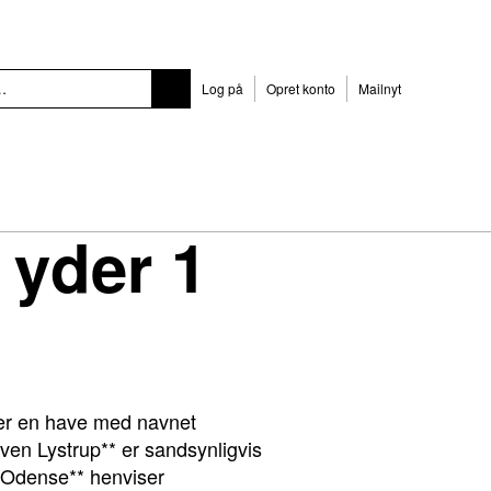
Log på
Opret konto
Mailnyt
 yder 1
ller en have med navnet
en Lystrup** er sandsynligvis
n Odense** henviser