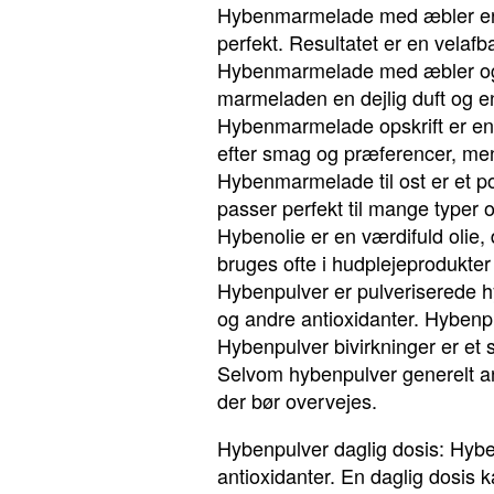
Hybenmarmelade med æbler er 
perfekt. Resultatet er en vela
Hybenmarmelade med æbler og van
marmeladen en dejlig duft og e
Hybenmarmelade opskrift er en 
efter smag og præferencer, men
Hybenmarmelade til ost er et po
passer perfekt til mange typer 
Hybenolie er en værdifuld olie, 
bruges ofte i hudplejeprodukte
Hybenpulver er pulveriserede hy
og andre antioxidanter. Hybenpu
Hybenpulver bivirkninger er et 
Selvom hybenpulver generelt ans
der bør overvejes.
Hybenpulver daglig dosis: Hyben
antioxidanter. En daglig dosis 