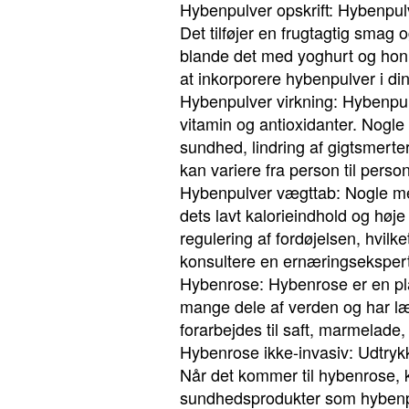
Hybenpulver opskrift: Hybenpul
Det tilføjer en frugtagtig smag 
blande det med yoghurt og hon
at inkorporere hybenpulver i di
Hybenpulver virkning: Hybenpul
vitamin og antioxidanter. Nogle
sundhed, lindring af gigtsmerte
kan variere fra person til person
Hybenpulver vægttab: Nogle me
dets lavt kalorieindhold og høj
regulering af fordøjelsen, hvilk
konsultere en ernæringseksper
Hybenrose: Hybenrose er en plan
mange dele af verden og har læ
forarbejdes til saft, marmelade
Hybenrose ikke-invasiv: Udtrykke
Når det kommer til hybenrose, k
sundhedsprodukter som hybenpul