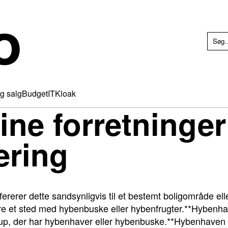
o
g salg
Budget
IT
Kloak
ine forretninger
ering
ererer dette sandsynligvis til et bestemt boligområde e
 et sted med hybenbuske eller hybenfrugter.**Hybenhav
ystrup, der har hybenhaver eller hybenbuske.**Hybenhave