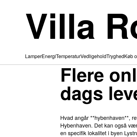
Villa R
Lamper
Energi
Temperatur
Vedligehold
Tryghed
Køb o
Flere onl
dags lev
Hvad angår **hybenhaven**, ref
Hybenhaven. Det kan også være
en specifik lokalitet i byen L