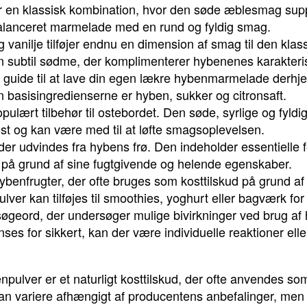
en klassisk kombination, hvor den søde æblesmag supp
fbalanceret marmelade med en rund og fyldig smag.
ilje tilføjer endnu en dimension af smag til den klassis
n subtil sødme, der komplimenterer hybenenes karakteri
guide til at lave din egen lækre hybenmarmelade derhje
 basisingredienserne er hyben, sukker og citronsaft.
pulært tilbehør til ostebordet. Den søde, syrlige og fy
ost og kan være med til at løfte smagsoplevelsen.
der udvindes fra hybens frø. Den indeholder essentielle f
r på grund af sine fugtgivende og helende egenskaber.
benfrugter, der ofte bruges som kosttilskud på grund af 
lver kan tilføjes til smoothies, yoghurt eller bagværk fo
søgeord, der undersøger mulige bivirkninger ved brug af
es for sikkert, kan der være individuelle reaktioner elle
pulver er et naturligt kosttilskud, der ofte anvendes som 
kan variere afhængigt af producentens anbefalinger, men 