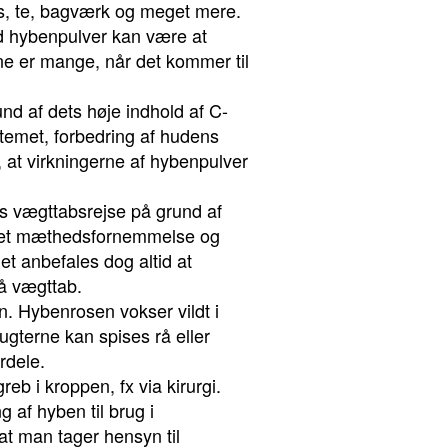
es, te, bagværk og meget mere.
med hybenpulver kan være at
e er mange, når det kommer til
d af dets høje indhold af C-
stemet, forbedring af hudens
, at virkningerne af hybenpulver
s vægttabsrejse på grund af
n øget mæthedsfornemmelse og
et anbefales dog altid at
å vægttab.
n. Hybenrosen vokser vildt i
gterne kan spises rå eller
rdele.
eb i kroppen, fx via kirurgi.
 af hyben til brug i
t man tager hensyn til