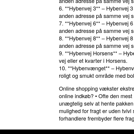
anden adresse på samme vej s
6. **Hybenvej 3** – Hybenvej 3
anden adresse på samme vej s
7. **Hybenvej 6** – Hybenvej 6
anden adresse på samme vej so
8. **Hybenvej 8** – Hybenvej 8
anden adresse på samme vej so
9. **Hybenvej Horsens** – Hyben
vej eller et kvarter i Horsens.
10. **Hybenvænget** – Hybenvæn
roligt og smukt område med bolig
Online shopping vækster ekstr
online indkøb?
•
Ofte den mest p
unægtelig selv at hente pakken
mulighed for fragt er uden tvivl
forhandlere frembyder flere fra