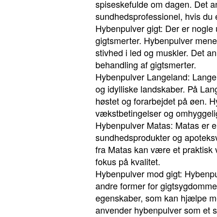
spiseskefulde om dagen. Det an
sundhedsprofessionel, hvis du er
Hybenpulver gigt: Der er nogle 
gigtsmerter. Hybenpulver mene
stivhed i led og muskler. Det a
behandling af gigtsmerter.
Hybenpulver Langeland: Langel
og idylliske landskaber. På Lan
høstet og forarbejdet på øen. H
vækstbetingelser og omhyggeli
Hybenpulver Matas: Matas er en
sundhedsprodukter og apoteksva
fra Matas kan være et praktisk 
fokus på kvalitet.
Hybenpulver mod gigt: Hybenpulv
andre former for gigtsygdomme. 
egenskaber, som kan hjælpe med
anvender hybenpulver som et su