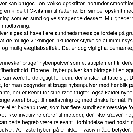
ver kan bruges i en række opskrifter, herunder smoothi
og en kilde til C-vitamin til retterne. En simpel opskrift 
ning som en sund og velsmagende dessert. Mulighedern
n madlavning.
ver siges at have flere sundhedsmæssige fordele på grun
 af de mulige virkninger inkluderer styrkelse af immunsy
r og mulig vægttabseffekt. Det er dog vigtigt at bemærke
.
nnesker bruger hybenpulver som et supplement til dere
e fiberindhold. Fibrene i hybenpulver kan bidrage til e
et kan være fordelagtigt for dem, der ønsker at tabe sig. D
t, før man begynder at bruge hybenpulver med henblik p
te, der er kendt for sine røde frugter, også kaldet hybe
nge været brugt til madlavning og medicinske formål. Fru
, te eller hybenpulver, som har flere sundhedsmæssige fo
t ikke-invasiv refererer til metoder, der ikke kræver indgr
an dette begreb være relevant i forbindelse med høstning
ver. At høste hyben på en ikke-invasiv måde betyder, a