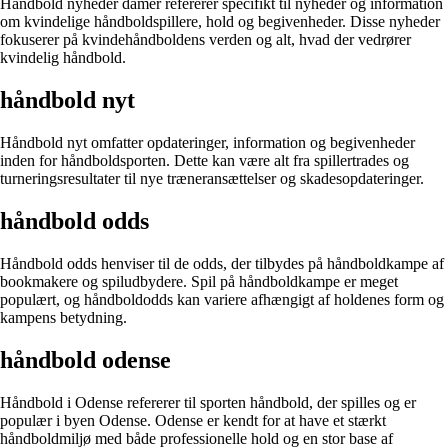
Håndbold nyheder damer refererer specifikt til nyheder og information
om kvindelige håndboldspillere, hold og begivenheder. Disse nyheder
fokuserer på kvindehåndboldens verden og alt, hvad der vedrører
kvindelig håndbold.
håndbold nyt
Håndbold nyt omfatter opdateringer, information og begivenheder
inden for håndboldsporten. Dette kan være alt fra spillertrades og
turneringsresultater til nye træneransættelser og skadesopdateringer.
håndbold odds
Håndbold odds henviser til de odds, der tilbydes på håndboldkampe af
bookmakere og spiludbydere. Spil på håndboldkampe er meget
populært, og håndboldodds kan variere afhængigt af holdenes form og
kampens betydning.
håndbold odense
Håndbold i Odense refererer til sporten håndbold, der spilles og er
populær i byen Odense. Odense er kendt for at have et stærkt
håndboldmiljø med både professionelle hold og en stor base af