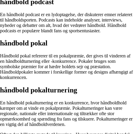
håndbold podcast
En håndbold podcast er en lydoptagelse, der diskuterer emner relateret
til håndboldsporten. Podcasts kan indeholde analyser, interviews,
nyheder og debatter om alt, hvad der vedrører håndbold. Håndbold
podcasts er populære blandt fans og sportsentusiaster.
håndbold pokal
Håndbold pokal refererer til en pokalpræmie, der gives til vinderen af
en håndboldturnering eller -konkurrence. Pokaler bruges som
symbolske præmier for at hædre holdets sejr og præstation.
Håndboldpokaler kommer i forskellige former og designs afhængigt af
konkurrencen.
håndbold pokalturnering
En håndbold pokalturnering er en konkurrence, hvor håndboldhold
kæmper om at vinde en pokalpræmie. Pokalturneringer kan være
regionale, nationale eller internationale og tiltrækker ofte stor
opmærksomhed og spænding fra fans og tilskuere. Pokalturneringer er
en vigtig del af håndboldverdenen.