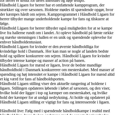
for herrer er kendt for deres intensitet og høje tempo.
Håndbold Ligaen for herrer har et omfattende kampprogram, der
strækker sig over sæsonen. Holdene mødes til spændende opgør, hvor
der kæmpes hårdt om sejren. Kampprogrammet i Håndbold Ligaen for
herrer tilbyder mange underholdende kampe for fans og tilskuere at
følge.
Håndbold Ligaen for herrer tilbyder også muligheden for at se kampe
live fra hallerne rundt om i landet. At opleve håndbold på første række
og mærke stemningen i hallen er en unik og spændende oplevelse for
enhver håndboldentusiast.
Håndbold Ligaen for kvinder er den øverste håndboldliga for
kvindelige hold i Danmark. Her kan man se nogle af landets bedste
hold og spillere konkurrere om sejren. Håndbold Ligaen for kvinder
tilbyder intense kampe og masser af action på banen.
Håndbold Ligaen for mænd er ligaen, hvor de bedste mandlige
håndboldhold i Danmark konkurrerer om mesterskabet. Med masser af
spænding og høj intensitet er kampe i Håndbold Ligaen for mænd altid
et kig værd for fans af håndboldsporten.
Håndbold Ligaen stilling viser den aktuelle rangering af holdene i
ligaen. Stillingen opdateres løbende i løbet af sæsonen, og den viser,
hvilke hold der ligger i top og kæmper om mesterskabet, og hvilke
hold der kæmper for at undgå nedrykning. At holde sig opdateret på
Håndbold Ligaen stilling er vigtigt for fans og interesserede i ligaen.
Håndbold live: Følg med i spændende håndboldkampe i realtid med