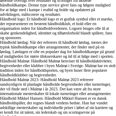
løbende oversigt over resultater og scoringer fra aktuelle
håndboldkampe. Denne type service giver fans og følgere mulighed
for at følge med i kampe i realtid og holde sig opdateret på
udviklingen, målscorere og resultater.
Håndbold logo: Et håndbold logo er et grafisk symbol eller et mærke,
der repræsenterer en bestemt håndboldklub, et hold eller en
organisation inden for håndboldverdenen. Logoen bruges ofte til at
skabe genkendelighed, identitet og tilhørsforhold blandt spillere, fans
og sponsorer.
Håndbold lørdag: Når der refereres til håndbold lørdag, menes der
typisk håndboldkampe eller arrangementer, der finder sted på en
lørdag. Lørdagen er ofte en populær dag for håndboldkampe på grund
af muligheden for større tilskuerskarer og tid til at følge med i sporten.
Håndbold Malmø: Håndbold Malmø henviser til håndboldaktiviteter,
begivenheder eller klubber i byen Malmø i Sverige. Malmø har en stolt
tradition inden for håndboldsporten, og byen huser flere populære
håndboldklubber og begivenheder.
Håndbold Malmø 2023: Håndbold Malmø 2023 refererer
sandsynligvis til planlagte håndbolde begivenheder eller turneringer,
der vil finde sted i Malmø i år 2023. Det kan være alt fra store
internationale mesterskaber til lokale turneringer eller arrangementer.
Håndbold Mikkel Hansen: Håndbold Mikkel Hansen er en dansk
håndboldspiller, der regnes blandt verdens bedste. Han har vundet
adskillige mesterskaber og individuelle priser i løbet af sin karriere og
er kendt for sit talent, sin lederskab og sin scoringsevne på