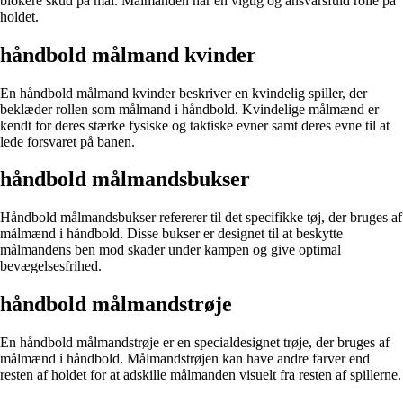
blokere skud på mål. Målmanden har en vigtig og ansvarsfuld rolle på
holdet.
håndbold målmand kvinder
En håndbold målmand kvinder beskriver en kvindelig spiller, der
beklæder rollen som målmand i håndbold. Kvindelige målmænd er
kendt for deres stærke fysiske og taktiske evner samt deres evne til at
lede forsvaret på banen.
håndbold målmandsbukser
Håndbold målmandsbukser refererer til det specifikke tøj, der bruges af
målmænd i håndbold. Disse bukser er designet til at beskytte
målmandens ben mod skader under kampen og give optimal
bevægelsesfrihed.
håndbold målmandstrøje
En håndbold målmandstrøje er en specialdesignet trøje, der bruges af
målmænd i håndbold. Målmandstrøjen kan have andre farver end
resten af holdet for at adskille målmanden visuelt fra resten af spillerne.