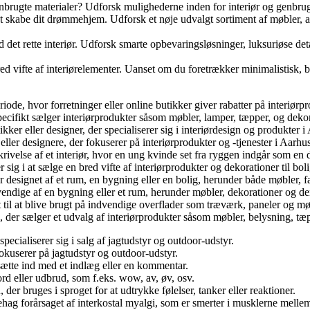
brugte materialer? Udforsk mulighederne inden for interiør og genbrug, 
 at skabe dit drømmehjem. Udforsk et nøje udvalgt sortiment af møbler, a
d det rette interiør. Udforsk smarte opbevaringsløsninger, luksuriøse det
bred vifte af interiørelementer. Uanset om du foretrækker minimalistisk, 
riode, hvor forretninger eller online butikker giver rabatter på interiør
ecifikt sælger interiørprodukter såsom møbler, lamper, tæpper, og dekora
kker eller designer, der specialiserer sig i interiørdesign og produkter 
eller designere, der fokuserer på interiørprodukter og -tjenester i Aarh
rivelse af et interiør, hvor en ung kvinde set fra ryggen indgår som en d
r sig i at sælge en bred vifte af interiørprodukter og dekorationer til bol
ler designet af et rum, en bygning eller en bolig, herunder både møbler, fa
ndvendige af en bygning eller et rum, herunder møbler, dekorationer og de
let til at blive brugt på indvendige overflader som træværk, paneler og m
ng, der sælger et udvalg af interiørprodukter såsom møbler, belysning, t
pecialiserer sig i salg af jagtudstyr og outdoor-udstyr.
fokuserer på jagtudstyr og outdoor-udstyr.
 sætte ind med et indlæg eller en kommentar.
ord eller udbrud, som f.eks. wow, av, øv, osv.
, der bruges i sproget for at udtrykke følelser, tanker eller reaktioner.
ubehag forårsaget af interkostal myalgi, som er smerter i musklerne melle