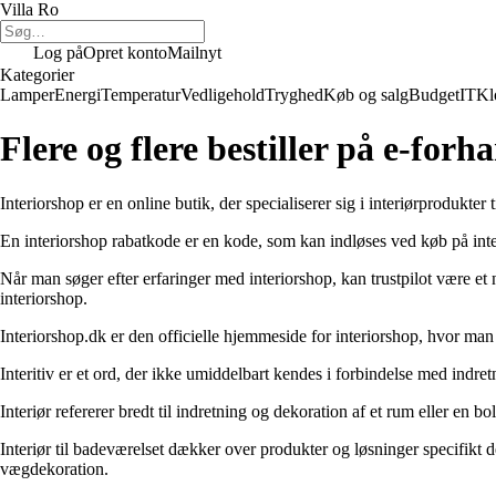
Villa Ro
Log på
Opret konto
Mailnyt
Kategorier
Lamper
Energi
Temperatur
Vedligehold
Tryghed
Køb og salg
Budget
IT
Kl
Flere og flere bestiller på e-forh
Interiorshop er en online butik, der specialiserer sig i interiørprodukter 
En interiorshop rabatkode er en kode, som kan indløses ved køb på inter
Når man søger efter erfaringer med interiorshop, kan trustpilot være et
interiorshop.
Interiorshop.dk er den officielle hjemmeside for interiorshop, hvor ma
Interitiv er et ord, der ikke umiddelbart kendes i forbindelse med indret
Interiør refererer bredt til indretning og dekoration af et rum eller en
Interiør til badeværelset dækker over produkter og løsninger specifikt
vægdekoration.