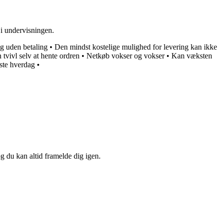
 i undervisningen.
ng uden betaling
•
Den mindst kostelige mulighed for levering kan ikke
 tvivl selv at hente ordren
•
Netkøb vokser og vokser
•
Kan væksten
ste hverdag
•
og du kan altid framelde dig igen.