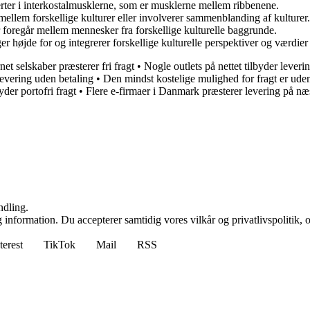
merter i interkostalmusklerne, som er musklerne mellem ribbenene.
 mellem forskellige kulturer eller involverer sammenblanding af kulturer.
 foregår mellem mennesker fra forskellige kulturelle baggrunde.
er højde for og integrerer forskellige kulturelle perspektiver og værdier
net selskaber præsterer fri fragt
•
Nogle outlets på nettet tilbyder leveri
levering uden betaling
•
Den mindst kostelige mulighed for fragt er uden
yder portofri fragt
•
Flere e-firmaer i Danmark præsterer levering på næ
ndling.
 information. Du accepterer samtidig vores vilkår og privatlivspolitik, 
terest
TikTok
Mail
RSS