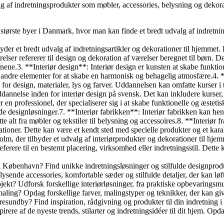
i salg af indretningsprodukter som møbler, accessories, belysning og deko
største byer i Danmark, hvor man kan finde et bredt udvalg af indretnin
lbyder et bredt udvalg af indretningsartikler og dekorationer til hjemmet.
elser refererer til design og dekoration af værelser beregnet til børn. D
e.3. **Interiør design**: Interiør design er kunsten at skabe funktionel
g andre elementer for at skabe en harmonisk og behagelig atmosfære.4. 
or design, materialer, lys og farver. Uddannelsen kan omfatte kurser i
l uddannelse inden for interiør design på svensk. Det kan inkludere kurs
er en professionel, der specialiserer sig i at skabe funktionelle og æst
 designløsninger.7. **Interiør fabrikken**: Interiør fabrikken kan henvi
te alt fra møbler og tekstiler til belysning og accessoires.8. **Interiør 
ationer. Dette kan være et kendt sted med specielle produkter og et karak
m, der tilbyder et udvalg af interiørprodukter og dekorationer til hjem
eferere til en bestemt placering, virksomhed eller indretningsstil. Dette
ig i København? Find unikke indretningsløsninger og stilfulde designpro
 lysende accessories, komfortable sæder og stilfulde detaljer, der kan løft
ojekt? Udforsk forskellige interiørløsninger, fra praktiske opbevaringsmul
ling? Opdag forskellige farver, malingstyper og teknikker, der kan give
ørresundby? Find inspiration, rådgivning og produkter til din indretning
spirere af de nyeste trends, stilarter og indretningsidéer til dit hjem. 