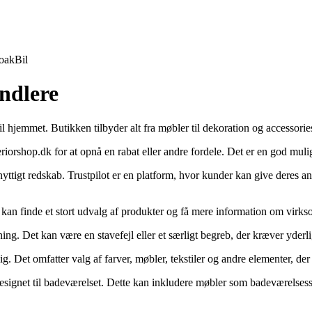
oak
Bil
andlere
til hjemmet. Butikken tilbyder alt fra møbler til dekoration og accessories 
iorshop.dk for at opnå en rabat eller andre fordele. Det er en god muli
 nyttigt redskab. Trustpilot er en platform, hvor kunder kan give deres 
n kan finde et stort udvalg af produkter og få mere information om virk
ning. Det kan være en stavefejl eller et særligt begreb, der kræver yderl
 bolig. Det omfatter valg af farver, møbler, tekstiler og andre elementer
 designet til badeværelset. Dette kan inkludere møbler som badeværelses