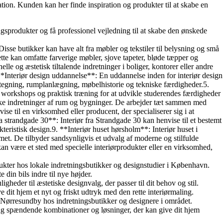
ration. Kunden kan her finde inspiration og produkter til at skabe en
gsprodukter og få professionel vejledning til at skabe den ønskede
 Disse butikker kan have alt fra møbler og tekstiler til belysning og små
ette kan omfatte farverige møbler, sjove tapeter, bløde tæpper og
le og æstetisk tiltalende indretninger i boliger, kontorer eller andre
**Interiør design uddannelse**: En uddannelse inden for interiør design
 tegning, rumplanlægning, møbelhistorie og tekniske færdigheder.5.
er, workshops og praktisk træning for at udvikle studerendes færdigheder
etiske indretninger af rum og bygninger. De arbejder tæt sammen med
se til en virksomhed eller producent, der specialiserer sig i at
fra strandgade 30**: Interiør fra Strandgade 30 kan henvise til et bestemt
teristisk design.9. **Interiør huset hørsholm**: Interiør huset i
met. De tilbyder sandsynligvis et udvalg af moderne og stilfulde
 kan være et sted med specielle interiørprodukter eller en virksomhed,
dukter hos lokale indretningsbutikker og designstudier i København.
e din bils indre til nye højder.
igheder til æstetiske designvalg, der passer til dit behov og stil.
 dit hjem et nyt og friskt udtryk med den rette interiørmaling.
 i Nørresundby hos indretningsbutikker og designere i området.
Opdag spændende kombinationer og løsninger, der kan give dit hjem