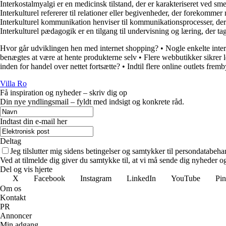
Interkostalmyalgi er en medicinsk tilstand, der er karakteriseret ved s
Interkulturel refererer til relationer eller begivenheder, der forekommer
Interkulturel kommunikation henviser til kommunikationsprocesser, der
Interkulturel pædagogik er en tilgang til undervisning og læring, der tag
Hvor går udviklingen hen med internet shopping?
•
Nogle enkelte inter
benægtes at være at hente produkterne selv
•
Flere webbutikker sikrer 
inden for handel over nettet fortsætte?
•
Indtil flere online outlets fremb
Villa Ro
Få inspiration og nyheder – skriv dig op
Din nye yndlingsmail – fyldt med indsigt og konkrete råd.
Indtast din e-mail her
Deltag
Jeg tilslutter mig sidens betingelser og samtykker til persondatabeha
Ved at tilmelde dig giver du samtykke til, at vi må sende dig nyheder og
Del og vis hjerte
X
Facebook
Instagram
LinkedIn
YouTube
Pin
Om os
Kontakt
PR
Annoncer
Min adgang