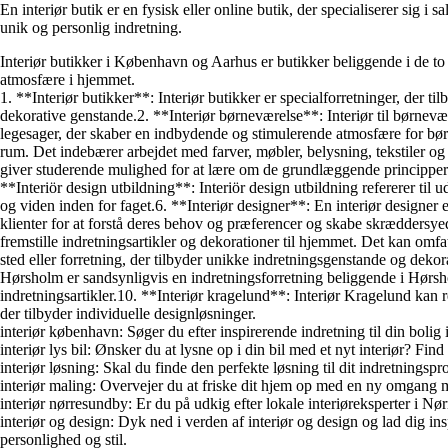
En interiør butik er en fysisk eller online butik, der specialiserer sig 
unik og personlig indretning.
Interiør butikker i København og Aarhus er butikker beliggende i de to 
atmosfære i hjemmet.
1. **Interiør butikker**: Interiør butikker er specialforretninger, der ti
dekorative genstande.2. **Interiør børneværelse**: Interiør til børnevær
legesager, der skaber en indbydende og stimulerende atmosfære for børnen
rum. Det indebærer arbejdet med farver, møbler, belysning, tekstiler o
giver studerende mulighed for at lære om de grundlæggende principper f
**Interiör design utbildning**: Interiör design utbildning refererer ti
og viden inden for faget.6. **Interiør designer**: En interiør designer 
klienter for at forstå deres behov og præferencer og skabe skræddersyede
fremstille indretningsartikler og dekorationer til hjemmet. Det kan omfat
sted eller forretning, der tilbyder unikke indretningsgenstande og dekor
Hørsholm er sandsynligvis en indretningsforretning beliggende i Hørshol
indretningsartikler.10. **Interiør kragelund**: Interiør Kragelund kan r
der tilbyder individuelle designløsninger.
interiør københavn: Søger du efter inspirerende indretning til din bol
interiør lys bil: Ønsker du at lysne op i din bil med et nyt interiør? Find
interiør løsning: Skal du finde den perfekte løsning til dit indretningspr
interiør maling: Overvejer du at friske dit hjem op med en ny omgang ma
interiør nørresundby: Er du på udkig efter lokale interiøreksperter i N
interiør og design: Dyk ned i verden af interiør og design og lad dig in
personlighed og stil.