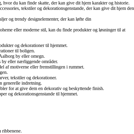
hvor du kan finde skatte, der kan give dit hjem karakter og historie.
ccessories, tekstiler og dekorationsgenstande, der kan give dit hjem den
aljer og trendy designelementer, der kan løfte din
boheme eller moderne stil, kan du finde produkter og løsninger til at
produkter og dekorationer til hjemmet.
tioner til boligen.
i Aalborg by eller omegn.
us by eller nærliggende områder.
el af motiverne eller fremstillingen i rummet.
igen.
rver, tekstiler og dekorationer.
n generelle indretning.
øbler for at give dem en dekorativ og beskyttende finish.
æpper og dekorationsgenstande til hjemmet.
m ribbenene.