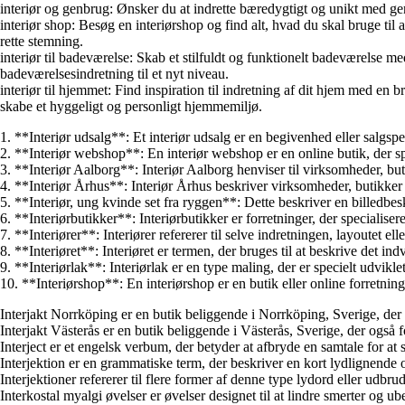
interiør og genbrug: Ønsker du at indrette bæredygtigt og unikt med gen
interiør shop: Besøg en interiørshop og find alt, hvad du skal bruge til
rette stemning.
interiør til badeværelse: Skab et stilfuldt og funktionelt badeværelse me
badeværelsesindretning til et nyt niveau.
interiør til hjemmet: Find inspiration til indretning af dit hjem med en 
skabe et hyggeligt og personligt hjemmemiljø.
1. **Interiør udsalg**: Et interiør udsalg er en begivenhed eller salgspe
2. **Interiør webshop**: En interiør webshop er en online butik, der sp
3. **Interiør Aalborg**: Interiør Aalborg henviser til virksomheder, buti
4. **Interiør Århus**: Interiør Århus beskriver virksomheder, butikker 
5. **Interiør, ung kvinde set fra ryggen**: Dette beskriver en billedbesk
6. **Interiørbutikker**: Interiørbutikker er forretninger, der specialisere
7. **Interiører**: Interiører refererer til selve indretningen, layoutet el
8. **Interiøret**: Interiøret er termen, der bruges til at beskrive det i
9. **Interiørlak**: Interiørlak er en type maling, der er specielt udvik
10. **Interiørshop**: En interiørshop er en butik eller online forretni
Interjakt Norrköping er en butik beliggende i Norrköping, Sverige, der s
Interjakt Västerås er en butik beliggende i Västerås, Sverige, der også 
Interject er et engelsk verbum, der betyder at afbryde en samtale for at
Interjektion er en grammatiske term, der beskriver en kort lydlignende 
Interjektioner refererer til flere former af denne type lydord eller udbrud
Interkostal myalgi øvelser er øvelser designet til at lindre smerter og 