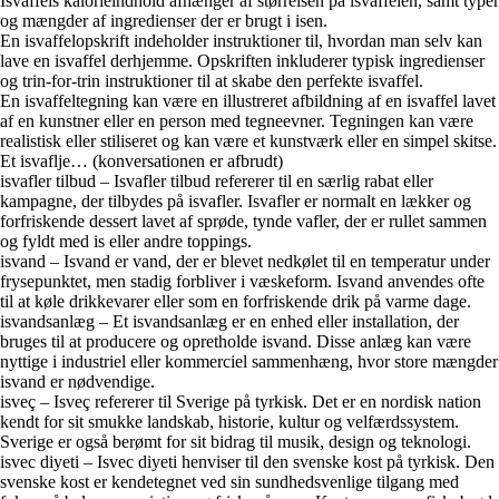
Isvaffels kalorieindhold afhænger af størrelsen på isvaffelen, samt typer
og mængder af ingredienser der er brugt i isen.
En isvaffelopskrift indeholder instruktioner til, hvordan man selv kan
lave en isvaffel derhjemme. Opskriften inkluderer typisk ingredienser
og trin-for-trin instruktioner til at skabe den perfekte isvaffel.
En isvaffeltegning kan være en illustreret afbildning af en isvaffel lavet
af en kunstner eller en person med tegneevner. Tegningen kan være
realistisk eller stiliseret og kan være et kunstværk eller en simpel skitse.
Et isvaflje… (konversationen er afbrudt)
isvafler tilbud – Isvafler tilbud refererer til en særlig rabat eller
kampagne, der tilbydes på isvafler. Isvafler er normalt en lækker og
forfriskende dessert lavet af sprøde, tynde vafler, der er rullet sammen
og fyldt med is eller andre toppings.
isvand – Isvand er vand, der er blevet nedkølet til en temperatur under
frysepunktet, men stadig forbliver i væskeform. Isvand anvendes ofte
til at køle drikkevarer eller som en forfriskende drik på varme dage.
isvandsanlæg – Et isvandsanlæg er en enhed eller installation, der
bruges til at producere og opretholde isvand. Disse anlæg kan være
nyttige i industriel eller kommerciel sammenhæng, hvor store mængder
isvand er nødvendige.
isveç – Isveç refererer til Sverige på tyrkisk. Det er en nordisk nation
kendt for sit smukke landskab, historie, kultur og velfærdssystem.
Sverige er også berømt for sit bidrag til musik, design og teknologi.
isvec diyeti – Isvec diyeti henviser til den svenske kost på tyrkisk. Den
svenske kost er kendetegnet ved sin sundhedsvenlige tilgang med