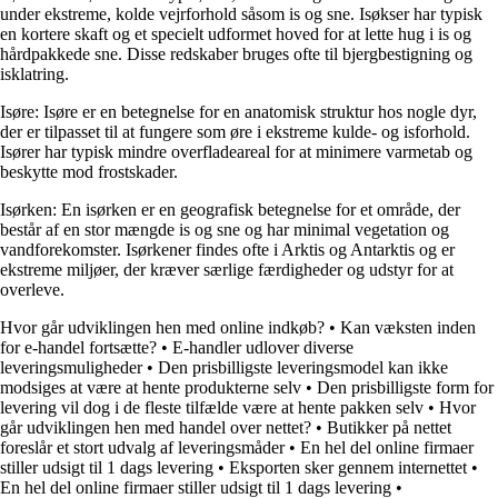
under ekstreme, kolde vejrforhold såsom is og sne. Isøkser har typisk
en kortere skaft og et specielt udformet hoved for at lette hug i is og
hårdpakkede sne. Disse redskaber bruges ofte til bjergbestigning og
isklatring.
Isøre: Isøre er en betegnelse for en anatomisk struktur hos nogle dyr,
der er tilpasset til at fungere som øre i ekstreme kulde- og isforhold.
Isører har typisk mindre overfladeareal for at minimere varmetab og
beskytte mod frostskader.
Isørken: En isørken er en geografisk betegnelse for et område, der
består af en stor mængde is og sne og har minimal vegetation og
vandforekomster. Isørkener findes ofte i Arktis og Antarktis og er
ekstreme miljøer, der kræver særlige færdigheder og udstyr for at
overleve.
Hvor går udviklingen hen med online indkøb?
•
Kan væksten inden
for e-handel fortsætte?
•
E-handler udlover diverse
leveringsmuligheder
•
Den prisbilligste leveringsmodel kan ikke
modsiges at være at hente produkterne selv
•
Den prisbilligste form for
levering vil dog i de fleste tilfælde være at hente pakken selv
•
Hvor
går udviklingen hen med handel over nettet?
•
Butikker på nettet
foreslår et stort udvalg af leveringsmåder
•
En hel del online firmaer
stiller udsigt til 1 dags levering
•
Eksporten sker gennem internettet
•
En hel del online firmaer stiller udsigt til 1 dags levering
•