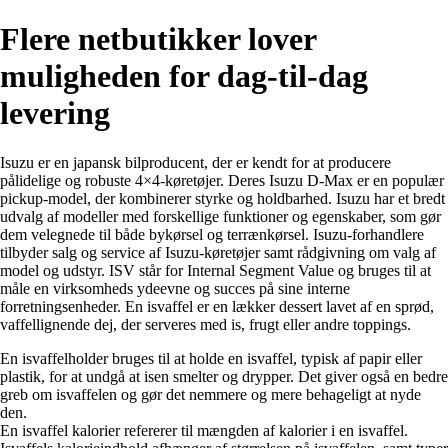
Flere netbutikker lover
muligheden for dag-til-dag
levering
Isuzu er en japansk bilproducent, der er kendt for at producere
pålidelige og robuste 4×4-køretøjer. Deres Isuzu D-Max er en populær
pickup-model, der kombinerer styrke og holdbarhed. Isuzu har et bredt
udvalg af modeller med forskellige funktioner og egenskaber, som gør
dem velegnede til både bykørsel og terrænkørsel. Isuzu-forhandlere
tilbyder salg og service af Isuzu-køretøjer samt rådgivning om valg af
model og udstyr. ISV står for Internal Segment Value og bruges til at
måle en virksomheds ydeevne og succes på sine interne
forretningsenheder. En isvaffel er en lækker dessert lavet af en sprød,
vaffellignende dej, der serveres med is, frugt eller andre toppings.
En isvaffelholder bruges til at holde en isvaffel, typisk af papir eller
plastik, for at undgå at isen smelter og drypper. Det giver også en bedre
greb om isvaffelen og gør det nemmere og mere behageligt at nyde
den.
En isvaffel kalorier refererer til mængden af kalorier i en isvaffel.