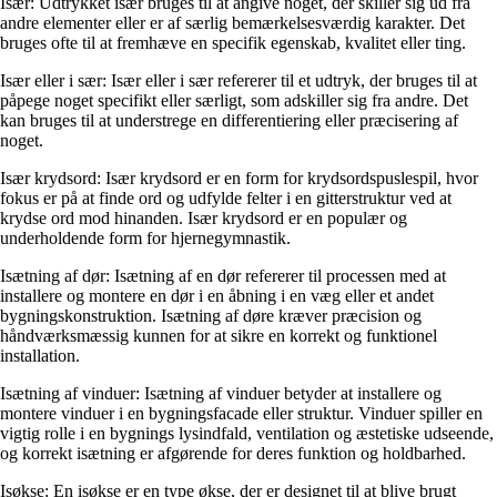
Især: Udtrykket især bruges til at angive noget, der skiller sig ud fra
andre elementer eller er af særlig bemærkelsesværdig karakter. Det
bruges ofte til at fremhæve en specifik egenskab, kvalitet eller ting.
Især eller i sær: Især eller i sær refererer til et udtryk, der bruges til at
påpege noget specifikt eller særligt, som adskiller sig fra andre. Det
kan bruges til at understrege en differentiering eller præcisering af
noget.
Især krydsord: Især krydsord er en form for krydsordspuslespil, hvor
fokus er på at finde ord og udfylde felter i en gitterstruktur ved at
krydse ord mod hinanden. Især krydsord er en populær og
underholdende form for hjernegymnastik.
Isætning af dør: Isætning af en dør refererer til processen med at
installere og montere en dør i en åbning i en væg eller et andet
bygningskonstruktion. Isætning af døre kræver præcision og
håndværksmæssig kunnen for at sikre en korrekt og funktionel
installation.
Isætning af vinduer: Isætning af vinduer betyder at installere og
montere vinduer i en bygningsfacade eller struktur. Vinduer spiller en
vigtig rolle i en bygnings lysindfald, ventilation og æstetiske udseende,
og korrekt isætning er afgørende for deres funktion og holdbarhed.
Isøkse: En isøkse er en type økse, der er designet til at blive brugt