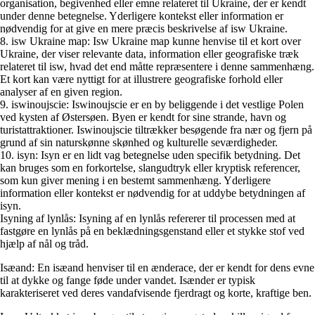
organisation, begivenhed eller emne relateret til Ukraine, der er kendt
under denne betegnelse. Yderligere kontekst eller information er
nødvendig for at give en mere præcis beskrivelse af isw Ukraine.
8. isw Ukraine map: Isw Ukraine map kunne henvise til et kort over
Ukraine, der viser relevante data, information eller geografiske træk
relateret til isw, hvad det end måtte repræsentere i denne sammenhæng.
Et kort kan være nyttigt for at illustrere geografiske forhold eller
analyser af en given region.
9. iswinoujscie: Iswinoujscie er en by beliggende i det vestlige Polen
ved kysten af Østersøen. Byen er kendt for sine strande, havn og
turistattraktioner. Iswinoujscie tiltrækker besøgende fra nær og fjern på
grund af sin naturskønne skønhed og kulturelle seværdigheder.
10. isyn: Isyn er en lidt vag betegnelse uden specifik betydning. Det
kan bruges som en forkortelse, slangudtryk eller kryptisk referencer,
som kun giver mening i en bestemt sammenhæng. Yderligere
information eller kontekst er nødvendig for at uddybe betydningen af
isyn.
Isyning af lynlås: Isyning af en lynlås refererer til processen med at
fastgøre en lynlås på en beklædningsgenstand eller et stykke stof ved
hjælp af nål og tråd.
Isæand: En isæand henviser til en ænderace, der er kendt for dens evne
til at dykke og fange føde under vandet. Isænder er typisk
karakteriseret ved deres vandafvisende fjerdragt og korte, kraftige ben.