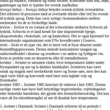
fokus på balance, variation og friske råvarer. Kostvaner som fisk, brød,
grøntsager og bær er typiske for svensk madkultur.
isveççe türkçe – Isveççe türkçe betyder svensk-tyrkisk oversættelse.
Det refererer til processen med at oversætte tekster eller ord fra svensk
til tyrkisk sprog. Dette kan være nyttigt i kommunikation mellem
mennesker fra de to forskellige lande.
isvicre – Isvicre er en variant af det schweiziske stednavn Schweiz på
tyrkisk. Schweiz er et land kendt for sine imponerende bjerge,
skisportssteder, chokolade, ost og banksektor. Det er også hjemsted for
internationale organisationer som FNs hovedkvarter i Geneve.
isvin – Isvin er en type vin, der er lavet ved at fryse druerne under
fremstillingsprocessen. Denne metode koncentrerer smagen og
sukkerindholdet i druerne og resulterer i en sødere og fyldigere vin.
Isvin er perfekt som en dessertvin eller til ostetallerkenen.
isvinter – Isvinter er sæsonen vinter, hvor temperaturen falder under
frysepunktet og sne og is dækker landskabet. Isvinteren kan være
smuk og magisk med snedækkede træer og frosne søer, men den kan
også være hård og krævende med farer som isglatte veje og
frostskader.
isvinter 1985 – Isvinter 1985 henviser til vinteren i året 1985. Denne
særlige vinter kan have haft betydelige begivenheder, vejrbetingelser
eller historiske hændelser, der gjorde den bemærkelsesværdig. Det kan
være alt fra rekordmængder af sne til drastisk lave temperaturer.
1. isvinter i Danmark: Isvinter i Danmark refererer til en periode i