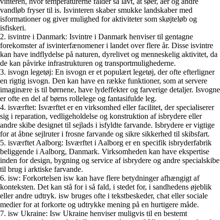
vinteren, hvor temperaturerne falder så lavt, at søer, åer og andre
vandløb fryser til is. Isvinteren skaber smukke landskaber med
isformationer og giver mulighed for aktiviteter som skøjteløb og
isfiskeri.
2. isvintre i Danmark: Isvintre i Danmark henviser til gentagne
forekomster af isvinterfænomener i landet over flere år. Disse isvintre
kan have indflydelse på naturen, dyrelivet og menneskelig aktivitet, da
de kan påvirke infrastrukturen og transportmulighederne.
3. isvogn legetøj: En isvogn er et populært legetøj, der ofte efterligner
en rigtig isvogn. Den kan have en række funktioner, som at servere
imaginære is til børnene, have lydeffekter og farverige detaljer. Isvogne
er ofte en del af børns rollelege og fantasifulde leg.
4. isværftet: Isværftet er en virksomhed eller facilitet, der specialiserer
sig i reparation, vedligeholdelse og konstruktion af isbrydere eller
andre skibe designet til sejlads i isfyldte farvande. Isbrydere er vigtige
for at åbne sejlruter i frosne farvande og sikre sikkerhed til skibsfart.
5. isværftet Aalborg: Isværftet i Aalborg er en specifik isbryderfabrik
beliggende i Aalborg, Danmark. Virksomheden kan have ekspertise
inden for design, bygning og service af isbrydere og andre specialskibe
til brug i arktiske farvande.
6. isw: Forkortelsen isw kan have flere betydninger afhængigt af
konteksten. Det kan stå for i så fald, i stedet for, i sandhedens øjeblik
eller andre udtryk. isw bruges ofte i tekstbeskeder, chat eller sociale
medier for at forkorte og udtrykke mening på en hurtigere måde.
7. isw Ukraine: Isw Ukraine henviser muligvis til en bestemt