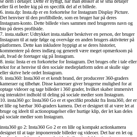
se dem i detaljer. Dette er nyttigt, når man ønsker at se små detaljer
eller få et bedre kig på en specifik del af et billede.
6. insta.dp: Insta.dp er en forkortelse for Instagram Display Picture.
Det henviser til den profilbillede, som en bruger har på deres
Instagram-konto. Dette billede vises sammen med brugerens navn og
bio på deres profilside.
7. insta.stalker: Udtrykket insta.stalker beskriver en person, der bruger
Instagram til at nøje følge og overvåge en anden brugers aktiviteter på
platformen. Dette kan inkludere hyppigt at se deres historier,
kommentere på deres indlæg og generelt være meget opmærksom på
alt, hvad de foretager sig på Instagram.
8. insta: Insta er en forkortelse for Instagram. Det bruges ofte i tale eller
tekst for at henvise til den sociale medieplatform uden at skulle sige
eller skrive hele ordet Instagram.
9. insta360: Insta360 er et kendt brand, der producerer 360-graders
kameraer og tilbehør. Disse kameraer giver brugerne mulighed for at
optage videoer og tage billeder i 360 grader, hvilket skaber immersivt
og interaktivt indhold til deling på sociale medier som Instagram.
10. insta360 go: Insta360 Go er et specifikt produkt fra Insta360, der er
et lille og bærbar 360-graders kamera. Det er designet til at være let at
bruge og ideelt til actionoptagelser eller hurtige klip, der let kan deles
på sociale medier som Instagram.
insta360 go 2: Insta360 Go 2 er en lille og kompakt actionkamera
designet til at tage imponerende billeder og videoer. Det har en let og