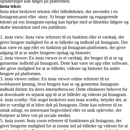
opdateringer kan følges på platformen.
insta tekst:
Insta tekst beskriver teksten eller billedteksten, der anvendes i en
Instagram-post eller -story. At bruge interessante og engagerende
tekster på ens Instagram-opslag kan hjælpe med at tiltrække følgere og
skabe interaktion med ens publikum.
1. insta view: Insta view refererer til en funktion eller et værktøj, der
giver brugere mulighed for at se billeder og indhold på Instagram. Det
kan være en app eller en funktion på Instagram-platformen, der giver
adgang til at se andre brugeres opslag og historier.
2. insta viewer: En insta viewer er et værktøj, der bruges til at se og
gennemse indhold på Instagram. Dette kan være en app eller software,
der giver mulighed for at se billeder, videoer og historier fra andre
brugere på platformen.
3. insta viewer online: En insta viewer online refererer til en
webbaseret løsning, hvor brugere kan se og gennemse Instagram-
indhold direkte fra deres internetbrowser. Dette eliminerer behovet for
at downloade en separat app til at se billeder og videoer på Instagram.
4. insta worthy: Når noget beskrives som insta worthy, betyder det, at
det er værdigt til at blive delt på Instagram. Dette kan referere til en
smuk udsigt, en interessant begivenhed eller en unik oplevelse, der
fortjener at blive vist på sociale medier.
5. insta zoom: Insta zoom refererer til funktionen på Instagram, der
giver brugerne mulighed for at zoome ind på billeder og videoer for at