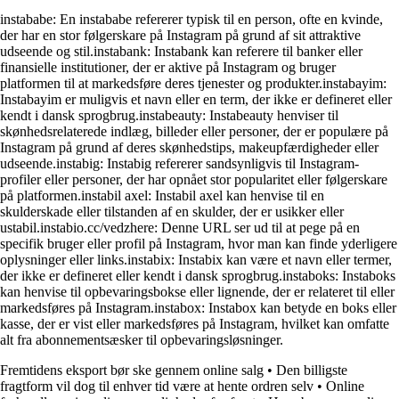
instababe: En instababe refererer typisk til en person, ofte en kvinde,
der har en stor følgerskare på Instagram på grund af sit attraktive
udseende og stil.instabank: Instabank kan referere til banker eller
finansielle institutioner, der er aktive på Instagram og bruger
platformen til at markedsføre deres tjenester og produkter.instabayim:
Instabayim er muligvis et navn eller en term, der ikke er defineret eller
kendt i dansk sprogbrug.instabeauty: Instabeauty henviser til
skønhedsrelaterede indlæg, billeder eller personer, der er populære på
Instagram på grund af deres skønhedstips, makeupfærdigheder eller
udseende.instabig: Instabig refererer sandsynligvis til Instagram-
profiler eller personer, der har opnået stor popularitet eller følgerskare
på platformen.instabil axel: Instabil axel kan henvise til en
skulderskade eller tilstanden af en skulder, der er usikker eller
ustabil.instabio.cc/vedzhere: Denne URL ser ud til at pege på en
specifik bruger eller profil på Instagram, hvor man kan finde yderligere
oplysninger eller links.instabix: Instabix kan være et navn eller termer,
der ikke er defineret eller kendt i dansk sprogbrug.instaboks: Instaboks
kan henvise til opbevaringsbokse eller lignende, der er relateret til eller
markedsføres på Instagram.instabox: Instabox kan betyde en boks eller
kasse, der er vist eller markedsføres på Instagram, hvilket kan omfatte
alt fra abonnementsæsker til opbevaringsløsninger.
Fremtidens eksport bør ske gennem online salg
•
Den billigste
fragtform vil dog til enhver tid være at hente ordren selv
•
Online