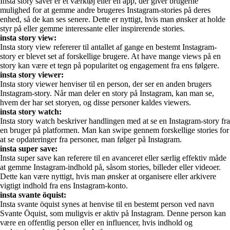
Insta story saver er et værktøj eller en app, der giver brugerne
mulighed for at gemme andre brugeres Instagram-stories på deres
enhed, så de kan ses senere. Dette er nyttigt, hvis man ønsker at holde
styr på eller gemme interessante eller inspirerende stories.
insta story view:
Insta story view refererer til antallet af gange en bestemt Instagram-
story er blevet set af forskellige brugere. At have mange views på en
story kan være et tegn på popularitet og engagement fra ens følgere.
insta story viewer:
Insta story viewer henviser til en person, der ser en anden brugers
Instagram-story. Når man deler en story på Instagram, kan man se,
hvem der har set storyen, og disse personer kaldes viewers.
insta story watch:
Insta story watch beskriver handlingen med at se en Instagram-story fra
en bruger på platformen. Man kan swipe gennem forskellige stories for
at se opdateringer fra personer, man følger på Instagram.
insta super save:
Insta super save kan referere til en avanceret eller særlig effektiv måde
at gemme Instagram-indhold på, såsom stories, billeder eller videoer.
Dette kan være nyttigt, hvis man ønsker at organisere eller arkivere
vigtigt indhold fra ens Instagram-konto.
insta svante öquist:
Insta svante öquist synes at henvise til en bestemt person ved navn
Svante Öquist, som muligvis er aktiv på Instagram. Denne person kan
være en offentlig person eller en influencer, hvis indhold og