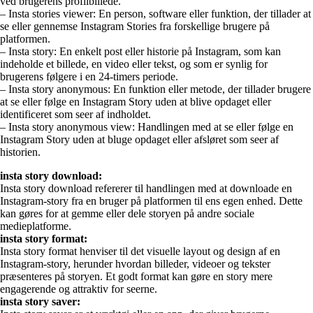
ved brugerens profilbillede.
– Insta stories viewer: En person, software eller funktion, der tillader at
se eller gennemse Instagram Stories fra forskellige brugere på
platformen.
– Insta story: En enkelt post eller historie på Instagram, som kan
indeholde et billede, en video eller tekst, og som er synlig for
brugerens følgere i en 24-timers periode.
– Insta story anonymous: En funktion eller metode, der tillader brugere
at se eller følge en Instagram Story uden at blive opdaget eller
identificeret som seer af indholdet.
– Insta story anonymous view: Handlingen med at se eller følge en
Instagram Story uden at bluge opdaget eller afsløret som seer af
historien.
insta story download:
Insta story download refererer til handlingen med at downloade en
Instagram-story fra en bruger på platformen til ens egen enhed. Dette
kan gøres for at gemme eller dele storyen på andre sociale
medieplatforme.
insta story format:
Insta story format henviser til det visuelle layout og design af en
Instagram-story, herunder hvordan billeder, videoer og tekster
præsenteres på storyen. Et godt format kan gøre en story mere
engagerende og attraktiv for seerne.
insta story saver: