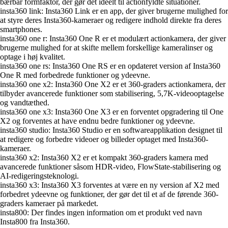
bærbar formfaktor, der gør det ideelt til actionfyldte situationer.
insta360 link: Insta360 Link er en app, der giver brugerne mulighed for
at styre deres Insta360-kameraer og redigere indhold direkte fra deres
smartphones.
insta360 one r: Insta360 One R er et modulært actionkamera, der giver
brugerne mulighed for at skifte mellem forskellige kameralinser og
optage i høj kvalitet.
insta360 one rs: Insta360 One RS er en opdateret version af Insta360
One R med forbedrede funktioner og ydeevne.
insta360 one x2: Insta360 One X2 er et 360-graders actionkamera, der
tilbyder avancerede funktioner som stabilisering, 5,7K-videooptagelse
og vandtæthed.
insta360 one x3: Insta360 One X3 er en forventet opgradering til One
X2 og forventes at have endnu bedre funktioner og ydeevne.
insta360 studio: Insta360 Studio er en softwareapplikation designet til
at redigere og forbedre videoer og billeder optaget med Insta360-
kameraer.
insta360 x2: Insta360 X2 er et kompakt 360-graders kamera med
avancerede funktioner såsom HDR-video, FlowState-stabilisering og
AI-redigeringsteknologi.
insta360 x3: Insta360 X3 forventes at være en ny version af X2 med
forbedret ydeevne og funktioner, der gør det til et af de førende 360-
graders kameraer på markedet.
insta800: Der findes ingen information om et produkt ved navn
Insta800 fra Insta360.