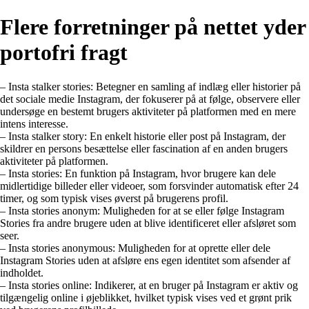
Flere forretninger på nettet yder
portofri fragt
– Insta stalker stories: Betegner en samling af indlæg eller historier på
det sociale medie Instagram, der fokuserer på at følge, observere eller
undersøge en bestemt brugers aktiviteter på platformen med en mere
intens interesse.
– Insta stalker story: En enkelt historie eller post på Instagram, der
skildrer en persons besættelse eller fascination af en anden brugers
aktiviteter på platformen.
– Insta stories: En funktion på Instagram, hvor brugere kan dele
midlertidige billeder eller videoer, som forsvinder automatisk efter 24
timer, og som typisk vises øverst på brugerens profil.
– Insta stories anonym: Muligheden for at se eller følge Instagram
Stories fra andre brugere uden at blive identificeret eller afsløret som
seer.
– Insta stories anonymous: Muligheden for at oprette eller dele
Instagram Stories uden at afsløre ens egen identitet som afsender af
indholdet.
– Insta stories online: Indikerer, at en bruger på Instagram er aktiv og
tilgængelig online i øjeblikket, hvilket typisk vises ved et grønt prik