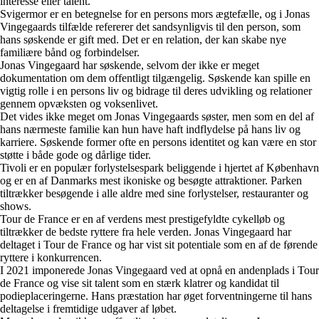
interesse eller talent.
Svigermor er en betegnelse for en persons mors ægtefælle, og i Jonas
Vingegaards tilfælde refererer det sandsynligvis til den person, som
hans søskende er gift med. Det er en relation, der kan skabe nye
familiære bånd og forbindelser.
Jonas Vingegaard har søskende, selvom der ikke er meget
dokumentation om dem offentligt tilgængelig. Søskende kan spille en
vigtig rolle i en persons liv og bidrage til deres udvikling og relationer
gennem opvæksten og voksenlivet.
Det vides ikke meget om Jonas Vingegaards søster, men som en del af
hans nærmeste familie kan hun have haft indflydelse på hans liv og
karriere. Søskende former ofte en persons identitet og kan være en stor
støtte i både gode og dårlige tider.
Tivoli er en populær forlystelsespark beliggende i hjertet af København
og er en af Danmarks mest ikoniske og besøgte attraktioner. Parken
tiltrækker besøgende i alle aldre med sine forlystelser, restauranter og
shows.
Tour de France er en af verdens mest prestigefyldte cykelløb og
tiltrækker de bedste ryttere fra hele verden. Jonas Vingegaard har
deltaget i Tour de France og har vist sit potentiale som en af de førende
ryttere i konkurrencen.
I 2021 imponerede Jonas Vingegaard ved at opnå en andenplads i Tour
de France og vise sit talent som en stærk klatrer og kandidat til
podieplaceringerne. Hans præstation har øget forventningerne til hans
deltagelse i fremtidige udgaver af løbet.