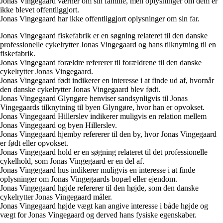
Jonas Vingegaard værner om sin familie, men oplysninger om dem er
ikke blevet offentliggjort.
Jonas Vingegaard har ikke offentliggjort oplysninger om sin far.
Jonas Vingegaard fiskefabrik er en søgning relateret til den danske
professionelle cykelrytter Jonas Vingegaard og hans tilknytning til en
fiskefabrik.
Jonas Vingegaard forældre refererer til forældrene til den danske
cykelrytter Jonas Vingegaard.
Jonas Vingegaard født indikerer en interesse i at finde ud af, hvornår
den danske cykelrytter Jonas Vingegaard blev født.
Jonas Vingegaard Glyngøre henviser sandsynligvis til Jonas
Vingegaards tilknytning til byen Glyngøre, hvor han er opvokset.
Jonas Vingegaard Hillerslev indikerer muligvis en relation mellem
Jonas Vingegaard og byen Hillerslev.
Jonas Vingegaard hjemby refererer til den by, hvor Jonas Vingegaard
er født eller opvokset.
Jonas Vingegaard hold er en søgning relateret til det professionelle
cykelhold, som Jonas Vingegaard er en del af.
Jonas Vingegaard hus indikerer muligvis en interesse i at finde
oplysninger om Jonas Vingegaards bopæl eller ejendom.
Jonas Vingegaard højde refererer til den højde, som den danske
cykelrytter Jonas Vingegaard måler.
Jonas Vingegaard højde vægt kan angive interesse i både højde og
vægt for Jonas Vingegaard og derved hans fysiske egenskaber.