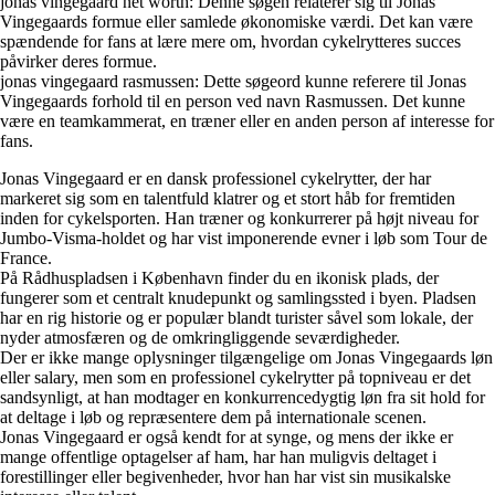
jonas vingegaard net worth: Denne søgen relaterer sig til Jonas
Vingegaards formue eller samlede økonomiske værdi. Det kan være
spændende for fans at lære mere om, hvordan cykelrytteres succes
påvirker deres formue.
jonas vingegaard rasmussen: Dette søgeord kunne referere til Jonas
Vingegaards forhold til en person ved navn Rasmussen. Det kunne
være en teamkammerat, en træner eller en anden person af interesse for
fans.
Jonas Vingegaard er en dansk professionel cykelrytter, der har
markeret sig som en talentfuld klatrer og et stort håb for fremtiden
inden for cykelsporten. Han træner og konkurrerer på højt niveau for
Jumbo-Visma-holdet og har vist imponerende evner i løb som Tour de
France.
På Rådhuspladsen i København finder du en ikonisk plads, der
fungerer som et centralt knudepunkt og samlingssted i byen. Pladsen
har en rig historie og er populær blandt turister såvel som lokale, der
nyder atmosfæren og de omkringliggende seværdigheder.
Der er ikke mange oplysninger tilgængelige om Jonas Vingegaards løn
eller salary, men som en professionel cykelrytter på topniveau er det
sandsynligt, at han modtager en konkurrencedygtig løn fra sit hold for
at deltage i løb og repræsentere dem på internationale scenen.
Jonas Vingegaard er også kendt for at synge, og mens der ikke er
mange offentlige optagelser af ham, har han muligvis deltaget i
forestillinger eller begivenheder, hvor han har vist sin musikalske