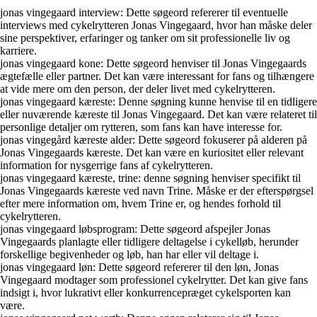
jonas vingegaard interview: Dette søgeord refererer til eventuelle
interviews med cykelrytteren Jonas Vingegaard, hvor han måske deler
sine perspektiver, erfaringer og tanker om sit professionelle liv og
karriere.
jonas vingegaard kone: Dette søgeord henviser til Jonas Vingegaards
ægtefælle eller partner. Det kan være interessant for fans og tilhængere
at vide mere om den person, der deler livet med cykelrytteren.
jonas vingegaard kæreste: Denne søgning kunne henvise til en tidligere
eller nuværende kæreste til Jonas Vingegaard. Det kan være relateret til
personlige detaljer om rytteren, som fans kan have interesse for.
jonas vingegård kæreste alder: Dette søgeord fokuserer på alderen på
Jonas Vingegaards kæreste. Det kan være en kuriositet eller relevant
information for nysgerrige fans af cykelrytteren.
jonas vingegaard kæreste, trine: denne søgning henviser specifikt til
Jonas Vingegaards kæreste ved navn Trine. Måske er der efterspørgsel
efter mere information om, hvem Trine er, og hendes forhold til
cykelrytteren.
jonas vingegaard løbsprogram: Dette søgeord afspejler Jonas
Vingegaards planlagte eller tidligere deltagelse i cykelløb, herunder
forskellige begivenheder og løb, han har eller vil deltage i.
jonas vingegaard løn: Dette søgeord refererer til den løn, Jonas
Vingegaard modtager som professionel cykelrytter. Det kan give fans
indsigt i, hvor lukrativt eller konkurrencepræget cykelsporten kan
være.