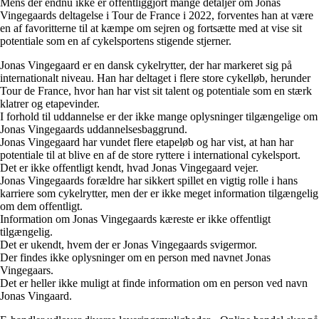
Mens der endnu ikke er offentliggjort mange detaljer om Jonas
Vingegaards deltagelse i Tour de France i 2022, forventes han at være
en af favoritterne til at kæmpe om sejren og fortsætte med at vise sit
potentiale som en af cykelsportens stigende stjerner.
Jonas Vingegaard er en dansk cykelrytter, der har markeret sig på
internationalt niveau. Han har deltaget i flere store cykelløb, herunder
Tour de France, hvor han har vist sit talent og potentiale som en stærk
klatrer og etapevinder.
I forhold til uddannelse er der ikke mange oplysninger tilgængelige om
Jonas Vingegaards uddannelsesbaggrund.
Jonas Vingegaard har vundet flere etapeløb og har vist, at han har
potentiale til at blive en af de store ryttere i international cykelsport.
Det er ikke offentligt kendt, hvad Jonas Vingegaard vejer.
Jonas Vingegaards forældre har sikkert spillet en vigtig rolle i hans
karriere som cykelrytter, men der er ikke meget information tilgængelig
om dem offentligt.
Information om Jonas Vingegaards kæreste er ikke offentligt
tilgængelig.
Det er ukendt, hvem der er Jonas Vingegaards svigermor.
Der findes ikke oplysninger om en person med navnet Jonas
Vingegaars.
Det er heller ikke muligt at finde information om en person ved navn
Jonas Vingaard.