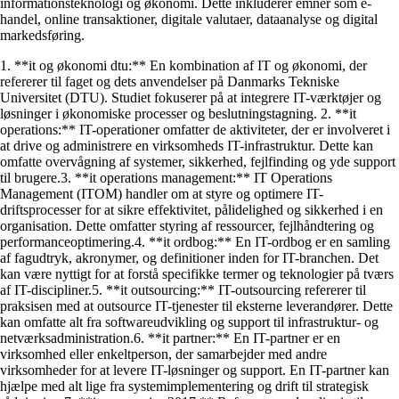
informationsteknologi og økonomi. Dette inkluderer emner som e-
handel, online transaktioner, digitale valutaer, dataanalyse og digital
markedsføring.
1. **it og økonomi dtu:** En kombination af IT og økonomi, der
refererer til faget og dets anvendelser på Danmarks Tekniske
Universitet (DTU). Studiet fokuserer på at integrere IT-værktøjer og
løsninger i økonomiske processer og beslutningstagning. 2. **it
operations:** IT-operationer omfatter de aktiviteter, der er involveret i
at drive og administrere en virksomheds IT-infrastruktur. Dette kan
omfatte overvågning af systemer, sikkerhed, fejlfinding og yde support
til brugere.3. **it operations management:** IT Operations
Management (ITOM) handler om at styre og optimere IT-
driftsprocesser for at sikre effektivitet, pålidelighed og sikkerhed i en
organisation. Dette omfatter styring af ressourcer, fejlhåndtering og
performanceoptimering.4. **it ordbog:** En IT-ordbog er en samling
af fagudtryk, akronymer, og definitioner inden for IT-branchen. Det
kan være nyttigt for at forstå specifikke termer og teknologier på tværs
af IT-discipliner.5. **it outsourcing:** IT-outsourcing refererer til
praksisen med at outsource IT-tjenester til eksterne leverandører. Dette
kan omfatte alt fra softwareudvikling og support til infrastruktur- og
netværksadministration.6. **it partner:** En IT-partner er en
virksomhed eller enkeltperson, der samarbejder med andre
virksomheder for at levere IT-løsninger og support. En IT-partner kan
hjælpe med alt lige fra systemimplementering og drift til strategisk