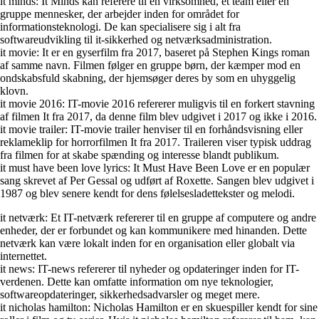
it minds: It Minds kan referere til en virksomhed, et team eller en
gruppe mennesker, der arbejder inden for området for
informationsteknologi. De kan specialisere sig i alt fra
softwareudvikling til it-sikkerhed og netværksadministration.
it movie: It er en gyserfilm fra 2017, baseret på Stephen Kings roman
af samme navn. Filmen følger en gruppe børn, der kæmper mod en
ondskabsfuld skabning, der hjemsøger deres by som en uhyggelig
klovn.
it movie 2016: IT-movie 2016 refererer muligvis til en forkert stavning
af filmen It fra 2017, da denne film blev udgivet i 2017 og ikke i 2016.
it movie trailer: IT-movie trailer henviser til en forhåndsvisning eller
reklameklip for horrorfilmen It fra 2017. Traileren viser typisk uddrag
fra filmen for at skabe spænding og interesse blandt publikum.
it must have been love lyrics: It Must Have Been Love er en populær
sang skrevet af Per Gessal og udført af Roxette. Sangen blev udgivet i
1987 og blev senere kendt for dens følelsesladettekster og melodi.
it netværk: Et IT-netværk refererer til en gruppe af computere og andre
enheder, der er forbundet og kan kommunikere med hinanden. Dette
netværk kan være lokalt inden for en organisation eller globalt via
internettet.
it news: IT-news refererer til nyheder og opdateringer inden for IT-
verdenen. Dette kan omfatte information om nye teknologier,
softwareopdateringer, sikkerhedsadvarsler og meget mere.
it nicholas hamilton: Nicholas Hamilton er en skuespiller kendt for sine