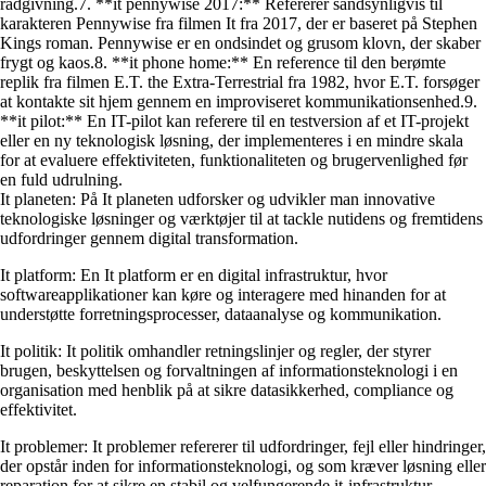
rådgivning.7. **it pennywise 2017:** Refererer sandsynligvis til
karakteren Pennywise fra filmen It fra 2017, der er baseret på Stephen
Kings roman. Pennywise er en ondsindet og grusom klovn, der skaber
frygt og kaos.8. **it phone home:** En reference til den berømte
replik fra filmen E.T. the Extra-Terrestrial fra 1982, hvor E.T. forsøger
at kontakte sit hjem gennem en improviseret kommunikationsenhed.9.
**it pilot:** En IT-pilot kan referere til en testversion af et IT-projekt
eller en ny teknologisk løsning, der implementeres i en mindre skala
for at evaluere effektiviteten, funktionaliteten og brugervenlighed før
en fuld udrulning.
It planeten: På It planeten udforsker og udvikler man innovative
teknologiske løsninger og værktøjer til at tackle nutidens og fremtidens
udfordringer gennem digital transformation.
It platform: En It platform er en digital infrastruktur, hvor
softwareapplikationer kan køre og interagere med hinanden for at
understøtte forretningsprocesser, dataanalyse og kommunikation.
It politik: It politik omhandler retningslinjer og regler, der styrer
brugen, beskyttelsen og forvaltningen af informationsteknologi i en
organisation med henblik på at sikre datasikkerhed, compliance og
effektivitet.
It problemer: It problemer refererer til udfordringer, fejl eller hindringer,
der opstår inden for informationsteknologi, og som kræver løsning eller
reparation for at sikre en stabil og velfungerende it-infrastruktur.