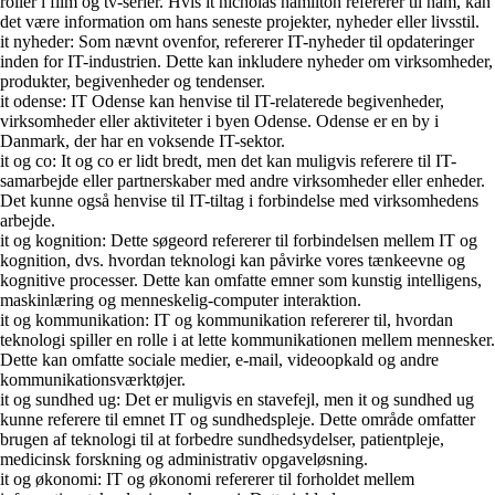
roller i film og tv-serier. Hvis it nicholas hamilton refererer til ham, kan
det være information om hans seneste projekter, nyheder eller livsstil.
it nyheder: Som nævnt ovenfor, refererer IT-nyheder til opdateringer
inden for IT-industrien. Dette kan inkludere nyheder om virksomheder,
produkter, begivenheder og tendenser.
it odense: IT Odense kan henvise til IT-relaterede begivenheder,
virksomheder eller aktiviteter i byen Odense. Odense er en by i
Danmark, der har en voksende IT-sektor.
it og co: It og co er lidt bredt, men det kan muligvis referere til IT-
samarbejde eller partnerskaber med andre virksomheder eller enheder.
Det kunne også henvise til IT-tiltag i forbindelse med virksomhedens
arbejde.
it og kognition: Dette søgeord refererer til forbindelsen mellem IT og
kognition, dvs. hvordan teknologi kan påvirke vores tænkeevne og
kognitive processer. Dette kan omfatte emner som kunstig intelligens,
maskinlæring og menneskelig-computer interaktion.
it og kommunikation: IT og kommunikation refererer til, hvordan
teknologi spiller en rolle i at lette kommunikationen mellem mennesker.
Dette kan omfatte sociale medier, e-mail, videoopkald og andre
kommunikationsværktøjer.
it og sundhed ug: Det er muligvis en stavefejl, men it og sundhed ug
kunne referere til emnet IT og sundhedspleje. Dette område omfatter
brugen af teknologi til at forbedre sundhedsydelser, patientpleje,
medicinsk forskning og administrativ opgaveløsning.
it og økonomi: IT og økonomi refererer til forholdet mellem