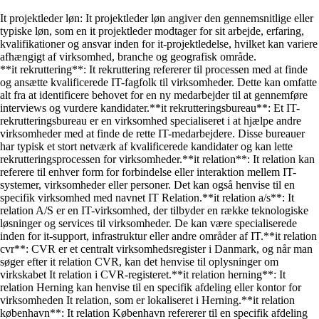
It projektleder løn: It projektleder løn angiver den gennemsnitlige eller
typiske løn, som en it projektleder modtager for sit arbejde, erfaring,
kvalifikationer og ansvar inden for it-projektledelse, hvilket kan variere
afhængigt af virksomhed, branche og geografisk område.
**it rekruttering**: It rekruttering refererer til processen med at finde
og ansætte kvalificerede IT-fagfolk til virksomheder. Dette kan omfatte
alt fra at identificere behovet for en ny medarbejder til at gennemføre
interviews og vurdere kandidater.**it rekrutteringsbureau**: Et IT-
rekrutteringsbureau er en virksomhed specialiseret i at hjælpe andre
virksomheder med at finde de rette IT-medarbejdere. Disse bureauer
har typisk et stort netværk af kvalificerede kandidater og kan lette
rekrutteringsprocessen for virksomheder.**it relation**: It relation kan
referere til enhver form for forbindelse eller interaktion mellem IT-
systemer, virksomheder eller personer. Det kan også henvise til en
specifik virksomhed med navnet IT Relation.**it relation a/s**: It
relation A/S er en IT-virksomhed, der tilbyder en række teknologiske
løsninger og services til virksomheder. De kan være specialiserede
inden for it-support, infrastruktur eller andre områder af IT.**it relation
cvr**: CVR er et centralt virksomhedsregister i Danmark, og når man
søger efter it relation CVR, kan det henvise til oplysninger om
virkskabet It relation i CVR-registeret.**it relation herning**: It
relation Herning kan henvise til en specifik afdeling eller kontor for
virksomheden It relation, som er lokaliseret i Herning.**it relation
københavn**: It relation København refererer til en specifik afdeling