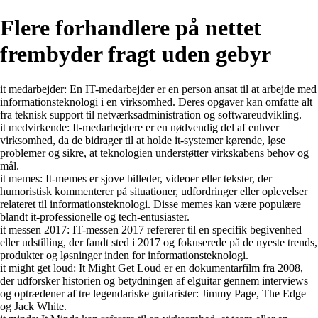
Flere forhandlere på nettet
frembyder fragt uden gebyr
it medarbejder: En IT-medarbejder er en person ansat til at arbejde med
informationsteknologi i en virksomhed. Deres opgaver kan omfatte alt
fra teknisk support til netværksadministration og softwareudvikling.
it medvirkende: It-medarbejdere er en nødvendig del af enhver
virksomhed, da de bidrager til at holde it-systemer kørende, løse
problemer og sikre, at teknologien understøtter virkskabens behov og
mål.
it memes: It-memes er sjove billeder, videoer eller tekster, der
humoristisk kommenterer på situationer, udfordringer eller oplevelser
relateret til informationsteknologi. Disse memes kan være populære
blandt it-professionelle og tech-entusiaster.
it messen 2017: IT-messen 2017 refererer til en specifik begivenhed
eller udstilling, der fandt sted i 2017 og fokuserede på de nyeste trends,
produkter og løsninger inden for informationsteknologi.
it might get loud: It Might Get Loud er en dokumentarfilm fra 2008,
der udforsker historien og betydningen af elguitar gennem interviews
og optrædener af tre legendariske guitarister: Jimmy Page, The Edge
og Jack White.