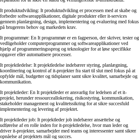
It produktudvikling: It produktudvikling er processen med at skabe og
forbedre softwareapplikationer, digitale produkter eller it-services
gennem planlægning, design, implementering og evaluering med fokus
på brugerens behov og markedets krav.
It programmør: En It programmør er en fagperson, der skriver, tester og
vedligeholder computerprogrammer og softwareapplikationer ved
hjælp af programmeringssprog og teknologier for at løse specifikke
opgaver eller automatisere processer.
It projektledelse: It projektledelse indebærer styring, planlægning,
koordinering og kontrol af it-projekter fra start til slut med fokus på at
opfylde mål, budgetter og tidsplaner samt sikre kvalitet, samarbejde og
kommunikation.
It projektleder: En It projektleder er ansvarlig for ledelsen af et it-
projekt, herunder ressourceallokering, risikostyring, kommunikation,
stakeholder management og kvalitetssikring for at sikre succesfuld
implementering og levering af projektet.
It projektleder job: It projektleder job indebærer ansættelse og
udførelse af en rolle inden for it-projektledelse, hvor man leder og
driver it-projekter, samarbejder med teams og interessenter samt sikrer
opnåelse af projektets mål og succes.