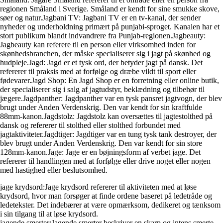
regionen Småland i Sverige. Småland er kendt for sine smukke skove,
søer og natur.Jagbani TV: Jagbani TV er en tv-kanal, der sender
nyheder og underholdning primært på punjabi-sproget. Kanalen har et
stort publikum blandt indvandrere fra Punjab-regionen.Jagbeauty:
Jagbeauty kan referere til en person eller virksomhed inden for
skønhedsbranchen, der måske specialiserer sig i jagt på skønhed og
hudpleje.Jagd: Jagd er et tysk ord, der betyder jagt på dansk. Det
refererer til praksis med at forfølge og dræbe vildt til sport eller
fødevarer.Jagd Shop: En Jagd Shop er en forretning eller online butik,
der specialiserer sig i salg af jagtudstyr, beklædning og tilbehør til
jægere.Jagdpanther: Jagdpanther var en tysk pansret jagtvogn, der blev
brugt under Anden Verdenskrig. Den var kendt for sin kraftfulde
88mm-kanon.Jagdstolz: Jagdstolz kan oversættes til jagtestolthed på
dansk og refererer til stolthed eller stolthed forbundet med
jagtaktiviteter.Jagdtiger: Jagdtiger var en tung tysk tank destroyer, der
blev brugt under Anden Verdenskrig. Den var kendt for sin store
128mm-kanon.Jage: Jage er en bøjningsform af verbet jage. Det
refererer til handlingen med at forfølge eller drive noget eller nogen
med hastighed eller beslutsomhed.
jage krydsord:Jage krydsord refererer til aktiviteten med at løse
krydsord, hvor man forsøger at finde ordene baseret på ledetråde og
ledetekster. Det indebærer at være opmærksom, dedikeret og tænksom
i sin tilgang til at løse krydsord.
jagende smerter:Jagende smerter beskriver en skarp og intens smerte,