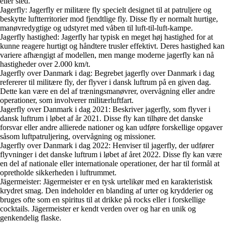
eller sted.
Jagerfly: Jagerfly er militære fly specielt designet til at patruljere og
beskytte luftterritorier mod fjendtlige fly. Disse fly er normalt hurtige,
manøvredygtige og udstyret med våben til luft-til-luft-kampe.
Jagerfly hastighed: Jagerfly har typisk en meget høj hastighed for at
kunne reagere hurtigt og håndtere trusler effektivt. Deres hastighed kan
variere afhængigt af modellen, men mange moderne jagerfly kan nå
hastigheder over 2.000 km/t.
Jagerfly over Danmark i dag: Begrebet jagerfly over Danmark i dag
refererer til militære fly, der flyver i dansk luftrum på en given dag.
Dette kan være en del af træningsmanøvrer, overvågning eller andre
operationer, som involverer militærluftfart.
Jagerfly over Danmark i dag 2021: Beskriver jagerfly, som flyver i
dansk luftrum i løbet af år 2021. Disse fly kan tilhøre det danske
forsvar eller andre allierede nationer og kan udføre forskellige opgaver
såsom luftpatruljering, overvågning og missioner.
Jagerfly over Danmark i dag 2022: Henviser til jagerfly, der udfører
flyvninger i det danske luftrum i løbet af året 2022. Disse fly kan være
en del af nationale eller internationale operationer, der har til formål at
opretholde sikkerheden i luftrummet.
Jägermeister: Jägermeister er en tysk urtelikør med en karakteristisk
krydret smag. Den indeholder en blanding af urter og krydderier og
bruges ofte som en spiritus til at drikke på rocks eller i forskellige
cocktails. Jägermeister er kendt verden over og har en unik og
genkendelig flaske.