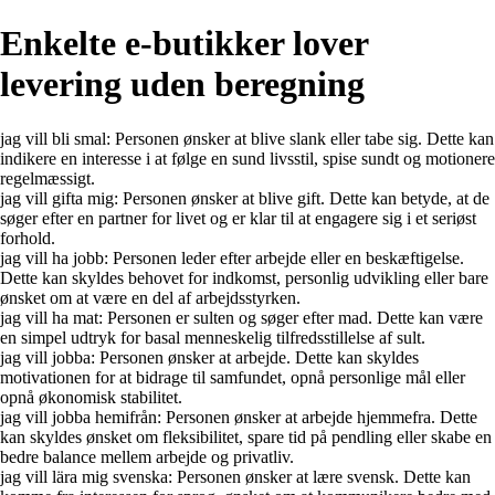
Enkelte e-butikker lover
levering uden beregning
jag vill bli smal: Personen ønsker at blive slank eller tabe sig. Dette kan
indikere en interesse i at følge en sund livsstil, spise sundt og motionere
regelmæssigt.
jag vill gifta mig: Personen ønsker at blive gift. Dette kan betyde, at de
søger efter en partner for livet og er klar til at engagere sig i et seriøst
forhold.
jag vill ha jobb: Personen leder efter arbejde eller en beskæftigelse.
Dette kan skyldes behovet for indkomst, personlig udvikling eller bare
ønsket om at være en del af arbejdsstyrken.
jag vill ha mat: Personen er sulten og søger efter mad. Dette kan være
en simpel udtryk for basal menneskelig tilfredsstillelse af sult.
jag vill jobba: Personen ønsker at arbejde. Dette kan skyldes
motivationen for at bidrage til samfundet, opnå personlige mål eller
opnå økonomisk stabilitet.
jag vill jobba hemifrån: Personen ønsker at arbejde hjemmefra. Dette
kan skyldes ønsket om fleksibilitet, spare tid på pendling eller skabe en
bedre balance mellem arbejde og privatliv.
jag vill lära mig svenska: Personen ønsker at lære svensk. Dette kan