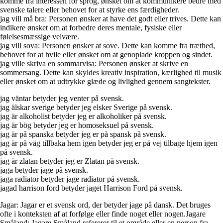
komme fra interessen for sprog, ønsket om at kommunikere bedre med
svenske talere eller behovet for at styrke ens færdigheder.
jag vill må bra: Personen ønsker at have det godt eller trives. Dette kan
indikere ønsket om at forbedre deres mentale, fysiske eller
følelsesmæssige velvære.
jag vill sova: Personen ønsker at sove. Dette kan komme fra træthed,
behovet for at hvile eller ønsket om at genoplade kroppen og sindet.
jag ville skriva en sommarvisa: Personen ønsker at skrive en
sommersang. Dette kan skyldes kreativ inspiration, kærlighed til musik
eller ønsket om at udtrykke glæde og livlighed gennem sangtekster.
jag väntar betyder jeg venter på svensk.
jag älskar sverige betyder jeg elsker Sverige på svensk.
jag är alkoholist betyder jeg er alkoholiker på svensk.
jag är bög betyder jeg er homoseksuel på svensk.
jag är på spanska betyder jeg er på spansk på svensk.
jag är på väg tillbaka hem igen betyder jeg er på vej tilbage hjem igen
på svensk.
jag är zlatan betyder jeg er Zlatan på svensk.
jaga betyder jage på svensk.
jaga radiator betyder jage radiator på svensk.
jagad harrison ford betyder jaget Harrison Ford på svensk.
Jagar: Jagar er et svensk ord, der betyder jage på dansk. Det bruges
ofte i konteksten af at forfølge eller finde noget eller nogen.Jagare
Småland: Jagare Småland refererer til et område eller en person fra