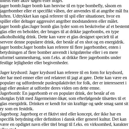
intens eller aktiv søgen efter noget.
jager bomb:Jager bomb kan henvise til en type bombefly, såsom en
jagerbomber eller et specifikt våben, der anvendes til at angribe mål fra
luften. Udtrykket kan også referere til spil eller situationer, hvor en
spiller eller deltager aggressivt angriber modstanderen eller målet.
jager bomb glas:Jager bomb glas lyder som en beskrivelse af et bestemt
glas eller en beholder, der bruges til at drikke jagerbombs, en type
alkoholholdig drink. Dette kan være et glas designet specielt til at
servere denne populære drink, der består af en shot og en energidrik.
jager bombs:Jager bombs kan referere til flere jagerbomber, enten i
betydningen af flere bomber anvendt i krigsførelse eller i en mere
uformel sammenhæng, som f.eks. at drikke flere jagerbombs under
festlige lejligheder eller begivenheder.
Jager krydsord: Jager krydsord kan referere til en form for krydsord,
der har med emner eller ord relateret til jagt at gøre. Dette kan være en
populær og udfordrende puslespilaktivitet for folk, der er interesseret i
jagt eller ønsker at udfordre deres viden om dette emne.
Jagerbomb: En jagerbomb er en populær drink, der består af en
shotglas fyldt med Jägermeister-likør, som efterfølgende tilsættes til et
glas energidrik. Drinken er kendt for sin kraftige og søde smag samt sit
ry som en festdrik.
Jagerborg: Jagerborg er et fiktivt sted eller koncept, der ikke har en
specifik betydning eller definition i dansk eller generel kultur. Det kan
være en opdigtet navn eller titel brugt til f.eks. en virksomhed, karakter