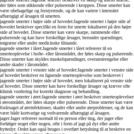
der føles som stikkende eller pulserende i kroppen. Disse smerter kan
være ubehagelige og forstyrrende, og de kan variere i intensitet
afhængigt af årsagen til smerten.
jagende smerter i højre side af hovedet:Jagende smerter i højre side af
hovedet beskriver specifikt en form for smerte lokaliseret på den højre
side af hovedet. Disse smerter kan være skarpe, rammende eller
pulserende og kan have forskellige årsager, herunder spændinger,
migræne eller andre medicinske tilstande.
jagende smerter i låret:Jagende smerter i låret refererer til en
smerteoplevelse i hofte- eller lårområdet, der føles skarp og pulserende.
Disse smerter kan skyldes muskelspændinger, overanstrengelse eller
andre skader i lårområdet.
jagende smerter i venstre side af hovedet:Jagende smerter i venstre side
af hovedet beskriver en lignende smerteoplevelse som beskrevet i
jagende smerter i højre side af hovedet, men lokaliseret på venstre side
af hovedet. Disse smerter kan have forskellige årsager og kræver ofte
klinisk vurdering for korrekt diagnose og behandling.
jagende smerter i øret:Jagende smerter i øret beskriver smerteoplevelser
i øreområdet, der føles skarpe eller pulserende. Disse smerter kan være
forårsaget af øreinfektioner, skader eller andre øreproblemer, og de kan
være både kortvarige og vedvarende afhængigt af årsagen.
jager:Jager refererer normalt til en person eller ting, der jager eller
forfølger noget eller nogen, ofte i form af jagt på dyr eller andre
byttedyr. Ordet kan også bruges i overført betydning til at beskrive en