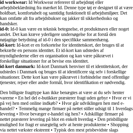
id workwear:
Id Workwear refererer til arbejdstøj eller
arbejdsbeklædning fra mærket Id. Denne type tøj er designet til at være
holdbart, komfortabelt og samtidig funktionelt til arbejdsmiljøer. Det
kan omfatte alt fra arbejdsbukser og jakker til sikkerhedssko og
handsker.
id-0:
Id-0 kan være en teknisk betegnelse, et produktnavn eller noget
andet. Det kan kræve yderligere undersøgelse for at forstå den
nøjagtige betydning af id-0 i den specifikke sammenhæng.
id-kort:
Id-kort er en forkortelse for identitetskort, der bruges til at
bekræfte en persons identitet. Et id-kort kan udstedes af
myndighederne eller en organisation og kan være påkrævet i
forskellige situationer for at bevise ens identitet.
id-kort danmark:
Id-kort Danmark henviser til et identitetskort, der
udstedes i Danmark og bruges til at identificere sig selv i forskellige
situationer. Dette kort kan være påkrævet i forbindelse med offentlige
tjenester, rejser eller andre formål, hvor identifikation er nødvendig.
Den billigste fragttype kan ikke benægtes at være at du selv henter
varerne
•
En hel del e-butikker præsterer fragt uden gebyr
•
Hvor er vi
på vej hen med online indkøb?
•
Hvor går udviklingen hen med e-
handel?
•
Temmelig mange firmaer på nettet stiller udsigt til 1 hverdags
levering
•
Hvor bevæger e-handel sig hen?
•
Adskillige firmaer på
nettet præsterer levering på blot en enkelt hverdag
•
Den prisbilligste
mulighed for fragt er unægtelig selv at hente produkterne
•
Shopping
via nettet vækster ekstremt
•
Typisk den mest prisbevidste slags