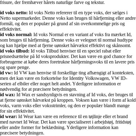
frisure, der fremhæver hårets naturlige farve og tekstur.
id voks netto:
Id voks Netto refererer til en type voks, der sælges i
Netto supermarkeder. Denne voks kan bruges til hårfjerning eller andre
formål, og den er populær på grund af sin overkommelige pris og
effektivitet.
id voks normal:
Id voks Normal er en variant af voks fra mærket Id,
som bruges til hårfjerning. Denne voks er velegnet til normal hudtype
og kan hjælpe med at fjerne uønsket hårvækst effektivt og skånsomt.
id voks tilbud:
Id voks Tilbud henviser til en speciel rabat eller
prisnedsættelse på Id voksprodukter. Det kan være en god chance for
forbrugerne at købe deres foretrukne hårfjerningsvoks til en lavere pris
og spare penge.
id vw:
Id VW kan henvise til forskellige ting afhængigt af konteksten,
men det kan være en forkortelse for Identity Volkswagen, VW ID-
serien af elbiler eller noget helt andet. Yderligere information er
nødvendig for at præcisere betydningen.
id wax:
Id Wax er sandsynligvis en stavning af Id voks, der bruges til
at fjerne uønsket hårvækst på kroppen. Voksen kan være i form af kold
voks, varm voks eller voksstrimler, og den er populær blandt mange
for sin effektivitet.
id wear:
Id Wear kan være en reference til en tøjlinje eller et brand
med navnet Id Wear. Det kan være specialiseret i arbejdstøj, fritidstøj
eller andre former for beklædning. Yderligere information kan
præcisere betydningen.