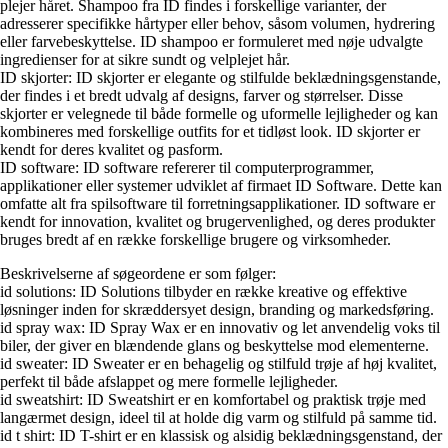
plejer håret. Shampoo fra ID findes i forskellige varianter, der
adresserer specifikke hårtyper eller behov, såsom volumen, hydrering
eller farvebeskyttelse. ID shampoo er formuleret med nøje udvalgte
ingredienser for at sikre sundt og velplejet hår.
ID skjorter: ID skjorter er elegante og stilfulde beklædningsgenstande,
der findes i et bredt udvalg af designs, farver og størrelser. Disse
skjorter er velegnede til både formelle og uformelle lejligheder og kan
kombineres med forskellige outfits for et tidløst look. ID skjorter er
kendt for deres kvalitet og pasform.
ID software: ID software refererer til computerprogrammer,
applikationer eller systemer udviklet af firmaet ID Software. Dette kan
omfatte alt fra spilsoftware til forretningsapplikationer. ID software er
kendt for innovation, kvalitet og brugervenlighed, og deres produkter
bruges bredt af en række forskellige brugere og virksomheder.
Beskrivelserne af søgeordene er som følger:
id solutions: ID Solutions tilbyder en række kreative og effektive
løsninger inden for skræddersyet design, branding og markedsføring.
id spray wax: ID Spray Wax er en innovativ og let anvendelig voks til
biler, der giver en blændende glans og beskyttelse mod elementerne.
id sweater: ID Sweater er en behagelig og stilfuld trøje af høj kvalitet,
perfekt til både afslappet og mere formelle lejligheder.
id sweatshirt: ID Sweatshirt er en komfortabel og praktisk trøje med
langærmet design, ideel til at holde dig varm og stilfuld på samme tid.
id t shirt: ID T-shirt er en klassisk og alsidig beklædningsgenstand, der