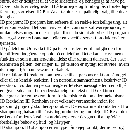
shirts, der er designet til at være slidstærke og behagelige at have på.
Disse t-shirts er velegnede til både arbejde og fritid og fås i forskellige
farver og størrelser. ID Pro Wear t-shirts er et pålideligt valg til enhver
lejlighed.
ID program: ID program kan referere til en række forskellige ting, alt
efter konteksten. Det kan henvise til et computersoftwareprogram, et
uddannelsesprogram eller en plan for en bestemt aktivitet. ID program
kan også være et brandnavn eller en specifik serie af produkter eller
tjenester.
ID på telefon: Udtrykket ID på telefon refererer til muligheden for at
identificere indgående opkald på en telefon. Dette kan ske gennem
funktioner som nummergenkendelse eller gennem tjenester, der viser
identiteten på den, der ringer. ID på telefon er nyttigt for at vide, hvem
der ringer, før man besvarer opkaldet.
ID reaktion: ID reaktion kan henvise til en persons reaktion på noget
eller til en kemisk reaktion. I en personlig sammenhæng beskriver ID
reaktion, hvordan en person reagerer følelsesmæssigt eller mentalt på
en given situation. I en videnskabelig kontekst er ID reaktion en
betegnelse for en bestemt form for kemisk reaktion eller mekanisme.
ID Rexholm: ID Rexholm er et velkendt varemærke inden for
personlig pleje og skønhedsprodukter. Deres sortiment omfatter alt fra
shampoo og balsam til hårstylingprodukter og hudpleje. ID Rexholm
er kendt for deres kvalitetsprodukter, der er designet til at opfylde
forskellige behov og hud- og hårtyper.
ID shampoo: ID shampoo er en type hårplejeprodukt, der renser og