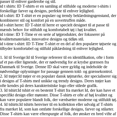
passer til enhver garderobe og stil.
id t shirts: ID T-shirts er en samling af stilfulde og moderne t-shirts i
forskellige farver og designs, perfekte til enhver lejlighed.
id t-shirt: ID T-shirt er en populær og trendy beklædningsgenstand, der
kombinerer stil og komfort på en uovertruffen måde.
id t-shirt herre: ID T-shirt til herre er specielt designet til at passe til
mænds behov for stilfuldt og komfortabelt tøj i høj kvalitet.
id t-time: ID T-Time er en serie af tøjprodukter, der fokuserer på
kvalitetsmaterialer, innovative designs og tidløs stil.
id t-time t-shirt: ID T-Time T-shirt er en del af den populære tøjserie og
tilbyder komfortabel og stilfuld påklædning til enhver lejlighed.
1. Id til Sverige:Id til Sverige refererer til en identifikation, ofte i form
af et pas eller lignende, der er nødvendig for at krydse grænsen fra
Danmark til Sverige. Denne ID skal være gyldig og indeholde de
nødvendige oplysninger for passage gennem told- og grænsekontrol.
2. Id trøjer:Id trøjer er en populær dansk tøjmærke, der specialiserer sig
i designs af T-shirts med unikke og trendy designs. Deres trøjer kan
ofte kendes på deres karakteristiske logo eller stilede grafik.
3. Id tshirt:Id tshirt er en bestemt T-shirt fra mærket Id, der kan have et
specifikt design eller mønster. Disse T-shirts er ofte af høj kvalitet og
kan være populære blandt folk, der værdsætter moderne og stilfuldt tøj.
4. Id tshirts:Id tshirts henviser til en kollektion eller udvalg af T-shirts
fra mærket Id, som kan omfatte forskellige designs, farver og stilarter.
Disse T-shirts kan være efterspurgte af folk, der ønsker en bred vifte af