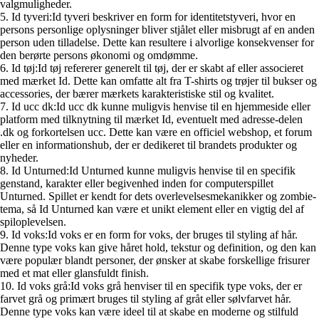
valgmuligheder.
5. Id tyveri:Id tyveri beskriver en form for identitetstyveri, hvor en
persons personlige oplysninger bliver stjålet eller misbrugt af en anden
person uden tilladelse. Dette kan resultere i alvorlige konsekvenser for
den berørte persons økonomi og omdømme.
6. Id tøj:Id tøj refererer generelt til tøj, der er skabt af eller associeret
med mærket Id. Dette kan omfatte alt fra T-shirts og trøjer til bukser og
accessories, der bærer mærkets karakteristiske stil og kvalitet.
7. Id ucc dk:Id ucc dk kunne muligvis henvise til en hjemmeside eller
platform med tilknytning til mærket Id, eventuelt med adresse-delen
.dk og forkortelsen ucc. Dette kan være en officiel webshop, et forum
eller en informationshub, der er dedikeret til brandets produkter og
nyheder.
8. Id Unturned:Id Unturned kunne muligvis henvise til en specifik
genstand, karakter eller begivenhed inden for computerspillet
Unturned. Spillet er kendt for dets overlevelsesmekanikker og zombie-
tema, så Id Unturned kan være et unikt element eller en vigtig del af
spiloplevelsen.
9. Id voks:Id voks er en form for voks, der bruges til styling af hår.
Denne type voks kan give håret hold, tekstur og definition, og den kan
være populær blandt personer, der ønsker at skabe forskellige frisurer
med et mat eller glansfuldt finish.
10. Id voks grå:Id voks grå henviser til en specifik type voks, der er
farvet grå og primært bruges til styling af gråt eller sølvfarvet hår.
Denne type voks kan være ideel til at skabe en moderne og stilfuld