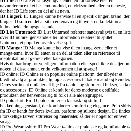
ID Life:
ID Life er sandsynligvis enten en forkortelse eller en
navnreference til et bestemt produkt, en virksomhed eller en tjeneste,
der har ID Life som en del af sit navn.
ID Lingeri:
ID Lingeri kunne henvise til en specifik lingeri brand, der
bruger ID som en del af sit mærkenavn og tilbyder en kollektion af
intime beklædningsgenstande.
ID List Unturned:
ID List Unturned refererer sandsynligvis til en liste
over ID-numre, genstande eller information relateret til spillet
Unturned, et populært overlevelsesspil.
ID Manga:
ID Manga kunne henvise til en manga-serie eller et
manga-tema, hvor ID enten er en del af titlen eller en reference til
identifikation af genren eller kategorien.
Hvis du har brug for yderligere information eller specifikke detaljer om
nogen af disse emner, er du velkommen til at spørge!
ID online: ID Online er en populær online platform, der tilbyder et
bredt udvalg af produkter, tøj og accessories til både mænd og kvinder.
Deres sortiment omfatter alt lige fra t-shirts og skjorter til bukser, jakker
og accessories. ID Online er kendt for deres moderne og stilfulde
produkter, der henvender sig til folk i alle aldersgrupper.
ID polo shirt: En ID polo shirt er en klassisk og stilfuld
beklædningsgenstand, der kombinerer komfort og elegance. Polo shirts
fra ID er kendt for deres kvalitet, pasform og stilrene design. De findes
i forskellige farver, størrelser og materialer, så der er noget for enhver
smag.
ID Pro Wear t-shirt: ID Pro Wear t-shirts er praktiske og komfortable t-