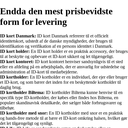
Endda den mest prisbevidste
form for levering
ID kort Danmark:
ID kort Danmark refererer til et officielt
identitetskort, udstedt af de danske myndigheder, der bruges til
identifikation og verifikation af en persons identitet i Danmark.
ID kort holder:
En ID kort holder er en praktisk accessory, der bruges
til at beskytte og opbevare et ID-kort sikkert og let tilgængeligt.
ID kort kontoret:
ID kort kontoret henviser sandsynligvis til et sted
eller en afdeling på en arbejdsplads, der er ansvarlig for udstedelse og
administration af ID-kort til medarbejderne.
ID kortholder:
En ID kortholder er en individuel, der ejer eller bruger
et ID-kort, og som bærer det inden for en beskyttende kortholder til
daglig brug.
ID kortholder Biltema:
ID kortholder Biltema kunne henvise til en
specifik type ID-kortholder, der købes eller findes hos Biltema, en
populær skandinavisk detailkæde, der sælger både forbrugsvarer og
tilbehør.
ID kortholder med snor:
En ID kortholder med snor er en praktisk
og hands-free metode til at bære et ID-kort omkring halsen, hvilket gør
det let tilgængeligt og synligt.