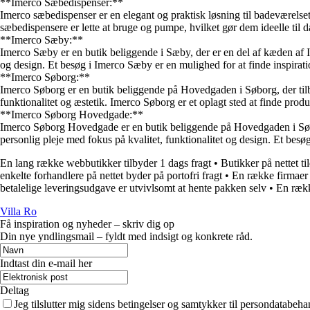
**Imerco Sæbedispenser:**
Imerco sæbedispenser er en elegant og praktisk løsning til badeværelset 
sæbedispensere er lette at bruge og pumpe, hvilket gør dem ideelle til d
**Imerco Sæby:**
Imerco Sæby er en butik beliggende i Sæby, der er en del af kæden af Im
og design. Et besøg i Imerco Sæby er en mulighed for at finde inspirati
**Imerco Søborg:**
Imerco Søborg er en butik beliggende på Hovedgaden i Søborg, der tilbyd
funktionalitet og æstetik. Imerco Søborg er et oplagt sted at finde prod
**Imerco Søborg Hovedgade:**
Imerco Søborg Hovedgade er en butik beliggende på Hovedgaden i Søborg
personlig pleje med fokus på kvalitet, funktionalitet og design. Et bes
En lang række webbutikker tilbyder 1 dags fragt
•
Butikker på nettet ti
enkelte forhandlere på nettet byder på portofri fragt
•
En række firmaer p
betalelige leveringsudgave er utvivlsomt at hente pakken selv
•
En rækk
Villa Ro
Få inspiration og nyheder – skriv dig op
Din nye yndlingsmail – fyldt med indsigt og konkrete råd.
Indtast din e-mail her
Deltag
Jeg tilslutter mig sidens betingelser og samtykker til persondatabeha