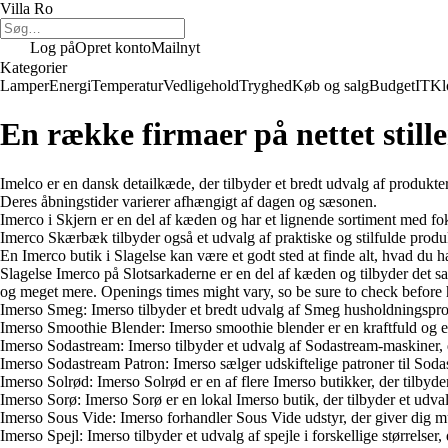
Villa Ro
Log på
Opret konto
Mailnyt
Kategorier
Lamper
Energi
Temperatur
Vedligehold
Tryghed
Køb og salg
Budget
IT
Kl
En række firmaer på nettet stille
Imelco er en dansk detailkæde, der tilbyder et bredt udvalg af produkter
Deres åbningstider varierer afhængigt af dagen og sæsonen.
Imerco i Skjern er en del af kæden og har et lignende sortiment med fok
Imerco Skærbæk tilbyder også et udvalg af praktiske og stilfulde produk
En Imerco butik i Slagelse kan være et godt sted at finde alt, hvad du ha
Slagelse Imerco på Slotsarkaderne er en del af kæden og tilbyder det sa
og meget mere. Openings times might vary, so be sure to check before h
Imerso Smeg: Imerso tilbyder et bredt udvalg af Smeg husholdningsprodu
Imerso Smoothie Blender: Imerso smoothie blender er en kraftfuld og eff
Imerso Sodastream: Imerso tilbyder et udvalg af Sodastream-maskiner, 
Imerso Sodastream Patron: Imerso sælger udskiftelige patroner til Soda
Imerso Solrød: Imerso Solrød er en af flere Imerso butikker, der tilbyde
Imerso Sorø: Imerso Sorø er en lokal Imerso butik, der tilbyder et udva
Imerso Sous Vide: Imerso forhandler Sous Vide udstyr, der giver dig m
Imerso Spejl: Imerso tilbyder et udvalg af spejle i forskellige størrelser, d