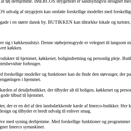
 af tøj derhjemme. IMERCOS strygebræt er sandsynligvis designet med f
OS udvalg af strygejern kan omfatte forskellige modeller med forskelli
de i en større dansk by. BUTIKKEN kan tiltrække lokale og turister, de
erer sig i køkkenudstyr. Denne støbejernsgryde er velegnet til langsom m
hvert køkken.
produkter til hjemmet, køkkenet, boligindretning og personlig pleje. Buti
tetsbevidste forbruger.
forskellige modeller og funktioner kan du finde den støvsuger, der passe
 rengøringen i hjemmet.
æden af detaljebutikker, der tilbyder alt til boligen, køkkenet og perso
 gode tilbud til hjemmet.
, der er en del af den landsdækkende kæde af Imerco-butikker. Her kan
design og tilbyder et bredt udvalg til enhver smag.
ative med syning derhjemme. Med forskellige funktioner og programmer 
egner Imerco symaskiner.