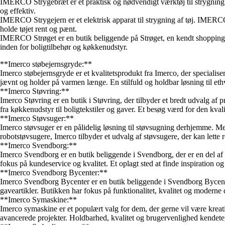
IMERCO Strygebræt er et praktisk og nødvendigt værktøj til strygning
og effektiv.
IMERCO Strygejern er et elektrisk apparat til strygning af tøj. IMERC
holde tøjet rent og pænt.
IMERCO Strøget er en butik beliggende på Strøget, en kendt shoppingga
inden for boligtilbehør og køkkenudstyr.
**Imerco støbejernsgryde:**
Imerco støbejernsgryde er et kvalitetsprodukt fra Imerco, der specialis
jævnt og holder på varmen længe. En stilfuld og holdbar løsning til et
**Imerco Støvring:**
Imerco Støvring er en butik i Støvring, der tilbyder et bredt udvalg af 
fra køkkenudstyr til boligtekstiler og gaver. Et besøg værd for den kvali
**Imerco Støvsuger:**
Imerco støvsuger er en pålidelig løsning til støvsugning derhjemme. Med 
robotstøvsugere, Imerco tilbyder et udvalg af støvsugere, der kan lette
**Imerco Svendborg:**
Imerco Svendborg er en butik beliggende i Svendborg, der er en del af k
fokus på kundeservice og kvalitet. Et oplagt sted at finde inspiration og
**Imerco Svendborg Bycenter:**
Imerco Svendborg Bycenter er en butik beliggende i Svendborg Bycenter
gaveartikler. Butikken har fokus på funktionalitet, kvalitet og moderne 
**Imerco Symaskine:**
Imerco symaskine er et populært valg for dem, der gerne vil være kre
avancerede projekter. Holdbarhed, kvalitet og brugervenlighed kendet