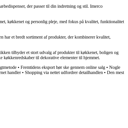
bedispenser, der passer til din indretning og stil. Imerco
et, køkkenet og personlig pleje, med fokus på kvalitet, funktionalitet
 har et bredt sortiment af produkter, der kombinerer kvalitet,
n tilbyder et stort udvalg af produkter til køkkenet, boligen og
ke køkkenredskaber til dekorative elementer til hjemmet.
ragtmetode
•
Fremtidens eksport bør ske gennem online salg
•
Nogle
rnet handler
•
Shopping via nettet udfordrer detailhandlen
•
Den mest