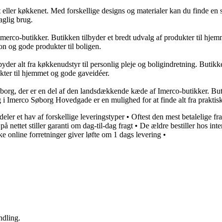
eller køkkenet. Med forskellige designs og materialer kan du finde en sæ
aglig brug.
erco-butikker. Butikken tilbyder et bredt udvalg af produkter til hjemm
on og gode produkter til boligen.
er alt fra køkkenudstyr til personlig pleje og boligindretning. Butikken
ukter til hjemmet og gode gaveidéer.
, der er en del af den landsdækkende kæde af Imerco-butikker. Butikke
øg i Imerco Søborg Hovedgade er en mulighed for at finde alt fra praktis
ldeler et hav af forskellige leveringstyper
•
Oftest den mest betalelige f
å nettet stiller garanti om dag-til-dag fragt
•
De ældre bestiller hos inte
e online forretninger giver løfte om 1 dags levering
•
ndling.