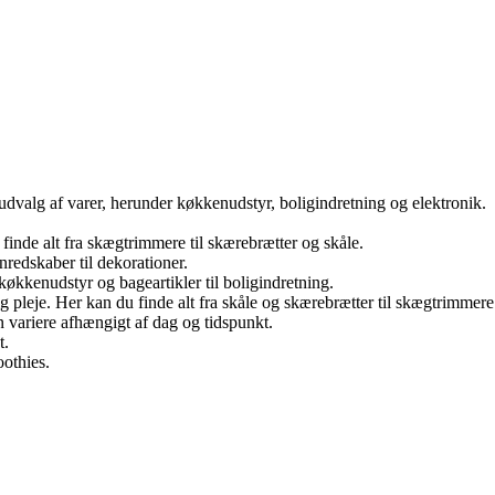
 udvalg af varer, herunder køkkenudstyr, boligindretning og elektronik.
finde alt fra skægtrimmere til skærebrætter og skåle.
redskaber til dekorationer.
 køkkenudstyr og bageartikler til boligindretning.
g pleje. Her kan du finde alt fra skåle og skærebrætter til skægtrimmere
n variere afhængigt af dag og tidspunkt.
t.
oothies.