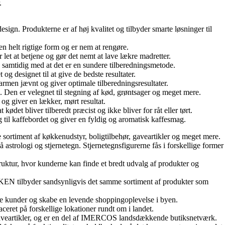
.
gn. Produkterne er af høj kvalitet og tilbyder smarte løsninger til
n helt rigtige form og er nem at rengøre.
let at betjene og gør det nemt at lave lækre madretter.
samtidig med at det er en sundere tilberedningsmetode.
og designet til at give de bedste resultater.
armen jævnt og giver optimale tilberedningsresultater.
 Den er velegnet til stegning af kød, grøntsager og meget mere.
 og giver en lækker, mørt resultat.
ødet bliver tilberedt præcist og ikke bliver for råt eller tørt.
g til kaffebordet og giver en fyldig og aromatisk kaffesmag.
e sortiment af køkkenudstyr, boligtilbehør, gaveartikler og meget mere.
astrologi og stjernetegn. Stjernetegnsfigurerne fås i forskellige former
uktur, hvor kunderne kan finde et bredt udvalg af produkter og
KKEN tilbyder sandsynligvis det samme sortiment af produkter som
ge kunder og skabe en levende shoppingoplevelse i byen.
t på forskellige lokationer rundt om i landet.
gaveartikler, og er en del af IMERCOS landsdækkende butiksnetværk.