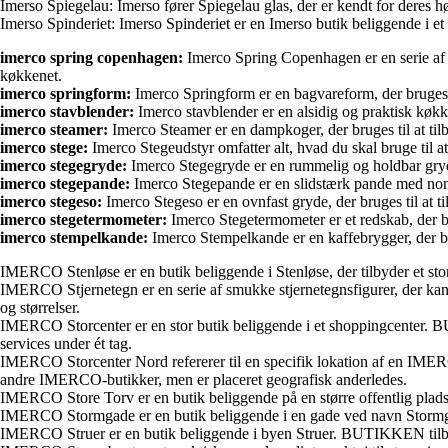
Imerso Spiegelau: Imerso fører Spiegelau glas, der er kendt for deres høj
Imerso Spinderiet: Imerso Spinderiet er en Imerso butik beliggende i et 
imerco spring copenhagen:
Imerco Spring Copenhagen er en serie af k
køkkenet.
imerco springform:
Imerco Springform er en bagvareform, der bruges ti
imerco stavblender:
Imerco stavblender er en alsidig og praktisk køkke
imerco steamer:
Imerco Steamer er en dampkoger, der bruges til at ti
imerco stege:
Imerco Stegeudstyr omfatter alt, hvad du skal bruge til at 
imerco stegegryde:
Imerco Stegegryde er en rummelig og holdbar gryde, 
imerco stegepande:
Imerco Stegepande er en slidstærk pande med non-s
imerco stegeso:
Imerco Stegeso er en ovnfast gryde, der bruges til at ti
imerco stegetermometer:
Imerco Stegetermometer er et redskab, der brug
imerco stempelkande:
Imerco Stempelkande er en kaffebrygger, der brug
IMERCO Stenløse er en butik beliggende i Stenløse, der tilbyder et stor
IMERCO Stjernetegn er en serie af smukke stjernetegnsfigurer, der kan f
og størrelser.
IMERCO Storcenter er en stor butik beliggende i et shoppingcenter. BU
services under ét tag.
IMERCO Storcenter Nord refererer til en specifik lokation af en IMERC
andre IMERCO-butikker, men er placeret geografisk anderledes.
IMERCO Store Torv er en butik beliggende på en større offentlig plad
IMERCO Stormgade er en butik beliggende i en gade ved navn Stormga
IMERCO Struer er en butik beliggende i byen Struer. BUTIKKEN tilbyd