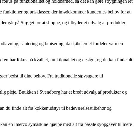
okus på funktionalitet og holdbarhed, så det kan gøre strygningen let
ge funktioner og prisklasser, der imødekommer kundernes behov for at
r går på Strøget for at shoppe, og tilbyder et udvalg af produkter
adlavning, sautering og braisering, da støbejernet fordeler varmen
kken har fokus på kvalitet, funktionalitet og design, og du kan finde alt
r bedst til dine behov. Fra traditionelle støvsugere til
nlig pleje. Butikken i Svendborg har et bredt udvalg af produkter og
 du finde alt fra køkkenudstyr til badeværelsestilbehør og
kan en Imerco symaskine hjælpe med alt fra basale syopgaver til mere