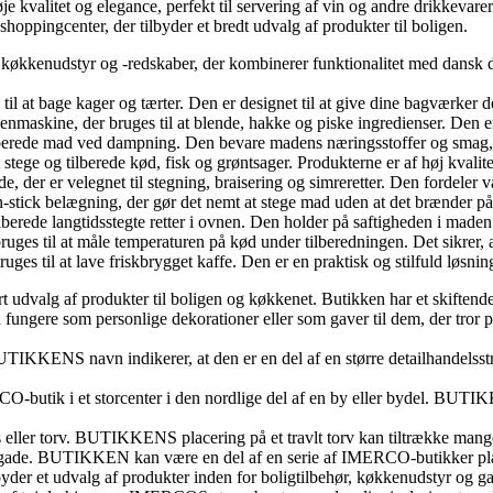
e kvalitet og elegance, perfekt til servering af vin og andre drikkevarer
shoppingcenter, der tilbyder et bredt udvalg af produkter til boligen.
økkenudstyr og -redskaber, der kombinerer funktionalitet med dansk desi
l at bage kager og tærter. Den er designet til at give dine bagværker de
nmaskine, der bruges til at blende, hakke og piske ingredienser. Den er 
lberede mad ved dampning. Den bevare madens næringsstoffer og smag, 
stege og tilberede kød, fisk og grøntsager. Produkterne er af høj kvalitet 
der er velegnet til stegning, braisering og simreretter. Den fordeler v
tick belægning, der gør det nemt at stege mad uden at det brænder på.
lberede langtidsstegte retter i ovnen. Den holder på saftigheden i maden
es til at måle temperaturen på kød under tilberedningen. Det sikrer, at k
es til at lave friskbrygget kaffe. Den er en praktisk og stilfuld løsnin
t udvalg af produkter til boligen og køkkenet. Butikken har et skiftend
ungere som personlige dekorationer eller som gaver til dem, der tror på 
TIKKENS navn indikerer, at den er en del af en større detailhandelsstr
O-butik i et storcenter i den nordlige del af en by eller bydel. BUTI
s eller torv. BUTIKKENS placering på et travlt torv kan tiltrække man
de. BUTIKKEN kan være en del af en serie af IMERCO-butikker placere
er et udvalg af produkter inden for boligtilbehør, køkkenudstyr og 