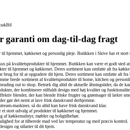
oak
Bil
r garanti om dag-til-dag fragt
 til hjemmet, køkkenet og personlig pleje. Butikken i Skive har et stort
us på kvalitetsprodukter til hjemmet. Butikken kan være et godt sted at 
ter til hjemmet og køkkenet. Deres sortiment kan omfatte alt fra køkken
r brug for til at opgradere dit hjem. Deres sortiment kan omfatte alt fra
mme brede sortiment af kvalitetsprodukter til home, kitchen og personli
eading out to shop. Betræk dig altid de aktuelle åbningstider, da de ka
kter, der kombinerer stilfuldt design med høj kvalitet og funktionalite
ektiv blender, der kan blende friske frugter og grøntsager til lækre sm
der gør det nemt at lave frisk danskvand derhjemme.
stream-maskiner, så du altid kan have frisk danskvand klar.
r et stort udvalg af produkter til køkkenet og hjemmet.
lg af køkkenudstyr, møbler og boligtilbehør.
ulighed for at tilberede mad ved lav temperatur og med præcis kontrol.
esigns og stilarter til dit hjem.