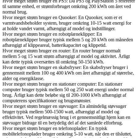
Hvor meget strøm bruger en PS5: Da PS5 og PlayStation 5 refererer
til samme enhed, er strømforbruget omkring 200 kWh om året ved
normal brug.
Hvor meget strøm bruger en Quooker: En Quooker, som er et
varmtvandsbeholder system, bruger omkring 10-15 watt energi for
at holde vandet varmt, afhængigt af model og indstillinger.
Hvor meget strøm bruger en robotplæneklipper: En
robotplæneklipper bruger typisk mellem 5 og 20 kWh om måneden
afhængigt af klippeareal, batterikapacitet og klippetid.
Hvor meget strøm bruger en router: En router bruger normalt
mellem 5 og 15 watt strøm afhængigt af model og aktivitet. Årligt
kan dette typisk oversættes til omkring 50-150 kWh.
Hvor meget strøm bruger en skabsfryser: En skabsfryser bruger i
gennemsnit mellem 100 og 400 kWh om året afhængigt af størrelse,
alder og energiklasse.
Hvor meget strøm bruger en stationær computer: En stationær
computer bruger typisk mellem 50 og 250 watt energi under normal
brug. Årligt kan dette beløbe sig til 200-1000 kWh afhængigt af
computerens specifikationer og brugsmønster.
Hvor meget strøm bruger en støvsuger: En almindelig støvsuger
bruger typisk mellem 500-1500 watt, afhængigt af model og
effektivitet. Ved regelmæssig brug i et gennemsnitligt hjem kan en
støvsuger bidrage til en betydelig del af det samlede elforbrug.
Hvor meget strøm bruger en telefonoplader: En typisk
mobiltelefonoplader bruger omkring 5-10 watt, når den er tilsluttet,