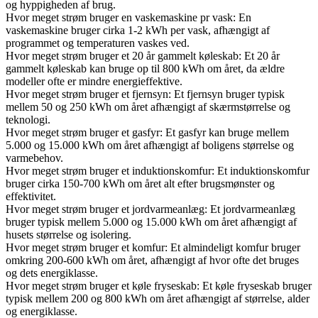
og hyppigheden af brug.
Hvor meget strøm bruger en vaskemaskine pr vask: En
vaskemaskine bruger cirka 1-2 kWh per vask, afhængigt af
programmet og temperaturen vaskes ved.
Hvor meget strøm bruger et 20 år gammelt køleskab: Et 20 år
gammelt køleskab kan bruge op til 800 kWh om året, da ældre
modeller ofte er mindre energieffektive.
Hvor meget strøm bruger et fjernsyn: Et fjernsyn bruger typisk
mellem 50 og 250 kWh om året afhængigt af skærmstørrelse og
teknologi.
Hvor meget strøm bruger et gasfyr: Et gasfyr kan bruge mellem
5.000 og 15.000 kWh om året afhængigt af boligens størrelse og
varmebehov.
Hvor meget strøm bruger et induktionskomfur: Et induktionskomfur
bruger cirka 150-700 kWh om året alt efter brugsmønster og
effektivitet.
Hvor meget strøm bruger et jordvarmeanlæg: Et jordvarmeanlæg
bruger typisk mellem 5.000 og 15.000 kWh om året afhængigt af
husets størrelse og isolering.
Hvor meget strøm bruger et komfur: Et almindeligt komfur bruger
omkring 200-600 kWh om året, afhængigt af hvor ofte det bruges
og dets energiklasse.
Hvor meget strøm bruger et køle fryseskab: Et køle fryseskab bruger
typisk mellem 200 og 800 kWh om året afhængigt af størrelse, alder
og energiklasse.