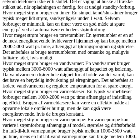
selvom telefonen ikke er tilsluttet. Det er vigtigt at huske at trække
stikket ud, når opladningen er færdig, for at undgå standby-forbrug.
Hvor meget strøm bruger en timer: En simpel tænd/sluk-timer bruger
typisk meget lidt strøm, sandsynligvis under 1 watt. Selvom
forbruget er minimalt, kan en timer være en god måde at spare
energi på ved at automatisere enheders strømforbrug.
Hvor meget strøm bruger en tørretumbler: En tørretumbler er en af
de mest energikrævende hvidevarer i hjemmet og kan bruge mellem
2000-5000 watt pr. time, afhængigt af tørringsprogram og størrelse.
Det anbefales at bruge tørretumbleren med omtanke og muligvis
lufttørre tøjet, hvis muligt.
Hvor meget strøm bruger en vandvarmer: En vandvarmer bruger
typisk mellem 3000-6000 watt afhængigt af kapacitet og isolering.
Da vandvarmeren kører hele døgnet for at holde vandet varmt, kan
det have en betydelig indvirkning på elregningen. Det anbefales at
isolere vandvarmeren og regulere temperaturen for at spare energi.
Hvor meget strøm bruger en varmeblæser: En typisk varmeblæser
forbruger mellem 1000-2000 watt pr. time afhængigt af indstilling
og effekt. Brugen af varmeblæsere kan være en effektiv måde at
opvarme lokale områder hurtigt, men de kan også være
energikrævende, hvis de bruges konstant.
Hvor meget strøm bruger en varmepumpe: En varmepumpe kan
variere i strømforbrug afhængigt af model, størrelse og driftsforhold.
En luft-til-luft varmepumpe bruger typisk mellem 1000-3500 watt
pr. time, mens en luft-til-vand varmepumpe kan bruge mellem 1000-