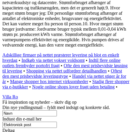
netværksudstyr og datacentre. Strømforbruget afhænger af
kapaciteten og trafikmængden, men det er generelt højt.9. Hvor
meget strøm bruger jeg: Dit personlige strømforbrug afhænger af
antallet af elektroniske enheder, brugsvaner og energieffektivitet.
Det kan variere meget fra person til person.10. Hvor meget strøm
bruger jordvarme: Jordvarme bruger typisk mellem 0,01-0,04 kWh
strøm pr. produceret kWh varme. Strømforbruget afhænger af
varmepumpens effektivitet og energikilde. Hvis pumpen drives af
vedvarende energi, kan den være meget energieffektiv.
Adskillige firmaer på nettet præsterer levering på blot en enkelt
hverdag
•
Indkøb via nettet vokser voldsomt
•
Indtil flere online
outlets frembyder portofri fragt
•
Ofte den mest prisbevidste løsning
til levering
•
Shopping via nettet udfordrer detailhandlen
•
Oftest
den mest prisbevidste leveringstype
•
Handel via nettet stiger år for
år
•
Mange shopper hos internet virksomheder
•
Stadig flere shopper
via e-butikker
•
Nogle online shops lover fragt uden betaling
•
Villa Ro
Få inspiration og nyheder – skriv dig op
Din nye yndlingsmail – fyldt med indsigt og konkrete råd.
Indtast din e-mail her
Deltag