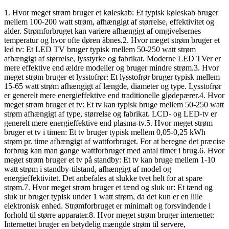
1. Hvor meget strøm bruger et køleskab: Et typisk køleskab bruger
mellem 100-200 watt strøm, afhængigt af størrelse, effektivitet og
alder. Strømforbruget kan variere afhængigt af omgivelsernes
temperatur og hvor ofte døren åbnes.2. Hvor meget strøm bruger et
led tv: Et LED TV bruger typisk mellem 50-250 watt strøm
afhængigt af størrelse, lysstyrke og fabrikat. Moderne LED TVer er
mere effektive end ældre modeller og bruger mindre strøm.3. Hvor
meget strøm bruger et lysstofrør: Et lysstofrør bruger typisk mellem
15-65 watt strøm afhængigt af længde, diameter og type. Lysstofrør
er generelt mere energieffektive end traditionelle glødepærer.4. Hvor
meget strøm bruger et tv: Et tv kan typisk bruge mellem 50-250 watt
strøm afhængigt af type, størrelse og fabrikat. LCD- og LED-tv er
generelt mere energieffektive end plasma-tv.5. Hvor meget strøm
bruger et tv i timen: Et tv bruger typisk mellem 0,05-0,25 kWh
strøm pr. time afhængigt af wattforbruget. For at beregne det præcise
forbrug kan man gange wattforbruget med antal timer i brug.6. Hvor
meget strøm bruger et tv på standby: Et tv kan bruge mellem 1-10
watt strøm i standby-tilstand, afhængigt af model og
energieffektivitet. Det anbefales at slukke tvet helt for at spare
strøm.7. Hvor meget strøm bruger et tænd og sluk ur: Et tænd og
sluk ur bruger typisk under 1 watt strøm, da det kun er en lille
elektronisk enhed. Strømforbruget er minimalt og forsvindende i
forhold til større apparater.8. Hvor meget strøm bruger internettet:
Internettet bruger en betydelig mængde strøm til servere,