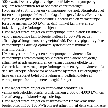
5000 watt. Det er vigtigt at vælge en effektiv varmepumpe og
regulere temperaturen for at optimere energiforbruget.
Hvor meget strøm bruger en varmepumpe i døgnet: Strømforbruget
for en varmepumpe i løbet af en dag afhænger af dens effektivitet,
størrelse og omgivelsestemperatur. Generelt kan en varmepumpe
forbruge mellem 15-50 kWh pr. dag, hvilket kan have en stor
indvirkning på elforbruget i et hjem.
Hvor meget strøm bruger en varmepumpe luft til vand: En luft-til-
vand varmepumpe kan forbruge mellem 15-50 kWh pr. dag
afhængigt af brugsmønster og vejrforhold. Det er vigtigt at regulere
varmepumpens drift og optimere systemet for at minimere
energiforbruget.
Hvor meget strøm bruger en varmepumpe om vinteren: En
varmepumpes strømforbrug om vinteren kan variere betydeligt
afhængigt af udetemperaturen og varmepumpens effektivitet.
Generelt kan en varmepumpe forbruge mere energi om vinteren, da
den skal arbejde hårdere for at opvarme hjemmet. Det er vigtigt at
have en velisoleret bolig og regelmæssig vedligeholdelse af
varmepumpen for at optimere energiforbruget.
Hvor meget strøm bruger en varmtvandsbeholder: En
varmtvandsbeholder bruger typisk mellem 2.000 og 4.000 kWh om
året afhængigt af størrelse og isolering.
Hvor meget strøm bruger en vaskemaskine: En vaskemaskine
bruger omkring 50-100 kWh om året afhængigt af dens energiklasse