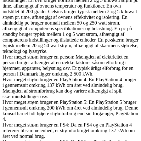
indstillinger.
En ovn bruger normalt mellem 2 og 5 kilowatt strøm pr.
time, afhængigt af ovnens temperatur og funktioner.
En ovn
indstillet til 200 grader Celsius bruger typisk mellem 2 og 5 kilowatt
strøm pr. time, afhængigt af ovnens effektivitet og isolering.
En
almindelig pc bruger normalt mellem 50 og 250 watt strøm,
afhængigt af computerens specifikationer og belastning.
En pc på
standby bruger typisk mellem 1 og 5 watt strøm, afhængigt af
computerens indstillinger og tilsluttede enheder.
En pc-skærm bruger
typisk mellem 20 og 50 watt strøm, afhængigt af skærmens størrelse,
teknologi og lysstyrke.
Hvor meget strøm bruger en person: Mængden af elektricitet en
person bruger afhænger af en række faktorer såsom elforbrug i
hjemmet, apparater, belysning osv. Et typisk årligt elforbrug for en
person i Danmark ligger omkring 2.500 kWh.
Hvor meget strøm bruger en PlayStation 4: En PlayStation 4 bruger
i gennemsnit omkring 137 kWh om året ved almindelig brug.
Mængden af strømforbrug kan dog variere afhængigt af spil,
skærmindstillinger osv.
Hvor meget strøm bruger en PlayStation 5: En PlayStation 5 bruger
i gennemsnit omkring 200 kWh om året ved almindelig brug. Denne
konsol har et lidt højere strømforbrug end sin forgænger, PlayStation
4.
Hvor meget strøm bruger en PS4: Da en PS4 og en PlayStation 4
refererer til samme enhed, er strømforbruget omkring 137 kWh om
året ved normal brug.