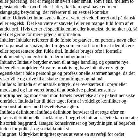
eller placering, der er meget snævert eller smalt, som f.eks. mellem to
genstande eller overflader. Udtrykket kan også have en mere
slangagtig betydning, der refererer til en sexuel kontekst.
Intho: Udtrykket intho synes ikke at være et veldefineret ord på dansk
eller engelsk. Det kan være et stavefejl eller en mangelfuld form af et
andet ord. Hvis der er et specifikt emne eller kontekst, du tænker på, så
del det gerne for mere præcis information.
Initaler: Initialer refererer til de første bogstaver i en persons navn eller
en organisations navn, der bruges som en kort form for at identificere
eller repræsentere den fulde titel. Initialer bruges ofte i formelle
dokumenter, underskrifter eller monogrammer.
Initiativ: Initiativ betyder evnen til at tage handling og opstarte nye
ideer eller projekter. At være proaktiv og have initiativ er vigtige
egenskaber i både personlige og professionelle sammenhænge, da det
viser vilje og drive til at skabe forandringer og nå mål.
Intifada: Intifada er et arabisk udtryk, der oversættes til oprør eller
modstand og har været brugt til at beskrive palestinensernes
uprørlighed og modstand mod Israels besættelse af de palæstinensiske
områder. Intifada har til tider taget form af voldelige konflikter og
demonstrationer mod besættelsesmagten.
Intifada definition: Intifada definition henviser til at søge efter en
præcis definition eller forklaring af begrebet intifada. Dette kan omfatte
historisk baggrund, årsager, konsekvenser og betydningen af begrebet
inden for politisk og social kontekst.
Intigritet: Udtrykket intigritet synes at være en stavefejl for ordet