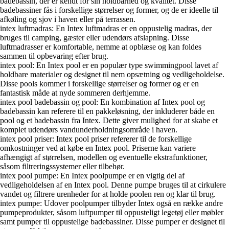
badebassin, der er kendt for sin holdbarhed og kvalitet. Disse
badebassiner fås i forskellige størrelser og former, og de er ideelle til
afkøling og sjov i haven eller på terrassen.
intex luftmadras: En Intex luftmadras er en oppustelig madras, der
bruges til camping, gæster eller udendørs afslapning. Disse
luftmadrasser er komfortable, nemme at opblæse og kan foldes
sammen til opbevaring efter brug.
intex pool: En Intex pool er en populær type swimmingpool lavet af
holdbare materialer og designet til nem opsætning og vedligeholdelse.
Disse pools kommer i forskellige størrelser og former og er en
fantastisk måde at nyde sommeren derhjemme.
intex pool badebassin og pool: En kombination af Intex pool og
badebassin kan referere til en pakkeløsning, der inkluderer både en
pool og et badebassin fra Intex. Dette giver mulighed for at skabe et
komplet udendørs vandunderholdningsområde i haven.
intex pool priser: Intex pool priser refererer til de forskellige
omkostninger ved at købe en Intex pool. Priserne kan variere
afhængigt af størrelsen, modellen og eventuelle ekstrafunktioner,
såsom filtreringssystemer eller tilbehør.
intex pool pumpe: En Intex poolpumpe er en vigtig del af
vedligeholdelsen af en Intex pool. Denne pumpe bruges til at cirkulere
vandet og filtrere urenheder for at holde poolen ren og klar til brug.
intex pumpe: Udover poolpumper tilbyder Intex også en række andre
pumpeprodukter, såsom luftpumper til oppusteligt legetøj eller møbler
samt pumper til oppustelige badebassiner. Disse pumper er designet til