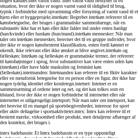
nogen kanaler.intet varmt vand: Intet varmt vand hentyder til en
situation, hvor der ikke er nogen varmt vand til rådighed til brug,
typisk i forbindelse med opvarmning eller forsyning af varmt vand til et
hjem eller et byggeprojekt.intetkøn: Begrebet intetkøn refererer til en
kønsbetegnelse, der bruges i grammatiske sammenhænge, når en
substantiv ikke har et køn eller ikke falder ind under enten hanligt
(han/kvinde) eller hunkøn (hun/mand).intetkøn mennesker: Når man
taler om intetkøn mennesker, henviser det til en gruppe individer, hvor
der ikke er nogen kønsbestemt klassifikation, enten fordi kønnet er
ukendt, ikke relevant eller ikke ønsket at blive angivet.intetkøn og
fælleskøn: Intetkøn og fælleskøn er grammatiske termer, der refererer
til kønsbøjninger i sprog, hvor substantiver kan være enten uden køn
(intetkøn) eller have både maskulint og feminint køn
(fælleskøn).intetmanden: Intetmanden kan referere til en fiktiv karakter
eller en metaforisk betegnelse for en person eller en figur, der ikke har
nogen tydelig identitet eller kendetegn.intetnet: Intetnet er en
sammensætning af ordene intet og net, og det kan tolkes som en
tilstand, hvor der ikke er nogen forbindelse til internettet eller når
internettet er utilgængeligt.intetsport: Når man taler om intetsport, kan
det henvise til en mangel på sportsbegivenheder, interesse for sport
eller aktiv deltagelse i sportsaktiviteter.intex: Intex kan referere til et
bestemt mærke, virksomhed eller produkt, men detaljerne afhænger af
den kontekst, det bruges i.
intex badebassin: Et Intex badebassin er en type oppusteligt