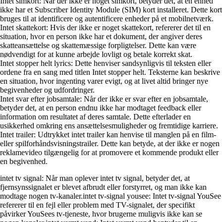
Intet simkort: Når der ikke er noget simkort, betyder det, at en enhed
ikke har et Subscriber Identity Module (SIM) kort installeret. Dette kort
bruges til at identificere og autentificere enheder på et mobilnetværk.
Intet skattekort: Hvis der ikke er noget skattekort, refererer det til en
situation, hvor en person ikke har et dokument, der angiver deres
skatteansættelse og skattemæssige forpligtelser. Dette kan være
nødvendigt for at kunne arbejde lovligt og betale korrekt skat.
Intet stopper helt lyrics: Dette henviser sandsynligvis til teksten eller
ordene fra en sang med titlen Intet stopper helt. Teksterne kan beskrive
en situation, hvor ingenting varer evigt, og at livet altid bringer nye
begivenheder og udfordringer.
Intet svar efter jobsamtale: Når der ikke er svar efter en jobsamtale,
betyder det, at en person endnu ikke har modtaget feedback eller
information om resultatet af deres samtale. Dette efterlader en
usikkerhed omkring ens ansættelsesmuligheder og fremtidige karriere.
Intet trailer: Udtrykket intet trailer kan henvise til manglen på en film-
eller spilforhåndsvisningstrailer. Dette kan betyde, at der ikke er nogen
reklamevideo tilgængelig for at promovere et kommende produkt eller
en begivenhed.
intet tv signal: Når man oplever intet tv signal, betyder det, at
fjernsynssignalet er blevet afbrudt eller forstyrret, og man ikke kan
modtage nogen tv-kanaler.intet tv-signal yousee: Intet tv-signal YouSee
refererer til en fejl eller problem med TV-signalet, der specifikt
påvirker YouSees tv-tjeneste, hvor brugerne muligvis ikke kan se