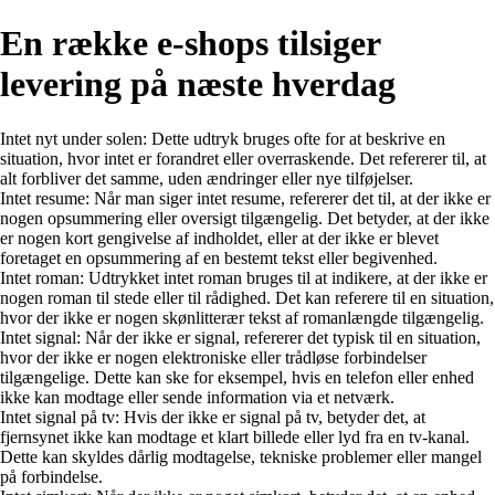
En række e-shops tilsiger
levering på næste hverdag
Intet nyt under solen: Dette udtryk bruges ofte for at beskrive en
situation, hvor intet er forandret eller overraskende. Det refererer til, at
alt forbliver det samme, uden ændringer eller nye tilføjelser.
Intet resume: Når man siger intet resume, refererer det til, at der ikke er
nogen opsummering eller oversigt tilgængelig. Det betyder, at der ikke
er nogen kort gengivelse af indholdet, eller at der ikke er blevet
foretaget en opsummering af en bestemt tekst eller begivenhed.
Intet roman: Udtrykket intet roman bruges til at indikere, at der ikke er
nogen roman til stede eller til rådighed. Det kan referere til en situation,
hvor der ikke er nogen skønlitterær tekst af romanlængde tilgængelig.
Intet signal: Når der ikke er signal, refererer det typisk til en situation,
hvor der ikke er nogen elektroniske eller trådløse forbindelser
tilgængelige. Dette kan ske for eksempel, hvis en telefon eller enhed
ikke kan modtage eller sende information via et netværk.
Intet signal på tv: Hvis der ikke er signal på tv, betyder det, at
fjernsynet ikke kan modtage et klart billede eller lyd fra en tv-kanal.
Dette kan skyldes dårlig modtagelse, tekniske problemer eller mangel
på forbindelse.