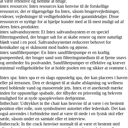
at være effektive og nemme at bruge.
intex resources: Intex resources kan henvise til de forskellige
ressourcer, der er tilgængelige fra Intex, såsom brugervejledninger,
videoer, vejledninger til vedligeholdelse eller garantidetaljer. Disse
ressourcer er nyttige for at hjælpe kunder med at få mest muligt ud af
deres Intex-produkter.
intex saltvandssystem: Et Intex saltvandssystem er en speciel
filtreringsenhed, der bruger salt for at skabe renere og mere naturligt
blødt vand i en pool. Saltvandssystemet reducerer behovet for
kemikalier og er skånsomt mod huden og øjnene.
intex sandfilterpumpe: En Intex sandfilterpumpe er en kraftig
pumpeenhed, der bruger sand som filtreringsmedium til at fjerne snavs
og urenheder fra poolvandet. Sandfilterpumper er effektive og kræver
minimal vedligeholdelse for at holde poolen ren og sikker at svømme i.
Intex spa: Intex spa er en slags oppustelig spa, der kan placeres i haven
eller på terrassen. Den er designet til at skabe afslapning og wellness
med boblende vand og masserende jets. Intex er et anerkendt mærke
inden for oppustelige spabade, der tilbyder en prisvenlig og bekvem
mulighed for at nyde spaoplevelsen derhjemme.
Inthechair: Udtrykket in the chair kan henvise til at være i en bestemt
position eller rolle, som symboliserer autoritet eller lederskab. Det kan
også anvendes i forbindelse med at være til stede i en fysisk stol eller
sæde, såsom under en samtale eller et interview.
Inthecrack: In the crack henviser normalt til at være et bestemt sted