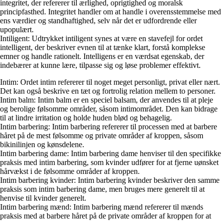
integritet, der refererer til ærlighed, oprigtighed og moralsk
principfasthed. Integritet handler om at handle i overensstemmelse med
ens værdier og standhaftighed, selv når det er udfordrende eller
upopulært.
Intiligent: Udtrykket intiligent synes at være en stavefejl for ordet
intelligent, der beskriver evnen til at tænke klart, forstå komplekse
emner og handle rationelt. Intelligens er en værdsat egenskab, der
indebærer at kunne lære, tilpasse sig og løse problemer effektivt.
Intim: Ordet intim refererer til noget meget personligt, privat eller nært.
Det kan også beskrive en tæt og fortrolig relation mellem to personer.
Intim balm: Intim balm er en speciel balsam, der anvendes til at pleje
og berolige følsomme områder, såsom intimområdet. Den kan bidrage
til at lindre irritation og holde huden blød og behagelig.
Intim barbering: Intim barbering refererer til processen med at barbere
håret på de mest følsomme og private områder af kroppen, såsom
bikinilinjen og kønsdelene.
Intim barbering dame: Intim barbering dame henviser til den specifikke
praksis med intim barbering, som kvinder udfører for at fjerne uønsket
hårvækst i de følsomme områder af kroppen.
Intim barbering kvinder: Intim barbering kvinder beskriver den samme
praksis som intim barbering dame, men bruges mere generelt til at
henvise til kvinder generelt.
Intim barbering mænd: Intim barbering mænd refererer til mænds
praksis med at barbere håret på de private områder af kroppen for at