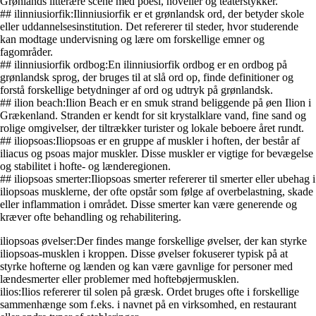
Grønlands litterære scene med poesi, noveller og teaterstykker.
## ilinniusiorfik:Ilinniusiorfik er et grønlandsk ord, der betyder skole
eller uddannelsesinstitution. Det refererer til steder, hvor studerende
kan modtage undervisning og lære om forskellige emner og
fagområder.
## ilinniusiorfik ordbog:En ilinniusiorfik ordbog er en ordbog på
grønlandsk sprog, der bruges til at slå ord op, finde definitioner og
forstå forskellige betydninger af ord og udtryk på grønlandsk.
## ilion beach:Ilion Beach er en smuk strand beliggende på øen Ilion i
Grækenland. Stranden er kendt for sit krystalklare vand, fine sand og
rolige omgivelser, der tiltrækker turister og lokale beboere året rundt.
## iliopsoas:Iliopsoas er en gruppe af muskler i hoften, der består af
iliacus og psoas major muskler. Disse muskler er vigtige for bevægelse
og stabilitet i hofte- og lænderegionen.
## iliopsoas smerter:Iliopsoas smerter refererer til smerter eller ubehag i
iliopsoas musklerne, der ofte opstår som følge af overbelastning, skade
eller inflammation i området. Disse smerter kan være generende og
kræver ofte behandling og rehabilitering.
iliopsoas øvelser:Der findes mange forskellige øvelser, der kan styrke
iliopsoas-musklen i kroppen. Disse øvelser fokuserer typisk på at
styrke hofterne og lænden og kan være gavnlige for personer med
lændesmerter eller problemer med hoftebøjermusklen.
ilios:Ilios refererer til solen på græsk. Ordet bruges ofte i forskellige
sammenhænge som f.eks. i navnet på en virksomhed, en restaurant