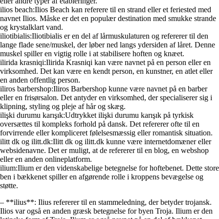
eller andre typer af etableringer.
ilios beach:Ilios Beach kan referere til en strand eller et feriested med
navnet Ilios. Måske er det en populær destination med smukke strande
og krystalklart vand.
iliotibialis:Iliotibialis er en del af lårmuskulaturen og refererer til den
lange flade sene/muskel, der løber ned langs ydersiden af låret. Denne
muskel spiller en vigtig rolle i at stabilisere hoften og knæet.
ilirida krasniqi:Ilirida Krasniqi kan være navnet på en person eller en
virksomhed. Det kan være en kendt person, en kunstner, en atlet eller
en anden offentlig person.
iliros barbershop:Iliros Barbershop kunne være navnet på en barber
eller en frisørsalon. Det antyder en virksomhed, der specialiserer sig i
klipning, styling og pleje af hår og skæg.
ilişki durumu karışık:Udtrykket ilişki durumu karışık på tyrkisk
oversættes til kompleks forhold på dansk. Det refererer ofte til en
forvirrende eller kompliceret følelsesmæssig eller romantisk situation.
ilitt dk og ilitt.dk:Ilitt dk og ilitt.dk kunne være internetdomæner eller
websidenavne. Det er muligt, at de refererer til en blog, en webshop
eller en anden onlineplatform.
ilium:Ilium er den videnskabelige betegnelse for hoftebenet. Dette store
ben i bækkenet spiller en afgørende rolle i kroppens bevægelse og
støtte.
– **ilius**: Ilius refererer til en stammeledning, der betyder trojansk.
Ilios var også en anden græsk betegnelse for byen Troja. Ilium er den