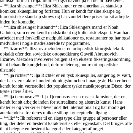
latinske form af Troja. Ilium er også navnet på en del af bækkenet.
– **iliza shlesinger**: Iliza Shlesinger er en amerikansk stand-up
komiker, skuespiller og forfatter. Hun er kendt for sine skarpe og
humoristiske stand-up shows og har vundet flere priser for sit arbejde
inden for komedie.
– **iliza shlesinger husband**: Iliza Shlesingers mand er Noah
Galuten, som er en kendt madskribent og kulinarisk ekspert. Han har
arbejdet med forskellige madpublikationer og restauranter og har også
medvirket i nogle madrelaterede tv-programmer.
– **ilizarov**: Ilizarov-metoden er en ortopædisk kirurgisk teknik
opkaldt efter den sovjetiske ortopædkirurg Gavriil Abramovich
Ilizarov. Metoden involverer brugen af en ekstern fikseringsanordning
til at behandle knoglebrud, deformiteter og andre orthopædiske
tilstande.
– **ilja richter**: Ilja Richter er en tysk skuespiller, sanger og tv-vært,
der har været aktiv i underholdningsbranchen i mange år. Han er bedst
kendt for sin værtsrolle i det populære tyske musikprogram Disco, der
kørte i flere årtier.
– **ilja tjernousov**: Ilja Tjernousov er en russisk kunstner, der er
kendt for sit arbejde inden for surrealisme og abstrakt kunst. Hans
malerier og værker er blevet udstillet internationalt og har modtaget
anerkendelse for deres unikke stil og konceptuelle tilgang.
– **ilk**: Ilk refererer til en slags type eller gruppe af personer eller
ting, der deler en bestemt karakteristisk eller egenskab. Det bruges ofte
til at betegne en bestemt kategori eller kategori af noget.