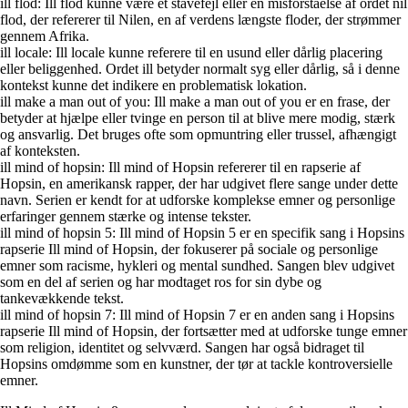
ill flod: Ill flod kunne være et stavefejl eller en misforståelse af ordet nil
flod, der refererer til Nilen, en af verdens længste floder, der strømmer
gennem Afrika.
ill locale: Ill locale kunne referere til en usund eller dårlig placering
eller beliggenhed. Ordet ill betyder normalt syg eller dårlig, så i denne
kontekst kunne det indikere en problematisk lokation.
ill make a man out of you: Ill make a man out of you er en frase, der
betyder at hjælpe eller tvinge en person til at blive mere modig, stærk
og ansvarlig. Det bruges ofte som opmuntring eller trussel, afhængigt
af konteksten.
ill mind of hopsin: Ill mind of Hopsin refererer til en rapserie af
Hopsin, en amerikansk rapper, der har udgivet flere sange under dette
navn. Serien er kendt for at udforske komplekse emner og personlige
erfaringer gennem stærke og intense tekster.
ill mind of hopsin 5: Ill mind of Hopsin 5 er en specifik sang i Hopsins
rapserie Ill mind of Hopsin, der fokuserer på sociale og personlige
emner som racisme, hykleri og mental sundhed. Sangen blev udgivet
som en del af serien og har modtaget ros for sin dybe og
tankevækkende tekst.
ill mind of hopsin 7: Ill mind of Hopsin 7 er en anden sang i Hopsins
rapserie Ill mind of Hopsin, der fortsætter med at udforske tunge emner
som religion, identitet og selvværd. Sangen har også bidraget til
Hopsins omdømme som en kunstner, der tør at tackle kontroversielle
emner.