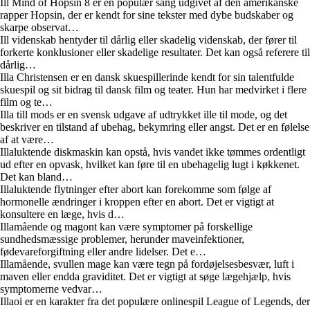
Ill Mind of Hopsin 8 er en populær sang udgivet af den amerikanske
rapper Hopsin, der er kendt for sine tekster med dybe budskaber og
skarpe observat…
Ill videnskab hentyder til dårlig eller skadelig videnskab, der fører til
forkerte konklusioner eller skadelige resultater. Det kan også referere til
dårlig…
Illa Christensen er en dansk skuespillerinde kendt for sin talentfulde
skuespil og sit bidrag til dansk film og teater. Hun har medvirket i flere
film og te…
Illa till mods er en svensk udgave af udtrykket ille til mode, og det
beskriver en tilstand af ubehag, bekymring eller angst. Det er en følelse
af at være…
Illaluktende diskmaskin kan opstå, hvis vandet ikke tømmes ordentligt
ud efter en opvask, hvilket kan føre til en ubehagelig lugt i køkkenet.
Det kan bland…
Illaluktende flytninger efter abort kan forekomme som følge af
hormonelle ændringer i kroppen efter en abort. Det er vigtigt at
konsultere en læge, hvis d…
Illamående og magont kan være symptomer på forskellige
sundhedsmæssige problemer, herunder maveinfektioner,
fødevareforgiftning eller andre lidelser. Det e…
Illamående, svullen mage kan være tegn på fordøjelsesbesvær, luft i
maven eller endda graviditet. Det er vigtigt at søge lægehjælp, hvis
symptomerne vedvar…
Illaoi er en karakter fra det populære onlinespil League of Legends, der