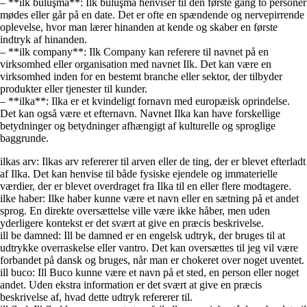
– **ilk buluşma**: Ilk buluşma henviser til den første gang to personer
mødes eller går på en date. Det er ofte en spændende og nervepirrende
oplevelse, hvor man lærer hinanden at kende og skaber en første
indtryk af hinanden.
– **ilk company**: Ilk Company kan referere til navnet på en
virksomhed eller organisation med navnet Ilk. Det kan være en
virksomhed inden for en bestemt branche eller sektor, der tilbyder
produkter eller tjenester til kunder.
– **ilka**: Ilka er et kvindeligt fornavn med europæisk oprindelse.
Det kan også være et efternavn. Navnet Ilka kan have forskellige
betydninger og betydninger afhængigt af kulturelle og sproglige
baggrunde.
ilkas arv: Ilkas arv refererer til arven eller de ting, der er blevet efterladt
af Ilka. Det kan henvise til både fysiske ejendele og immaterielle
værdier, der er blevet overdraget fra Ilka til en eller flere modtagere.
ilke haber: Ilke haber kunne være et navn eller en sætning på et andet
sprog. En direkte oversættelse ville være ikke håber, men uden
yderligere kontekst er det svært at give en præcis beskrivelse.
ill be damned: Ill be damned er en engelsk udtryk, der bruges til at
udtrykke overraskelse eller vantro. Det kan oversættes til jeg vil være
forbandet på dansk og bruges, når man er chokeret over noget uventet.
ill buco: Ill Buco kunne være et navn på et sted, en person eller noget
andet. Uden ekstra information er det svært at give en præcis
beskrivelse af, hvad dette udtryk refererer til.