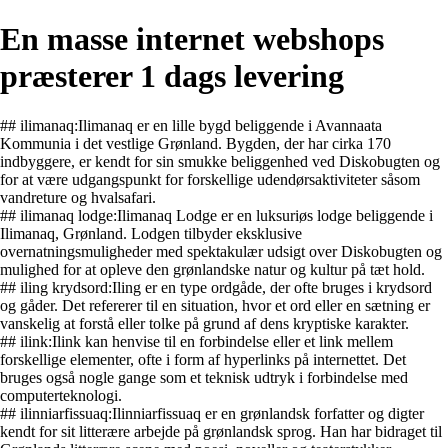
En masse internet webshops
præsterer 1 dags levering
## ilimanaq:Ilimanaq er en lille bygd beliggende i Avannaata
Kommunia i det vestlige Grønland. Bygden, der har cirka 170
indbyggere, er kendt for sin smukke beliggenhed ved Diskobugten og
for at være udgangspunkt for forskellige udendørsaktiviteter såsom
vandreture og hvalsafari.
## ilimanaq lodge:Ilimanaq Lodge er en luksuriøs lodge beliggende i
Ilimanaq, Grønland. Lodgen tilbyder eksklusive
overnatningsmuligheder med spektakulær udsigt over Diskobugten og
mulighed for at opleve den grønlandske natur og kultur på tæt hold.
## iling krydsord:Iling er en type ordgåde, der ofte bruges i krydsord
og gåder. Det refererer til en situation, hvor et ord eller en sætning er
vanskelig at forstå eller tolke på grund af dens kryptiske karakter.
## ilink:Ilink kan henvise til en forbindelse eller et link mellem
forskellige elementer, ofte i form af hyperlinks på internettet. Det
bruges også nogle gange som et teknisk udtryk i forbindelse med
computerteknologi.
## ilinniarfissuaq:Ilinniarfissuaq er en grønlandsk forfatter og digter
kendt for sit litterære arbejde på grønlandsk sprog. Han har bidraget til