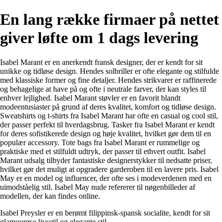
En lang række firmaer på nettet
giver løfte om 1 dags levering
Isabel Marant er en anerkendt fransk designer, der er kendt for sit
unikke og tidløse design. Hendes solbriller er ofte elegante og stilfulde
med klassiske former og fine detaljer. Hendes strikvarer er raffinerede
og behagelige at have på og ofte i neutrale farver, der kan styles til
enhver lejlighed. Isabel Marant støvler er en favorit blandt
modeentusiaster på grund af deres kvalitet, komfort og tidløse design.
Sweatshirts og t-shirts fra Isabel Marant har ofte en casual og cool stil,
der passer perfekt til hverdagsbrug. Tasker fra Isabel Marant er kendt
for deres sofistikerede design og høje kvalitet, hvilket gør dem til en
populær accessory. Tote bags fra Isabel Marant er rummelige og
praktiske med et stilfuldt udtryk, der passer til ethvert outfit. Isabel
Marant udsalg tilbyder fantastiske designerstykker til nedsatte priser,
hvilket gør det muligt at opgradere garderoben til en lavere pris. Isabel
May er en model og influencer, der ofte ses i modeverdenen med en
uimodståelig stil. Isabel May nude refererer til nøgenbilleder af
modellen, der kan findes online.
Isabel Preysler er en berømt filippinsk-spansk socialite, kendt for sit
glamourøse livsstil og elegante stil.