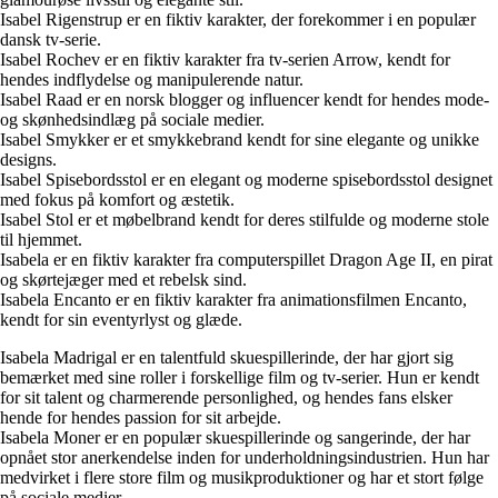
Isabel Rigenstrup er en fiktiv karakter, der forekommer i en populær
dansk tv-serie.
Isabel Rochev er en fiktiv karakter fra tv-serien Arrow, kendt for
hendes indflydelse og manipulerende natur.
Isabel Raad er en norsk blogger og influencer kendt for hendes mode-
og skønhedsindlæg på sociale medier.
Isabel Smykker er et smykkebrand kendt for sine elegante og unikke
designs.
Isabel Spisebordsstol er en elegant og moderne spisebordsstol designet
med fokus på komfort og æstetik.
Isabel Stol er et møbelbrand kendt for deres stilfulde og moderne stole
til hjemmet.
Isabela er en fiktiv karakter fra computerspillet Dragon Age II, en pirat
og skørtejæger med et rebelsk sind.
Isabela Encanto er en fiktiv karakter fra animationsfilmen Encanto,
kendt for sin eventyrlyst og glæde.
Isabela Madrigal er en talentfuld skuespillerinde, der har gjort sig
bemærket med sine roller i forskellige film og tv-serier. Hun er kendt
for sit talent og charmerende personlighed, og hendes fans elsker
hende for hendes passion for sit arbejde.
Isabela Moner er en populær skuespillerinde og sangerinde, der har
opnået stor anerkendelse inden for underholdningsindustrien. Hun har
medvirket i flere store film og musikproduktioner og har et stort følge
på sociale medier.