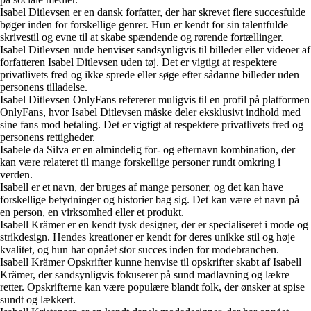
Isabel Ditlevsen er en dansk forfatter, der har skrevet flere succesfulde
bøger inden for forskellige genrer. Hun er kendt for sin talentfulde
skrivestil og evne til at skabe spændende og rørende fortællinger.
Isabel Ditlevsen nude henviser sandsynligvis til billeder eller videoer af
forfatteren Isabel Ditlevsen uden tøj. Det er vigtigt at respektere
privatlivets fred og ikke sprede eller søge efter sådanne billeder uden
personens tilladelse.
Isabel Ditlevsen OnlyFans refererer muligvis til en profil på platformen
OnlyFans, hvor Isabel Ditlevsen måske deler eksklusivt indhold med
sine fans mod betaling. Det er vigtigt at respektere privatlivets fred og
personens rettigheder.
Isabele da Silva er en almindelig for- og efternavn kombination, der
kan være relateret til mange forskellige personer rundt omkring i
verden.
Isabell er et navn, der bruges af mange personer, og det kan have
forskellige betydninger og historier bag sig. Det kan være et navn på
en person, en virksomhed eller et produkt.
Isabell Krämer er en kendt tysk designer, der er specialiseret i mode og
strikdesign. Hendes kreationer er kendt for deres unikke stil og høje
kvalitet, og hun har opnået stor succes inden for modebranchen.
Isabell Krämer Opskrifter kunne henvise til opskrifter skabt af Isabell
Krämer, der sandsynligvis fokuserer på sund madlavning og lækre
retter. Opskrifterne kan være populære blandt folk, der ønsker at spise
sundt og lækkert.