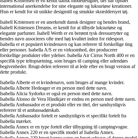
Isabell Kristensen er en kendt dansk modedesigner, der har opnået
international anerkendelse for sine elegante og luksuriøse kreationer.
Hun er kendt for sit unikke designstil og smukke skræddersyet tøj.
Isabell Kristensen er en anerkendt dansk designer og hendes brand,
Isabell Kristensen Dreams, er kendt for at tilbyde luksuriøse og
elegante parfumer. Isabell Werth er en berømt tysk dressurrytter og
hendes navn associeres ofte med høj kvalitet inden for ridesport.
Isabella er et populært kvindenavn og kan referere til forskellige ting
eller personer. Isabella A/S er en virksomhed, der producerer
forskellige produkter eller ydelser. Isabella Air Cirrus North 400 er en
specifik type teltopsætning, som bruges til camping eller udendørs
begivenheder. Brugt-delen refererer til at lede efter en brugt version af
dette produkt.
Isabella Alberte er et kvindenavn, som bruges af mange kvinder.
Isabella Alberte Hedeager er en person med dette navn.
Isabella Alicia Sydorko er også en person med dette navn.
Isabella Alonso de Vera Hindkjær er endnu en person med dette navn.
Isabella Ambassador er et produkt eller en titel, der sandsynligvis
refererer til et ambassadørskab.
Isabella Ambassador fortelt er sandsynligvis et specifikt fortelt fra
Isabella mærket.
Isabella Annex er en type fortelt eller tilbygning til campingvogne.
Isabella Annex 220 er en specifik model af Isabella Annex.
Isabella Annex 220 brugt kunne være en brugt udgave af denne model.