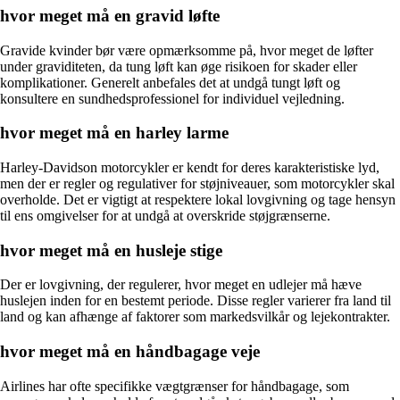
hvor meget må en gravid løfte
Gravide kvinder bør være opmærksomme på, hvor meget de løfter
under graviditeten, da tung løft kan øge risikoen for skader eller
komplikationer. Generelt anbefales det at undgå tungt løft og
konsultere en sundhedsprofessionel for individuel vejledning.
hvor meget må en harley larme
Harley-Davidson motorcykler er kendt for deres karakteristiske lyd,
men der er regler og regulativer for støjniveauer, som motorcykler skal
overholde. Det er vigtigt at respektere lokal lovgivning og tage hensyn
til ens omgivelser for at undgå at overskride støjgrænserne.
hvor meget må en husleje stige
Der er lovgivning, der regulerer, hvor meget en udlejer må hæve
huslejen inden for en bestemt periode. Disse regler varierer fra land til
land og kan afhænge af faktorer som markedsvilkår og lejekontrakter.
hvor meget må en håndbagage veje
Airlines har ofte specifikke vægtgrænser for håndbagage, som