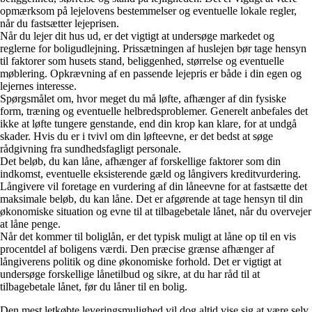
opmærksom på lejelovens bestemmelser og eventuelle lokale regler,
når du fastsætter lejeprisen.
Når du lejer dit hus ud, er det vigtigt at undersøge markedet og
reglerne for boligudlejning. Prissætningen af huslejen bør tage hensyn
til faktorer som husets stand, beliggenhed, størrelse og eventuelle
møblering. Opkrævning af en passende lejepris er både i din egen og
lejernes interesse.
Spørgsmålet om, hvor meget du må løfte, afhænger af din fysiske
form, træning og eventuelle helbredsproblemer. Generelt anbefales det
ikke at løfte tungere genstande, end din krop kan klare, for at undgå
skader. Hvis du er i tvivl om din løfteevne, er det bedst at søge
rådgivning fra sundhedsfagligt personale.
Det beløb, du kan låne, afhænger af forskellige faktorer som din
indkomst, eventuelle eksisterende gæld og långivers kreditvurdering.
Långivere vil foretage en vurdering af din låneevne for at fastsætte det
maksimale beløb, du kan låne. Det er afgørende at tage hensyn til din
økonomiske situation og evne til at tilbagebetale lånet, når du overvejer
at låne penge.
Når det kommer til boliglån, er det typisk muligt at låne op til en vis
procentdel af boligens værdi. Den præcise grænse afhænger af
långiverens politik og dine økonomiske forhold. Det er vigtigt at
undersøge forskellige lånetilbud og sikre, at du har råd til at
tilbagebetale lånet, før du låner til en bolig.
Den mest letkøbte leveringsmulighed vil dog altid vise sig at være selv