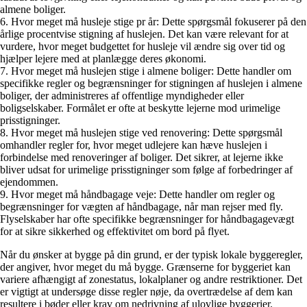
almene boliger.
6. Hvor meget må husleje stige pr år: Dette spørgsmål fokuserer på den
årlige procentvise stigning af huslejen. Det kan være relevant for at
vurdere, hvor meget budgettet for husleje vil ændre sig over tid og
hjælper lejere med at planlægge deres økonomi.
7. Hvor meget må huslejen stige i almene boliger: Dette handler om
specifikke regler og begrænsninger for stigningen af huslejen i almene
boliger, der administreres af offentlige myndigheder eller
boligselskaber. Formålet er ofte at beskytte lejerne mod urimelige
prisstigninger.
8. Hvor meget må huslejen stige ved renovering: Dette spørgsmål
omhandler regler for, hvor meget udlejere kan hæve huslejen i
forbindelse med renoveringer af boliger. Det sikrer, at lejerne ikke
bliver udsat for urimelige prisstigninger som følge af forbedringer af
ejendommen.
9. Hvor meget må håndbagage veje: Dette handler om regler og
begrænsninger for vægten af håndbagage, når man rejser med fly.
Flyselskaber har ofte specifikke begrænsninger for håndbagagevægt
for at sikre sikkerhed og effektivitet om bord på flyet.
Når du ønsker at bygge på din grund, er der typisk lokale byggeregler,
der angiver, hvor meget du må bygge. Grænserne for byggeriet kan
variere afhængigt af zonestatus, lokalplaner og andre restriktioner. Det
er vigtigt at undersøge disse regler nøje, da overtrædelse af dem kan
resultere i bøder eller krav om nedrivning af ulovlige byggerier.