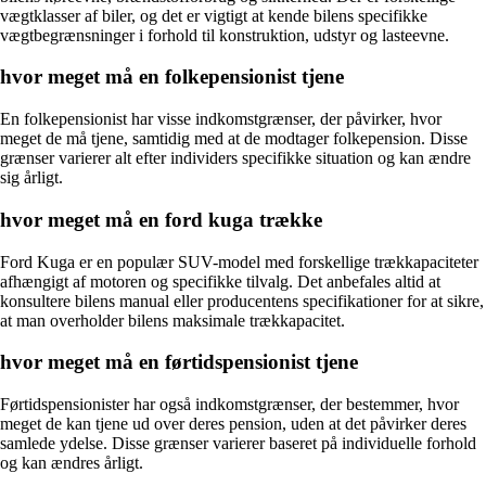
vægtklasser af biler, og det er vigtigt at kende bilens specifikke
vægtbegrænsninger i forhold til konstruktion, udstyr og lasteevne.
hvor meget må en folkepensionist tjene
En folkepensionist har visse indkomstgrænser, der påvirker, hvor
meget de må tjene, samtidig med at de modtager folkepension. Disse
grænser varierer alt efter individers specifikke situation og kan ændre
sig årligt.
hvor meget må en ford kuga trække
Ford Kuga er en populær SUV-model med forskellige trækkapaciteter
afhængigt af motoren og specifikke tilvalg. Det anbefales altid at
konsultere bilens manual eller producentens specifikationer for at sikre,
at man overholder bilens maksimale trækkapacitet.
hvor meget må en førtidspensionist tjene
Førtidspensionister har også indkomstgrænser, der bestemmer, hvor
meget de kan tjene ud over deres pension, uden at det påvirker deres
samlede ydelse. Disse grænser varierer baseret på individuelle forhold
og kan ændres årligt.