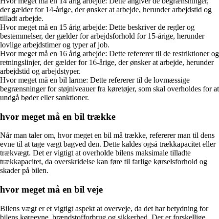
Hvor meget må en 14 årig arbejde: Dette angiver de begrænsninger,
der gælder for 14-årige, der ønsker at arbejde, herunder arbejdstid og
tilladt arbejde.
Hvor meget må en 15 årig arbejde: Dette beskriver de regler og
bestemmelser, der gælder for arbejdsforhold for 15-årige, herunder
lovlige arbejdstimer og typer af job.
Hvor meget må en 16 årig arbejde: Dette refererer til de restriktioner og
retningslinjer, der gælder for 16-årige, der ønsker at arbejde, herunder
arbejdstid og arbejdstyper.
Hvor meget må en bil larme: Dette refererer til de lovmæssige
begrænsninger for støjniveauer fra køretøjer, som skal overholdes for at
undgå bøder eller sanktioner.
hvor meget må en bil trække
Når man taler om, hvor meget en bil må trække, refererer man til dens
evne til at tage vægt bagved den. Dette kaldes også trækkapacitet eller
trækvægt. Det er vigtigt at overholde bilens maksimale tilladte
trækkapacitet, da overskridelse kan føre til farlige kørselsforhold og
skader på bilen.
hvor meget må en bil veje
Bilens vægt er et vigtigt aspekt at overveje, da det har betydning for
bilens køreevne, brændstofforbrug og sikkerhed. Der er forskellige