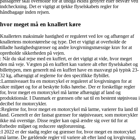
passagerer skal overholde for at undgå ekstra gebyrer eller besvær ved
indcheckning. Det er vigtigt at tjekke flyselskabets regler for
håndbagage inden rejsen.
hvor meget må en knallert køre
Knallerters maksimale hastighed er reguleret ved lov og afhænger af
knallertens motorstørrelse og type. Det er vigtigt at overholde de
tilladte hastighedsgrænser og andre lovgivningsmæssige krav for at
opretholde sikkerheden på vejen.
: Når du skal rejse med en kuffert, er det vigtigt at vide, hvor meget
den må veje. Vægten på en kuffert kan variere alt efter flyselskabet og
billettypen, men generelt må en kuffert have en maxvægt på typisk 23-
32 kg, afhængigt af reglerne for den specifikke flybillet.
:Larmniveauet fra en motorcykel er reguleret af lovgivningen for at
sikre miljøet og for at beskytte folks hørelse. Der er forskellige regler
for, hvor meget en motorcykel må larme afhængigt af land og
produktionsår. I Danmark er grænsen ofte sat til en bestemt støjniveau i
decibel for motorcykler.
:Reglerne for, hvor meget en motorcykel må larme, varierer fra land til
land. Generelt er der fastsat grænser for støjniveauer, som motorcykler
ikke må overstige. Disse regler kan også ændre sig over tid for at
forbedre miljøet og reducere støjforurening.
:I 2022 er der stadig regler og grænser for, hvor meget en motorcykel
må larme. De gældende regler vil variere alt efter land og lovgivning,