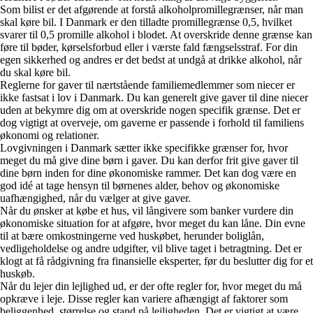
Som bilist er det afgørende at forstå alkoholpromillegrænser, når man
skal køre bil. I Danmark er den tilladte promillegrænse 0,5, hvilket
svarer til 0,5 promille alkohol i blodet. At overskride denne grænse kan
føre til bøder, kørselsforbud eller i værste fald fængselsstraf. For din
egen sikkerhed og andres er det bedst at undgå at drikke alkohol, når
du skal køre bil.
Reglerne for gaver til nærtstående familiemedlemmer som niecer er
ikke fastsat i lov i Danmark. Du kan generelt give gaver til dine niecer
uden at bekymre dig om at overskride nogen specifik grænse. Det er
dog vigtigt at overveje, om gaverne er passende i forhold til familiens
økonomi og relationer.
Lovgivningen i Danmark sætter ikke specifikke grænser for, hvor
meget du må give dine børn i gaver. Du kan derfor frit give gaver til
dine børn inden for dine økonomiske rammer. Det kan dog være en
god idé at tage hensyn til børnenes alder, behov og økonomiske
uafhængighed, når du vælger at give gaver.
Når du ønsker at købe et hus, vil långivere som banker vurdere din
økonomiske situation for at afgøre, hvor meget du kan låne. Din evne
til at bære omkostningerne ved huskøbet, herunder boliglån,
vedligeholdelse og andre udgifter, vil blive taget i betragtning. Det er
klogt at få rådgivning fra finansielle eksperter, før du beslutter dig for et
huskøb.
Når du lejer din lejlighed ud, er der ofte regler for, hvor meget du må
opkræve i leje. Disse regler kan variere afhængigt af faktorer som
beliggenhed, størrelse og stand på lejligheden. Det er vigtigt at være