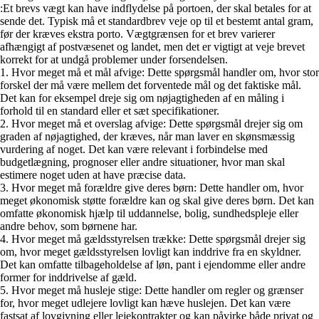
:Et brevs vægt kan have indflydelse på portoen, der skal betales for at
sende det. Typisk må et standardbrev veje op til et bestemt antal gram,
før der kræves ekstra porto. Vægtgrænsen for et brev varierer
afhængigt af postvæsenet og landet, men det er vigtigt at veje brevet
korrekt for at undgå problemer under forsendelsen.
1. Hvor meget må et mål afvige: Dette spørgsmål handler om, hvor stor
forskel der må være mellem det forventede mål og det faktiske mål.
Det kan for eksempel dreje sig om nøjagtigheden af en måling i
forhold til en standard eller et sæt specifikationer.
2. Hvor meget må et overslag afvige: Dette spørgsmål drejer sig om
graden af nøjagtighed, der kræves, når man laver en skønsmæssig
vurdering af noget. Det kan være relevant i forbindelse med
budgetlægning, prognoser eller andre situationer, hvor man skal
estimere noget uden at have præcise data.
3. Hvor meget må forældre give deres børn: Dette handler om, hvor
meget økonomisk støtte forældre kan og skal give deres børn. Det kan
omfatte økonomisk hjælp til uddannelse, bolig, sundhedspleje eller
andre behov, som børnene har.
4. Hvor meget må gældsstyrelsen trække: Dette spørgsmål drejer sig
om, hvor meget gældsstyrelsen lovligt kan inddrive fra en skyldner.
Det kan omfatte tilbageholdelse af løn, pant i ejendomme eller andre
former for inddrivelse af gæld.
5. Hvor meget må husleje stige: Dette handler om regler og grænser
for, hvor meget udlejere lovligt kan hæve huslejen. Det kan være
fastsat af lovgivning eller lejekontrakter og kan påvirke både privat og