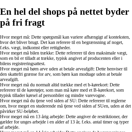
En hel del shops på nettet byder
på fri fragt
Hvor meget må: Dette spørgsmål kan variere afhængigt af konteksten,
hvor det bliver brugt. Det kan referere til en begrænsning af noget,
f.eks. vægt, indkomst eller rettigheder.
Hvor meget må bilen trække: Dette refererer til den maksimale vægt,
som en bil er tilladt at trække, typisk angivet af producenten eller i
bilens registreringsattest.
Hvor meget må børn arve uden at betale arveafgift: Dette henviser til
den skattefri grænse for arv, som børn kan modtage uden at betale
arveafgift.
Hvor meget må du normalt altid trække med et b-kørekort: Dette
refererer til de køretøjer, som man må køre med et B-kørekort, som
typisk tillader kørsel af personbiler og mindre varevogne.
Hvor meget må du tjene ved siden af SU: Dette refererer til reglerne
om, hvor meget en studerende må tjene ved siden af SUen, uden at det
påvirker SU-beløbet.
Hvor meget må en 13 årig arbejde: Dette angiver de restriktioner, der
gælder for unges arbejde i en alder af 13 år, f.eks. antal timer og typer
af arbejde.