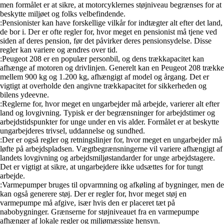
men formålet er at sikre, at motorcyklernes støjniveau begrænses for at
beskytte miljøet og folks velbefindende.
:Pensionister kan have forskellige vilkår for indtægter alt efter det land,
de bor i. Der er ofte regler for, hvor meget en pensionist må tjene ved
siden af deres pension, før det påvirker deres pensionsydelse. Disse
regler kan variere og ændres over tid.
:Peugeot 208 er en populær personbil, og dens trækkapacitet kan
afhænge af motoren og drivlinjen. Generelt kan en Peugeot 208 trække
mellem 900 kg og 1.200 kg, afhængigt af model og årgang. Det er
vigtigt at overholde den angivne trækkapacitet for sikkerheden og
bilens ydeevne.
:Reglerne for, hvor meget en ungarbejder må arbejde, varierer alt efter
land og lovgivning. Typisk er der begrænsninger for arbejdstimer og
arbejdstidspunkter for unge under en vis alder. Formålet er at beskytte
ungarbejderes trivsel, uddannelse og sundhed.
:Der er også regler og retningslinjer for, hvor meget en ungarbejder må
løfte på arbejdspladsen. Vægtbegrænsningerne vil variere afhængigt af
landets lovgivning og arbejdsmiljøstandarder for unge arbejdstagere.
Det er vigtigt at sikre, at ungarbejdere ikke udsættes for for tungt
arbejde.
:Varmepumper bruges til opvarmning og afkøling af bygninger, men de
kan også generere støj. Der er regler for, hvor meget støj en
varmepumpe må afgive, især hvis den er placeret tæt på
nabobygninger. Grænserne for støjniveauet fra en varmepumpe
afhænger af lokale regler og miljømæssige hensyn.