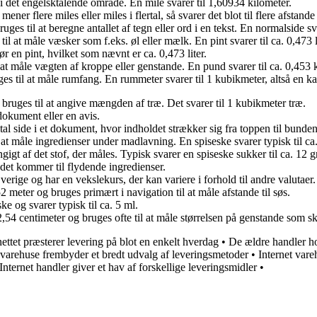
 det engelsktalende område. En mile svarer til 1,60934 kilometer.
er flere miles eller miles i flertal, så svarer det blot til flere afstande 
es til at beregne antallet af tegn eller ord i en tekst. En normalside s
 at måle væsker som f.eks. øl eller mælk. En pint svarer til ca. 0,473 li
ør en pint, hvilket som nævnt er ca. 0,473 liter.
at måle vægten af kroppe eller genstande. En pund svarer til ca. 0,453 
til at måle rumfang. En rummeter svarer til 1 kubikmeter, altså en kas
ruges til at angive mængden af træ. Det svarer til 1 kubikmeter træ.
 dokument eller en avis.
tal side i et dokument, hvor indholdet strækker sig fra toppen til bunden
at måle ingredienser under madlavning. En spiseske svarer typisk til ca
igt af det stof, der måles. Typisk svarer en spiseske sukker til ca. 12 
 det kommer til flydende ingredienser.
ige og har en vekslekurs, der kan variere i forhold til andre valutaer.
meter og bruges primært i navigation til at måle afstande til søs.
 og svarer typisk til ca. 5 ml.
54 centimeter og bruges ofte til at måle størrelsen på genstande som s
nettet præsterer levering på blot en enkelt hverdag
•
De ældre handler ho
 varehuse frembyder et bredt udvalg af leveringsmetoder
•
Internet var
Internet handler giver et hav af forskellige leveringsmidler
•