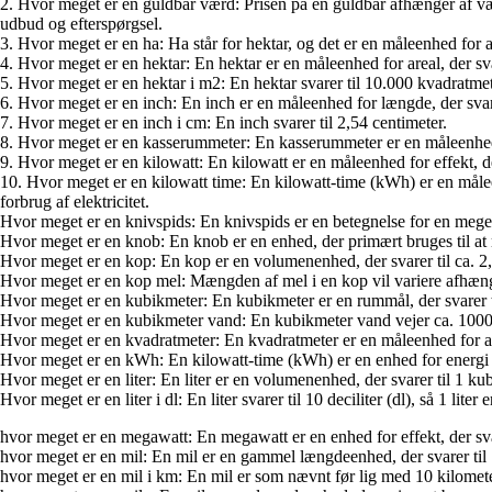
2. Hvor meget er en guldbar værd: Prisen på en guldbar afhænger af væg
udbud og efterspørgsel.
3. Hvor meget er en ha: Ha står for hektar, og det er en måleenhed for a
4. Hvor meget er en hektar: En hektar er en måleenhed for areal, der sva
5. Hvor meget er en hektar i m2: En hektar svarer til 10.000 kvadratmet
6. Hvor meget er en inch: En inch er en måleenhed for længde, der svarer
7. Hvor meget er en inch i cm: En inch svarer til 2,54 centimeter.
8. Hvor meget er en kasserummeter: En kasserummeter er en måleenhed fo
9. Hvor meget er en kilowatt: En kilowatt er en måleenhed for effekt, der
10. Hvor meget er en kilowatt time: En kilowatt-time (kWh) er en måleenh
forbrug af elektricitet.
Hvor meget er en knivspids: En knivspids er en betegnelse for en meget li
Hvor meget er en knob: En knob er en enhed, der primært bruges til at må
Hvor meget er en kop: En kop er en volumenenhed, der svarer til ca. 2
Hvor meget er en kop mel: Mængden af mel i en kop vil variere afhæng
Hvor meget er en kubikmeter: En kubikmeter er en rummål, der svarer ti
Hvor meget er en kubikmeter vand: En kubikmeter vand vejer ca. 1000 kil
Hvor meget er en kvadratmeter: En kvadratmeter er en måleenhed for area
Hvor meget er en kWh: En kilowatt-time (kWh) er en enhed for energi o
Hvor meget er en liter: En liter er en volumenenhed, der svarer til 1 ku
Hvor meget er en liter i dl: En liter svarer til 10 deciliter (dl), så 1 lite
hvor meget er en megawatt: En megawatt er en enhed for effekt, der svare
hvor meget er en mil: En mil er en gammel længdeenhed, der svarer til 
hvor meget er en mil i km: En mil er som nævnt før lig med 10 kilomete