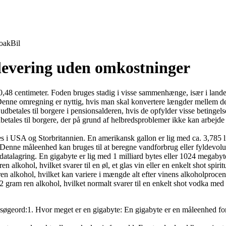
oak
Bil
 levering uden omkostninger
0,48 centimeter. Foden bruges stadig i visse sammenhænge, især i land
 Denne omregning er nyttig, hvis man skal konvertere længder mellem de
betales til borgere i pensionsalderen, hvis de opfylder visse betingelse
betales til borgere, der på grund af helbredsproblemer ikke kan arbejde 
i USA og Storbritannien. En amerikansk gallon er lig med ca. 3,785 liter
r. Denne måleenhed kan bruges til at beregne vandforbrug eller fyldevol
datalagring. En gigabyte er lig med 1 milliard bytes eller 1024 megabyt
 alkohol, hvilket svarer til en øl, et glas vin eller en enkelt shot spiri
n alkohol, hvilket kan variere i mængde alt efter vinens alkoholprocent 
gram ren alkohol, hvilket normalt svarer til en enkelt shot vodka med
te søgeord:1. Hvor meget er en gigabyte: En gigabyte er en måleenhed for