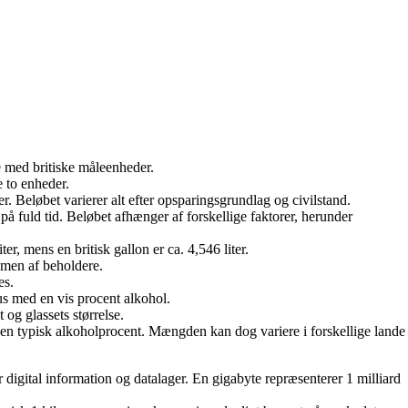
e med britiske måleenheder.
 to enheder.
r. Beløbet varierer alt efter opsparingsgrundlag og civilstand.
på fuld tid. Beløbet afhænger af forskellige faktorer, herunder
, mens en britisk gallon er ca. 4,546 liter.
umen af beholdere.
es.
tus med en vis procent alkohol.
og glassets størrelse.
 en typisk alkoholprocent. Mængden kan dog variere i forskellige lande
 digital information og datalager. En gigabyte repræsenterer 1 milliard