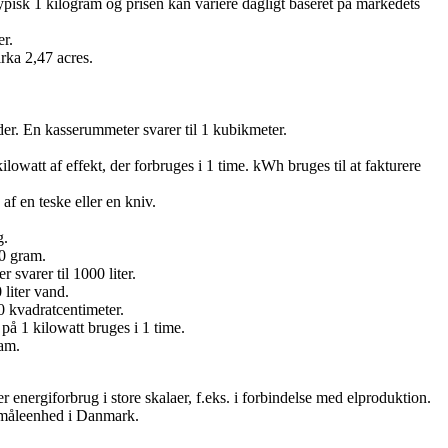
pisk 1 kilogram og prisen kan variere dagligt baseret på markedets
er.
irka 2,47 acres.
der. En kasserummeter svarer til 1 kubikmeter.
lowatt af effekt, der forbruges i 1 time. kWh bruges til at fakturere
af en teske eller en kniv.
g.
40 gram.
svarer til 1000 liter.
liter vand.
0 kvadratcentimeter.
å 1 kilowatt bruges i 1 time.
ram.
r energiforbrug i store skalaer, f.eks. i forbindelse med elproduktion.
l måleenhed i Danmark.