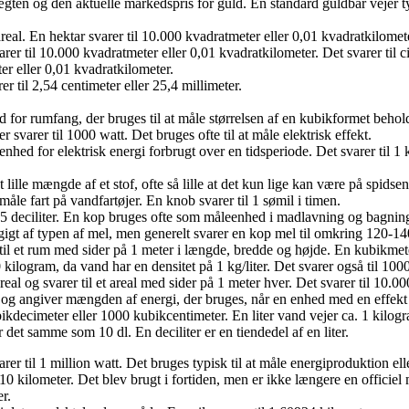
ten og den aktuelle markedspris for guld. En standard guldbar vejer ty
real. En hektar svarer til 10.000 kvadratmeter eller 0,01 kvadratkilomet
rer til 10.000 kvadratmeter eller 0,01 kvadratkilometer. Det svarer til c
er eller 0,01 kvadratkilometer.
 til 2,54 centimeter eller 25,4 millimeter.
r rumfang, der bruges til at måle størrelsen af ​​en kubikformet behol
 svarer til 1000 watt. Det bruges ofte til at måle elektrisk effekt.
ed for elektrisk energi forbrugt over en tidsperiode. Det svarer til 1 ki
lle mængde af et stof, ofte så lille at det kun lige kan være på spidsen 
le fart på vandfartøjer. En knob svarer til 1 sømil i timen.
,5 deciliter. En kop bruges ofte som måleenhed i madlavning og bagnin
igt af typen af mel, men generelt svarer en kop mel til omkring 120-1
l et rum med sider på 1 meter i længde, bredde og højde. En kubikmeter 
ogram, da vand har en densitet på 1 kg/liter. Det svarer også til 1000 
l og svarer til et areal med sider på 1 meter hver. Det svarer til 10.00
g angiver mængden af energi, der bruges, når en enhed med en effekt p
bikdecimeter eller 1000 kubikcentimeter. En liter vand vejer ca. 1 kilog
r er det samme som 10 dl. En deciliter er en tiendedel af en liter.
r til 1 million watt. Det bruges typisk til at måle energiproduktion elle
10 kilometer. Det blev brugt i fortiden, men er ikke længere en officie
r.