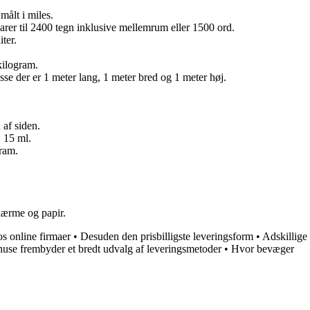
målt i miles.
varer til 2400 tegn inklusive mellemrum eller 1500 ord.
ter.
kilogram.
se der er 1 meter lang, 1 meter bred og 1 meter høj.
 af siden.
. 15 ml.
gram.
kærme og papir.
s online firmaer
•
Desuden den prisbilligste leveringsform
•
Adskillige
ehuse frembyder et bredt udvalg af leveringsmetoder
•
Hvor bevæger