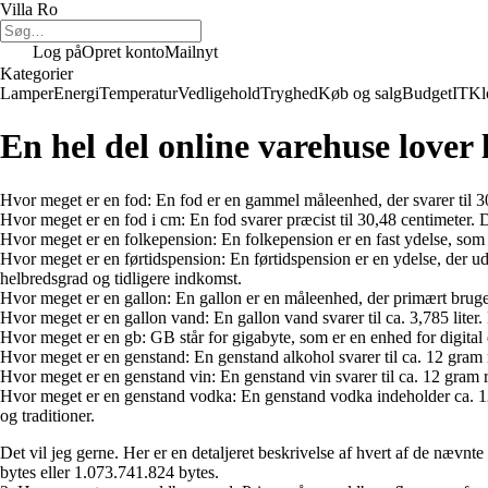
Villa Ro
Log på
Opret konto
Mailnyt
Kategorier
Lamper
Energi
Temperatur
Vedligehold
Tryghed
Køb og salg
Budget
IT
Kl
En hel del online varehuse lover
Hvor meget er en fod: En fod er en gammel måleenhed, der svarer til 3
Hvor meget er en fod i cm: En fod svarer præcist til 30,48 centimeter.
Hvor meget er en folkepension: En folkepension er en fast ydelse, som ud
Hvor meget er en førtidspension: En førtidspension er en ydelse, der ud
helbredsgrad og tidligere indkomst.
Hvor meget er en gallon: En gallon er en måleenhed, der primært bruges 
Hvor meget er en gallon vand: En gallon vand svarer til ca. 3,785 lite
Hvor meget er en gb: GB står for gigabyte, som er en enhed for digital 
Hvor meget er en genstand: En genstand alkohol svarer til ca. 12 gram ren
Hvor meget er en genstand vin: En genstand vin svarer til ca. 12 gram re
Hvor meget er en genstand vodka: En genstand vodka indeholder ca. 12 
og traditioner.
Det vil jeg gerne. Her er en detaljeret beskrivelse af hvert af de nævn
bytes eller 1.073.741.824 bytes.