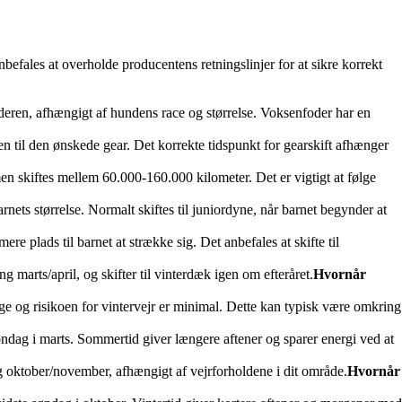
nbefales at overholde producentens retningslinjer for at sikre korrekt
alderen, afhængigt af hundens race og størrelse. Voksenfoder har en
gen til den ønskede gear. Det korrekte tidspunkt for gearskift afhænger
en skiftes mellem 60.000-160.000 kilometer. Det er vigtigt at følge
rnets størrelse. Normalt skiftes til juniordyne, når barnet begynder at
re plads til barnet at strække sig. Det anbefales at skifte til
 marts/april, og skifter til vinterdæk igen om efteråret.
Hvornår
ge og risikoen for vintervejr er minimal. Dette kan typisk være omkring
søndag i marts. Sommertid giver længere aftener og sparer energi ved at
ing oktober/november, afhængigt af vejrforholdene i dit område.
Hvornår