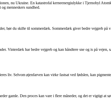
unionen, nu Ukraine. En katastrofal kerneenergiulykke i Tjernobyl Atomk
øet og menneskers sundhed.
er, bør du skifte til sommerdæk. Sommerdæk giver bedre vejgreb på varm 
ader. Vinterdæk har bedre vejgreb og kan håndtere sne og is på vejen, så 
deres liv. Selvom øjenfarven kan virke fastsat ved fødslen, kan pigmenter
der gamle. Den proces kan vare i flere måneder, og det er vigtigt at sør