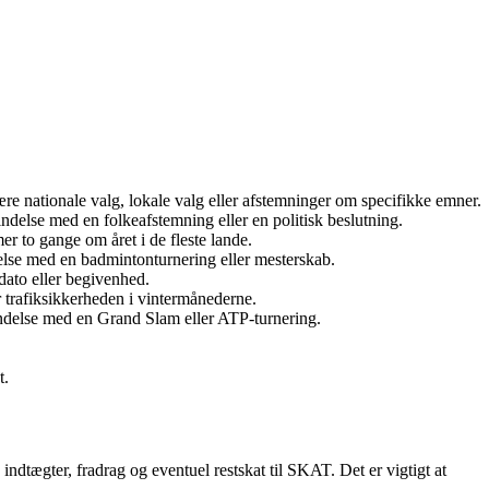
re nationale valg, lokale valg eller afstemninger om specifikke emner.
ndelse med en folkeafstemning eller en politisk beslutning.
er to gange om året i de fleste lande.
delse med en badmintonturnering eller mesterskab.
dato eller begivenhed.
or trafiksikkerheden i vintermånederne.
bindelse med en Grand Slam eller ATP-turnering.
t.
indtægter, fradrag og eventuel restskat til SKAT. Det er vigtigt at