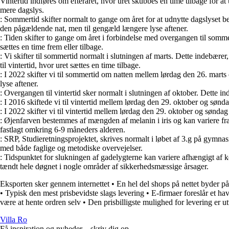
Vintertid indføres om efteråret, hvor uret skubbes en time tilbage for a
mere dagslys.
: Sommertid skifter normalt to gange om året for at udnytte dagslyset b
den pågældende nat, men til gengæld længere lyse aftener.
: Tiden skifter to gange om året i forbindelse med overgangen til sommert
sættes en time frem eller tilbage.
: Vi skifter til sommertid normalt i slutningen af marts. Dette indebære
til vintertid, hvor uret sættes en time tilbage.
: I 2022 skifter vi til sommertid om natten mellem lørdag den 26. mart
lyse aftener.
: Overgangen til vintertid sker normalt i slutningen af oktober. Dette i
: I 2016 skiftede vi til vintertid mellem lørdag den 29. oktober og sønd
: I 2022 skifter vi til vintertid mellem lørdag den 29. oktober og søndag
: Øjenfarven bestemmes af mængden af melanin i iris og kan variere fra
fastlagt omkring 6-9 måneders alderen.
: SRP, Studieretningsprojektet, skrives normalt i løbet af 3.g på gymnasie
med både faglige og metodiske overvejelser.
: Tidspunktet for slukningen af gadelygterne kan variere afhængigt af k
tændt hele døgnet i nogle områder af sikkerhedsmæssige årsager.
Eksporten sker gennem internettet
•
En hel del shops på nettet byder på 
•
Typisk den mest prisbevidste slags levering
•
E-firmaer foreslår et ha
være at hente ordren selv
•
Den prisbilligste mulighed for levering er u
Villa Ro
Få inspiration og nyheder – skriv dig op