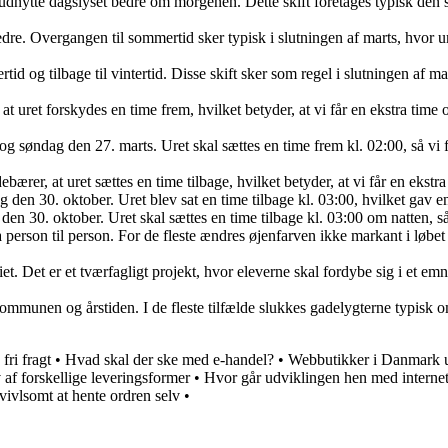
t udnytte dagslyset bedre om morgenen. Dette skift foretages typisk den 
edre. Overgangen til sommertid sker typisk i slutningen af marts, hvor u
id og tilbage til vintertid. Disse skift sker som regel i slutningen af m
r, at uret forskydes en time frem, hvilket betyder, at vi får en ekstra 
s og søndag den 27. marts. Uret skal sættes en time frem kl. 02:00, så
ndebærer, at uret sættes en time tilbage, hvilket betyder, at vi får en e
ag den 30. oktober. Uret blev sat en time tilbage kl. 03:00, hvilket gav
 den 30. oktober. Uret skal sættes en time tilbage kl. 03:00 om natten, så
 person til person. For de fleste ændres øjenfarven ikke markant i løbe
t. Det er et tværfagligt projekt, hvor eleverne skal fordybe sig i et emne
ommunen og årstiden. I de fleste tilfælde slukkes gadelygterne typisk o
fri fragt
•
Hvad skal der ske med e-handel?
•
Webbutikker i Danmark ud
v af forskellige leveringsformer
•
Hvor går udviklingen hen med interne
tvivlsomt at hente ordren selv
•