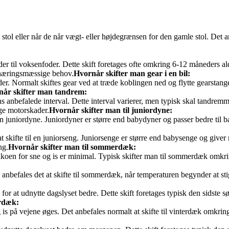
 stol eller når de når vægt- eller højdegrænsen for den gamle stol. Det a
efoder til voksenfoder. Dette skift foretages ofte omkring 6-12 måneders 
næringsmæssige behov.
Hvornår skifter man gear i en bil:
eder. Normalt skiftes gear ved at træde koblingen ned og flytte gearstan
år skifter man tandrem:
 anbefalede interval. Dette interval varierer, men typisk skal tandremm
ige motorskader.
Hvornår skifter man til juniordyne:
en juniordyne. Juniordyner er større end babydyner og passer bedre til ba
t skifte til en juniorseng. Juniorsenge er større end babysenge og giver me
ng.
Hvornår skifter man til sommerdæk:
ikoen for sne og is er minimal. Typisk skifter man til sommerdæk omkring
anbefales det at skifte til sommerdæk, når temperaturen begynder at sti
or at udnytte dagslyset bedre. Dette skift foretages typisk den sidste 
erdæk:
og is på vejene øges. Det anbefales normalt at skifte til vinterdæk omkr