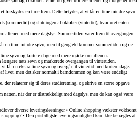
sidste søndag i oktober. Vintertid giver kortere aftener og morgener med
ret forskydes en time frem. Dette betyder, at vi får en time mindre søvn
arts (sommertid) og slutningen af oktober (vintertid), hvor uret enten
time om aftenen med mere dagslys. Sommertiden varer frem til overgangen
 vi får en time mindre søvn, men til gengæld kommer sommertiden og de
kstra time søvn og kortere dage med mere mørke om aftenen.
 en længere nats søvn og markerede overgangen til vintertiden.
 vi får en ekstra time søvn og overgår til vintertid med kortere dage.
t af livet, men det sker normalt i barndommen og kan være endeligt
, der relaterer sig til deres studieretning, og skrive en større opgave
m natten, når der er tilstrækkeligt med dagslys, men de kan også være
lover diverse leveringsløsninger
•
Online shopping vækster voldsomt
t shopping?
•
Den prisbilligste leveringsmulighed kan ikke benægtes at