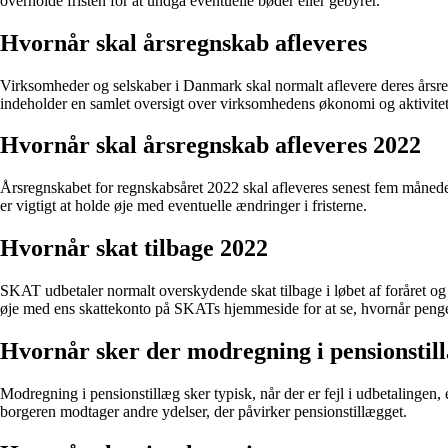
overholde fristen for at undgå eventuelle bøder eller gebyrer.
Hvornår skal årsregnskab afleveres
Virksomheder og selskaber i Danmark skal normalt aflevere deres årsre
indeholder en samlet oversigt over virksomhedens økonomi og aktivitete
Hvornår skal årsregnskab afleveres 2022
Årsregnskabet for regnskabsåret 2022 skal afleveres senest fem måneder 
er vigtigt at holde øje med eventuelle ændringer i fristerne.
Hvornår skat tilbage 2022
SKAT udbetaler normalt overskydende skat tilbage i løbet af foråret og s
øje med ens skattekonto på SKATs hjemmeside for at se, hvornår penge
Hvornår sker der modregning i pensionstil
Modregning i pensionstillæg sker typisk, når der er fejl i udbetalingen, 
borgeren modtager andre ydelser, der påvirker pensionstillægget.