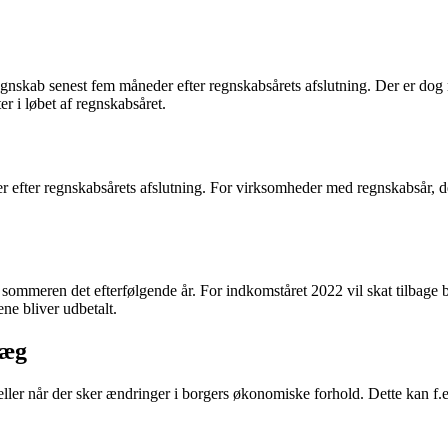
gnskab senest fem måneder efter regnskabsårets afslutning. Der er dog 
r i løbet af regnskabsåret.
efter regnskabsårets afslutning. For virksomheder med regnskabsår, der 
ommeren det efterfølgende år. For indkomståret 2022 vil skat tilbage bliv
ne bliver udbetalt.
læg
eller når der sker ændringer i borgers økonomiske forhold. Dette kan f.ek