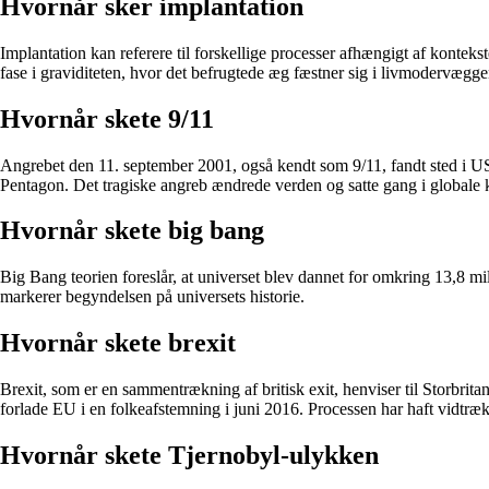
Hvornår sker implantation
Implantation kan referere til forskellige processer afhængigt af konteks
fase i graviditeten, hvor det befrugtede æg fæstner sig i livmodervægge
Hvornår skete 9/11
Angrebet den 11. september 2001, også kendt som 9/11, fandt sted i US
Pentagon. Det tragiske angreb ændrede verden og satte gang i globale k
Hvornår skete big bang
Big Bang teorien foreslår, at universet blev dannet for omkring 13,8 mil
markerer begyndelsen på universets historie.
Hvornår skete brexit
Brexit, som er en sammentrækning af britisk exit, henviser til Storbrit
forlade EU i en folkeafstemning i juni 2016. Processen har haft vidtr
Hvornår skete Tjernobyl-ulykken