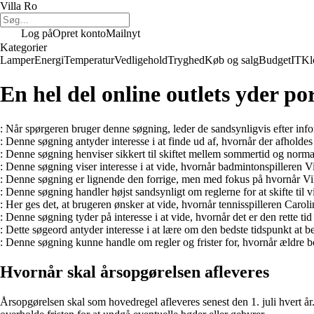
Villa Ro
Log på
Opret konto
Mailnyt
Kategorier
Lamper
Energi
Temperatur
Vedligehold
Tryghed
Køb og salg
Budget
IT
Kl
En hel del online outlets yder por
: Når spørgeren bruger denne søgning, leder de sandsynligvis efter info
: Denne søgning antyder interesse i at finde ud af, hvornår der afhold
: Denne søgning henviser sikkert til skiftet mellem sommertid og normalt
: Denne søgning viser interesse i at vide, hvornår badmintonspilleren 
: Denne søgning er lignende den forrige, men med fokus på hvornår Vikto
: Denne søgning handler højst sandsynligt om reglerne for at skifte til 
: Her ges det, at brugeren ønsker at vide, hvornår tennisspilleren Car
: Denne søgning tyder på interesse i at vide, hvornår det er den rette t
: Dette søgeord antyder interesse i at lære om den bedste tidspunkt at 
: Denne søgning kunne handle om regler og frister for, hvornår ældre bor
Hvornår skal årsopgørelsen afleveres
Årsopgørelsen skal som hovedregel afleveres senest den 1. juli hvert år.