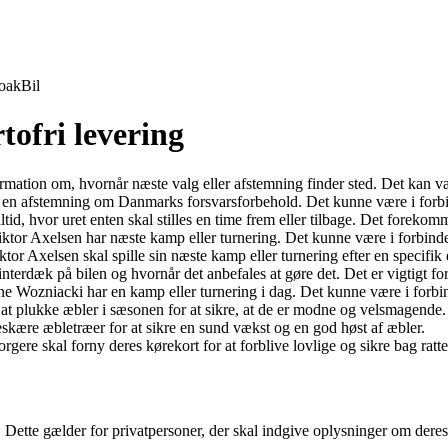
oak
Bil
tofri levering
rmation om, hvornår næste valg eller afstemning finder sted. Det kan væ
es en afstemning om Danmarks forsvarsforbehold. Det kunne være i forbi
id, hvor uret enten skal stilles en time frem eller tilbage. Det forekomm
Viktor Axelsen har næste kamp eller turnering. Det kunne være i forbin
r Axelsen skal spille sin næste kamp eller turnering efter en specifik 
vinterdæk på bilen og hvornår det anbefales at gøre det. Det er vigtigt f
oline Wozniacki har en kamp eller turnering i dag. Det kunne være i for
id at plukke æbler i sæsonen for at sikre, at de er modne og velsmagende.
beskære æbletræer for at sikre en sund vækst og en god høst af æbler.
gere skal forny deres kørekort for at forblive lovlige og sikre bag ratte
 Dette gælder for privatpersoner, der skal indgive oplysninger om deres 