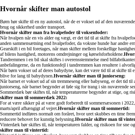
Hvornår skifter man autostol
Børn bør skifte til en ny autostol, når de er vokset ud af den nuværende
brug og sikkerhed under transport.
Hvornår skifter man fra hvalpefoder til voksenfoder:
Når hvalpen når en vis alder og vægt, er det tid til at skifte fra hvalp
anden sammensætning end hvalpefoder, da voksne hunde har andre er
Gearskift i en bil foretages, når man skifter mellem forskellige hastigh
af bilens hastighed, motorens omdrejninger og kørselsforholdene.
Hvorn
Tandremmen i en bil skal skiftes i overensstemmelse med bilfabrikantens
anbefalingerne, da en funktionsfejl i tandremmen kan resultere i alvorl
Når børn vokser ud af deres babydyne, kan det være tid til at skifte til 
blive for lang til babydynen.
Hvornår skifter man til juniorseng:
Når barnet er vokset ud af sin tremmeseng eller babyseng, er det tid til a
juniorseng, når barnet begynder at føle sig for trang i sin nuværende se
Sommerdæk bør skiftes til, når temperaturerne begynder at stige, og ris
skifter man til sommerdæk 2022:
For at være sikker på at være godt forberedt til sommersæsonen i 2022, 
marts/april afhængigt af vejret.
Hvornår skifter man til sommertid:
Sommertid indføres normalt om foråret, hvor uret skubbes en time frem f
reducere behovet for kunstig belysning.
Hvornår skifter man til vint
Vinterdæk bør skiftes til, når temperaturen falder, og risikoen for sne 
skifter man til vintertid: