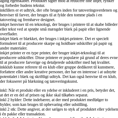
aging egenskaber. Produktet sigter mod at reducere fine linjer, rynker
og forbedre hudens tekstur.
inkfillers er et udtryk, der ofte bruges inden for tatoveringsverdenen og
henviser til farver, der bruges til at fylde den tomme plads i en
tatovering og fremhæve designet.
inkjet henviser til en teknologi, der bruges i printere til at skabe billeder
eller tekst ved at sprøjte små mængder blæk på papir eller lignende
overflader.
inkjet blæk er blækket, der bruges i inkjet-printere. Det er specielt
formuleret til at producere skarpe og holdbare udskrifter på papir og
andre materialer.
inkjet printer er en type printer, der bruger inkjet-teknologi til at
producere udskrifter. Disse printere er populære på grund af deres evne
til at producere farverige og detaljerede udskrifter med høj kvalitet.
inkklub kunne referere til en klub eller gruppe dedikeret til kunstnere,
forfattere eller andre kreative personer, der har en interesse i at udnytte
potentialet i blæk og skriftligt udtryk. Det kan også henvise til en klub,
der fokuserer på blækning og tatoveringskunst.
inkl: Når et produkt eller en ydelse er inkluderet i en pris, betyder det,
at det er en del af prisen og ikke skal tilkøbes separat.
inkl 2 hylder: Dette indebærer, at der med produktet medfølger to
hylder, som kan bruges til opbevaring eller udstilling.
inkl 2 stk: Dette angiver, at der sælges to styk af produktet eller ydelsen
i én pakke eller transaktion.