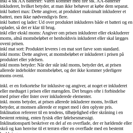
inkl 4 stk AA batterier: Varen kommer med fire stk. AA-batterier
inkluderet, hvilket betyder, at man ikke behøver at købe dem separat.
inkl batteri max: Dette angiver, at produktet maksimalt inkluderer et
batteri, men ikke nødvendigvis flere.
inkl batteri og lader: Ud over produktet inkluderes både et batteri og en
oplader, så det er klar til brug.
inkl eller ekskl moms: Angiver om prisen inkluderer eller ekskluderer
moms, altså momsbeløbet er henholdsvis inkluderet eller skal lægges
oveni prisen.
inkl mat sort: Produktet leveres i en mat sort farve som standard.
inkl moms: Dette angiver, at momsbeløbet er inkluderet i prisen på
produktet eller ydelsen.
inkl moms betyder: Når der står inkl moms, betyder det, at prisen
allerede indeholder momsbeløbet, og der ikke kommer yderligere
moms oveni.
inkl. er en forkortelse for inklusive og angiver, at noget er inkluderet
eller medtaget i prisen eller mængden. Det bruges ofte i forbindelse
med priser eller lister over inkluderede elementer.
inkl. moms betyder, at prisen allerede inkluderer moms, hvilket
betyder, at momsen allerede er regnet med i den oplyste pris.
Inklination refererer til en tendens, tilbøjelighed eller skråning i en
bestemt retning, enten fysisk eller følelsesmæssigt.
Inklinationsparti beskriver en del af en overflade, der er hældende eller
skrå og kan henvise til et terræn eller en overflade med en bestemt