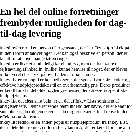
En hel del online forretninger
frembyder muligheden for dag-
til-dag levering
inked refererer til en person eller genstand, der har fået påført blæk på
huden i form af tatoveringer. Det kan også beskrive en person, der er
kendt for at have mange tatoveringer.
inkedin er ikke et almindeligt kendt udtryk, men det kan være en
fejlstavning af inked in, hvilket kunne henvise til noget, der er blevet
indgraveret eller trykt på overfladen af noget andet.
inkey list er en populær kosmetik-serie, der specialiserer sig i enkle og
effektive hudplejeprodukter til en overkommelig pris. Deres produkter
er kendt for at indeholde nøgleingredienser, der adresserer specifikke
hudplejebehov.
inkey list oat cleansing balm er en del af Inkey Lists sortiment af
ansigtsrensere. Denne rensende balm indeholder havre, der er kendt for
sine blide og beroligende egenskaber og er designet til at rense huden
effektivt og skånsomt.
inkey list retinol er en anden populær hudplejeprodukt fra Inkey List,
der indeholder retinol, en form for vitamin A, der er kendt for sine anti-