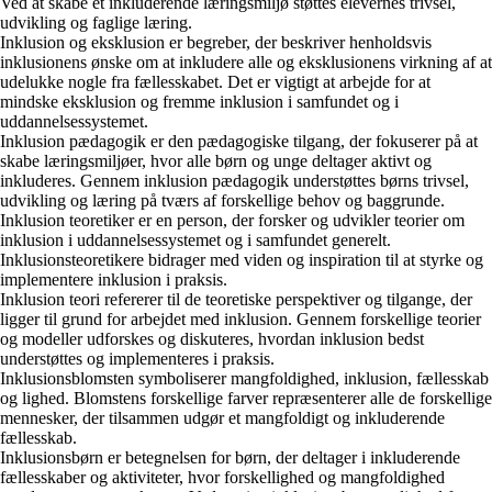
Ved at skabe et inkluderende læringsmiljø støttes elevernes trivsel,
udvikling og faglige læring.
Inklusion og eksklusion er begreber, der beskriver henholdsvis
inklusionens ønske om at inkludere alle og eksklusionens virkning af at
udelukke nogle fra fællesskabet. Det er vigtigt at arbejde for at
mindske eksklusion og fremme inklusion i samfundet og i
uddannelsessystemet.
Inklusion pædagogik er den pædagogiske tilgang, der fokuserer på at
skabe læringsmiljøer, hvor alle børn og unge deltager aktivt og
inkluderes. Gennem inklusion pædagogik understøttes børns trivsel,
udvikling og læring på tværs af forskellige behov og baggrunde.
Inklusion teoretiker er en person, der forsker og udvikler teorier om
inklusion i uddannelsessystemet og i samfundet generelt.
Inklusionsteoretikere bidrager med viden og inspiration til at styrke og
implementere inklusion i praksis.
Inklusion teori refererer til de teoretiske perspektiver og tilgange, der
ligger til grund for arbejdet med inklusion. Gennem forskellige teorier
og modeller udforskes og diskuteres, hvordan inklusion bedst
understøttes og implementeres i praksis.
Inklusionsblomsten symboliserer mangfoldighed, inklusion, fællesskab
og lighed. Blomstens forskellige farver repræsenterer alle de forskellige
mennesker, der tilsammen udgør et mangfoldigt og inkluderende
fællesskab.
Inklusionsbørn er betegnelsen for børn, der deltager i inkluderende
fællesskaber og aktiviteter, hvor forskellighed og mangfoldighed