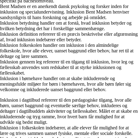
specifikt på bachelorniveau.
Bent Madsen er en anerkendt dansk psykolog og forsker inden for
inklusion og specialundervisning. Inklusion Bent Madsen henviser
sandsynligvis til hans forskning og arbejde på området.
Inklusion betydning handler om at forstå, hvad inklusion betyder og
hvilken betydning det har i forskellige sammenhænge.
Inklusion definition refererer til en præcis beskrivelse eller afgrænsning
af, hvad inklusion indebærer eller betyder.
Inklusion folkeskolen handler om inklusion i den almindelige
folkeskole, hvor alle elever, uanset baggrund eller behov, har ret til at
deltage og lære sammen.
Inklusion gennem leg refererer til en tilgang til inklusion, hvor leg og
fællesskab anvendes som redskaber til at styrke inklusionen og
fællesskabet.
Inklusion i børnehave handler om at skabe inkluderende og
meningsfulde miljøer for børn i børnehaven, hvor alle børn føler sig
velkomne og inkluderede uanset baggrund eller behov.
Inklusion i dagtilbud refererer til den pædagogiske tilgang, hvor alle
børn, uanset baggrund og eventuelle særlige behov, inkluderes og
deltager i dagtilbuddets aktiviteter og fællesskaber. Målet er at skabe en
inkluderende og tryg ramme, hvor hvert barn får mulighed for at
udvikle sig bedst muligt.
Inklusion i folkeskolen indebærer, at alle elever får mulighed for at
lære og trives sammen uanset fysiske, mentale eller sociale forskelle.