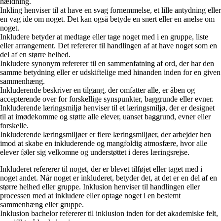
hældning.
Inkling henviser til at have en svag fornemmelse, et lille antydning eller
en vag ide om noget. Det kan også betyde en snert eller en anelse om
noget.
Inkludere betyder at medtage eller tage noget med i en gruppe, liste
eller arrangement. Det refererer til handlingen af at have noget som en
del af en større helhed.
Inkludere synonym refererer til en sammenfatning af ord, der har den
samme betydning eller er udskiftelige med hinanden inden for en given
sammenhæng.
Inkluderende beskriver en tilgang, der omfatter alle, er åben og
accepterende over for forskellige synspunkter, baggrunde eller evner.
Inkluderende læringsmiljø henviser til et læringsmiljø, der er designet
til at imødekomme og støtte alle elever, uanset baggrund, evner eller
forskelle.
Inkluderende læringsmiljøer er flere læringsmiljøer, der arbejder hen
imod at skabe en inkluderende og mangfoldig atmosfære, hvor alle
elever føler sig velkomne og understøttet i deres læringsrejse.
Inkluderet refererer til noget, der er blevet tilføjet eller taget med i
noget andet. Når noget er inkluderet, betyder det, at det er en del af en
større helhed eller gruppe. Inklusion henviser til handlingen eller
processen med at inkludere eller optage noget i en bestemt
sammenhæng eller gruppe.
Inklusion bachelor refererer til inklusion inden for det akademiske felt,