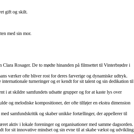
t gift og skilt.
kten med sin mor.
den Clara Rosager. De to mødte hinanden på filmsettet til Vinterbrødre i
 hans værker ofte bliver rost for deres farverige og dynamiske udtryk.
ternationale turneringer og er kendt for sit talent og sin dedikation til
 i at skildre samfundets udsatte grupper og for at kaste lys over
fulde og melodiske kompositioner, der ofte tilføjer en ekstra dimension
med samfundskritik og skaber unikke fortællinger, der appellerer til
e været aktiv i lokale foreninger og organisationer med samme dagsorden.
 for sit innovative mindset og sin evne til at skabe vækst og udvikling