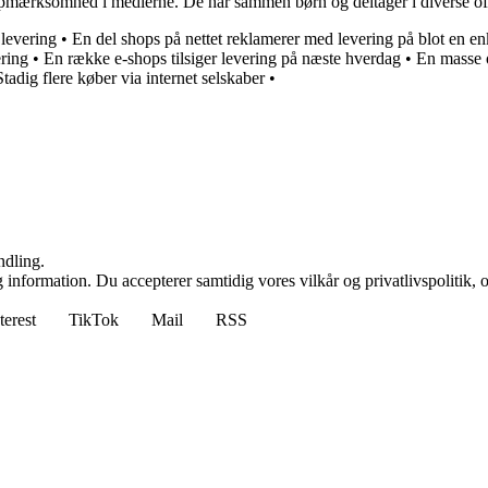
opmærksomhed i medierne. De har sammen børn og deltager i diverse of
 levering
•
En del shops på nettet reklamerer med levering på blot en en
ering
•
En række e-shops tilsiger levering på næste hverdag
•
En masse o
Stadig flere køber via internet selskaber
•
ndling.
 information. Du accepterer samtidig vores vilkår og privatlivspolitik, 
terest
TikTok
Mail
RSS