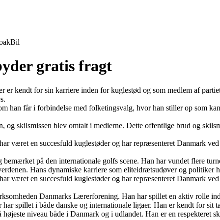
oak
Bil
byder gratis fragt
der er kendt for sin karriere inden for kuglestød og som medlem af parti
s.
om han får i forbindelse med folketingsvalg, hvor han stiller op som ka
n, og skilsmissen blev omtalt i medierne. Dette offentlige brud og skils
ar været en succesfuld kuglestøder og har repræsenteret Danmark ved fl
ig bemærket på den internationale golfs scene. Han har vundet flere turn
verdenen. Hans dynamiske karriere som eliteidrætsudøver og politiker ha
ar været en succesfuld kuglestøder og har repræsenteret Danmark ved fl
irksomheden Danmarks Lærerforening. Han har spillet en aktiv rolle in
 har spillet i både danske og internationale ligaer. Han er kendt for sit
 på højeste niveau både i Danmark og i udlandet. Han er en respekteret 