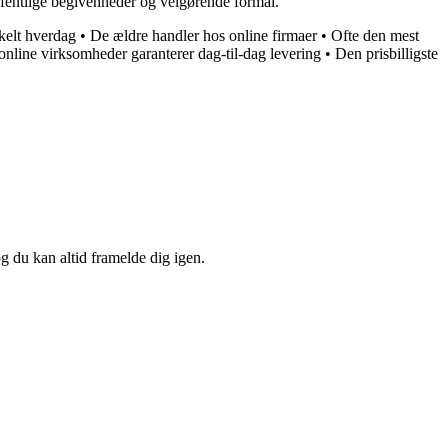
fentlige begivenheder og velgørende formål.
kelt hverdag
•
De ældre handler hos online firmaer
•
Ofte den mest
nline virksomheder garanterer dag-til-dag levering
•
Den prisbilligste
og du kan altid framelde dig igen.