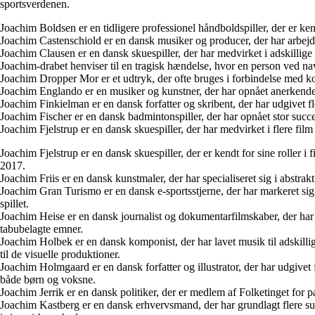
sportsverdenen.
Joachim Boldsen er en tidligere professionel håndboldspiller, der er kend
Joachim Castenschiold er en dansk musiker og producer, der har arbej
Joachim Clausen er en dansk skuespiller, der har medvirket i adskillige
Joachim-drabet henviser til en tragisk hændelse, hvor en person ved n
Joachim Dropper Mor er et udtryk, der ofte bruges i forbindelse med k
Joachim Englando er en musiker og kunstner, der har opnået anerkendels
Joachim Finkielman er en dansk forfatter og skribent, der har udgivet f
Joachim Fischer er en dansk badmintonspiller, der har opnået stor succes
Joachim Fjelstrup er en dansk skuespiller, der har medvirket i flere film o
Joachim Fjelstrup er en dansk skuespiller, der er kendt for sine roller i
2017.
Joachim Friis er en dansk kunstmaler, der har specialiseret sig i abstrak
Joachim Gran Turismo er en dansk e-sportsstjerne, der har markeret sig in
spillet.
Joachim Heise er en dansk journalist og dokumentarfilmskaber, der har l
tabubelagte emner.
Joachim Holbek er en dansk komponist, der har lavet musik til adskillige
til de visuelle produktioner.
Joachim Holmgaard er en dansk forfatter og illustrator, der har udgivet
både børn og voksne.
Joachim Jerrik er en dansk politiker, der er medlem af Folketinget for 
Joachim Kastberg er en dansk erhvervsmand, der har grundlagt flere suc