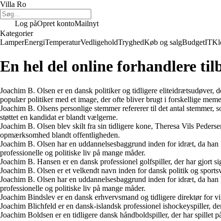
Villa Ro
Log på
Opret konto
Mailnyt
Kategorier
Lamper
Energi
Temperatur
Vedligehold
Tryghed
Køb og salg
Budget
IT
Kl
En hel del online forhandlere til
Joachim B. Olsen er en dansk politiker og tidligere eliteidrætsudøver, 
populær politiker med et image, der ofte bliver brugt i forskellige meme
Joachim B. Olsens personlige stemmer refererer til det antal stemmer, s
støttet en kandidat er blandt vælgerne.
Joachim B. Olsen blev skilt fra sin tidligere kone, Theresa Vils Pederse
opmærksomhed blandt offentligheden.
Joachim B. Olsen har en uddannelsesbaggrund inden for idræt, da han h
professionelle og politiske liv på mange måder.
Joachim B. Hansen er en dansk professionel golfspiller, der har gjort s
Joachim B. Olsen er et velkendt navn inden for dansk politik og sports
Joachim B. Olsen har en uddannelsesbaggrund inden for idræt, da han h
professionelle og politiske liv på mange måder.
Joachim Bindslev er en dansk erhvervsmand og tidligere direktør for v
Joachim Blichfeld er en dansk-islandsk professionel ishockeyspiller, der
Joachim Boldsen er en tidligere dansk håndboldspiller, der har spillet