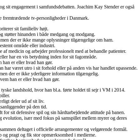
til og sit engagement i samfundsdebatten. Joachim Kay Stender er også
 de fremtrædende tv-personligheder i Danmark.
terer sit familieliv højt.
 og støtter hinanden i både medgang og modgang.
n, men der er ikke mange oplysninger tilgængelige om ham.
estemt område eller industri.
 af medicin og arbejder professionelt med at behandle patienter.
ler har en vis betydning inden for sit fagområde.
 han er eller hvad han gør.
 har været utro i sit forhold eller på anden vis har handlet upassende.
men der er ikke yderligere information tilgængelig.
vem han er eller hvad han gør.
yske landshold, hvor han bl.a. førte holdet til sejr i VM i 2014.
iller.
igt deler ud af sit liv.
sanliggender på den tid.
 for sit defensive spil og sin hårdtarbejdende attitude på banen.
 og evolution, især med fokus på samspillet mellem myrer og deres
 sammen deltaget i officielle arrangementer og velgørende formål.
mp og pragt og fik stor opmærksomhed i medierne.