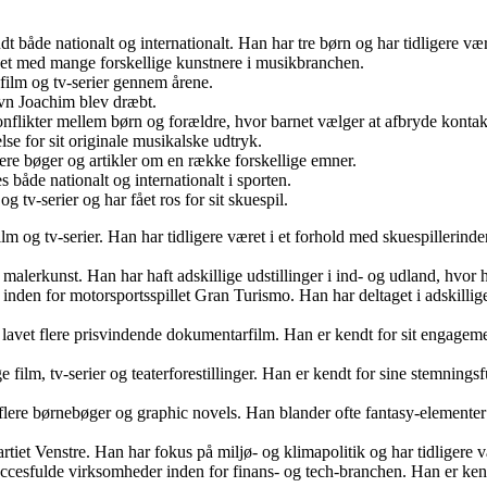
t både nationalt og internationalt. Han har tre børn og har tidligere være
det med mange forskellige kunstnere i musikbranchen.
 film og tv-serier gennem årene.
avn Joachim blev dræbt.
onflikter mellem børn og forældre, hvor barnet vælger at afbryde konta
e for sit originale musikalske udtryk.
lere bøger og artikler om en række forskellige emner.
 både nationalt og internationalt i sporten.
g tv-serier og har fået ros for sit skuespil.
 film og tv-serier. Han har tidligere været i et forhold med skuespillerin
t malerkunst. Han har haft adskillige udstillinger i ind- og udland, hvor
den for motorsportsspillet Gran Turismo. Han har deltaget i adskillige in
avet flere prisvindende dokumentarfilm. Han er kendt for sit engagement
 film, tv-serier og teaterforestillinger. Han er kendt for sine stemnings
 flere børnebøger og graphic novels. Han blander ofte fantasy-elementer 
partiet Venstre. Han har fokus på miljø- og klimapolitik og har tidliger
cesfulde virksomheder inden for finans- og tech-branchen. Han er kendt