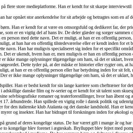
t på flere store medieplatforme. Han er kendt for sit skarpe interviews
an har opnået stor anerkendelse for sit arbejde og betragtes som en af
børn. Han er kendt for at være en omsorgsfuld og dedikeret far, der priori
e, som er en vigtig del af hans liv. De deler glæder og sorger sammen
 en person med dette navn. Det er muligt, at han er en offentlig perso
t, at han har en offentlig tilstedeværelse eller er kendt inden for et b
navn. Han har muligvis specialiseret sig inden for et specifikt område
Det er ukendt, hvem han er, men muligvis er han en offentlig person el
er ikke mange oplysninger tilgængelige om ham, så det er uklart, hvem
ordet. Dette tyder på, at der måske er historier eller rygter om, at han
, at han er en offentlig person eller har betydning inden for sit felt, 
er er ikke mange oplysninger tilgængelige om ham, så det er uklart, h
iller. Han er bedst kendt for sin lange karriere som cheftræner for det t
adskillige danske film og tv-serier og er kendt for sit talent som skuesp
ine selvbiografiske romaner og teaterforestillinger, hvor han åbent og ærl
7. århundrede. Han spillede en vigtig rolle i dansk politik og udenrig
r for den italienske klub Atalanta og det danske landshold. Han er kendt
i myrer og insekter. Han har bidraget til forskningen inden for økologi
på grund af deres kongelige status. De har været gift i mange år og har
e to kongelige blev forenet i ægteskab. Brylluppet blev fejret med po