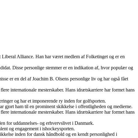
et Liberal Alliance. Han har været medlem af Folketinget og er en
ndidat. Disse personlige stemmer er en indikation af, hvor populær og
misse er en del af Joachim B. Olsens personlige liv og har også fået
ere internationale mesterskaber. Hans idrætskarriere har formet hans
eringer og har et imponerende ry inden for golfsporten.
r gjort ham til en prominent skikkelse i offentligheden og medierne.
ere internationale mesterskaber. Hans idrætskarriere har formet hans
den for uddannelses- og erhvervslivet i Danmark.
 talent og engagement i ishockeysporten.
skikkelse inden for dansk håndbold og en kendt personlighed i