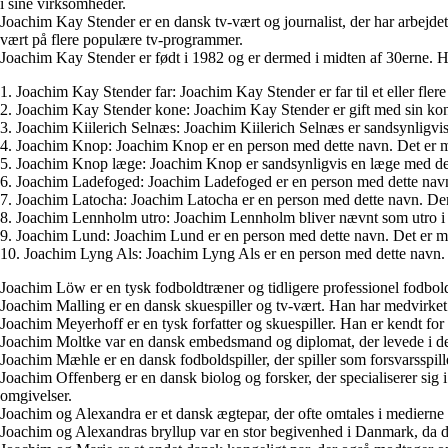
i sine virksomheder.
Joachim Kay Stender er en dansk tv-vært og journalist, der har arbejde
vært på flere populære tv-programmer.
Joachim Kay Stender er født i 1982 og er dermed i midten af 30erne. H
1. Joachim Kay Stender far: Joachim Kay Stender er far til et eller flere 
2. Joachim Kay Stender kone: Joachim Kay Stender er gift med sin kon
3. Joachim Kiilerich Selnæs: Joachim Kiilerich Selnæs er sandsynligvis
4. Joachim Knop: Joachim Knop er en person med dette navn. Det er mulig
5. Joachim Knop læge: Joachim Knop er sandsynligvis en læge med dette 
6. Joachim Ladefoged: Joachim Ladefoged er en person med dette navn. 
7. Joachim Latocha: Joachim Latocha er en person med dette navn. Der 
8. Joachim Lennholm utro: Joachim Lennholm bliver nævnt som utro i søge
9. Joachim Lund: Joachim Lund er en person med dette navn. Det er muligt
10. Joachim Lyng Als: Joachim Lyng Als er en person med dette navn. D
Joachim Löw er en tysk fodboldtræner og tidligere professionel fodboldsp
Joachim Malling er en dansk skuespiller og tv-vært. Han har medvirket i 
Joachim Meyerhoff er en tysk forfatter og skuespiller. Han er kendt for s
Joachim Moltke var en dansk embedsmand og diplomat, der levede i det 1
Joachim Mæhle er en dansk fodboldspiller, der spiller som forsvarsspille
Joachim Offenberg er en dansk biolog og forsker, der specialiserer sig 
omgivelser.
Joachim og Alexandra er et dansk ægtepar, der ofte omtales i medierne 
Joachim og Alexandras bryllup var en stor begivenhed i Danmark, da d