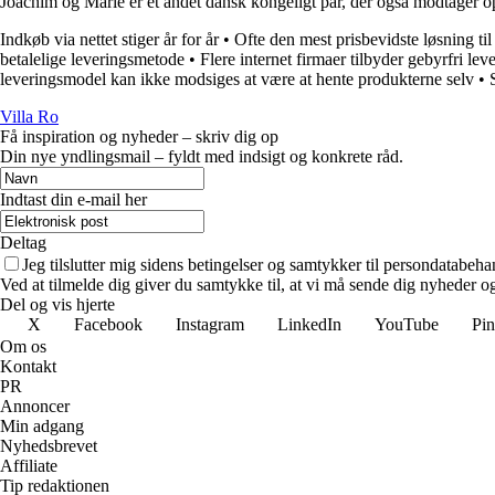
Joachim og Marie er et andet dansk kongeligt par, der også modtager 
Indkøb via nettet stiger år for år
•
Ofte den mest prisbevidste løsning til
betalelige leveringsmetode
•
Flere internet firmaer tilbyder gebyrfri lev
leveringsmodel kan ikke modsiges at være at hente produkterne selv
•
Villa Ro
Få inspiration og nyheder – skriv dig op
Din nye yndlingsmail – fyldt med indsigt og konkrete råd.
Indtast din e-mail her
Deltag
Jeg tilslutter mig sidens betingelser og samtykker til persondatabeha
Ved at tilmelde dig giver du samtykke til, at vi må sende dig nyheder og
Del og vis hjerte
X
Facebook
Instagram
LinkedIn
YouTube
Pin
Om os
Kontakt
PR
Annoncer
Min adgang
Nyhedsbrevet
Affiliate
Tip redaktionen