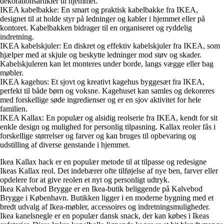
dekorationsartikler til hjemmet.
IKEA kabelbakke: En smart og praktisk kabelbakke fra IKEA,
designet til at holde styr på ledninger og kabler i hjemmet eller på
kontoret. Kabelbakken bidrager til en organiseret og ryddelig
indretning.
IKEA kabelskjuler: En diskret og effektiv kabelskjuler fra IKEA, som
hjælper med at skjule og beskytte ledninger mod støv og skader.
Kabelskjuleren kan let monteres under borde, langs vægge eller bag
møbler.
IKEA kagehus: Et sjovt og kreativt kagehus byggesæt fra IKEA,
perfekt til både børn og voksne. Kagehuset kan samles og dekoreres
med forskellige søde ingredienser og er en sjov aktivitet for hele
familien.
IKEA Kallax: En populær og alsidig reolserie fra IKEA, kendt for sit
enkle design og mulighed for personlig tilpasning. Kallax reoler fås i
forskellige størrelser og farver og kan bruges til opbevaring og
udstilling af diverse genstande i hjemmet.
Ikea Kallax hack er en populær metode til at tilpasse og redesigne
Ikeas Kallax reol. Det indebærer ofte tilføjelse af nye ben, farver eller
opdelere for at give reolen et nyt og personligt udtryk.
Ikea Kalvebod Brygge er en Ikea-butik beliggende på Kalvebod
Brygge i København. Butikken ligger i en moderne bygning med et
bredt udvalg af Ikea-møbler, accessoires og indretningsmuligheder.
Ikea kanelsnegle er en populær dansk snack, der kan købes i Ikeas