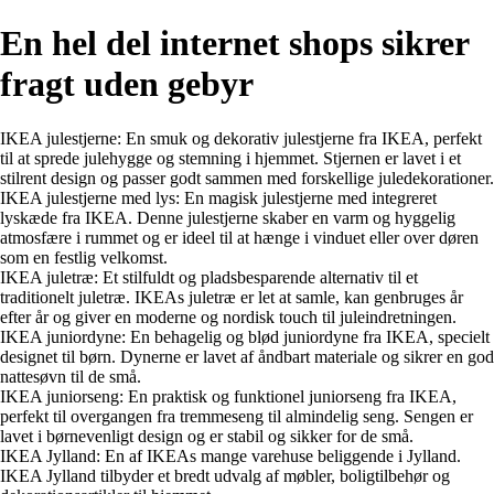
En hel del internet shops sikrer
fragt uden gebyr
IKEA julestjerne: En smuk og dekorativ julestjerne fra IKEA, perfekt
til at sprede julehygge og stemning i hjemmet. Stjernen er lavet i et
stilrent design og passer godt sammen med forskellige juledekorationer.
IKEA julestjerne med lys: En magisk julestjerne med integreret
lyskæde fra IKEA. Denne julestjerne skaber en varm og hyggelig
atmosfære i rummet og er ideel til at hænge i vinduet eller over døren
som en festlig velkomst.
IKEA juletræ: Et stilfuldt og pladsbesparende alternativ til et
traditionelt juletræ. IKEAs juletræ er let at samle, kan genbruges år
efter år og giver en moderne og nordisk touch til juleindretningen.
IKEA juniordyne: En behagelig og blød juniordyne fra IKEA, specielt
designet til børn. Dynerne er lavet af åndbart materiale og sikrer en god
nattesøvn til de små.
IKEA juniorseng: En praktisk og funktionel juniorseng fra IKEA,
perfekt til overgangen fra tremmeseng til almindelig seng. Sengen er
lavet i børnevenligt design og er stabil og sikker for de små.
IKEA Jylland: En af IKEAs mange varehuse beliggende i Jylland.
IKEA Jylland tilbyder et bredt udvalg af møbler, boligtilbehør og