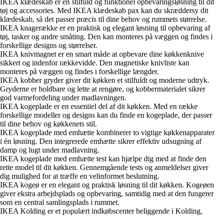
IKEA klædeskab er en stilfuld og funktionel opbevaringsløsning til dit
tøj og accessories. Med IKEA klædeskab pax kan du skræddersy dit
klædeskab, så det passer præcis til dine behov og rummets størrelse.
IKEA knagerække er en praktisk og elegant løsning til opbevaring af
tøj, tasker og andre småting. Den kan monteres på væggen og findes i
forskellige designs og størrelser.
IKEA knivmagnet er en smart måde at opbevare dine køkkenknive
sikkert og indenfor rækkevidde. Den magnetiske knivliste kan
monteres på væggen og findes i forskellige længder.
IKEA kobber gryder giver dit køkken et stilfuldt og moderne udtryk.
Gryderne er holdbare og lette at rengøre, og kobbermaterialet sikrer
god varmefordeling under madlavningen.
IKEA kogeplade er en essentiel del af dit køkken. Med en række
forskellige modeller og designs kan du finde en kogeplade, der passer
til dine behov og køkkenets stil.
IKEA kogeplade med emhætte kombinerer to vigtige køkkenapparater
i én løsning. Den integrerede emhætte sikrer effektiv udsugning af
damp og lugt under madlavning.
IKEA kogeplade med emhætte test kan hjælpe dig med at finde den
rette model til dit køkken. Gennemgående tests og anmeldelser giver
dig mulighed for at træffe en velinformet beslutning.
IKEA kogeø er en elegant og praktisk løsning til dit køkken. Kogeøen
giver ekstra arbejdsplads og opbevaring, samtidig med at den fungerer
som en central samlingsplads i rummet.
IKEA Kolding er et populært indkøbscenter beliggende i Kolding,