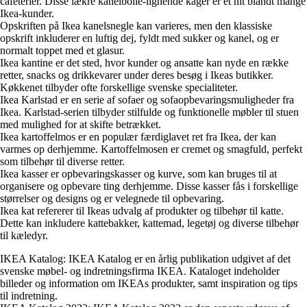
cafeterier. Disse lækre kanelbolle-lignende kager er et hit blandt mange
Ikea-kunder.
Opskriften på Ikea kanelsnegle kan varieres, men den klassiske
opskrift inkluderer en luftig dej, fyldt med sukker og kanel, og er
normalt toppet med et glasur.
Ikea kantine er det sted, hvor kunder og ansatte kan nyde en række
retter, snacks og drikkevarer under deres besøg i Ikeas butikker.
Køkkenet tilbyder ofte forskellige svenske specialiteter.
Ikea Karlstad er en serie af sofaer og sofaopbevaringsmuligheder fra
Ikea. Karlstad-serien tilbyder stilfulde og funktionelle møbler til stuen
med mulighed for at skifte betrækket.
Ikea kartoffelmos er en populær færdiglavet ret fra Ikea, der kan
varmes op derhjemme. Kartoffelmosen er cremet og smagfuld, perfekt
som tilbehør til diverse retter.
Ikea kasser er opbevaringskasser og kurve, som kan bruges til at
organisere og opbevare ting derhjemme. Disse kasser fås i forskellige
størrelser og designs og er velegnede til opbevaring.
Ikea kat refererer til Ikeas udvalg af produkter og tilbehør til katte.
Dette kan inkludere kattebakker, kattemad, legetøj og diverse tilbehør
til kæledyr.
IKEA Katalog: IKEA Katalog er en årlig publikation udgivet af det
svenske møbel- og indretningsfirma IKEA. Kataloget indeholder
billeder og information om IKEAs produkter, samt inspiration og tips
til indretning.