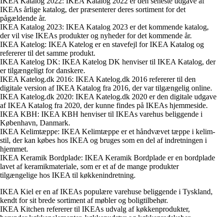
IKEA Katalog 2022: IKEA Katalog 2022 er den seneste udgave af
IKEAs årlige katalog, der præsenterer deres sortiment for det
pågældende år.
IKEA Katalog 2023: IKEA Katalog 2023 er det kommende katalog,
der vil vise IKEAs produkter og nyheder for det kommende år.
IKEA Katelog: IKEA Katelog er en stavefejl for IKEA Katalog og
refererer til det samme produkt.
IKEA Katelog DK: IKEA Katelog DK henviser til IKEA Katalog, der
er tilgængeligt for danskere.
IKEA Katelog.dk 2016: IKEA Katelog.dk 2016 refererer til den
digitale version af IKEA Katalog fra 2016, der var tilgængelig online.
IKEA Katelog.dk 2020: IKEA Katelog.dk 2020 er den digitale udgave
af IKEA Katalog fra 2020, der kunne findes på IKEAs hjemmeside.
IKEA KBH: IKEA KBH henviser til IKEAs varehus beliggende i
København, Danmark.
IKEA Kelimtæppe: IKEA Kelimtæppe er et håndvævet tæppe i kelim-
stil, der kan købes hos IKEA og bruges som en del af indretningen i
hjemmet.
IKEA Keramik Bordplade: IKEA Keramik Bordplade er en bordplade
lavet af keramikmateriale, som er et af de mange produkter
tilgængelige hos IKEA til køkkenindretning.
IKEA Kiel er en af IKEAs populære varehuse beliggende i Tyskland,
kendt for sit brede sortiment af møbler og boligtilbehør.
IKEA Kitchen refererer til IKEAs udvalg af køkkenprodukter,