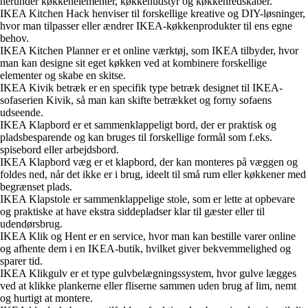
herunder køkkenelementer, køkkenudstyr og køkkenredskaber.
IKEA Kitchen Hack henviser til forskellige kreative og DIY-løsninger,
hvor man tilpasser eller ændrer IKEA-køkkenprodukter til ens egne
behov.
IKEA Kitchen Planner er et online værktøj, som IKEA tilbyder, hvor
man kan designe sit eget køkken ved at kombinere forskellige
elementer og skabe en skitse.
IKEA Kivik betræk er en specifik type betræk designet til IKEA-
sofaserien Kivik, så man kan skifte betrækket og forny sofaens
udseende.
IKEA Klapbord er et sammenklappeligt bord, der er praktisk og
pladsbesparende og kan bruges til forskellige formål som f.eks.
spisebord eller arbejdsbord.
IKEA Klapbord væg er et klapbord, der kan monteres på væggen og
foldes ned, når det ikke er i brug, ideelt til små rum eller køkkener med
begrænset plads.
IKEA Klapstole er sammenklappelige stole, som er lette at opbevare
og praktiske at have ekstra siddepladser klar til gæster eller til
udendørsbrug.
IKEA Klik og Hent er en service, hvor man kan bestille varer online
og afhente dem i en IKEA-butik, hvilket giver bekvemmelighed og
sparer tid.
IKEA Klikgulv er et type gulvbelægningssystem, hvor gulve lægges
ved at klikke plankerne eller fliserne sammen uden brug af lim, nemt
og hurtigt at montere.