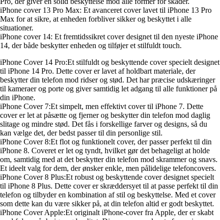
Pro, der giver en solid beskyttelse mod alle former for skader.
iPhone cover 13 Pro Max: Et avanceret cover lavet til iPhone 13 Pro
Max for at sikre, at enheden forbliver sikker og beskyttet i alle
situationer.
iPhone cover 14: Et fremtidssikret cover designet til den nyeste iPhone
14, der både beskytter enheden og tilføjer et stilfuldt touch.
iPhone Cover 14 Pro:Et stilfuldt og beskyttende cover specielt designet
til iPhone 14 Pro. Dette cover er lavet af holdbart materiale, der
beskytter din telefon mod ridser og stød. Det har præcise udskæringer
til kameraer og porte og giver samtidig let adgang til alle funktioner på
din iPhone.
iPhone Cover 7:Et simpelt, men effektivt cover til iPhone 7. Dette
cover er let at påsætte og fjerner og beskytter din telefon mod daglig
slitage og mindre stød. Det fås i forskellige farver og designs, så du
kan vælge det, der bedst passer til din personlige stil.
iPhone Cover 8:Et flot og funktionelt cover, der passer perfekt til din
iPhone 8. Coveret er let og tyndt, hvilket gør det behageligt at holde
om, samtidig med at det beskytter din telefon mod skrammer og snavs.
Et ideelt valg for dem, der ønsker enkle, men pålidelige telefoncovers.
iPhone Cover 8 Plus:Et robust og beskyttende cover designet specielt
til iPhone 8 Plus. Dette cover er skræddersyet til at passe perfekt til din
telefon og tilbyder en kombination af stil og beskyttelse. Med et cover
som dette kan du være sikker på, at din telefon altid er godt beskyttet.
iPhone Cover Apple:Et originalt iPhone-cover fra Apple, der er skabt