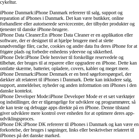
cykeltur.
iPhone Danmark:iPhone Danmark refererer til salg, support og
reparation af iPhones i Danmark. Det kan være butikker, online
forhandlere eller autoriserede servicecentre, der tilbyder produkter og
tjenester til danske iPhone-brugere.
iPhone Data Cleaner:En iPhone Data Cleaner er en applikation eller
software, der er designet til at hjælpe brugere med at slette
unødvendige filer, cache, cookies og andre data fra deres iPhone for at
frigøre plads og forbedre enhedens ydeevne og sikkerhed.
iPhone Dele:iPhone Dele henviser til forskellige reservedele og
tilbehør, der bruges til at reparere eller opgradere en iPhone. Dette kan
omfatte skærme, batterier, opladere, covers, kabler og meget mere.
iPhone Denmark:iPhone Denmark er en bred søgeforespørgsel, der
dækker alt relateret til iPhones i Danmark. Dette kan inkludere salg,
support, anmeldelser, nyheder og anden information om iPhones i den
danske kontekst.
iPhone Developer Mode:iPhone Developer Mode er et sæt værktøjer
og indstillinger, der er tilgængelige for udviklere og programmører, så
de kan teste og debugge apps direkte på en iPhone. Denne tilstand
giver udviklere mere kontrol over enheden for at optimere deres app-
udviklingsproces.
iPhone DK:iPhone DK refererer til iPhones i Danmark og kan være en
forkortelse, der bruges i søgninger, links eller beskrivelser relateret til
iPhones på det danske marked.