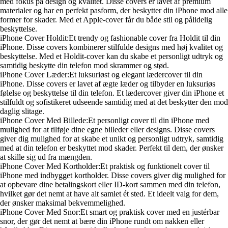
med fokus på design og kvalitet. Disse covers er lavet af premium
materialer og har en perfekt pasform, der beskytter din iPhone mod alle
former for skader. Med et Apple-cover får du både stil og pålidelig
beskyttelse.
iPhone Cover Holdit:Et trendy og fashionable cover fra Holdit til din
iPhone. Disse covers kombinerer stilfulde designs med høj kvalitet og
beskyttelse. Med et Holdit-cover kan du skabe et personligt udtryk og
samtidig beskytte din telefon mod skrammer og stød.
iPhone Cover Læder:Et luksuriøst og elegant lædercover til din
iPhone. Disse covers er lavet af ægte læder og tilbyder en luksuriøs
følelse og beskyttelse til din telefon. Et lædercover giver din iPhone et
stilfuldt og sofistikeret udseende samtidig med at det beskytter den mod
daglig slitage.
iPhone Cover Med Billede:Et personligt cover til din iPhone med
mulighed for at tilføje dine egne billeder eller designs. Disse covers
giver dig mulighed for at skabe et unikt og personligt udtryk, samtidig
med at din telefon er beskyttet mod skader. Perfekt til dem, der ønsker
at skille sig ud fra mængden.
iPhone Cover Med Kortholder:Et praktisk og funktionelt cover til
iPhone med indbygget kortholder. Disse covers giver dig mulighed for
at opbevare dine betalingskort eller ID-kort sammen med din telefon,
hvilket gør det nemt at have alt samlet ét sted. Et ideelt valg for dem,
der ønsker maksimal bekvemmelighed.
iPhone Cover Med Snor:Et smart og praktisk cover med en justérbar
snor, der gør det nemt at bære din iPhone rundt om nakken eller