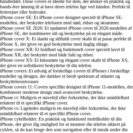
håndleddet. Disse covers er ideelle for dem, der ønsker en praktisk og
hands-free løsning til at have deres telefon lige ved hånden. Perfekt til
ferierejser eller festivaler.
iPhone cover SE: Et iPhone cover designet specielt til iPhone SE-
modellen, der beskytter telefonen mod stød, ridser og skrammer.
iPhone cover SE 2020: Et opdateret iPhone cover til 2020-modellen af
iPhone SE, der kombinerer stil og beskyttelse på en elegant måde.
iPhone cover X: Et slankt og stilfuldt cover skabt til at passe perfekt til
iPhone X, der giver en god beskyttelse mod daglig slitage.
iPhone cover XR: Et holdbart og funktionelt cover specielt lavet til
iPhone XR, der beskytter mod både fald og ridser.
iPhone cover XS: Et luksuriøst og elegant cover skabt til iPhone XS,
der giver en sofistikeret beskyttelse til din telefon.
iPhone covers: Et udvalg af forskellige covers til iPhones i forskellige
modeller og designs, der dækker et bredt spektrum af stilarter og
beskyttelsesniveauer.
iPhone covers 11: Covers specifikt designet til iPhone 11-modellen, der
kombinerer moderne design med avanceret beskyttelse.
iPhone cr: Muligvis et stavefejl eller forkortelse, der ikke umiddelbart
relaterer til et specifikt iPhone cover.
iPhone cs: Ligeledes muligvis en stavefejl eller forkortelse, der ikke
umiddelbart relaterer til et specifikt iPhone cover.
iPhone cykelholder: En praktisk og funktionel mobilholder til din
iPhone, der giver dig mulighed for at montere din telefon sikkert på
cyklen, så du kan bruge den som navigation eller til musik under din