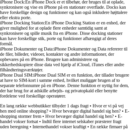
iPhone Dock:En iPhone Dock er et tilbehør, der bruges til at oplade,
synkronisere og vise en iPhone på en stationær overflade. Docks kan
have forskellige design og funktioner og kan også inkludere højttalere
eller ekstra porte.
iPhone Docking Station:En iPhone Docking Station er en enhed, der
giver mulighed for at oplade flere enheder samtidig samt at
synkronisere og spille musik fra en iPhone. Disse docking stationer
kan have forskellige stik, porte og funktioner afhængigt af deres
formål.
iPhone Dokumenter og Data:iPhone Dokumenter og Data refererer til
de filer, billeder, videoer, kontakter og andre informationer, der
opbevares på en iPhone. Brugere kan administrere og
sikkerhedskopiere disse data ved hjælp af iCloud, iTunes eller andre
filhåndteringsværktøjer.
iPhone Dual SIM:iPhone Dual SIM er en funktion, der tillader brugere
at have to SIM-kort i samme enhed, hvilket muliggør brugen af to
separate telefonnumre på en iPhone. Denne funktion er nyttig for dem,
der har brug for at adskille arbejds- og privatopkald eller benytte
fordelene ved forskellige operatører.
En lang række webbutikker tilbyder 1 dags fragt
•
Hvor er vi på vej
hen med online shopping?
•
Hvor bevæger digital handel sig hen?
•
E-
shopping stormer frem
•
Hvor bevæger digital handel sig hen?
•
E-
handel vokser fortsat
•
Indtil flere internet selskaber præsterer fragt
uden beregning
•
Internethandel vokser kraftigt
•
En række firmaer på