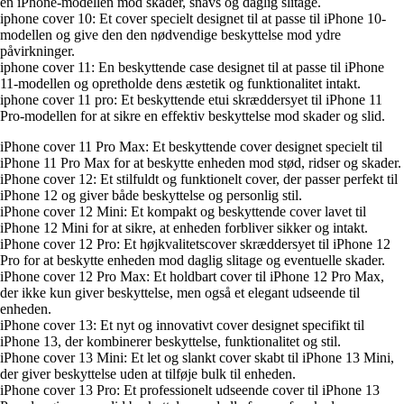
en iPhone-modellen mod skader, snavs og daglig slitage.
iphone cover 10: Et cover specielt designet til at passe til iPhone 10-
modellen og give den den nødvendige beskyttelse mod ydre
påvirkninger.
iphone cover 11: En beskyttende case designet til at passe til iPhone
11-modellen og opretholde dens æstetik og funktionalitet intakt.
iphone cover 11 pro: Et beskyttende etui skræddersyet til iPhone 11
Pro-modellen for at sikre en effektiv beskyttelse mod skader og slid.
iPhone cover 11 Pro Max: Et beskyttende cover designet specielt til
iPhone 11 Pro Max for at beskytte enheden mod stød, ridser og skader.
iPhone cover 12: Et stilfuldt og funktionelt cover, der passer perfekt til
iPhone 12 og giver både beskyttelse og personlig stil.
iPhone cover 12 Mini: Et kompakt og beskyttende cover lavet til
iPhone 12 Mini for at sikre, at enheden forbliver sikker og intakt.
iPhone cover 12 Pro: Et højkvalitetscover skræddersyet til iPhone 12
Pro for at beskytte enheden mod daglig slitage og eventuelle skader.
iPhone cover 12 Pro Max: Et holdbart cover til iPhone 12 Pro Max,
der ikke kun giver beskyttelse, men også et elegant udseende til
enheden.
iPhone cover 13: Et nyt og innovativt cover designet specifikt til
iPhone 13, der kombinerer beskyttelse, funktionalitet og stil.
iPhone cover 13 Mini: Et let og slankt cover skabt til iPhone 13 Mini,
der giver beskyttelse uden at tilføje bulk til enheden.
iPhone cover 13 Pro: Et professionelt udseende cover til iPhone 13