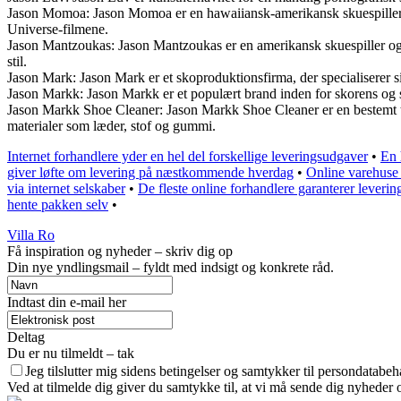
Jason Momoa: Jason Momoa er en hawaiiansk-amerikansk skuespiller o
Universe-filmene.
Jason Mantzoukas: Jason Mantzoukas er en amerikansk skuespiller og
stil.
Jason Mark: Jason Mark er et skoproduktionsfirma, der specialiserer s
Jason Markk: Jason Markk er et populært brand inden for skorens og sko
Jason Markk Shoe Cleaner: Jason Markk Shoe Cleaner er en bestemt type 
materialer som læder, stof og gummi.
Internet forhandlere yder en hel del forskellige leveringsudgaver
•
En 
giver løfte om levering på næstkommende hverdag
•
Online varehuse 
via internet selskaber
•
De fleste online forhandlere garanterer leverin
hente pakken selv
•
Villa Ro
Få inspiration og nyheder – skriv dig op
Din nye yndlingsmail – fyldt med indsigt og konkrete råd.
Indtast din e-mail her
Deltag
Du er nu tilmeldt – tak
Jeg tilslutter mig sidens betingelser og samtykker til persondatabeh
Ved at tilmelde dig giver du samtykke til, at vi må sende dig nyheder o