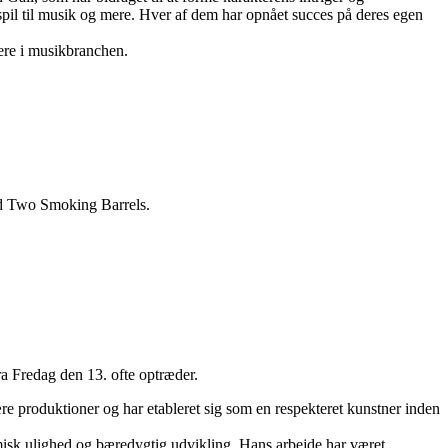
spil til musik og mere. Hver af dem har opnået succes på deres egen
nere i musikbranchen.
and Two Smoking Barrels.
ra Fredag den 13. ofte optræder.
lære produktioner og har etableret sig som en respekteret kunstner inden
misk ulighed og bæredygtig udvikling. Hans arbejde har været