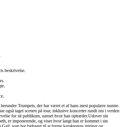
.
is beskrivelse.
rs.
te.
ce.
, herunder Trumpets, der har været et af hans mest populære numre.
ar også taget scenen på tour, inklusive koncerter rundt om i verden
velse for sit publikum, uanset hvor han optræder.Udover sin
th, er imponerende, og viser hvor langt han er kommet i sin
n Gail, som har bidraget til at forme karakterens intriger og