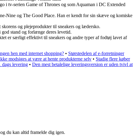
Drogo i tv-serien Game of Thrones og som Aquaman i DC Extended
Nine-Nine og The Good Place. Han er kendt for sin skæve og komiske
 skorens og plejeprodukter til sneakers og lædersko.
i god stand og forlænge deres levetid.
er særligt effektivt til sneakers og andre typer af fodtøj lavet af
ingen hen med internet shopping?
•
Størstedelen af e-forretninger
ikke modsiges at være at hente produkterne selv
•
Stadig flere køber
1 dags levering
•
Den mest betalelige leveringsversion er uden tvivl at
 og du kan altid framelde dig igen.