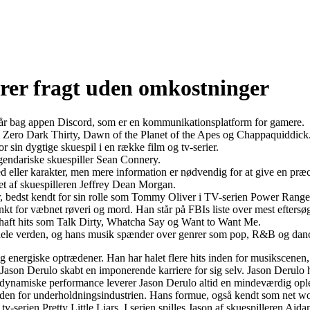
ikrer fragt uden omkostninger
står bag appen Discord, som er en kommunikationsplatform for gamere.
 som Zero Dark Thirty, Dawn of the Planet of the Apes og Chappaquiddick
r sin dygtige skuespil i en række film og tv-serier.
egendariske skuespiller Sean Connery.
d eller karakter, men mere information er nødvendig for at give en præc
et af skuespilleren Jeffrey Dean Morgan.
, bedst kendt for sin rolle som Tommy Oliver i TV-serien Power Range
kt for væbnet røveri og mord. Han står på FBIs liste over mest eftersøg
r haft hits som Talk Dirty, Whatcha Say og Want to Want Me.
r hele verden, og hans musik spænder over genrer som pop, R&B og dan
g energiske optrædener. Han har halet flere hits inden for musikscenen
ason Derulo skabt en imponerende karriere for sig selv. Jason Derulo h
dynamiske performance leverer Jason Derulo altid en mindeværdig ople
den for underholdningsindustrien. Hans formue, også kendt som net wor
tv-serien Pretty Little Liars. I serien spilles Jason af skuespilleren Aida