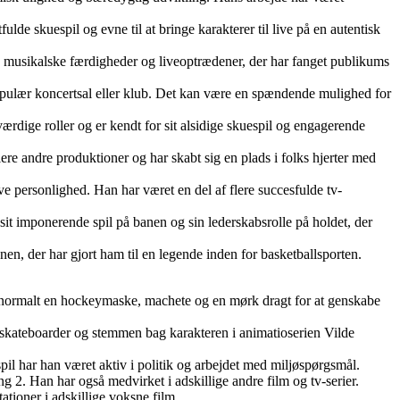
ulde skuespil og evne til at bringe karakterer til live på en autentisk
r, musikalske færdigheder og liveoptrædener, der har fanget publikums
 populær koncertsal eller klub. Det kan være en spændende mulighed for
rdige roller og er kendt for sit alsidige skuespil og engagerende
lere andre produktioner og har skabt sig en plads i folks hjerter med
e personlighed. Han har været en del af flere succesfulde tv-
sit imponerende spil på banen og sin lederskabsrolle på holdet, der
n, der har gjort ham til en legende inden for basketballsporten.
er normalt en hockeymaske, machete og en mørk dragt for at genskabe
l skateboarder og stemmen bag karakteren i animatioserien Vilde
pil har han været aktiv i politik og arbejdet med miljøspørgsmål.
 2. Han har også medvirket i adskillige andre film og tv-serier.
tioner i adskillige voksne film.