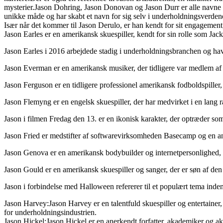
mysterier.Jason Dohring, Jason Donovan og Jason Durr er alle navne p
unikke måde og har skabt et navn for sig selv i underholdningsverden
Især når det kommer til Jason Derulo, er han kendt for sit engagement
Jason Earles er en amerikansk skuespiller, kendt for sin rolle som J
Jason Earles i 2016 arbejdede stadig i underholdningsbranchen og havd
Jason Everman er en amerikansk musiker, der tidligere var medlem 
Jason Ferguson er en tidligere professionel amerikansk fodboldspiller,
Jason Flemyng er en engelsk skuespiller, der har medvirket i en lang
Jason i filmen Fredag den 13. er en ikonisk karakter, der optræder so
Jason Fried er medstifter af softwarevirksomheden Basecamp og en ane
Jason Genova er en amerikansk bodybuilder og internetpersonlighed, de
Jason Gould er en amerikansk skuespiller og sanger, der er søn af den
Jason i forbindelse med Halloween refererer til et populært tema inden
Jason Harvey:Jason Harvey er en talentfuld skuespiller og entertainer, 
for underholdningsindustrien.
Jason Hickel:Jason Hickel er en anerkendt forfatter, akademiker og a