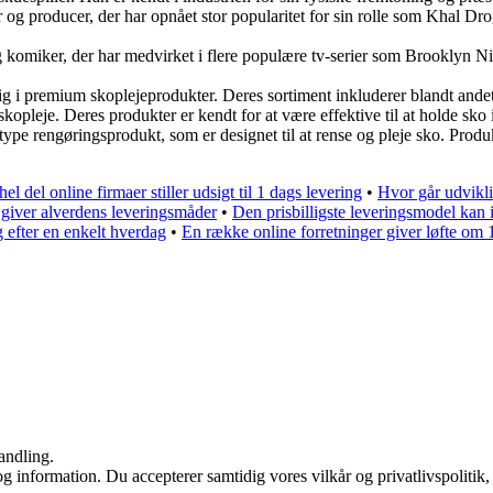
g producer, der har opnået stor popularitet for sin rolle som Khal 
 komiker, der har medvirket i flere populære tv-serier som Brooklyn 
ig i premium skoplejeprodukter. Deres sortiment inkluderer blandt andet
pleje. Deres produkter er kendt for at være effektive til at holde sko 
rengøringsprodukt, som er designet til at rense og pleje sko. Produktet 
hel del online firmaer stiller udsigt til 1 dags levering
•
Hvor går udvikl
giver alverdens leveringsmåder
•
Den prisbilligste leveringsmodel kan 
g efter en enkelt hverdag
•
En række online forretninger giver løfte om 
andling.
g information. Du accepterer samtidig vores vilkår og privatlivspolitik,