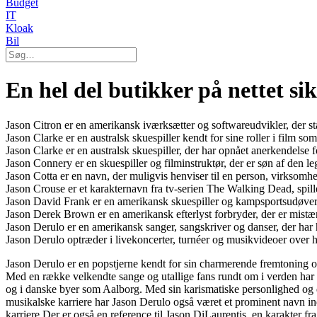
Budget
IT
Kloak
Bil
En hel del butikker på nettet s
Jason Citron er en amerikansk iværksætter og softwareudvikler, der 
Jason Clarke er en australsk skuespiller kendt for sine roller i film
Jason Clarke er en australsk skuespiller, der har opnået anerkendelse fo
Jason Connery er en skuespiller og filminstruktør, der er søn af den l
Jason Cotta er en navn, der muligvis henviser til en person, virksomhe
Jason Crouse er et karakternavn fra tv-serien The Walking Dead, spill
Jason David Frank er en amerikansk skuespiller og kampsportsudøver
Jason Derek Brown er en amerikansk efterlyst forbryder, der er mistæn
Jason Derulo er en amerikansk sanger, sangskriver og danser, der ha
Jason Derulo optræder i livekoncerter, turnéer og musikvideoer ove
Jason Derulo er en popstjerne kendt for sin charmerende fremtoning o
Med en række velkendte sange og utallige fans rundt om i verden har J
og i danske byer som Aalborg. Med sin karismatiske personlighed og 
musikalske karriere har Jason Derulo også været et prominent navn in
karriere.Der er også en reference til Jason DiLaurentis, en karakter fra 