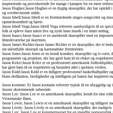
inspirerende og provokerende for mange i kampen for en mere retfær
Jason Hughes:Jason Hughes er en dygtig skuespiller, der har optrådt i en 
og overbevisende måde.
Jason Isbell:Jason Isbell er en fremtrædende singer-songwriter og mu
opmærksomhed og hjerte.
Jason Isbell Vega:Jason Isbell Vega refererer sandsynligvis til en sp
folk at opleve hans talent live og nyde hans musik i en intim setting.
Jason Isaacs:Jason Isaacs er en anerkendt skuespiller med en imponere
tilstedeværelse på skærmen.
Jason James Richter:Jason James Richter er en skuespiller, der er bedst
sin talentfulde skuespil og karismatiske fremtræden.
Jason Jones:Jason Jones er en kendt komiker, skuespiller og tv-vært, 
programmer og projekter, der har gjort ham til en elsket og respektere
Jason Kelce:Jason Kelce er en professionel amerikansk fodboldspiller, 
har gjort ham til en respekteret og beundret atlet i sportens verden.
Jason Kidd:Jason Kidd er en tidligere professionel basketballspiller 
Hans dedikation, færdigheder og intelligens på banen har inspireret m
Jason kostume: Et Jason kostume refererer typisk til en uhyggelig og
Jasons skræmmende udseende.
Jason Lee: Jason Lee er en amerikansk skuespiller, kendt for sine rol
Victorianske Børn.
Jason Lewis: Jason Lewis er en amerikansk skuespiller og tidligere mod
Jason Lively: Jason Lively er en amerikansk skuespiller, der muligvis
Jason Luv: Jason Luv er kunstnernavnet for en mandlig pornografisk sku