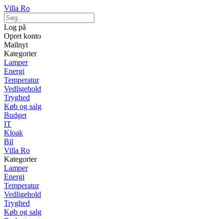
Villa Ro
Log på
Opret konto
Mailnyt
Kategorier
Lamper
Energi
Temperatur
Vedligehold
Tryghed
Køb og salg
Budget
IT
Kloak
Bil
Villa Ro
Kategorier
Lamper
Energi
Temperatur
Vedligehold
Tryghed
Køb og salg