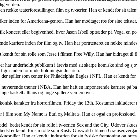
dig verden.
række teaterforestillinger, film og tv-serier. Han er kendt for sit talentf
siker inden for Americana-genren. Han har modtaget ros for sine tekste
ecifik koncert eller begivenhed, hvor Jason Isbell optræder på Vega, en
nde karriere inden for film og tv. Han har portrætteret en række mindevæ
 kendt for sin rolle som Jesse i filmen Free Willy. Han har bidraget til f
der har underholdt publikum i årevis med sit skarpe komiske sind og sjov
t figur inden for underholdningsindustrien.
der spiller som center for Philadelphia Eagles i NFL. Han er kendt for 
og nuværende træner i NBA. Han har haft en imponerende karriere på bane
ange basketballfans og unge spillere verden over.
 ikonisk karakter fra horrorfilmen, Friday the 13th. Kostumet inkluder
ler i film som My Name is Earl og Mallrats. Han er også en professione
el, bedst kendt for sin rolle i tv-serien Sex and the City. Udover skues
 bedst er kendt for sin rolle som Rusty Griswold i filmen Grænseovergang
espiller. Han er kendt i industrien for sin fysiske fremtoning og præsta