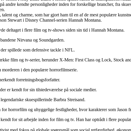
å andre kendte personligheder inden for forskellige brancher, fra skue
en.
, talent og charme, som har gjort ham til en af de mest populære kunst
ackson Stewart i Disney Channel-serien Hannah Montana.
e deltaget i flere film og tv-shows siden sin tid i Hannah Montana.
af bandene Nirvana og Soundgarden.
 der spillede som defensive tackle i NFL.
 række film og tv-serier, herunder X-Men: First Class og Lock, Stock 
m morderen i den populære horrorfilmserie.
rkendt forretningsbogsforfatter.
r er kendt for sin tilstedeværelse på sociale medier.
 legendariske skuespillerinde Barbra Streisand.
 for horrorfilm og uhyggelige festligheder, hvor karakterer som Jason f
kendt for sit arbejde inden for film og tv. Han har optrådt i flere popu
ktivist med fokus på globale spørgsmål som social retfærdighed, økono