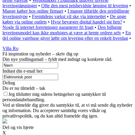
hente varerne
•
Webbutikker i Danmark udlover diverse
leveringsløsninger
•
Ofte den mest prisbevidste løsning til levering
•
Mange køber hos online firmaer
•
I mange tilfælde den prisbilligste
leveringstype
•
Fremtidens vækst vil ske via internettet
•
De unge
køber via online outlets
•
Hvor bevæger digital handel sig hen?
•
Nogle få internet forretninger garanterer fri fragt
•
Den billigste
leveringsmodel kan ikke modsiges at være at hente ordren selv
•
En
del online varehuse giver løfte om levering efter en enkelt hverdag
•
Villa Ro
Få inspiration og nyheder – skriv dig op
Din nye yndlingsmail – fyldt med indsigt og konkrete råd.
Indtast din e-mail her
Deltag
Du er nu tilmeldt – tak
Jeg tilslutter mig sidens betingelser og samtykker til
persondatabehandling.
Ved at tilmelde dig giver du samtykke til, at vi må sende dig nyheder
og information. Du accepterer samtidig vores vilkår og
privatlivspolitik, og du kan altid framelde dig igen.
Del og vis hjerte
X