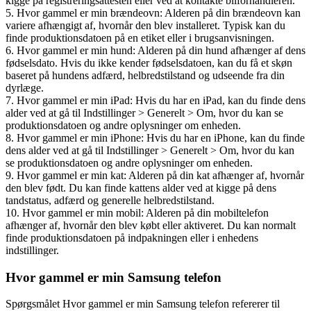
kigge på registreringsattesten eller ved at kontakte bilforhandleren.
5. Hvor gammel er min brændeovn: Alderen på din brændeovn kan
variere afhængigt af, hvornår den blev installeret. Typisk kan du
finde produktionsdatoen på en etiket eller i brugsanvisningen.
6. Hvor gammel er min hund: Alderen på din hund afhænger af dens
fødselsdato. Hvis du ikke kender fødselsdatoen, kan du få et skøn
baseret på hundens adfærd, helbredstilstand og udseende fra din
dyrlæge.
7. Hvor gammel er min iPad: Hvis du har en iPad, kan du finde dens
alder ved at gå til Indstillinger > Generelt > Om, hvor du kan se
produktionsdatoen og andre oplysninger om enheden.
8. Hvor gammel er min iPhone: Hvis du har en iPhone, kan du finde
dens alder ved at gå til Indstillinger > Generelt > Om, hvor du kan
se produktionsdatoen og andre oplysninger om enheden.
9. Hvor gammel er min kat: Alderen på din kat afhænger af, hvornår
den blev født. Du kan finde kattens alder ved at kigge på dens
tandstatus, adfærd og generelle helbredstilstand.
10. Hvor gammel er min mobil: Alderen på din mobiltelefon
afhænger af, hvornår den blev købt eller aktiveret. Du kan normalt
finde produktionsdatoen på indpakningen eller i enhedens
indstillinger.
Hvor gammel er min Samsung telefon
Spørgsmålet Hvor gammel er min Samsung telefon refererer til