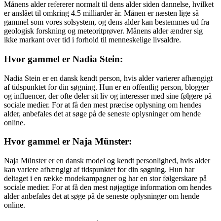
Månens alder refererer normalt til dens alder siden dannelse, hvilket
er anslået til omkring 4.5 milliarder år. Månen er næsten lige så
gammel som vores solsystem, og dens alder kan bestemmes ud fra
geologisk forskning og meteoritprøver. Månens alder ændrer sig
ikke markant over tid i forhold til menneskelige livsaldre.
Hvor gammel er Nadia Stein:
Nadia Stein er en dansk kendt person, hvis alder varierer afhængigt
af tidspunktet for din søgning. Hun er en offentlig person, blogger
og influencer, der ofte deler sit liv og interesser med sine følgere på
sociale medier. For at få den mest præcise oplysning om hendes
alder, anbefales det at søge på de seneste oplysninger om hende
online.
Hvor gammel er Naja Münster:
Naja Münster er en dansk model og kendt personlighed, hvis alder
kan variere afhængigt af tidspunktet for din søgning. Hun har
deltaget i en række modekampagner og har en stor følgerskare på
sociale medier. For at få den mest nøjagtige information om hendes
alder anbefales det at søge på de seneste oplysninger om hende
online.