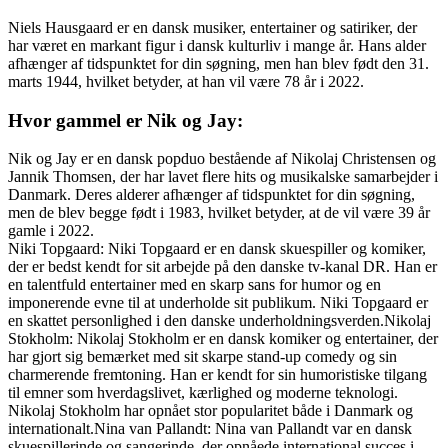
Niels Hausgaard er en dansk musiker, entertainer og satiriker, der
har været en markant figur i dansk kulturliv i mange år. Hans alder
afhænger af tidspunktet for din søgning, men han blev født den 31.
marts 1944, hvilket betyder, at han vil være 78 år i 2022.
Hvor gammel er Nik og Jay:
Nik og Jay er en dansk popduo bestående af Nikolaj Christensen og
Jannik Thomsen, der har lavet flere hits og musikalske samarbejder i
Danmark. Deres alderer afhænger af tidspunktet for din søgning,
men de blev begge født i 1983, hvilket betyder, at de vil være 39 år
gamle i 2022.
Niki Topgaard: Niki Topgaard er en dansk skuespiller og komiker,
der er bedst kendt for sit arbejde på den danske tv-kanal DR. Han er
en talentfuld entertainer med en skarp sans for humor og en
imponerende evne til at underholde sit publikum. Niki Topgaard er
en skattet personlighed i den danske underholdningsverden.Nikolaj
Stokholm: Nikolaj Stokholm er en dansk komiker og entertainer, der
har gjort sig bemærket med sit skarpe stand-up comedy og sin
charmerende fremtoning. Han er kendt for sin humoristiske tilgang
til emner som hverdagslivet, kærlighed og moderne teknologi.
Nikolaj Stokholm har opnået stor popularitet både i Danmark og
internationalt.Nina van Pallandt: Nina van Pallandt var en dansk
skuespillerinde og sangerinde, der opnåede international succes i