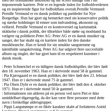
med det brasilianske landshold og har scoret utallige mål i sin
imponerende karriere. Pele er en legende inden for fodboldverdenen
og en inspirerende figur for fodboldfans overalt.Pernille Vermund:
Pernille Vermund er en dansk politiker og partileder for Nye
Borgerlige. Hun har gjort sig bemærket med sin konservative politik
og stærke holdninger til emner som indvandring, økonomi og
velfærd. Pernille Vermund er en kontroversiel og karismatisk
skikkelse i dansk politik, der tiltrækker både støtte og modstand fra
vælgere og politikere.Peter AG: Peter AG er en dansk musiker og
sanger, der har skabt sig en karriere inden for den danske
musikbranche. Han er kendt for sin smukke sangstemme og
talentfulde sangskrivning. Peter AG har udgivet flere succesfulde
album og singler, der har gjort ham til en respekteret kunstner i
dansk musik.
: Peter Schmeichel er en tidligere dansk fodboldspiller, der blev født
den 18. november 1963. Han er i skrivende stund 58 år gammel.
: Pia Kjærsgaard er en dansk politiker, der blev født den 23. februar
1947. Hun er i skrivende stund 75 år gammel.
: Pia Olsen Dyhr er en dansk politiker, der blev født den 4. oktober
1971. Hun er i skrivende stund 50 år gammel.
: Informationen om alderen på en person ved navn Piet er ikke
umiddelbart tilgængelig, da der kan være flere personer med dette
navn i forskellige aldersgrupper.
: Pippi Langstrømpe er en fiktiv karakter skabt af forfatteren Astrid