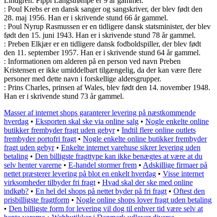
Lindgren. Pippi Langstrømpe er 9 år gammel.
: Poul Krebs er en dansk sanger og sangskriver, der blev født den
28. maj 1956. Han er i skrivende stund 66 år gammel.
: Poul Nyrup Rasmussen er en tidligere dansk statsminister, der blev
født den 15. juni 1943. Han er i skrivende stund 78 år gammel.
: Preben Elkjær er en tidligere dansk fodboldspiller, der blev født
den 11. september 1957. Han er i skrivende stund 64 år gammel.
: Informationen om alderen på en person ved navn Preben
Kristensen er ikke umiddelbart tilgængelig, da der kan være flere
personer med dette navn i forskellige aldersgrupper.
: Prins Charles, prinsen af Wales, blev født den 14. november 1948.
Han er i skrivende stund 73 år gammel.
Masser af internet shops garanterer levering på næstkommende
hverdag
•
Eksporten skal ske via online salg
•
Nogle enkelte online
butikker frembyder fragt uden gebyr
•
Indtil flere online outlets
frembyder portofri fragt
•
Nogle enkelte online butikker frembyder
fragt uden gebyr
•
Enkelte internet varehuse sikrer levering uden
betaling
•
Den billigste fragttype kan ikke benægtes at være at du
selv henter varerne
•
E-handel stormer frem
•
Adskillige firmaer på
nettet præsterer levering på blot en enkelt hverdag
•
Visse internet
virksomheder tilbyder fri fragt
•
Hvad skal der ske med online
indkøb?
•
En hel del shops på nettet byder på fri fragt
•
Oftest den
prisbilligste fragtform
•
Nogle online shops lover fragt uden betaling
•
Den billigste form for levering vil dog til enhver tid være selv at