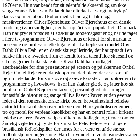
1970erne. Hun var kendt for sit talentfulde skuespil og smukke
sangstemme. Nina van Pallandt har efterladt et varigt indtryk på
dansk og international kultur med sit bidrag til film- og
musikverdenen.Oliver Bjerrehuus: Oliver Bjerrehuus er en dansk
model og tv-personlighed, der har opnået stor popularitet i Danmark.
Han har prydet forsiden af adskillige modemagasiner og har deltaget
i flere tv-programmer. Oliver Bjerrehuus er kendt for sit markante
udseende og professionelle tilgang til sit arbejde som model.Olivia
Dahl: Olivia Dahl er en dansk skuespillerinde, der har optrådt i en
række film og tv-serier. Hun er kendt for sit talentfulde skuespil og
sit engagement i dansk teater. Olivia Dahl har modtaget
anerkendelse for sine præstationer på scenen og på skærmen.Onkel
Reje: Onkel Reje er en dansk børneunderholder, der er elsket af
børn i hele landet for sin sjove og skæve karakter. Han optræder i tv-
programmer og live-shows, hvor han skaber glæde og latter hos sit
publikum. Onkel Reje er en farverig personlighed, der bringer
fantasifulde historier og sange til livs.Paven: Paven er den øverste
leder af den romerskkatolske kirke og en betydningsfuld religiøs
autoritet for katolikker over hele verden. Han symboliserer enhed,
tro og moral for verdens katolikker og har en central rolle i kirkens
ledelse og lære. Paven vælges af kardinalkollegiet og tjener som en
åndelig vejleder og hyrde for sin kirke.Pele: Pele er en tidligere
brasiliansk fodboldspiller, der anses for at være en af de største
fodboldstjerner nogensinde. Han har vundet tre verdensmesterskaber