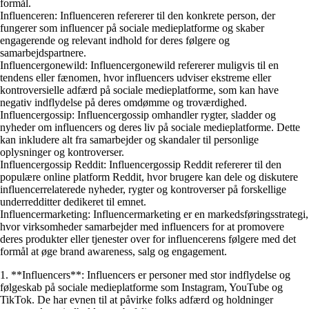
formål.
Influenceren: Influenceren refererer til den konkrete person, der
fungerer som influencer på sociale medieplatforme og skaber
engagerende og relevant indhold for deres følgere og
samarbejdspartnere.
Influencergonewild: Influencergonewild refererer muligvis til en
tendens eller fænomen, hvor influencers udviser ekstreme eller
kontroversielle adfærd på sociale medieplatforme, som kan have
negativ indflydelse på deres omdømme og troværdighed.
Influencergossip: Influencergossip omhandler rygter, sladder og
nyheder om influencers og deres liv på sociale medieplatforme. Dette
kan inkludere alt fra samarbejder og skandaler til personlige
oplysninger og kontroverser.
Influencergossip Reddit: Influencergossip Reddit refererer til den
populære online platform Reddit, hvor brugere kan dele og diskutere
influencerrelaterede nyheder, rygter og kontroverser på forskellige
underredditter dedikeret til emnet.
Influencermarketing: Influencermarketing er en markedsføringsstrategi,
hvor virksomheder samarbejder med influencers for at promovere
deres produkter eller tjenester over for influencerens følgere med det
formål at øge brand awareness, salg og engagement.
1. **Influencers**: Influencers er personer med stor indflydelse og
følgeskab på sociale medieplatforme som Instagram, YouTube og
TikTok. De har evnen til at påvirke folks adfærd og holdninger