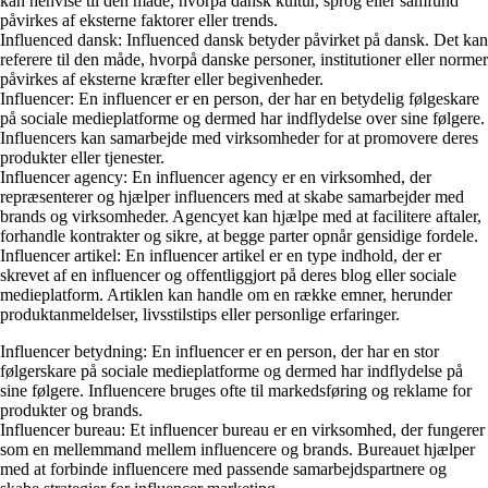
kan henvise til den måde, hvorpå dansk kultur, sprog eller samfund
påvirkes af eksterne faktorer eller trends.
Influenced dansk: Influenced dansk betyder påvirket på dansk. Det kan
referere til den måde, hvorpå danske personer, institutioner eller normer
påvirkes af eksterne kræfter eller begivenheder.
Influencer: En influencer er en person, der har en betydelig følgeskare
på sociale medieplatforme og dermed har indflydelse over sine følgere.
Influencers kan samarbejde med virksomheder for at promovere deres
produkter eller tjenester.
Influencer agency: En influencer agency er en virksomhed, der
repræsenterer og hjælper influencers med at skabe samarbejder med
brands og virksomheder. Agencyet kan hjælpe med at facilitere aftaler,
forhandle kontrakter og sikre, at begge parter opnår gensidige fordele.
Influencer artikel: En influencer artikel er en type indhold, der er
skrevet af en influencer og offentliggjort på deres blog eller sociale
medieplatform. Artiklen kan handle om en række emner, herunder
produktanmeldelser, livsstilstips eller personlige erfaringer.
Influencer betydning: En influencer er en person, der har en stor
følgerskare på sociale medieplatforme og dermed har indflydelse på
sine følgere. Influencere bruges ofte til markedsføring og reklame for
produkter og brands.
Influencer bureau: Et influencer bureau er en virksomhed, der fungerer
som en mellemmand mellem influencere og brands. Bureauet hjælper
med at forbinde influencere med passende samarbejdspartnere og