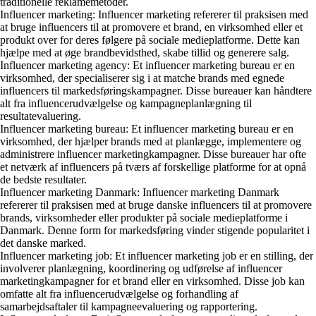
traditionelle reklamemetoder.
Influencer marketing: Influencer marketing refererer til praksisen med
at bruge influencers til at promovere et brand, en virksomhed eller et
produkt over for deres følgere på sociale medieplatforme. Dette kan
hjælpe med at øge brandbevidsthed, skabe tillid og generere salg.
Influencer marketing agency: Et influencer marketing bureau er en
virksomhed, der specialiserer sig i at matche brands med egnede
influencers til markedsføringskampagner. Disse bureauer kan håndtere
alt fra influencerudvælgelse og kampagneplanlægning til
resultatevaluering.
Influencer marketing bureau: Et influencer marketing bureau er en
virksomhed, der hjælper brands med at planlægge, implementere og
administrere influencer marketingkampagner. Disse bureauer har ofte
et netværk af influencers på tværs af forskellige platforme for at opnå
de bedste resultater.
Influencer marketing Danmark: Influencer marketing Danmark
refererer til praksisen med at bruge danske influencers til at promovere
brands, virksomheder eller produkter på sociale medieplatforme i
Danmark. Denne form for markedsføring vinder stigende popularitet i
det danske marked.
Influencer marketing job: Et influencer marketing job er en stilling, der
involverer planlægning, koordinering og udførelse af influencer
marketingkampagner for et brand eller en virksomhed. Disse job kan
omfatte alt fra influencerudvælgelse og forhandling af
samarbejdsaftaler til kampagneevaluering og rapportering.