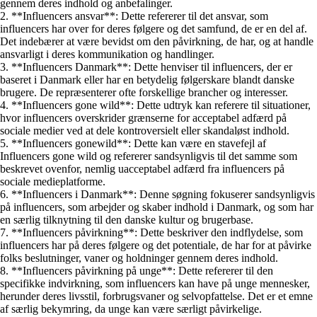
gennem deres indhold og anbefalinger.
2. **Influencers ansvar**: Dette refererer til det ansvar, som
influencers har over for deres følgere og det samfund, de er en del af.
Det indebærer at være bevidst om den påvirkning, de har, og at handle
ansvarligt i deres kommunikation og handlinger.
3. **Influencers Danmark**: Dette henviser til influencers, der er
baseret i Danmark eller har en betydelig følgerskare blandt danske
brugere. De repræsenterer ofte forskellige brancher og interesser.
4. **Influencers gone wild**: Dette udtryk kan referere til situationer,
hvor influencers overskrider grænserne for acceptabel adfærd på
sociale medier ved at dele kontroversielt eller skandaløst indhold.
5. **Influencers gonewild**: Dette kan være en stavefejl af
Influencers gone wild og refererer sandsynligvis til det samme som
beskrevet ovenfor, nemlig uacceptabel adfærd fra influencers på
sociale medieplatforme.
6. **Influencers i Danmark**: Denne søgning fokuserer sandsynligvis
på influencers, som arbejder og skaber indhold i Danmark, og som har
en særlig tilknytning til den danske kultur og brugerbase.
7. **Influencers påvirkning**: Dette beskriver den indflydelse, som
influencers har på deres følgere og det potentiale, de har for at påvirke
folks beslutninger, vaner og holdninger gennem deres indhold.
8. **Influencers påvirkning på unge**: Dette refererer til den
specifikke indvirkning, som influencers kan have på unge mennesker,
herunder deres livsstil, forbrugsvaner og selvopfattelse. Det er et emne
af særlig bekymring, da unge kan være særligt påvirkelige.