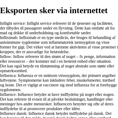
Eksporten sker via internettet
Inflight service: Inflight service refererer til de tjenester og faciliteter,
der tilbydes til passagerer under en flyvning. Dette kan omfatte alt fra
mad og drikke til underholdning og komfortable sæder.
Infliximab: Infliximab er en type medicin, der bruges til behandling af
autoimmune sygdomme som inflammatorisk tarmsygdom og visse
former for gigt. Det virker ved at hæmme aktiviteten af visse proteiner i
kroppen, der er ansvarlige for betændelse.
Inflow: Inflow refererer til den strøm af noget – fx penge, information
eller ressourcer – der kommer ind i en bestemt enhed eller situation.
Det kan også betyde en tilstrømning af noget abstrakt som støtte eller
opmærksomhed.
Influenca: Influenza er en smitsom virussygdom, der primært angriber
luftvejene. Symptomerne kan inkludere feber, muskelsmerter, træthed
og hoste. Det er vigtigt at vaccinere sig mod influenza for at forebygge
sygdommen.
Influence: Influence betyder at have indflydelse på noget eller nogen.
Det kan referere til evnen til at påvirke beslutninger, handlinger eller
meninger hos andre mennesker. Influencers benytter sig ofte af deres
indflydelse til at promovere produkter eller idéer.
Influence dansk: Influence dansk betyder indflydelse på dansk. Det