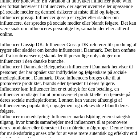
Influencer gonewild: En variation af udtrykket influencer gone wild,
der fortsat henviser til influencere, der agerer uventet eller upassende
på sociale medier og dermed risikerer at miste tillid og følgere.
Influencer gossip: Influencer gossip er rygter eller sladder om
influencere, der spredes på sociale medier eller blandt følgere. Det kan
være snak om influenceres personlige liv, samarbejder eller adfærd
online.
Influencer Gossip DK: Influencer Gossip DK refererer til spredning af
rygter eller sladder om kendte influencers i Danmark. Det kan omfatte
alt fra kontroverser og skandaler til personlige oplysninger om
influencers i den danske branche.
Influencer i Danmark: Betegnelsen influencer i Danmark henviser til
personer, der har opnået stor indflydelse og følgerskare på sociale
medieplatforme i Danmark. Disse influencers bruges ofte til at
promovere produkter, brands eller tjenester til deres følgere.
Influencer løn: Influencer løn er et udtryk for den betaling, en
influencer modtager for at promovere et produkt eller en tjeneste på
deres sociale medieplatforme. Lønnen kan variere afhængigt af
influencerens popularitet, engagement og rækkevidde blandt deres
følgere.
Influencer markedsføring: Influencer markedsføring er en strategisk
tilgang, hvor brands samarbejder med influencers til at promovere
deres produkter eller tjenester til en målrettet målgruppe. Denne form
for markedsføring anses ofte for at være mere autentisk og effektiv end