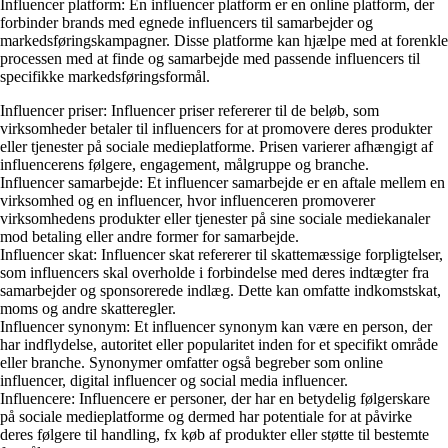
Influencer platform: En influencer platform er en online platform, der
forbinder brands med egnede influencers til samarbejder og
markedsføringskampagner. Disse platforme kan hjælpe med at forenkle
processen med at finde og samarbejde med passende influencers til
specifikke markedsføringsformål.
Influencer priser: Influencer priser refererer til de beløb, som
virksomheder betaler til influencers for at promovere deres produkter
eller tjenester på sociale medieplatforme. Prisen varierer afhængigt af
influencerens følgere, engagement, målgruppe og branche.
Influencer samarbejde: Et influencer samarbejde er en aftale mellem en
virksomhed og en influencer, hvor influenceren promoverer
virksomhedens produkter eller tjenester på sine sociale mediekanaler
mod betaling eller andre former for samarbejde.
Influencer skat: Influencer skat refererer til skattemæssige forpligtelser,
som influencers skal overholde i forbindelse med deres indtægter fra
samarbejder og sponsorerede indlæg. Dette kan omfatte indkomstskat,
moms og andre skatteregler.
Influencer synonym: Et influencer synonym kan være en person, der
har indflydelse, autoritet eller popularitet inden for et specifikt område
eller branche. Synonymer omfatter også begreber som online
influencer, digital influencer og social media influencer.
Influencere: Influencere er personer, der har en betydelig følgerskare
på sociale medieplatforme og dermed har potentiale for at påvirke
deres følgere til handling, fx køb af produkter eller støtte til bestemte