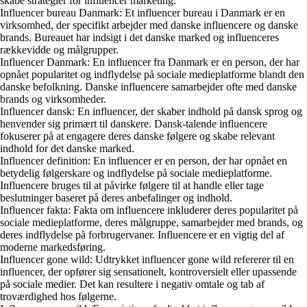
skabe strategier for influencer marketing.
Influencer bureau Danmark: Et influencer bureau i Danmark er en
virksomhed, der specifikt arbejder med danske influencere og danske
brands. Bureauet har indsigt i det danske marked og influenceres
rækkevidde og målgrupper.
Influencer Danmark: En influencer fra Danmark er en person, der har
opnået popularitet og indflydelse på sociale medieplatforme blandt den
danske befolkning. Danske influencere samarbejder ofte med danske
brands og virksomheder.
Influencer dansk: En influencer, der skaber indhold på dansk sprog og
henvender sig primært til danskere. Dansk-talende influencere
fokuserer på at engagere deres danske følgere og skabe relevant
indhold for det danske marked.
Influencer definition: En influencer er en person, der har opnået en
betydelig følgerskare og indflydelse på sociale medieplatforme.
Influencere bruges til at påvirke følgere til at handle eller tage
beslutninger baseret på deres anbefalinger og indhold.
Influencer fakta: Fakta om influencere inkluderer deres popularitet på
sociale medieplatforme, deres målgruppe, samarbejder med brands, og
deres indflydelse på forbrugervaner. Influencere er en vigtig del af
moderne markedsføring.
Influencer gone wild: Udtrykket influencer gone wild refererer til en
influencer, der opfører sig sensationelt, kontroversielt eller upassende
på sociale medier. Det kan resultere i negativ omtale og tab af
troværdighed hos følgerne.