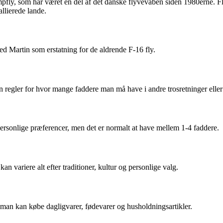
y, som har været en del af det danske flyvevåben siden 1980erne. Flyen
llierede lande.
d Martin som erstatning for de aldrende F-16 fly.
en regler for hvor mange faddere man må have i andre trosretninger elle
r personlige præferencer, men det er normalt at have mellem 1-4 faddere.
n variere alt efter traditioner, kultur og personlige valg.
man kan købe dagligvarer, fødevarer og husholdningsartikler.