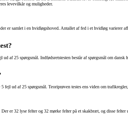
res levevilkår og muligheder.
 der er samlet i en hvidløgshoved. Antallet af fed i et hvidløg varierer a
est?
 ud af 25 spørgsmål. Indfødsretstesten består af spørgsmål om dansk his
?
 fejl ud af 25 spørgsmål. Teoriprøven testes ens viden om trafikregler, 
el. Der er 32 lyse felter og 32 mørke felter på et skakbræt, og disse felte