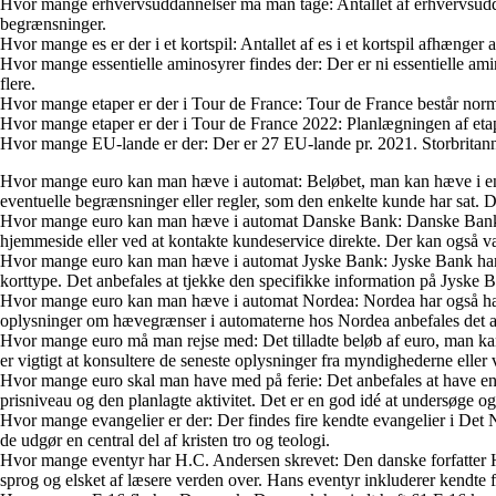
Hvor mange erhvervsuddannelser må man tage: Antallet af erhvervsuddan
begrænsninger.
Hvor mange es er der i et kortspil: Antallet af es i et kortspil afhænger af
Hvor mange essentielle aminosyrer findes der: Der er ni essentielle ami
flere.
Hvor mange etaper er der i Tour de France: Tour de France består normalt
Hvor mange etaper er der i Tour de France 2022: Planlægningen af etape
Hvor mange EU-lande er der: Der er 27 EU-lande pr. 2021. Storbritanni
Hvor mange euro kan man hæve i automat: Beløbet, man kan hæve i en au
eventuelle begrænsninger eller regler, som den enkelte kunde har sat. D
Hvor mange euro kan man hæve i automat Danske Bank: Danske Bank har
hjemmeside eller ved at kontakte kundeservice direkte. Der kan også 
Hvor mange euro kan man hæve i automat Jyske Bank: Jyske Bank har f
korttype. Det anbefales at tjekke den specifikke information på Jyske 
Hvor mange euro kan man hæve i automat Nordea: Nordea har også hæve
oplysninger om hævegrænser i automaterne hos Nordea anbefales det a
Hvor mange euro må man rejse med: Det tilladte beløb af euro, man kan r
er vigtigt at konsultere de seneste oplysninger fra myndighederne eller 
Hvor mange euro skal man have med på ferie: Det anbefales at have en
prisniveau og den planlagte aktivitet. Det er en god idé at undersøge og 
Hvor mange evangelier er der: Der findes fire kendte evangelier i Det
de udgør en central del af kristen tro og teologi.
Hvor mange eventyr har H.C. Andersen skrevet: Den danske forfatter H.C. 
sprog og elsket af læsere verden over. Hans eventyr inkluderer kendt