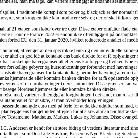
nelser, man må tage, kan variere afhængigt af uddannelsesinstitutionen
 spillet. I traditionelle kortspil som poker og blackjack er der normalt fir
nosyrer, som kroppen ikke kan producere selv og derfor skal tilføres gen
 af 21 etaper, som løber over tre uger. Disse etaper omfatter flade etap
rne i Tour de France 2022 er endnu ikke offentliggjort på tidspunktet 
en forlod EU den 31. januar 2020, hvilket reducerede antallet af medle
tomat, afhænger af den specifikke bank og den individuelle kundeprofi
et er altid en god idé at kontakte ens bank direkte for at få oplysning
 forskellige hævegrænser alt efter ens kontotype og hvilken type kor
være forskellige gebyrer og kursomkostninger forbundet med hævninger 
astsatte hævegrænser for kontantudtag, herunder hævning af euro i au
Banks hjemmeside eller kontakte banken direkte for at få opdaterede opl
grænser for eurohævninger i deres automater. Disse grænser kan varie
t besøge Nordeas hjemmeside eller kontakte banken direkte.
ejse med, varierer afhængigt af lovgivningen i det land, man rejser til 
valutabureauet for at sikre, at man overholder lovgivningen.
 passende mængde euro med på ferie for at dække udgifter som mad, tra
planlægge ens budget inden afrejsen for at sikre, at man har tilstrækkeli
 Nye Testamente: Matthæus, Markus, Lukas og Johannes. Disse evangelier
Andersen er kendt for sit store bidrag til verdens litteratur med sine ev
e fortællinger som Den Lille Havfrue, Kejserens Nye Klæder og Snedro