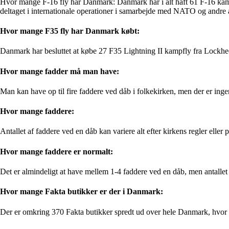
Hvor mange F-16 fly har Danmark: Danmark har i alt haft 61 F-16 kampfl
deltaget i internationale operationer i samarbejde med NATO og andre a
Hvor mange F35 fly har Danmark købt:
Danmark har besluttet at købe 27 F35 Lightning II kampfly fra Lockhee
Hvor mange fadder må man have:
Man kan have op til fire faddere ved dåb i folkekirken, men der er ing
Hvor mange faddere:
Antallet af faddere ved en dåb kan variere alt efter kirkens regler elle
Hvor mange faddere er normalt:
Det er almindeligt at have mellem 1-4 faddere ved en dåb, men antallet ka
Hvor mange Fakta butikker er der i Danmark:
Der er omkring 370 Fakta butikker spredt ud over hele Danmark, hvor 