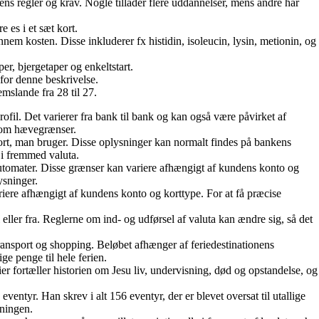
s regler og krav. Nogle tillader flere uddannelser, mens andre har
e es i et sæt kort.
nem kosten. Disse inkluderer fx histidin, isoleucin, lysin, metionin, og
er, bjergetaper og enkeltstart.
for denne beskrivelse.
mslande fra 28 til 27.
l. Det varierer fra bank til bank og kan også være påvirket af
er om hævegrænser.
t, man bruger. Disse oplysninger kan normalt findes på bankens
i fremmed valuta.
tomater. Disse grænser kan variere afhængigt af kundens konto og
ysninger.
re afhængigt af kundens konto og korttype. For at få præcise
eller fra. Reglerne om ind- og udførsel af valuta kan ændre sig, så det
nsport og shopping. Beløbet afhænger af feriedestinationens
ge penge til hele ferien.
 fortæller historien om Jesu liv, undervisning, død og opstandelse, og
entyr. Han skrev i alt 156 eventyr, der er blevet oversat til utallige
nningen.