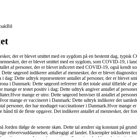
oak
Bil
et
nnesker, der er blevet smittet med en sygdom på en bestemt dag, typisk 
l mennesker, der er blevet smittet med en sygdom, som COVID-19, i lande
allet af personer, der er blevet inficeret med COVID-19, også kendt som
ette søgeord indikerer antallet af mennesker, der er blevet diagnostic
 i dag: Dette udtryk repræsenterer antallet af personer, der er blevet 
na i Danmark: Dette søgeord refererer til det totale antal tilfælde af
 mange er testet positiv i dag: Dette udtryk angiver antallet af person
tater.Hvor mange er utro: Dette søgeord henviser til antallet af personer,
old.Hvor mange er vaccineret i Danmark: Dette udtryk indikerer det samle
l personer, der har modtaget vaccinationer i Danmark.Hvor mange er vens
 hånd til de fleste opgaver. Det indikerer antallet af mennesker, der for
Jorden ifølge de seneste skøn. Dette tal ændrer sig konstant på grund a
e erhvervsuddannelser, afhængigt af landet. Eksempler inkluderer indust