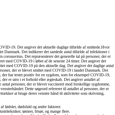
COVID-19. Det angiver det aktuelle daglige tilfælde af smittede.Hvor
t Danmark. Det indikerer det samlede antal tilfælde af infektioner i
 coronavirus. Det repræsenterer det generelle tal på personer, der er
eret med COVID-19 i løbet af de seneste 24 timer. Det angiver det
smittet med COVID-19 på den aktuelle dag. Det angiver det daglige antal
 personer, der er blevet smittet med COVID-19 i landet Danmark. Det
er, der har testet positiv for en sygdom, som for eksempel COVID-19,
 der er utro i et forhold eller ægteskab. Det angiver antallet af
de antal personer, der er blevet vaccineret mod forskellige sygdomme,
trehåndet: Dette søgeord refererer til antallet af personer, der er
etrækker at bruge deres venstre hånd til aktiviteter som skrivning,
f fødsler, dødsfald og andre faktorer.
ritekniker, tømrer, frisør, og mange flere.