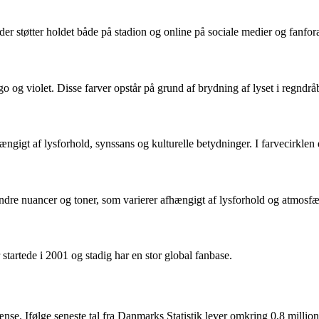
er støtter holdet både på stadion og online på sociale medier og fanfor
go og violet. Disse farver opstår på grund af brydning af lyset i regndrå
afhængigt af lysforhold, synssans og kulturelle betydninger. I farvecirkl
re nuancer og toner, som varierer afhængigt af lysforhold og atmosfær
 startede i 2001 og stadig har en stor global fanbase.
nse. Ifølge seneste tal fra Danmarks Statistik lever omkring 0,8 mill