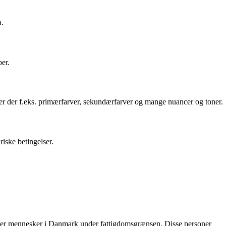
a.
ber.
en er der f.eks. primærfarver, sekundærfarver og mange nuancer og toner.
iske betingelser.
ioner mennesker i Danmark under fattigdomsgrænsen. Disse personer