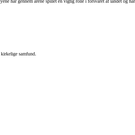
e har gennem årene spillet en vigtig rolle i forsvaret af landet og har
r kirkelige samfund.