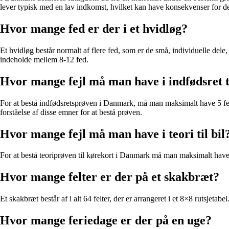
lever typisk med en lav indkomst, hvilket kan have konsekvenser for de
Hvor mange fed er der i et hvidløg?
Et hvidløg består normalt af flere fed, som er de små, individuelle dele,
indeholde mellem 8-12 fed.
Hvor mange fejl må man have i indfødsret t
For at bestå indfødsretsprøven i Danmark, må man maksimalt have 5 fejl
forståelse af disse emner for at bestå prøven.
Hvor mange fejl må man have i teori til bil
For at bestå teoriprøven til kørekort i Danmark må man maksimalt have 5
Hvor mange felter er der på et skakbræt?
Et skakbræt består af i alt 64 felter, der er arrangeret i et 8×8 rutsjetab
Hvor mange feriedage er der på en uge?