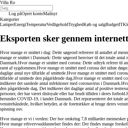
Villa Ro
Log på
Opret konto
Mailnyt
Kategorier
Lamper
Energi
Temperatur
Vedligehold
Tryghed
Køb og salg
Budget
IT
Kl
Eksporten sker gennem internett
Hvor mange er smittet i dag: Dette søgeord refererer til antallet af me
mange er smittet i Danmark: Dette søgeord henviser til det totale anta
Danmark.Hvor mange er smittet med corona: Dette udtryk referer til ant
ramt af sygdommen.Hvor mange er smittet med corona det sidste døgn: D
daglige antal nye tilfælde af smittede.Hvor mange er smittet med corona
tilfælde af smittede den pågældende dag.Hvor mange er smittet med coro
indikerer det samlede antal infektioner med coronavirus i Danmark.Hvor
den pågældende dag. Det indikerer det daglige antal af positive testresul
personer, der har været disloyale eller har brudt tilliden i deres forh
herunder COVID-19, i landet Danmark. Det repræsenterer det totale anta
venstrehåndede, hvilket betyder, at de foretrækker at bruge deres venstre
spisning osv.
Hvor mange er vi i verden: Der bor omkring 7,8 milliarder mennesker på 
Hvor mange erhvervsuddannelser findes der: Der findes mange forskellig