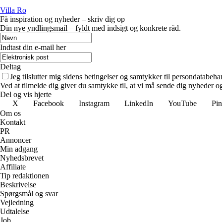
Villa Ro
Få inspiration og nyheder – skriv dig op
Din nye yndlingsmail – fyldt med indsigt og konkrete råd.
Indtast din e-mail her
Deltag
Jeg tilslutter mig sidens betingelser og samtykker til persondatabeha
Ved at tilmelde dig giver du samtykke til, at vi må sende dig nyheder og
Del og vis hjerte
X
Facebook
Instagram
LinkedIn
YouTube
Pin
Om os
Kontakt
PR
Annoncer
Min adgang
Nyhedsbrevet
Affiliate
Tip redaktionen
Beskrivelse
Spørgsmål og svar
Vejledning
Udtalelse
Job