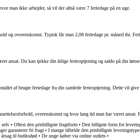
vor man ikke arbejder, så vil der altså være 7 feriedage på en uge.
hold og overenskomst. Typisk får man 2,08 feriedage pr. måned iht. Fer
æret ansat. Du kan tjekke din årlige ferieoptjening og saldo på din lønse
allet af brugte feriedage fra din samlede ferieoptjening. Dette vil give 
nsættelsesforhold, overenskomst og hvor lang tid man har været ansat. 
 selv
•
Oftest den prisbilligste fragtform
•
Den billigste form for leverin
ger garanterer fri fragt
•
I mange tilfælde den prisbilligste leveringstype
 årsag til butiksdød
•
De unge køber via online outlets
•