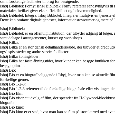
samt forskellige faciliteter til brug for besøgende.
Ishøj Bibliotek Forny: Ishøj Bibliotek Forny refererer sandsynligvis til
materialer, hvilket giver ekstra fleksibilitet og bekvemmelighed.
Ishøj Bibliotek Integra: Ishøj Bibliotek Integra er muligvis en tjeneste e
Dette kan omfatte digitale tjenester, informationsressourcer og mere på 
Ishøj Bibliotek:
Ishøj Bibliotek er en offentlig institution, der tilbyder adgang til bøge
samt deltage i arrangementer, kurser og workshops.
Ishøj Bilka:
Ishøj Bilka er en stor dansk detailhandelskæde, der tilbyder et bredt ud
også spisesteder og andre servicefaciliteter.
Ishøj Bilka åbningstider:
Ishøj Bilka har faste åbningstider, hvor kunder kan besøge butikken for
besøg optimalt.
Ishøj Bio:
Ishøj Bio er en biograf beliggende i Ishøj, hvor man kan se aktuelle fil
forskellige genrer.
Ishøj Bio 1-2-3:
Ishøj Bio 1-2-3 refererer til de forskellige biografsale eller visninger, 
Ishøj Bio film:
Ishøj Bio viser et udvalg af film, der spænder fra Hollywood-blockbus
biografen.
Ishøj Bio kino:
Ishøj Bio kino er et sted, hvor man kan se film på stort lærred med a