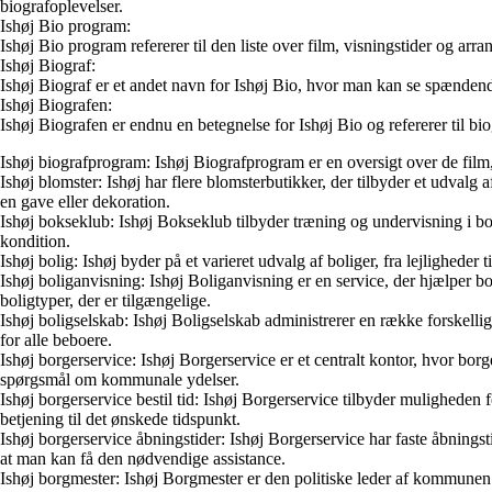
biografoplevelser.
Ishøj Bio program:
Ishøj Bio program refererer til den liste over film, visningstider og ar
Ishøj Biograf:
Ishøj Biograf er et andet navn for Ishøj Bio, hvor man kan se spændende
Ishøj Biografen:
Ishøj Biografen er endnu en betegnelse for Ishøj Bio og refererer til b
Ishøj biografprogram: Ishøj Biografprogram er en oversigt over de film,
Ishøj blomster: Ishøj har flere blomsterbutikker, der tilbyder et udvalg
en gave eller dekoration.
Ishøj bokseklub: Ishøj Bokseklub tilbyder træning og undervisning i 
kondition.
Ishøj bolig: Ishøj byder på et varieret udvalg af boliger, fra lejligheder
Ishøj boliganvisning: Ishøj Boliganvisning er en service, der hjælper bo
boligtyper, der er tilgængelige.
Ishøj boligselskab: Ishøj Boligselskab administrerer en række forskellig
for alle beboere.
Ishøj borgerservice: Ishøj Borgerservice er et centralt kontor, hvor borg
spørgsmål om kommunale ydelser.
Ishøj borgerservice bestil tid: Ishøj Borgerservice tilbyder muligheden f
betjening til det ønskede tidspunkt.
Ishøj borgerservice åbningstider: Ishøj Borgerservice har faste åbningst
at man kan få den nødvendige assistance.
Ishøj borgmester: Ishøj Borgmester er den politiske leder af kommune