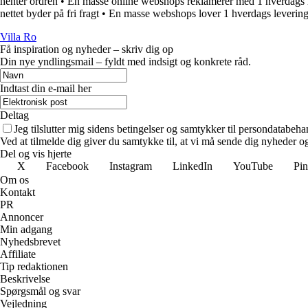
henter ordren
•
En masse online webshops reklamerer med 1 hverdags 
nettet byder på fri fragt
•
En masse webshops lover 1 hverdags leverin
Villa Ro
Få inspiration og nyheder – skriv dig op
Din nye yndlingsmail – fyldt med indsigt og konkrete råd.
Indtast din e-mail her
Deltag
Jeg tilslutter mig sidens betingelser og samtykker til persondatabeha
Ved at tilmelde dig giver du samtykke til, at vi må sende dig nyheder og
Del og vis hjerte
X
Facebook
Instagram
LinkedIn
YouTube
Pin
Om os
Kontakt
PR
Annoncer
Min adgang
Nyhedsbrevet
Affiliate
Tip redaktionen
Beskrivelse
Spørgsmål og svar
Vejledning