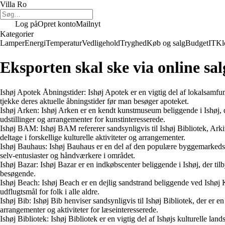
Villa Ro
Log på
Opret konto
Mailnyt
Kategorier
Lamper
Energi
Temperatur
Vedligehold
Tryghed
Køb og salg
Budget
IT
Kl
Eksporten skal ske via online sal
Ishøj Apotek Åbningstider: Ishøj Apotek er en vigtig del af lokalsamfund
tjekke deres aktuelle åbningstider før man besøger apoteket.
Ishøj Arken: Ishøj Arken er en kendt kunstmuseum beliggende i Ishøj, 
udstillinger og arrangementer for kunstinteresserede.
Ishøj BAM: Ishøj BAM refererer sandsynligvis til Ishøj Bibliotek, Arkiv 
deltage i forskellige kulturelle aktiviteter og arrangementer.
Ishøj Bauhaus: Ishøj Bauhaus er en del af den populære byggemarkedskæ
selv-entusiaster og håndværkere i området.
Ishøj Bazar: Ishøj Bazar er en indkøbscenter beliggende i Ishøj, der ti
besøgende.
Ishøj Beach: Ishøj Beach er en dejlig sandstrand beliggende ved Ishøj 
udflugtsmål for folk i alle aldre.
Ishøj Bib: Ishøj Bib henviser sandsynligvis til Ishøj Bibliotek, der er en 
arrangementer og aktiviteter for læseinteresserede.
Ishøj Bibliotek: Ishøj Bibliotek er en vigtig del af Ishøjs kulturelle la