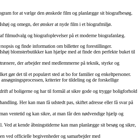
 program for at vælge den ønskede film og planlægge sit biografbesøg.
Ishøj og omegn, der ønsker at nyde film i et biografmiljø.
e af filmudvalg og biografoplevelser på et moderne biografanlæg.
opsis og finde information om billetter og forestillinger.
. Ishøj blomsterbutikker kan hjælpe med at finde den perfekte buket til
 trænere, der arbejder med medlemmerne på teknik, styrke og
lket gør det til et populært sted at bo for familier og enkeltpersoner.
ansøgningsprocessen, kriterier for tildeling og de forskellige
rift af boligerne og har til formål at sikre gode og trygge boligforhold
handling. Her kan man få udstedt pas, skiftet adresse eller få svar på
dgår man ventetid og kan sikre, at man får den nødvendige hjælp og
ail. Ved at kende åbningstiderne kan man planlægge sit besøg og sikre,
yen ved officielle begivenheder og samarbejder med