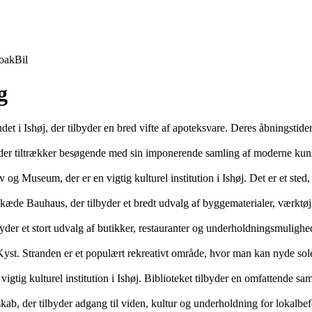
oak
Bil
g
et i Ishøj, der tilbyder en bred vifte af apoteksvare. Deres åbningstide
der tiltrækker besøgende med sin imponerende samling af moderne kunst
og Museum, der er en vigtig kulturel institution i Ishøj. Det er et sted
de Bauhaus, der tilbyder et bredt udvalg af byggematerialer, værktøj,
lbyder et stort udvalg af butikker, restauranter og underholdningsmuligh
Kyst. Stranden er et populært rekreativt område, hvor man kan nyde sole
vigtig kulturel institution i Ishøj. Biblioteket tilbyder en omfattende sam
ndskab, der tilbyder adgang til viden, kultur og underholdning for lokalbe