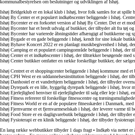
kommunalbestyrelsen om beslutninger og udviklingen af Ishøj.
Ishøj Bridgeklub er en lokal klub i Ishøj, hvor folk samles for at spil
Ishøj By Center er et populært indkøbscenter beliggende i Ishøj. Centret
Ishøj Bycenter er en forkortet version af Ishøj By Center. Det er et mod
Ishøj Bycenter har et bredt udvalg af butikker, der tilbyder alt fra tøj 
Ishøj Bycenter har varierede åbningstider afhængigt af butikkerne og s
Ishøj Bygade er en gade beliggende i Ishøj, kendt for sine lokale but
Ishøj Byhave Koncert 2022 er en planlagt musikbegivenhed i Ishøj, der
Ishøj Camping er et populært campingområde beliggende i Ishøj, der ti
Ishøj Center er et indkøbscenter i Ishøj, der tiltrækker besøgende med s
Ishøj Center butikker omfatter en række forskellige butikker, der sælger
Ishøj Centret er et shoppingcenter beliggende i Ishøj kommune med et br
Ishøj CPH West er en uddannelsesinstitution beliggende i Ishøj, der ti
Ishøj Danhostel er et vandrehjem beliggende i Ishøj, der tilbyder overna
Ishøj Dyrepark er en lille, hyggelig dyrepark beliggende i Ishøj, hvor 
Ishøj Ejerlejlighed henviser til ejerlejligheder til salg eller leje i Ishøj
Ishøj Fitness refererer til forskellige fitnesscentre og træningsmulighe
Ishøj Fitness World er en af de populære fitnesskæder i Danmark, med e
Ishøj Fjernvarme er et fjernvarmeselskab i Ishøj, der leverer varme til
Ishøj Food Store er en dagligvarebutik beliggende i Ishøj, der tilbyder 
Ishøj Fysioterapi er en klinik beliggende i Ishøj, der tilbyder fysioter
En lang række webbutikker tilbyder 1 dags fragt
•
Indkøb via nettet er 