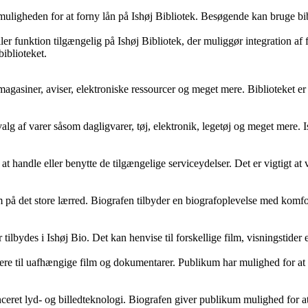
 muligheden for at forny lån på Ishøj Bibliotek. Besøgende kan bruge bibl
ller funktion tilgængelig på Ishøj Bibliotek, der muliggør integration af 
biblioteket.
r, magasiner, aviser, elektroniske ressourcer og meget mere. Biblioteket e
valg af varer såsom dagligvarer, tøj, elektronik, legetøj og meget mere.
 at handle eller benytte de tilgængelige serviceydelser. Det er vigtigt 
m på det store lærred. Biografen tilbyder en biografoplevelse med komfor
der tilbydes i Ishøj Bio. Det kan henvise til forskellige film, visningstid
tere til uafhængige film og dokumentarer. Publikum har mulighed for at
vanceret lyd- og billedteknologi. Biografen giver publikum mulighed fo