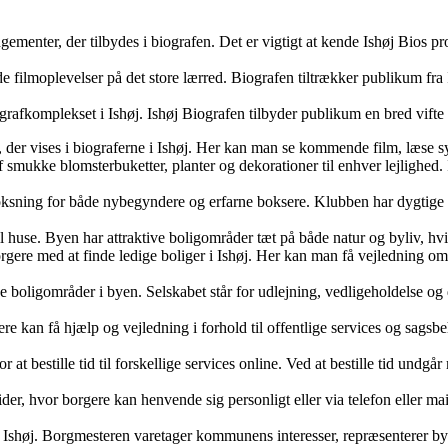
rangementer, der tilbydes i biografen. Det er vigtigt at kende Ishøj Bios
 filmoplevelser på det store lærred. Biografen tiltrækker publikum fra 
iografkomplekset i Ishøj. Ishøj Biografen tilbyder publikum en bred vift
 der vises i biograferne i Ishøj. Her kan man se kommende film, læse syn
 af smukke blomsterbuketter, planter og dekorationer til enhver lejlighed
boksning for både nybegyndere og erfarne boksere. Klubben har dygtige
 til huse. Byen har attraktive boligområder tæt på både natur og byliv, hvi
rgere med at finde ledige boliger i Ishøj. Her kan man få vejledning om 
e boligområder i byen. Selskabet står for udlejning, vedligeholdelse og d
ere kan få hjælp og vejledning i forhold til offentlige services og sagsbe
or at bestille tid til forskellige services online. Ved at bestille tid un
ider, hvor borgere kan henvende sig personligt eller via telefon eller m
n Ishøj. Borgmesteren varetager kommunens interesser, repræsenterer b