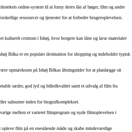
iotekets online-system til at forny deres lån af bøger, film og andre
forskellige ressourcer og tjenester for at forbedre brugeroplevelsen.
r et kulturelt centrum i Ishøj, hvor borgere kan låne og læse materialer
 Ishøj Bilka er en populær destination for shopping og indeholder typisk
at være opmærksom på Ishøj Bilkas åbningstider for at planlægge sit
table sæder, god lyd og billedkvalitet samt et udvalg af film fra
er eller salnumre inden for biografkomplekset.
 vælge mellem et varieret filmprogram og nyde filmoplevelsen i
r at opleve film på en enestående måde og skabe mindeværdige