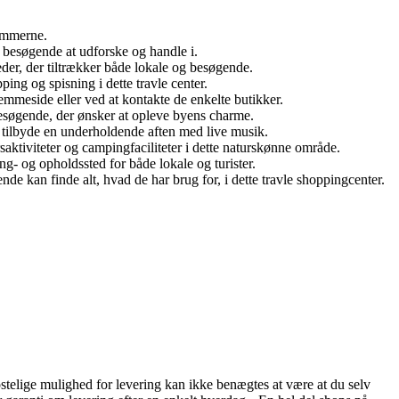
lemmerne.
r besøgende at udforske og handle i.
eder, der tiltrækker både lokale og besøgende.
ing og spisning i dette travle center.
emmeside eller ved at kontakte de enkelte butikker.
besøgende, der ønsker at opleve byens charme.
 tilbyde en underholdende aften med live musik.
ktiviteter og campingfaciliteter i dette naturskønne område.
ng- og opholdssted for både lokale og turister.
de kan finde alt, hvad de har brug for, i dette travle shoppingcenter.
telige mulighed for levering kan ikke benægtes at være at du selv