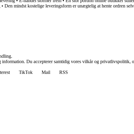
levering
•
E-handel stormer frem
•
En stor portion online butikker still
g
•
Den mindst kostelige leveringsform er unægtelig at hente ordren selv
ndling.
 information. Du accepterer samtidig vores vilkår og privatlivspolitik, 
terest
TikTok
Mail
RSS