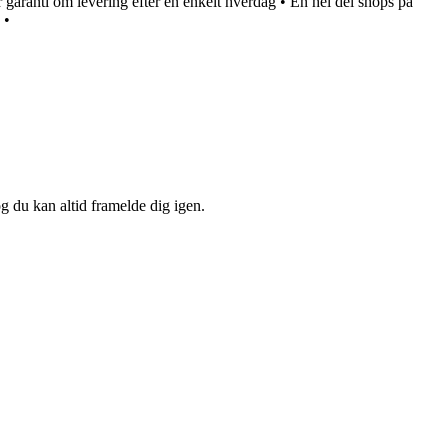
er garanti om levering efter en enkelt hverdag
•
En hel del shops på
•
og du kan altid framelde dig igen.