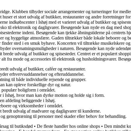
le bridge. Klubben tilbyder sociale arrangementer og turneringer for med
 huser et stort udvalg af butikker, restauranter og andre forretninger fo
erne indkøbscenter i Ishøj med et varieret udvalg af butikker og spisest
og sko til elektronik og dagligvarer. Besøgende kan nyde en dag med shopp
pisestederne indeni. Besøgende kan tjekke åbningstiderne på centrets hj
ikker og hyggelige atmosfære. Gaden tiltrækker både lokale beboere og 
 finder sted i en smuk byhave. Koncerten vil tiltrække musikelskere og
lbyder overnatningsmuligheder i naturen. Besøgende kan nyde udendørsa
it brede udvalg af butikker og spisesteder. Centret er et populært shoppi
 alt fra mode og accessories til elektronik og husholdningsvarer. Besøgen
edt udvalg af butikker, caféer og restauranter.
lbyder erhvervsuddannelser og efteruddannelse.
tning til både individuelle rejsende og grupper.
man kan opleve forskellige dyr og natur.
, en populær boligform i området.
der i Ishøj, hvor man kan dyrke motion og holde sig i form.
n afdeling beliggende i Ishøj.
 beboere og virksomheder i området.
et bredt udvalg af madvarer og dagligvarer til kunderne.
api og genoptræning til personer med skader eller behov for behandling.
årsag til butiksdød
•
De fleste handler hos online shops
•
Den mindst kos