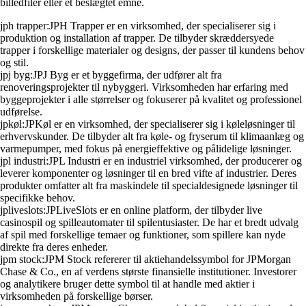
billedfiler eller et beslægtet emne.
jph trapper:JPH Trapper er en virksomhed, der specialiserer sig i
produktion og installation af trapper. De tilbyder skræddersyede
trapper i forskellige materialer og designs, der passer til kundens behov
og stil.
jpj byg:JPJ Byg er et byggefirma, der udfører alt fra
renoveringsprojekter til nybyggeri. Virksomheden har erfaring med
byggeprojekter i alle størrelser og fokuserer på kvalitet og professionel
udførelse.
jpkøl:JPKøl er en virksomhed, der specialiserer sig i køleløsninger til
erhvervskunder. De tilbyder alt fra køle- og fryserum til klimaanlæg og
varmepumper, med fokus på energieffektive og pålidelige løsninger.
jpl industri:JPL Industri er en industriel virksomhed, der producerer og
leverer komponenter og løsninger til en bred vifte af industrier. Deres
produkter omfatter alt fra maskindele til specialdesignede løsninger til
specifikke behov.
jpliveslots:JPLiveSlots er en online platform, der tilbyder live
casinospil og spilleautomater til spilentusiaster. De har et bredt udvalg
af spil med forskellige temaer og funktioner, som spillere kan nyde
direkte fra deres enheder.
jpm stock:JPM Stock refererer til aktiehandelssymbol for JPMorgan
Chase & Co., en af verdens største finansielle institutioner. Investorer
og analytikere bruger dette symbol til at handle med aktier i
virksomheden på forskellige børser.