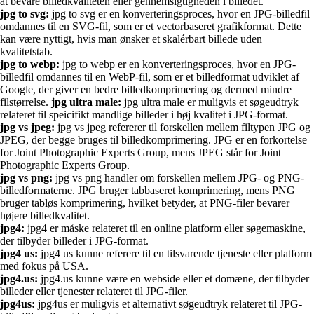
at bevare billedkvaliteten eller gennemsigtigheden i billedet.
jpg to svg:
jpg to svg er en konverteringsproces, hvor en JPG-billedfil
omdannes til en SVG-fil, som er et vectorbaseret grafikformat. Dette
kan være nyttigt, hvis man ønsker et skalérbart billede uden
kvalitetstab.
jpg to webp:
jpg to webp er en konverteringsproces, hvor en JPG-
billedfil omdannes til en WebP-fil, som er et billedformat udviklet af
Google, der giver en bedre billedkomprimering og dermed mindre
filstørrelse.
jpg ultra male:
jpg ultra male er muligvis et søgeudtryk
relateret til speicifikt mandlige billeder i høj kvalitet i JPG-format.
jpg vs jpeg:
jpg vs jpeg refererer til forskellen mellem filtypen JPG og
JPEG, der begge bruges til billedkomprimering. JPG er en forkortelse
for Joint Photographic Experts Group, mens JPEG står for Joint
Photographic Experts Group.
jpg vs png:
jpg vs png handler om forskellen mellem JPG- og PNG-
billedformaterne. JPG bruger tabbaseret komprimering, mens PNG
bruger tabløs komprimering, hvilket betyder, at PNG-filer bevarer
højere billedkvalitet.
jpg4:
jpg4 er måske relateret til en online platform eller søgemaskine,
der tilbyder billeder i JPG-format.
jpg4 us:
jpg4 us kunne referere til en tilsvarende tjeneste eller platform
med fokus på USA.
jpg4.us:
jpg4.us kunne være en webside eller et domæne, der tilbyder
billeder eller tjenester relateret til JPG-filer.
jpg4us:
jpg4us er muligvis et alternativt søgeudtryk relateret til JPG-