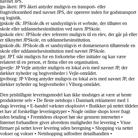
navnet JPS.
jps åkeri: JPS åkeri antyder muligvis en transport- eller
fragtvirksomhed med navnet JPS, der opererer inden for godstransport
og logistik.
jpskole dk: JPSkole.dk er sandsynligvis et website, der tilhører en
skole eller uddannelsesinstitution ved navn JPSkole.
jpskole elev: JPSkole elev refererer muligvis til en elev, der går på eller
er tilknyttet JPSkole, en uddannelsesinstitution.
jpskole.dk: JPSkole.dk er sandsynligvis et domænenavn tilhørende en
skole eller uddannelsesinstitution med navnet JPSkole.
jpt: JPT står muligvis for en forkortelse eller initialer og kan være
relateret til en person, et firma eller en organisation.
jpvejle: JP Vejle antyder muligvis en lokal avis med navnet JP, der
dækker nyheder og begivenheder i Vejle-området.
jpviborg: JP Viborg antyder muligvis en lokal avis med navnet JP, der
dækker nyheder og begivenheder i Viborg-området.
Den prisbilligste leveringsmodel kan ikke modsiges at være at hente
produkterne selv
•
De fleste netshops i Danmark reklamerer med 1
dags levering
•
E-handel vækster eksplosivt
•
Butikker på nettet tildeler
et hav af forskellige leveringstyper
•
Nogle online shops lover fragt
uden betaling
•
Fremtidens eksport bør ske gennem internettet
•
Internet forhandlere giver alverdens muligheder for levering
•
Visse
firmaer på nettet lover levering uden beregning
•
Shopping via nettet
vokser og vokser
•
Netshopping udfordrer detailhandlen
•