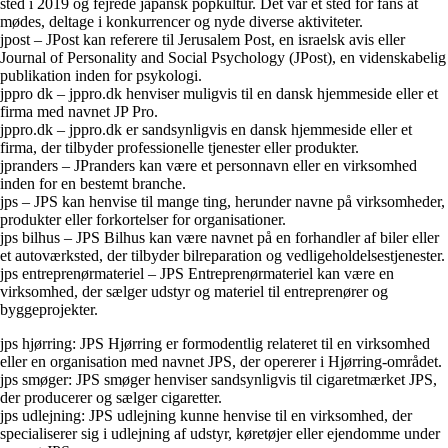
sted i 2019 og fejrede japansk popkultur. Det var et sted for fans at
mødes, deltage i konkurrencer og nyde diverse aktiviteter.
jpost – JPost kan referere til Jerusalem Post, en israelsk avis eller
Journal of Personality and Social Psychology (JPost), en videnskabelig
publikation inden for psykologi.
jppro dk – jppro.dk henviser muligvis til en dansk hjemmeside eller et
firma med navnet JP Pro.
jppro.dk – jppro.dk er sandsynligvis en dansk hjemmeside eller et
firma, der tilbyder professionelle tjenester eller produkter.
jpranders – JPranders kan være et personnavn eller en virksomhed
inden for en bestemt branche.
jps – JPS kan henvise til mange ting, herunder navne på virksomheder,
produkter eller forkortelser for organisationer.
jps bilhus – JPS Bilhus kan være navnet på en forhandler af biler eller
et autoværksted, der tilbyder bilreparation og vedligeholdelsestjenester.
jps entreprenørmateriel – JPS Entreprenørmateriel kan være en
virksomhed, der sælger udstyr og materiel til entreprenører og
byggeprojekter.
jps hjørring: JPS Hjørring er formodentlig relateret til en virksomhed
eller en organisation med navnet JPS, der opererer i Hjørring-området.
jps smøger: JPS smøger henviser sandsynligvis til cigaretmærket JPS,
der producerer og sælger cigaretter.
jps udlejning: JPS udlejning kunne henvise til en virksomhed, der
specialiserer sig i udlejning af udstyr, køretøjer eller ejendomme under