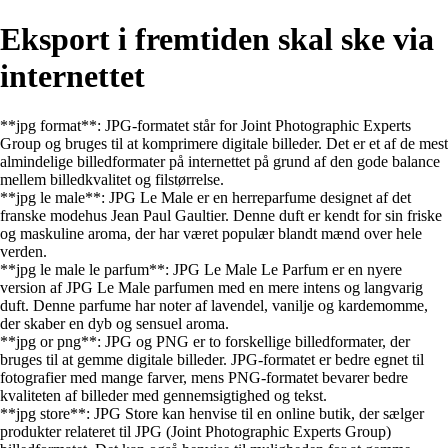
Eksport i fremtiden skal ske via
internettet
**jpg format**: JPG-formatet står for Joint Photographic Experts
Group og bruges til at komprimere digitale billeder. Det er et af de mest
almindelige billedformater på internettet på grund af den gode balance
mellem billedkvalitet og filstørrelse.
**jpg le male**: JPG Le Male er en herreparfume designet af det
franske modehus Jean Paul Gaultier. Denne duft er kendt for sin friske
og maskuline aroma, der har været populær blandt mænd over hele
verden.
**jpg le male le parfum**: JPG Le Male Le Parfum er en nyere
version af JPG Le Male parfumen med en mere intens og langvarig
duft. Denne parfume har noter af lavendel, vanilje og kardemomme,
der skaber en dyb og sensuel aroma.
**jpg or png**: JPG og PNG er to forskellige billedformater, der
bruges til at gemme digitale billeder. JPG-formatet er bedre egnet til
fotografier med mange farver, mens PNG-formatet bevarer bedre
kvaliteten af billeder med gennemsigtighed og tekst.
**jpg store**: JPG Store kan henvise til en online butik, der sælger
produkter relateret til JPG (Joint Photographic Experts Group)