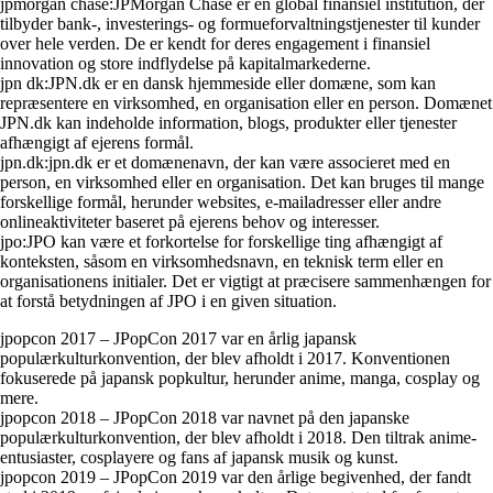
jpmorgan chase:JPMorgan Chase er en global finansiel institution, der
tilbyder bank-, investerings- og formueforvaltningstjenester til kunder
over hele verden. De er kendt for deres engagement i finansiel
innovation og store indflydelse på kapitalmarkederne.
jpn dk:JPN.dk er en dansk hjemmeside eller domæne, som kan
repræsentere en virksomhed, en organisation eller en person. Domænet
JPN.dk kan indeholde information, blogs, produkter eller tjenester
afhængigt af ejerens formål.
jpn.dk:jpn.dk er et domænenavn, der kan være associeret med en
person, en virksomhed eller en organisation. Det kan bruges til mange
forskellige formål, herunder websites, e-mailadresser eller andre
onlineaktiviteter baseret på ejerens behov og interesser.
jpo:JPO kan være et forkortelse for forskellige ting afhængigt af
konteksten, såsom en virksomhedsnavn, en teknisk term eller en
organisationens initialer. Det er vigtigt at præcisere sammenhængen for
at forstå betydningen af JPO i en given situation.
jpopcon 2017 – JPopCon 2017 var en årlig japansk
populærkulturkonvention, der blev afholdt i 2017. Konventionen
fokuserede på japansk popkultur, herunder anime, manga, cosplay og
mere.
jpopcon 2018 – JPopCon 2018 var navnet på den japanske
populærkulturkonvention, der blev afholdt i 2018. Den tiltrak anime-
entusiaster, cosplayere og fans af japansk musik og kunst.
jpopcon 2019 – JPopCon 2019 var den årlige begivenhed, der fandt