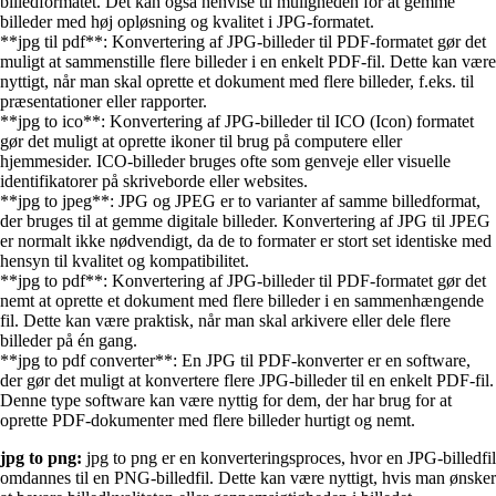
billedformatet. Det kan også henvise til muligheden for at gemme
billeder med høj opløsning og kvalitet i JPG-formatet.
**jpg til pdf**: Konvertering af JPG-billeder til PDF-formatet gør det
muligt at sammenstille flere billeder i en enkelt PDF-fil. Dette kan være
nyttigt, når man skal oprette et dokument med flere billeder, f.eks. til
præsentationer eller rapporter.
**jpg to ico**: Konvertering af JPG-billeder til ICO (Icon) formatet
gør det muligt at oprette ikoner til brug på computere eller
hjemmesider. ICO-billeder bruges ofte som genveje eller visuelle
identifikatorer på skriveborde eller websites.
**jpg to jpeg**: JPG og JPEG er to varianter af samme billedformat,
der bruges til at gemme digitale billeder. Konvertering af JPG til JPEG
er normalt ikke nødvendigt, da de to formater er stort set identiske med
hensyn til kvalitet og kompatibilitet.
**jpg to pdf**: Konvertering af JPG-billeder til PDF-formatet gør det
nemt at oprette et dokument med flere billeder i en sammenhængende
fil. Dette kan være praktisk, når man skal arkivere eller dele flere
billeder på én gang.
**jpg to pdf converter**: En JPG til PDF-konverter er en software,
der gør det muligt at konvertere flere JPG-billeder til en enkelt PDF-fil.
Denne type software kan være nyttig for dem, der har brug for at
oprette PDF-dokumenter med flere billeder hurtigt og nemt.
jpg to png:
jpg to png er en konverteringsproces, hvor en JPG-billedfil
omdannes til en PNG-billedfil. Dette kan være nyttigt, hvis man ønsker