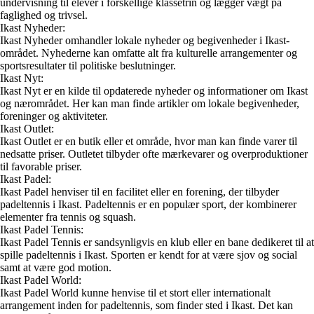
undervisning til elever i forskellige klassetrin og lægger vægt på
faglighed og trivsel.
Ikast Nyheder:
Ikast Nyheder omhandler lokale nyheder og begivenheder i Ikast-
området. Nyhederne kan omfatte alt fra kulturelle arrangementer og
sportsresultater til politiske beslutninger.
Ikast Nyt:
Ikast Nyt er en kilde til opdaterede nyheder og informationer om Ikast
og nærområdet. Her kan man finde artikler om lokale begivenheder,
foreninger og aktiviteter.
Ikast Outlet:
Ikast Outlet er en butik eller et område, hvor man kan finde varer til
nedsatte priser. Outletet tilbyder ofte mærkevarer og overproduktioner
til favorable priser.
Ikast Padel:
Ikast Padel henviser til en facilitet eller en forening, der tilbyder
padeltennis i Ikast. Padeltennis er en populær sport, der kombinerer
elementer fra tennis og squash.
Ikast Padel Tennis:
Ikast Padel Tennis er sandsynligvis en klub eller en bane dedikeret til at
spille padeltennis i Ikast. Sporten er kendt for at være sjov og social
samt at være god motion.
Ikast Padel World:
Ikast Padel World kunne henvise til et stort eller internationalt
arrangement inden for padeltennis, som finder sted i Ikast. Det kan