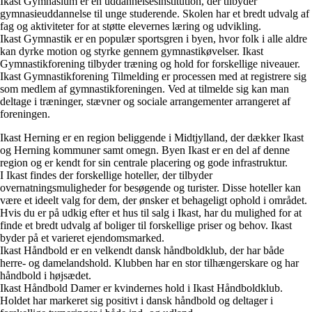
Ikast Gymnasium er en uddannelsesinstitution, der tilbyder
gymnasieuddannelse til unge studerende. Skolen har et bredt udvalg af
fag og aktiviteter for at støtte elevernes læring og udvikling.
Ikast Gymnastik er en populær sportsgren i byen, hvor folk i alle aldre
kan dyrke motion og styrke gennem gymnastikøvelser. Ikast
Gymnastikforening tilbyder træning og hold for forskellige niveauer.
Ikast Gymnastikforening Tilmelding er processen med at registrere sig
som medlem af gymnastikforeningen. Ved at tilmelde sig kan man
deltage i træninger, stævner og sociale arrangementer arrangeret af
foreningen.
Ikast Herning er en region beliggende i Midtjylland, der dækker Ikast
og Herning kommuner samt omegn. Byen Ikast er en del af denne
region og er kendt for sin centrale placering og gode infrastruktur.
I Ikast findes der forskellige hoteller, der tilbyder
overnatningsmuligheder for besøgende og turister. Disse hoteller kan
være et ideelt valg for dem, der ønsker et behageligt ophold i området.
Hvis du er på udkig efter et hus til salg i Ikast, har du mulighed for at
finde et bredt udvalg af boliger til forskellige priser og behov. Ikast
byder på et varieret ejendomsmarked.
Ikast Håndbold er en velkendt dansk håndboldklub, der har både
herre- og damelandshold. Klubben har en stor tilhængerskare og har
håndbold i højsædet.
Ikast Håndbold Damer er kvindernes hold i Ikast Håndboldklub.
Holdet har markeret sig positivt i dansk håndbold og deltager i