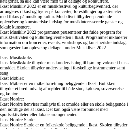
kategorier, så alle kan være med til at deltage og konkurrere.
Ikast Musikliv 2022 er en musikfestival og kulturbegivenhed, der
arrangeres i Ikast og byder på koncerter, forestillinger og aktiviteter
med fokus på musik og kultur. Musiklivet tilbyder spændende
oplevelser og kunstneriske indslag for musikinteresserede gæster og
lokale kunstnere.
Ikast Musikliv 2022 programmet præsenterer det fulde program for
musikfestivalen og kulturbegivenheden i Ikast. Programmet inkluderer
information om koncerter, events, workshops og kunstneriske indslag,
som gæster kan opleve og deltage i under Musiklivet 2022.
Ikast Musikskole:
Ikast Musikskole tilbyder musikundervisning til børn og voksne i Ikast-
området. Skolen tilbyder undervisning i forskellige instrumenter samt
sang.
Ikast Møbler:
Ikast Møbler er en møbelforretning beliggende i Ikast. Butikken
tilbyder et bredt udvalg af møbler til både stue, køkken, soveværelse
og kontor.
Ikast Nordre:
Ikast Nordre henviser muligvis til et område eller en skole beliggende i
den nordlige del af Ikast. Det kan også være forbundet med
sportsaktiviteter eller lokale arrangementer.
Ikast Nordre Skole:
Ikast Nordre Skole er en folkeskole beliggende i Ikast. Skolen tilbyder