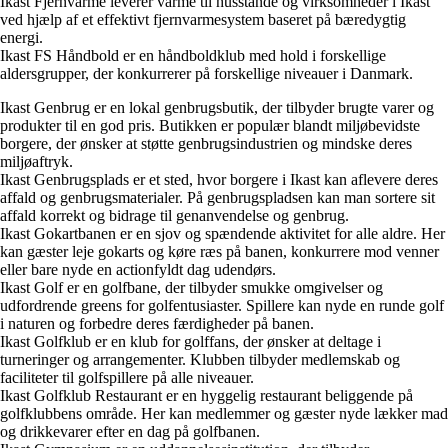
Ikast Fjernvarme leverer varme til husstande og virksomheder i Ikast
ved hjælp af et effektivt fjernvarmesystem baseret på bæredygtig
energi.
Ikast FS Håndbold er en håndboldklub med hold i forskellige
aldersgrupper, der konkurrerer på forskellige niveauer i Danmark.
Ikast Genbrug er en lokal genbrugsbutik, der tilbyder brugte varer og
produkter til en god pris. Butikken er populær blandt miljøbevidste
borgere, der ønsker at støtte genbrugsindustrien og mindske deres
miljøaftryk.
Ikast Genbrugsplads er et sted, hvor borgere i Ikast kan aflevere deres
affald og genbrugsmaterialer. På genbrugspladsen kan man sortere sit
affald korrekt og bidrage til genanvendelse og genbrug.
Ikast Gokartbanen er en sjov og spændende aktivitet for alle aldre. Her
kan gæster leje gokarts og køre ræs på banen, konkurrere mod venner
eller bare nyde en actionfyldt dag udendørs.
Ikast Golf er en golfbane, der tilbyder smukke omgivelser og
udfordrende greens for golfentusiaster. Spillere kan nyde en runde golf
i naturen og forbedre deres færdigheder på banen.
Ikast Golfklub er en klub for golffans, der ønsker at deltage i
turneringer og arrangementer. Klubben tilbyder medlemskab og
faciliteter til golfspillere på alle niveauer.
Ikast Golfklub Restaurant er en hyggelig restaurant beliggende på
golfklubbens område. Her kan medlemmer og gæster nyde lækker mad
og drikkevarer efter en dag på golfbanen.