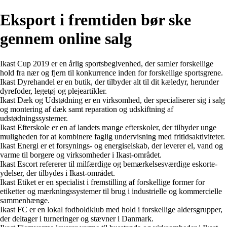
Eksport i fremtiden bør ske
gennem online salg
Ikast Cup 2019 er en årlig sportsbegivenhed, der samler forskellige
hold fra nær og fjern til konkurrence inden for forskellige sportsgrene.
Ikast Dyrehandel er en butik, der tilbyder alt til dit kæledyr, herunder
dyrefoder, legetøj og plejeartikler.
Ikast Dæk og Udstødning er en virksomhed, der specialiserer sig i salg
og montering af dæk samt reparation og udskiftning af
udstødningssystemer.
Ikast Efterskole er en af landets mange efterskoler, der tilbyder unge
muligheden for at kombinere faglig undervisning med fritidsaktiviteter.
Ikast Energi er et forsynings- og energiselskab, der leverer el, vand og
varme til borgere og virksomheder i Ikast-området.
Ikast Escort refererer til milfærdige og bemærkelsesværdige eskorte-
ydelser, der tilbydes i Ikast-området.
Ikast Etiket er en specialist i fremstilling af forskellige former for
etiketter og mærkningssystemer til brug i industrielle og kommercielle
sammenhænge.
Ikast FC er en lokal fodboldklub med hold i forskellige aldersgrupper,
der deltager i turneringer og stævner i Danmark.