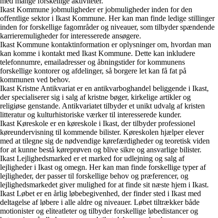
med mange forskellige aktiviteter.
Ikast Kommune jobmuligheder er jobmuligheder inden for den
offentlige sektor i Ikast Kommune. Her kan man finde ledige stillinger
inden for forskellige fagområder og niveauer, som tilbyder spændende
karrieremuligheder for interesserede ansøgere.
Ikast Kommune kontaktinformation er oplysninger om, hvordan man
kan komme i kontakt med Ikast Kommune. Dette kan inkludere
telefonnumre, emailadresser og åbningstider for kommunens
forskellige kontorer og afdelinger, så borgere let kan få fat på
kommunen ved behov.
Ikast Kristne Antikvariat er en antikvarboghandel beliggende i Ikast,
der specialiserer sig i salg af kristne bøger, kirkelige artikler og
religiøse genstande. Antikvariatet tilbyder et unikt udvalg af kristen
litteratur og kulturhistoriske værker til interesserede kunder.
Ikast Køreskole er en køreskole i Ikast, der tilbyder professionel
køreundervisning til kommende bilister. Køreskolen hjælper elever
med at tilegne sig de nødvendige kørefærdigheder og teoretisk viden
for at kunne bestå køreprøven og blive sikre og ansvarlige bilister.
Ikast Lejlighedsmarked er et marked for udlejning og salg af
lejligheder i Ikast og omegn. Her kan man finde forskellige typer af
lejligheder, der passer til forskellige behov og præferencer, og
lejlighedsmarkedet giver mulighed for at finde sit næste hjem i Ikast.
Ikast Løbet er en årlig løbebegivenhed, der finder sted i Ikast med
deltagelse af løbere i alle aldre og niveauer. Løbet tiltrækker både
motionister og eliteatleter og tilbyder forskellige løbedistancer og