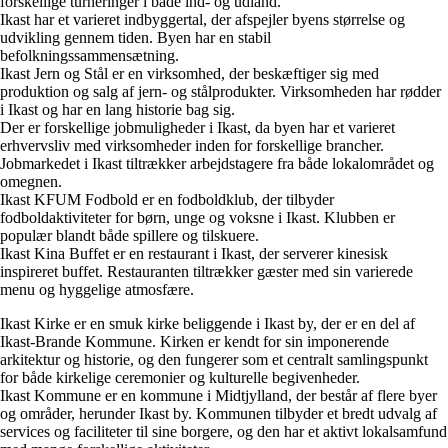
forskellige turneringer i både ind- og udland.
Ikast har et varieret indbyggertal, der afspejler byens størrelse og
udvikling gennem tiden. Byen har en stabil
befolkningssammensætning.
Ikast Jern og Stål er en virksomhed, der beskæftiger sig med
produktion og salg af jern- og stålprodukter. Virksomheden har rødder
i Ikast og har en lang historie bag sig.
Der er forskellige jobmuligheder i Ikast, da byen har et varieret
erhvervsliv med virksomheder inden for forskellige brancher.
Jobmarkedet i Ikast tiltrækker arbejdstagere fra både lokalområdet og
omegnen.
Ikast KFUM Fodbold er en fodboldklub, der tilbyder
fodboldaktiviteter for børn, unge og voksne i Ikast. Klubben er
populær blandt både spillere og tilskuere.
Ikast Kina Buffet er en restaurant i Ikast, der serverer kinesisk
inspireret buffet. Restauranten tiltrækker gæster med sin varierede
menu og hyggelige atmosfære.
Ikast Kirke er en smuk kirke beliggende i Ikast by, der er en del af
Ikast-Brande Kommune. Kirken er kendt for sin imponerende
arkitektur og historie, og den fungerer som et centralt samlingspunkt
for både kirkelige ceremonier og kulturelle begivenheder.
Ikast Kommune er en kommune i Midtjylland, der består af flere byer
og områder, herunder Ikast by. Kommunen tilbyder et bredt udvalg af
services og faciliteter til sine borgere, og den har et aktivt lokalsamfund