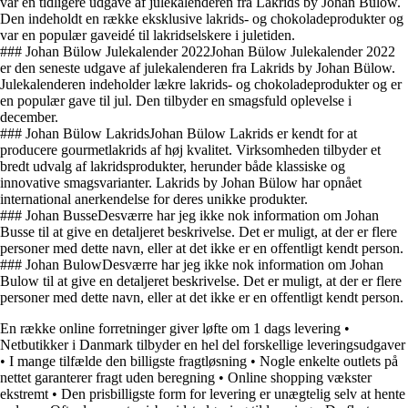
var en tidligere udgave af julekalenderen fra Lakrids by Johan Bülow.
Den indeholdt en række eksklusive lakrids- og chokoladeprodukter og
var en populær gaveidé til lakridselskere i juletiden.
### Johan Bülow Julekalender 2022Johan Bülow Julekalender 2022
er den seneste udgave af julekalenderen fra Lakrids by Johan Bülow.
Julekalenderen indeholder lækre lakrids- og chokoladeprodukter og er
en populær gave til jul. Den tilbyder en smagsfuld oplevelse i
december.
### Johan Bülow LakridsJohan Bülow Lakrids er kendt for at
producere gourmetlakrids af høj kvalitet. Virksomheden tilbyder et
bredt udvalg af lakridsprodukter, herunder både klassiske og
innovative smagsvarianter. Lakrids by Johan Bülow har opnået
international anerkendelse for deres unikke produkter.
### Johan BusseDesværre har jeg ikke nok information om Johan
Busse til at give en detaljeret beskrivelse. Det er muligt, at der er flere
personer med dette navn, eller at det ikke er en offentligt kendt person.
### Johan BulowDesværre har jeg ikke nok information om Johan
Bulow til at give en detaljeret beskrivelse. Det er muligt, at der er flere
personer med dette navn, eller at det ikke er en offentligt kendt person.
En række online forretninger giver løfte om 1 dags levering
•
Netbutikker i Danmark tilbyder en hel del forskellige leveringsudgaver
•
I mange tilfælde den billigste fragtløsning
•
Nogle enkelte outlets på
nettet garanterer fragt uden beregning
•
Online shopping vækster
ekstremt
•
Den prisbilligste form for levering er unægtelig selv at hente