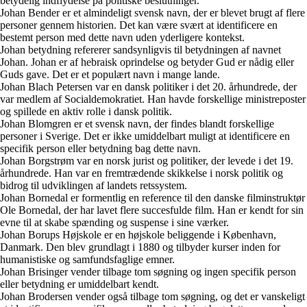
betydelig indflydelse på politiske beslutninger.
Johan Bender er et almindeligt svensk navn, der er blevet brugt af flere
personer gennem historien. Det kan være svært at identificere en
bestemt person med dette navn uden yderligere kontekst.
Johan betydning refererer sandsynligvis til betydningen af navnet
Johan. Johan er af hebraisk oprindelse og betyder Gud er nådig eller
Guds gave. Det er et populært navn i mange lande.
Johan Blach Petersen var en dansk politiker i det 20. århundrede, der
var medlem af Socialdemokratiet. Han havde forskellige ministreposter
og spillede en aktiv rolle i dansk politik.
Johan Blomgren er et svensk navn, der findes blandt forskellige
personer i Sverige. Det er ikke umiddelbart muligt at identificere en
specifik person eller betydning bag dette navn.
Johan Borgstrøm var en norsk jurist og politiker, der levede i det 19.
århundrede. Han var en fremtrædende skikkelse i norsk politik og
bidrog til udviklingen af landets retssystem.
Johan Bornedal er formentlig en reference til den danske filminstruktør
Ole Bornedal, der har lavet flere succesfulde film. Han er kendt for sin
evne til at skabe spænding og suspense i sine værker.
Johan Borups Højskole er en højskole beliggende i København,
Danmark. Den blev grundlagt i 1880 og tilbyder kurser inden for
humanistiske og samfundsfaglige emner.
Johan Brisinger vender tilbage tom søgning og ingen specifik person
eller betydning er umiddelbart kendt.
Johan Brodersen vender også tilbage tom søgning, og det er vanskeligt