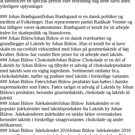
at identificere en specifik person eller betydning bag dette navn uden
yderligere oplysninger.
### Johan BrødsgaardJohan Brødsgaard er en dansk politiker og
medlem af Folketinget. Han repræsenterer partiet Radikale Venstre og
har tidligere været skatteminister. Brødsgaard er kendt for sit arbejde
inden for skattepolitik og finansloven.
### Johan BülowJohan Bülow er en dansk iværksætter og
grundlægger af Lakrids by Johan Bülow. Han er kendt for at have
skabt en succesfuld virksomhed med fokus på gourmetlakrids af høj
kvalitet. Bülow har vundet flere priser for sit arbejde med lakrids.
### Johan Bülow ChokoladeJohan Bülow Chokolade er en del af
Lakrids by Johan Bülow og tilbyder et udvalg af chokoladeprodukter
med lakrids som en vigtig ingrediens. Sortimentet omfatter bl.a.
chokoladebåde, trøfler og praliner med lakrids i forskellige varianter.
### Johan Bülow FøtexJohan Bülow produkter kan købes i danske
supermarkeder som Føtex. Føtex sælger et udvalg af Lakrids by Johan
Bülows produkter, herunder gourmetlakrids, chokolade og lakrids til
juletid.
### Johan Bülow JulekalenderJohan Bülow Julekalender er en
populær julekalender med lakridsprodukter fra Lakrids by Johan
Bülow. Julekalenderen indeholder en række lækre overraskelser,
herunder lakrids i forskellige smagsvarianter, chokolade og andre
delikatesser.
### Johan Bülow Julekalender 2016Johan Bülow Julekalender 2016