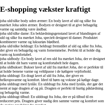
E-shopping vækster kraftigt
joha uld/silke body uden ærmer: En body lavet af uld og silke fra
mærket Joha uden ærmer. Bodyen er designet til at give behagelig
varme og samtidig være åndbar.
joha uld/silke dame: En beklædningsgenstand lavet af blandingen af
uld og silke fra mærket Joha, specielt designet til damer. Produktet
kombinerer varme og luksuriøs blødhed.
joha uld/silke heldragt: En heldragt fremstillet af uld og silke fra Joha,
der giver en behagelig og varm fornemmelse. Perfekt til at holde dig
varm og komfortabel.
joha uldbody: En body lavet af ren uld fra mærket Joha, der er designet
til at holde dit barn varmt og komfortabelt hele dagen.
joha uldbukser: Bukser lavet af uld fra mærket Joha, der er perfekte til
at holde benene varme og veltilpasse i de køligere vejrforhold.
joha ulddragt: En dragt lavet af uld fra Joha, der giver en
helkropsvarme og komfort. Ideel til børn og voksne på kølige dage.
joha ulddragt med lynlås: En ulddragt fra Joha med lynlås, der gør det
nemt at tage dragten af og på. Dragten er perfekt til hurtig påklædning
og behagelig varme.
joha ulddragt tilbud: En ulddragt fra Joha, der er på tilbud til en
reduceret pris. Dragten giver stadig den samme varme og komfort som