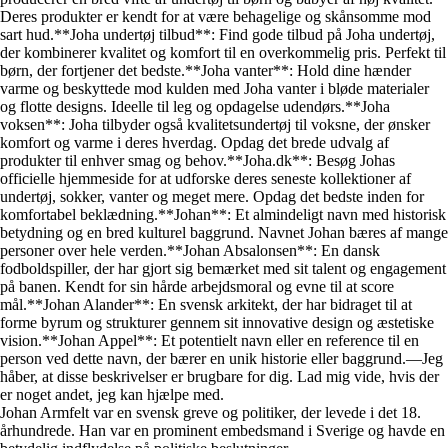
Deres produkter er kendt for at være behagelige og skånsomme mod
sart hud.**Joha undertøj tilbud**: Find gode tilbud på Joha undertøj,
der kombinerer kvalitet og komfort til en overkommelig pris. Perfekt til
børn, der fortjener det bedste.**Joha vanter**: Hold dine hænder
varme og beskyttede mod kulden med Joha vanter i bløde materialer
og flotte designs. Ideelle til leg og opdagelse udendørs.**Joha
voksen**: Joha tilbyder også kvalitetsundertøj til voksne, der ønsker
komfort og varme i deres hverdag. Opdag det brede udvalg af
produkter til enhver smag og behov.**Joha.dk**: Besøg Johas
officielle hjemmeside for at udforske deres seneste kollektioner af
undertøj, sokker, vanter og meget mere. Opdag det bedste inden for
komfortabel beklædning.**Johan**: Et almindeligt navn med historisk
betydning og en bred kulturel baggrund. Navnet Johan bæres af mange
personer over hele verden.**Johan Absalonsen**: En dansk
fodboldspiller, der har gjort sig bemærket med sit talent og engagement
på banen. Kendt for sin hårde arbejdsmoral og evne til at score
mål.**Johan Alander**: En svensk arkitekt, der har bidraget til at
forme byrum og strukturer gennem sit innovative design og æstetiske
vision.**Johan Appel**: Et potentielt navn eller en reference til en
person ved dette navn, der bærer en unik historie eller baggrund.—Jeg
håber, at disse beskrivelser er brugbare for dig. Lad mig vide, hvis der
er noget andet, jeg kan hjælpe med.
Johan Armfelt var en svensk greve og politiker, der levede i det 18.
århundrede. Han var en prominent embedsmand i Sverige og havde en