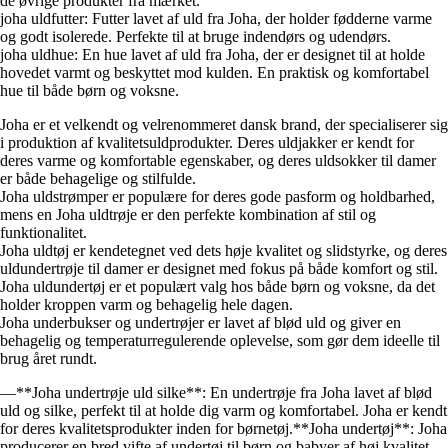
de øvrige produkter fra mærket.
joha uldfutter: Futter lavet af uld fra Joha, der holder fødderne varme
og godt isolerede. Perfekte til at bruge indendørs og udendørs.
joha uldhue: En hue lavet af uld fra Joha, der er designet til at holde
hovedet varmt og beskyttet mod kulden. En praktisk og komfortabel
hue til både børn og voksne.
Joha er et velkendt og velrenommeret dansk brand, der specialiserer sig
i produktion af kvalitetsuldprodukter. Deres uldjakker er kendt for
deres varme og komfortable egenskaber, og deres uldsokker til damer
er både behagelige og stilfulde.
Joha uldstrømper er populære for deres gode pasform og holdbarhed,
mens en Joha uldtrøje er den perfekte kombination af stil og
funktionalitet.
Joha uldtøj er kendetegnet ved dets høje kvalitet og slidstyrke, og deres
uldundertrøje til damer er designet med fokus på både komfort og stil.
Joha uldundertøj er et populært valg hos både børn og voksne, da det
holder kroppen varm og behagelig hele dagen.
Joha underbukser og undertrøjer er lavet af blød uld og giver en
behagelig og temperaturregulerende oplevelse, som gør dem ideelle til
brug året rundt.
—**Joha undertrøje uld silke**: En undertrøje fra Joha lavet af blød
uld og silke, perfekt til at holde dig varm og komfortabel. Joha er kendt
for deres kvalitetsprodukter inden for børnetøj.**Joha undertøj**: Joha
producerer en bred vifte af undertøj til børn og babyer af høj kvalitet.