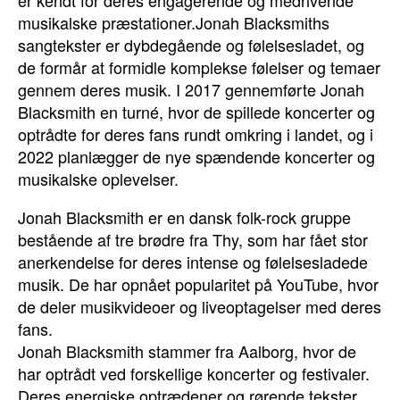
er kendt for deres engagerende og medrivende
musikalske præstationer.Jonah Blacksmiths
sangtekster er dybdegående og følelsesladet, og
de formår at formidle komplekse følelser og temaer
gennem deres musik. I 2017 gennemførte Jonah
Blacksmith en turné, hvor de spillede koncerter og
optrådte for deres fans rundt omkring i landet, og i
2022 planlægger de nye spændende koncerter og
musikalske oplevelser.
Jonah Blacksmith er en dansk folk-rock gruppe
bestående af tre brødre fra Thy, som har fået stor
anerkendelse for deres intense og følelsesladede
musik. De har opnået popularitet på YouTube, hvor
de deler musikvideoer og liveoptagelser med deres
fans.
Jonah Blacksmith stammer fra Aalborg, hvor de
har optrådt ved forskellige koncerter og festivaler.
Deres energiske optrædener og rørende tekster