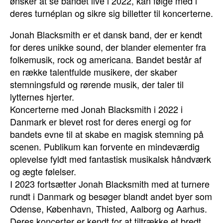
ønsker at se bandet live i 2022, kan følge med i
deres turnéplan og sikre sig billetter til koncerterne.
Jonah Blacksmith er et dansk band, der er kendt
for deres unikke sound, der blander elementer fra
folkemusik, rock og americana. Bandet består af
en række talentfulde musikere, der skaber
stemningsfuld og rørende musik, der taler til
lytternes hjerter.
Koncerterne med Jonah Blacksmith i 2022 i
Danmark er blevet rost for deres energi og for
bandets evne til at skabe en magisk stemning på
scenen. Publikum kan forvente en mindeværdig
oplevelse fyldt med fantastisk musikalsk håndværk
og ægte følelser.
I 2023 fortsætter Jonah Blacksmith med at turnere
rundt i Danmark og besøger blandt andet byer som
Odense, København, Thisted, Aalborg og Aarhus.
Deres koncerter er kendt for at tiltrække et bredt