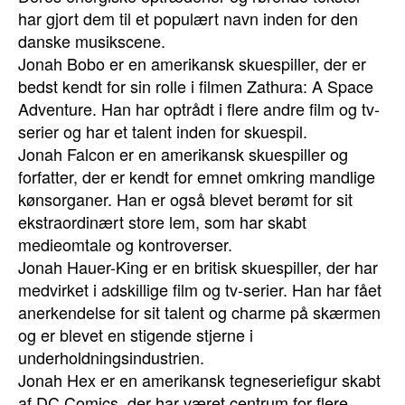
har gjort dem til et populært navn inden for den
danske musikscene.
Jonah Bobo er en amerikansk skuespiller, der er
bedst kendt for sin rolle i filmen Zathura: A Space
Adventure. Han har optrådt i flere andre film og tv-
serier og har et talent inden for skuespil.
Jonah Falcon er en amerikansk skuespiller og
forfatter, der er kendt for emnet omkring mandlige
kønsorganer. Han er også blevet berømt for sit
ekstraordinært store lem, som har skabt
medieomtale og kontroverser.
Jonah Hauer-King er en britisk skuespiller, der har
medvirket i adskillige film og tv-serier. Han har fået
anerkendelse for sit talent og charme på skærmen
og er blevet en stigende stjerne i
underholdningsindustrien.
Jonah Hex er en amerikansk tegneseriefigur skabt
af DC Comics, der har været centrum for flere