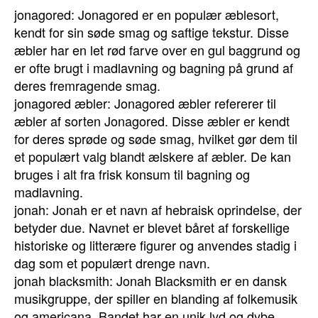
jonagored: Jonagored er en populær æblesort,
kendt for sin søde smag og saftige tekstur. Disse
æbler har en let rød farve over en gul baggrund og
er ofte brugt i madlavning og bagning på grund af
deres fremragende smag.
jonagored æbler: Jonagored æbler refererer til
æbler af sorten Jonagored. Disse æbler er kendt
for deres sprøde og søde smag, hvilket gør dem til
et populært valg blandt ælskere af æbler. De kan
bruges i alt fra frisk konsum til bagning og
madlavning.
jonah: Jonah er et navn af hebraisk oprindelse, der
betyder due. Navnet er blevet båret af forskellige
historiske og litterære figurer og anvendes stadig i
dag som et populært drenge navn.
jonah blacksmith: Jonah Blacksmith er en dansk
musikgruppe, der spiller en blanding af folkemusik
og americana. Bandet har en unik lyd og dybe