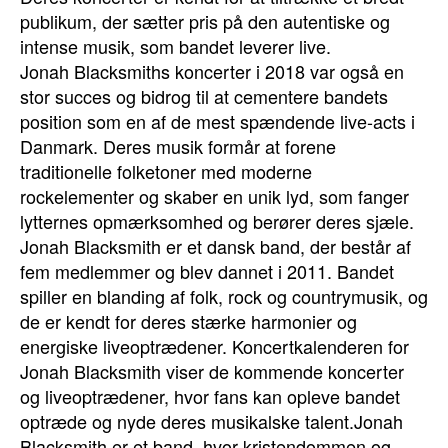
publikum, der sætter pris på den autentiske og
intense musik, som bandet leverer live.
Jonah Blacksmiths koncerter i 2018 var også en
stor succes og bidrog til at cementere bandets
position som en af de mest spændende live-acts i
Danmark. Deres musik formår at forene
traditionelle folketoner med moderne
rockelementer og skaber en unik lyd, som fanger
lytternes opmærksomhed og berører deres sjæle.
Jonah Blacksmith er et dansk band, der består af
fem medlemmer og blev dannet i 2011. Bandet
spiller en blanding af folk, rock og countrymusik, og
de er kendt for deres stærke harmonier og
energiske liveoptrædener. Koncertkalenderen for
Jonah Blacksmith viser de kommende koncerter
og liveoptrædener, hvor fans kan opleve bandet
optræde og nyde deres musikalske talent.Jonah
Blacksmith er et band, hvor kristendommen og