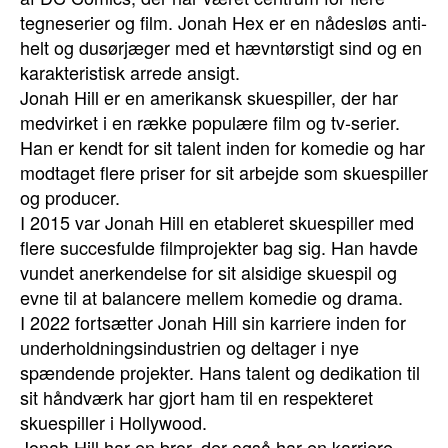
tegneserier og film. Jonah Hex er en nådesløs anti-
helt og dusørjæger med et hævntørstigt sind og en
karakteristisk arrede ansigt.
Jonah Hill er en amerikansk skuespiller, der har
medvirket i en række populære film og tv-serier.
Han er kendt for sit talent inden for komedie og har
modtaget flere priser for sit arbejde som skuespiller
og producer.
I 2015 var Jonah Hill en etableret skuespiller med
flere succesfulde filmprojekter bag sig. Han havde
vundet anerkendelse for sit alsidige skuespil og
evne til at balancere mellem komedie og drama.
I 2022 fortsætter Jonah Hill sin karriere inden for
underholdningsindustrien og deltager i nye
spændende projekter. Hans talent og dedikation til
sit håndværk har gjort ham til en respekteret
skuespiller i Hollywood.
Jonah Hill har en bror, der også har en karriere