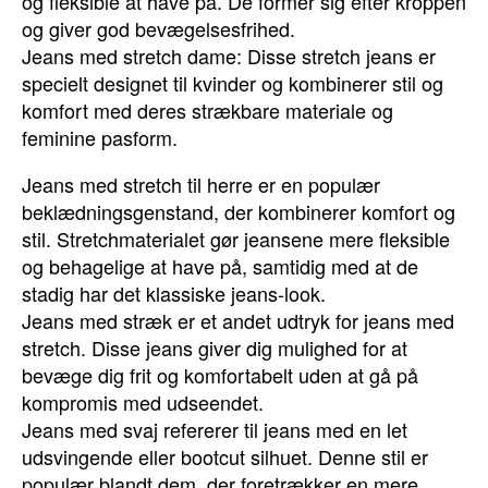
og fleksible at have på. De former sig efter kroppen
og giver god bevægelsesfrihed.
Jeans med stretch dame: Disse stretch jeans er
specielt designet til kvinder og kombinerer stil og
komfort med deres strækbare materiale og
feminine pasform.
Jeans med stretch til herre er en populær
beklædningsgenstand, der kombinerer komfort og
stil. Stretchmaterialet gør jeansene mere fleksible
og behagelige at have på, samtidig med at de
stadig har det klassiske jeans-look.
Jeans med stræk er et andet udtryk for jeans med
stretch. Disse jeans giver dig mulighed for at
bevæge dig frit og komfortabelt uden at gå på
kompromis med udseendet.
Jeans med svaj refererer til jeans med en let
udsvingende eller bootcut silhuet. Denne stil er
populær blandt dem, der foretrækker en mere