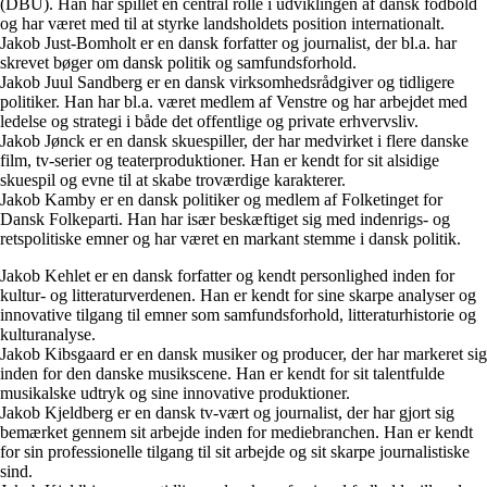
(DBU). Han har spillet en central rolle i udviklingen af dansk fodbold
og har været med til at styrke landsholdets position internationalt.
Jakob Just-Bomholt er en dansk forfatter og journalist, der bl.a. har
skrevet bøger om dansk politik og samfundsforhold.
Jakob Juul Sandberg er en dansk virksomhedsrådgiver og tidligere
politiker. Han har bl.a. været medlem af Venstre og har arbejdet med
ledelse og strategi i både det offentlige og private erhvervsliv.
Jakob Jønck er en dansk skuespiller, der har medvirket i flere danske
film, tv-serier og teaterproduktioner. Han er kendt for sit alsidige
skuespil og evne til at skabe troværdige karakterer.
Jakob Kamby er en dansk politiker og medlem af Folketinget for
Dansk Folkeparti. Han har især beskæftiget sig med indenrigs- og
retspolitiske emner og har været en markant stemme i dansk politik.
Jakob Kehlet er en dansk forfatter og kendt personlighed inden for
kultur- og litteraturverdenen. Han er kendt for sine skarpe analyser og
innovative tilgang til emner som samfundsforhold, litteraturhistorie og
kulturanalyse.
Jakob Kibsgaard er en dansk musiker og producer, der har markeret sig
inden for den danske musikscene. Han er kendt for sit talentfulde
musikalske udtryk og sine innovative produktioner.
Jakob Kjeldberg er en dansk tv-vært og journalist, der har gjort sig
bemærket gennem sit arbejde inden for mediebranchen. Han er kendt
for sin professionelle tilgang til sit arbejde og sit skarpe journalistiske
sind.