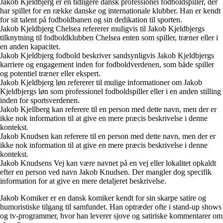
Jakob Kjeldbjerg er en tidligere dansk professionel fodboldspiller, der
har spillet for en række danske og internationale klubber. Han er kendt
for sit talent på fodboldbanen og sin dedikation til sporten.
Jakob Kjeldbjerg Chelsea refererer muligvis til Jakob Kjeldbjergs
tilknytning til fodboldklubben Chelsea enten som spiller, træner eller i
en anden kapacitet.
Jakob Kjeldbjerg fodbold beskriver sandsynligvis Jakob Kjeldbjergs
karriere og engagement inden for fodboldverdenen, som både spiller
og potentiel træner eller ekspert.
Jakob Kjeldbjerg løn refererer til mulige informationer om Jakob
Kjeldbjergs løn som professionel fodboldspiller eller i en anden stilling
inden for sportsverdenen.
Jakob Kjellberg kan referere til en person med dette navn, men der er
ikke nok information til at give en mere præcis beskrivelse i denne
kontekst.
Jakob Knudsen kan referere til en person med dette navn, men der er
ikke nok information til at give en mere præcis beskrivelse i denne
kontekst.
Jakob Knudsens Vej kan være navnet på en vej eller lokalitet opkaldt
efter en person ved navn Jakob Knudsen. Der mangler dog specifik
information for at give en mere detaljeret beskrivelse.
Jakob Komiker er en dansk komiker kendt for sin skarpe satire og
humoristiske tilgang til samfundet. Han optræder ofte i stand-up shows
og tv-programmer, hvor han leverer sjove og satiriske kommentarer om