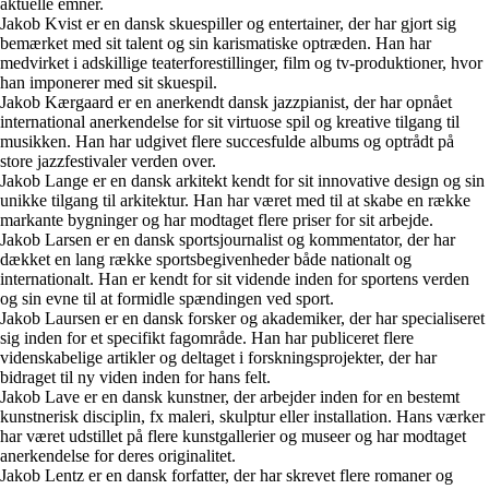
aktuelle emner.
Jakob Kvist er en dansk skuespiller og entertainer, der har gjort sig
bemærket med sit talent og sin karismatiske optræden. Han har
medvirket i adskillige teaterforestillinger, film og tv-produktioner, hvor
han imponerer med sit skuespil.
Jakob Kærgaard er en anerkendt dansk jazzpianist, der har opnået
international anerkendelse for sit virtuose spil og kreative tilgang til
musikken. Han har udgivet flere succesfulde albums og optrådt på
store jazzfestivaler verden over.
Jakob Lange er en dansk arkitekt kendt for sit innovative design og sin
unikke tilgang til arkitektur. Han har været med til at skabe en række
markante bygninger og har modtaget flere priser for sit arbejde.
Jakob Larsen er en dansk sportsjournalist og kommentator, der har
dækket en lang række sportsbegivenheder både nationalt og
internationalt. Han er kendt for sit vidende inden for sportens verden
og sin evne til at formidle spændingen ved sport.
Jakob Laursen er en dansk forsker og akademiker, der har specialiseret
sig inden for et specifikt fagområde. Han har publiceret flere
videnskabelige artikler og deltaget i forskningsprojekter, der har
bidraget til ny viden inden for hans felt.
Jakob Lave er en dansk kunstner, der arbejder inden for en bestemt
kunstnerisk disciplin, fx maleri, skulptur eller installation. Hans værker
har været udstillet på flere kunstgallerier og museer og har modtaget
anerkendelse for deres originalitet.
Jakob Lentz er en dansk forfatter, der har skrevet flere romaner og