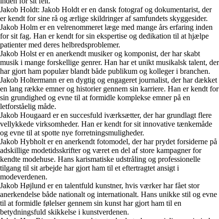
inden for sit felt.
Jakob Holdt: Jakob Holdt er en dansk fotograf og dokumentarist, der
er kendt for sine rå og ærlige skildringer af samfundets skyggesider.
Jakob Holm er en velrenommeret læge med mange års erfaring inden
for sit fag. Han er kendt for sin ekspertise og dedikation til at hjælpe
patienter med deres helbredsproblemer.
Jakob Holst er en anerkendt musiker og komponist, der har skabt
musik i mange forskellige genrer. Han har et unikt musikalsk talent, der
har gjort ham populær blandt både publikum og kolleger i branchen.
Jakob Holtermann er en dygtig og engageret journalist, der har dækket
en lang række emner og historier gennem sin karriere. Han er kendt for
sin grundighed og evne til at formidle komplekse emner på en
letforståelig måde.
Jakob Hougaard er en succesfuld iværksætter, der har grundlagt flere
vellykkede virksomheder. Han er kendt for sit innovative tænkemåde
og evne til at spotte nye forretningsmuligheder.
Jakob Hybholt er en anerkendt fotomodel, der har prydet forsiderne på
adskillige modetidsskrifter og været en del af store kampagner for
kendte modehuse. Hans karismatiske udstråling og professionelle
tilgang til sit arbejde har gjort ham til et eftertragtet ansigt i
modeverdenen.
Jakob Højlund er en talentfuld kunstner, hvis værker har fået stor
anerkendelse både nationalt og internationalt. Hans unikke stil og evne
til at formidle følelser gennem sin kunst har gjort ham til en
betydningsfuld skikkelse i kunstverdenen.