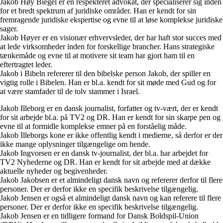
Jakob Høy Biegel er en respekteret advokat, der specialiserer sig inden
for et bredt spektrum af juridiske områder. Han er kendt for sin
fremragende juridiske ekspertise og evne til at løse komplekse juridiske
sager.
Jakob Høyer er en visionær erhvervsleder, der har haft stor succes med
at lede virksomheder inden for forskellige brancher. Hans strategiske
tænkemåde og evne til at motivere sit team har gjort ham til en
eftertragtet leder.
Jakob i Bibeln refererer til den bibelske person Jakob, der spiller en
vigtig rolle i Bibelen. Han er bl.a. kendt for sit møde med Gud og for
at være stamfader til de tolv stammer i Israel.
Jakob Illeborg er en dansk journalist, forfatter og tv-vært, der er kendt
for sit arbejde bl.a. på TV2 og DR. Han er kendt for sin skarpe pen og
evne til at formidle komplekse emner på en forståelig måde.
Jakob Illeborgs kone er ikke offentlig kendt i medierne, så derfor er der
ikke mange oplysninger tilgængelige om hende.
Jakob Ingvorsen er en dansk tv-journalist, der bl.a. har arbejdet for
TV2 Nyhederne og DR. Han er kendt for sit arbejde med at dække
aktuelle nyheder og begivenheder.
Jakob Jakobsen er et almindeligt dansk navn og refererer derfor til flere
personer. Der er derfor ikke en specifik beskrivelse tilgængelig.
Jakob Jensen er også et almindeligt dansk navn og kan referere til flere
personer. Der er derfor ikke en specifik beskrivelse tilgængelig.
Jakob Jensen er en tidligere formand for Dansk Boldspil-Union