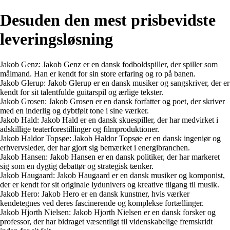
Desuden den mest prisbevidste
leveringsløsning
Jakob Genz: Jakob Genz er en dansk fodboldspiller, der spiller som
målmand. Han er kendt for sin store erfaring og ro på banen.
Jakob Glerup: Jakob Glerup er en dansk musiker og sangskriver, der er
kendt for sit talentfulde guitarspil og ærlige tekster.
Jakob Grosen: Jakob Grosen er en dansk forfatter og poet, der skriver
med en inderlig og dybtfølt tone i sine værker.
Jakob Hald: Jakob Hald er en dansk skuespiller, der har medvirket i
adskillige teaterforestillinger og filmproduktioner.
Jakob Haldor Topsøe: Jakob Haldor Topsøe er en dansk ingeniør og
erhvervsleder, der har gjort sig bemærket i energibranchen.
Jakob Hansen: Jakob Hansen er en dansk politiker, der har markeret
sig som en dygtig debattør og strategisk tænker.
Jakob Haugaard: Jakob Haugaard er en dansk musiker og komponist,
der er kendt for sit originale lydunivers og kreative tilgang til musik.
Jakob Hero: Jakob Hero er en dansk kunstner, hvis værker
kendetegnes ved deres fascinerende og komplekse fortællinger.
Jakob Hjorth Nielsen: Jakob Hjorth Nielsen er en dansk forsker og
professor, der har bidraget væsentligt til videnskabelige fremskridt