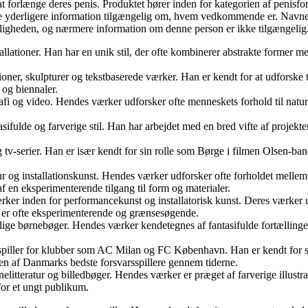
t forlænge deres penis. Produktet hører inden for kategorien af penisfo
ke yderligere information tilgængelig om, hvem vedkommende er. Navnet 
ntligheden, og nærmere information om denne person er ikke tilgængelig
tallationer. Han har en unik stil, der ofte kombinerer abstrakte former med
tioner, skulpturer og tekstbaserede værker. Han er kendt for at udforske
 og biennaler.
rafi og video. Hendes værker udforsker ofte menneskets forhold til natu
ntasifulde og farverige stil. Han har arbejdet med en bred vifte af proje
g tv-serier. Han er især kendt for sin rolle som Børge i filmen Olsen-ban
ur og installationskunst. Hendes værker udforsker ofte forholdet melle
f en eksperimenterende tilgang til form og materialer.
er inden for performancekunst og installatorisk kunst. Deres værker ud
k er ofte eksperimenterende og grænsesøgende.
llige børnebøger. Hendes værker kendetegnes af fantasifulde fortællinger 
rsspiller for klubber som AC Milan og FC København. Han er kendt for s
m en af Danmarks bedste forsvarsspillere gennem tiderne.
litteratur og billedbøger. Hendes værker er præget af farverige illustrat
or et ungt publikum.