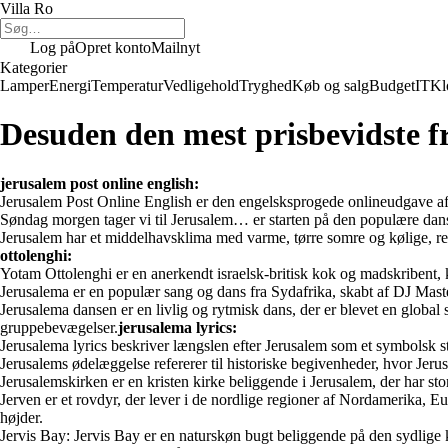
Villa Ro
Log på
Opret konto
Mailnyt
Kategorier
Lamper
Energi
Temperatur
Vedligehold
Tryghed
Køb og salg
Budget
IT
Kl
Desuden den mest prisbevidste f
jerusalem post online english:
Jerusalem Post Online English er den engelsksprogede onlineudgave af
Søndag morgen tager vi til Jerusalem… er starten på den populære dans
Jerusalem har et middelhavsklima med varme, tørre somre og kølige, re
ottolenghi:
Yotam Ottolenghi er en anerkendt israelsk-britisk kok og madskribent, k
Jerusalema er en populær sang og dans fra Sydafrika, skabt af DJ Mas
Jerusalema dansen er en livlig og rytmisk dans, der er blevet en global
gruppebevægelser.
jerusalema lyrics:
Jerusalema lyrics beskriver længslen efter Jerusalem som et symbolsk s
Jerusalems ødelæggelse refererer til historiske begivenheder, hvor Jeru
Jerusalemskirken er en kristen kirke beliggende i Jerusalem, der har s
Jerven er et rovdyr, der lever i de nordlige regioner af Nordamerika, Euro
højder.
Jervis Bay: Jervis Bay er en naturskøn bugt beliggende på den sydlige 