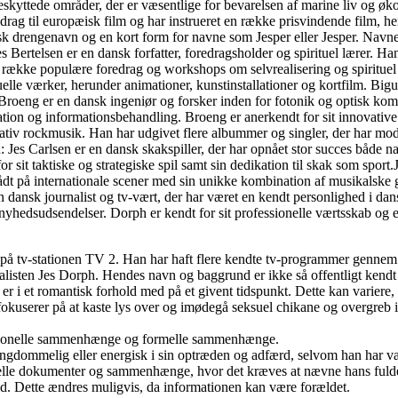
eskyttede områder, der er væsentlige for bevarelsen af marine liv og 
t bidrag til europæisk film og har instrueret en række prisvindende fil
ansk drengenavn og en kort form for navne som Jesper eller Jesper. Navne
 Bertelsen er en dansk forfatter, foredragsholder og spirituel lærer. Han
n række populære foredrag og workshops om selvrealisering og spiritue
le værker, herunder animationer, kunstinstallationer og kortfilm. Bigum 
Broeng er en dansk ingeniør og forsker inden for fotonik og optisk kom
tion og informationsbehandling. Broeng er anerkendt for sit innovativ
ernativ rockmusik. Han har udgivet flere albummer og singler, der har m
 Jes Carlsen er en dansk skakspiller, der har opnået stor succes både n
or sit taktiske og strategiske spil samt sin dedikation til skak som sport
dt på internationale scener med sin unikke kombination af musikalske g
 dansk journalist og tv-vært, der har været en kendt personlighed i dan
hedsudsendelser. Dorph er kendt for sit professionelle værtsskab og ev
jde på tv-stationen TV 2. Han har haft flere kendte tv-programmer genn
nalisten Jes Dorph. Hendes navn og baggrund er ikke så offentligt kendt
er i et romantisk forhold med på et givent tidspunkt. Dette kan variere,
kuserer på at kaste lys over og imødegå seksuel chikane og overgreb i
essionelle sammenhænge og formelle sammenhænge.
 ungdommelig eller energisk i sin optræden og adfærd, selvom han har v
cielle dokumenter og sammenhænge, hvor det kræves at nævne hans fuld
d. Dette ændres muligvis, da informationen kan være forældet.