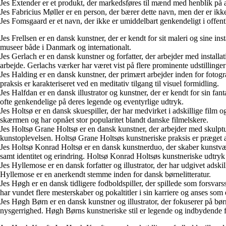
Jes Extender er et produkt, der markedsføres til mænd med henblik på a
Jes Fabricius Møller er en person, der bærer dette navn, men der er ik
Jes Fomsgaard er et navn, der ikke er umiddelbart genkendeligt i offe
Jes Frellsen er en dansk kunstner, der er kendt for sit maleri og sine ins
museer både i Danmark og internationalt.
Jes Gerlach er en dansk kunstner og forfatter, der arbejder med installa
arbejde. Gerlachs værker har været vist på flere prominente udstillinger
Jes Halding er en dansk kunstner, der primært arbejder inden for fotog
praksis er karakteriseret ved en meditativ tilgang til visuel formidling.
Jes Halfdan er en dansk illustrator og kunstner, der er kendt for sin fa
ofte genkendelige på deres legende og eventyrlige udtryk.
Jes Holtsø er en dansk skuespiller, der har medvirket i adskillige film o
skærmen og har opnået stor popularitet blandt danske filmelskere.
Jes Holtsø Grane Holtsø er en dansk kunstner, der arbejder med skulpt
kunstoplevelsen. Holtsø Grane Holtsøs kunstneriske praksis er præget a
Jes Holtsø Konrad Holtsø er en dansk kunstnerduo, der skaber kunstværk
samt identitet og erindring. Holtsø Konrad Holtsøs kunstneriske udtry
Jes Hyllemose er en dansk forfatter og illustrator, der har udgivet adski
Hyllemose er en anerkendt stemme inden for dansk børnelitteratur.
Jes Høgh er en dansk tidligere fodboldspiller, der spillede som forsva
har vundet flere mesterskaber og pokaltitler i sin karriere og anses so
Jes Høgh Børn er en dansk kunstner og illustrator, der fokuserer på børne
nysgerrighed. Høgh Børns kunstneriske stil er legende og indbydende f