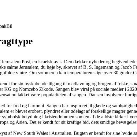
oak
Bil
ragttype
 Jerusalem Post, en israelsk avis. Den dækker nyheder og begivenheder
ke salme Jerusalem, du høje by, skrevet af B. S. Ingemann og Jacob Fa
gnfulde vintre. Om sommeren kan temperaturen stige over 30 grader Cels
endt for sin nyskabende tilgang til madlavning og brugen af friske, sma
ter KG og Nomcebo Zikode. Sangen blev viral på sociale medier i 2020
 sensation takket være populariteten af ​​sangen. Dansen involverer hur
ted for fred og harmoni. Sangen har inspireret til glæde og samhørighed
salem er blevet erobret, plyndret eller ødelagt af forskellige magter ge
tor symbolsk betydning i kristendommen som en af de ældste kirker i ver
pa og Asien. Det er kendt for sit kraftige bid, dets smidige bevægelser og
kyst af New South Wales i Australien. Bugten er kendt for sine hvide s