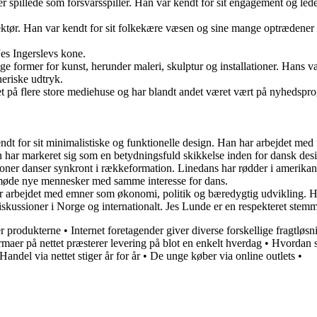
r spillede som forsvarsspiller. Han var kendt for sit engagement og led
rektør. Han var kendt for sit folkekære væsen og sine mange optrædener i
es Ingerslevs kone.
ige former for kunst, herunder maleri, skulptur og installationer. Hans v
neriske udtryk.
jdet på flere store mediehuse og har blandt andet været vært på nyhedsp
dt for sit minimalistiske og funktionelle design. Han har arbejdet med 
n har markeret sig som en betydningsfuld skikkelse inden for dansk des
rsoner danser synkront i rækkeformation. Linedans har rødder i amerika
g møde nye mennesker med samme interesse for dans.
r arbejdet med emner som økonomi, politik og bæredygtig udvikling. H
diskussioner i Norge og internationalt. Jes Lunde er en respekteret ste
er produkterne
•
Internet foretagender giver diverse forskellige fragtløsn
rmaer på nettet præsterer levering på blot en enkelt hverdag
•
Hvordan s
Handel via nettet stiger år for år
•
De unge køber via online outlets
•