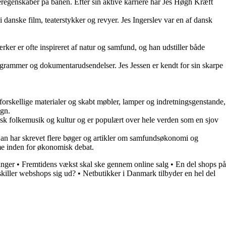
eregenskaber på banen. Efter sin aktive karriere har Jes Høgh Kræft
 danske film, teaterstykker og revyer. Jes Ingerslev var en af dansk
ærker er ofte inspireret af natur og samfund, og han udstiller både
rogrammer og dokumentarudsendelser. Jes Jessen er kendt for sin skarpe
forskellige materialer og skabt møbler, lamper og indretningsgenstande,
ign.
nsk folkemusik og kultur og er populært over hele verden som en sjov
an har skrevet flere bøger og artikler om samfundsøkonomi og
mme inden for økonomisk debat.
inger
•
Fremtidens vækst skal ske gennem online salg
•
En del shops på
killer webshops sig ud?
•
Netbutikker i Danmark tilbyder en hel del