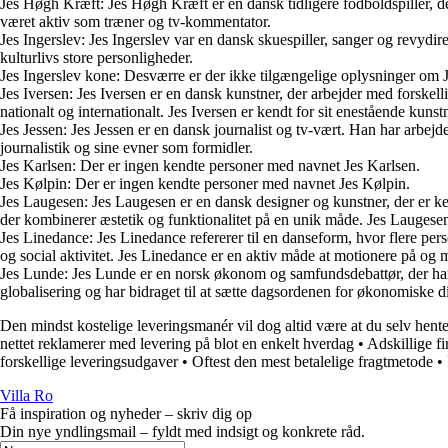
Jes Høgh Kræft: Jes Høgh Kræft er en dansk tidligere fodboldspiller, de
været aktiv som træner og tv-kommentator.
Jes Ingerslev: Jes Ingerslev var en dansk skuespiller, sanger og revydi
kulturlivs store personligheder.
Jes Ingerslev kone: Desværre er der ikke tilgængelige oplysninger om J
Jes Iversen: Jes Iversen er en dansk kunstner, der arbejder med forskell
nationalt og internationalt. Jes Iversen er kendt for sit enestående kunst
Jes Jessen: Jes Jessen er en dansk journalist og tv-vært. Han har arbe
journalistik og sine evner som formidler.
Jes Karlsen: Der er ingen kendte personer med navnet Jes Karlsen.
Jes Kølpin: Der er ingen kendte personer med navnet Jes Kølpin.
Jes Laugesen: Jes Laugesen er en dansk designer og kunstner, der er ken
der kombinerer æstetik og funktionalitet på en unik måde. Jes Laugese
Jes Linedance: Jes Linedance refererer til en danseform, hvor flere pe
og social aktivitet. Jes Linedance er en aktiv måde at motionere på o
Jes Lunde: Jes Lunde er en norsk økonom og samfundsdebattør, der ha
globalisering og har bidraget til at sætte dagsordenen for økonomiske 
Den mindst kostelige leveringsmanér vil dog altid være at du selv hent
nettet reklamerer med levering på blot en enkelt hverdag
•
Adskillige fi
forskellige leveringsudgaver
•
Oftest den mest betalelige fragtmetode
•
Villa Ro
Få inspiration og nyheder – skriv dig op
Din nye yndlingsmail – fyldt med indsigt og konkrete råd.