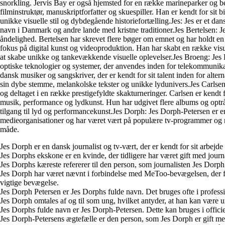
snorkling. Jervis Bay er også hjemsted for en række marineparker og b
filminstruktør, manuskriptforfatter og skuespiller. Han er kendt for si
unikke visuelle stil og dybdegående historiefortælling.Jes: Jes er et d
navn i Danmark og andre lande med kristne traditioner.Jes Bertelsen: Jes
åndelighed. Bertelsen har skrevet flere bøger om emnet og har holdt e
fokus på digital kunst og videoproduktion. Han har skabt en række visuel
at skabe unikke og tankevækkende visuelle oplevelser.Jes Broeng: Jes 
optiske teknologier og systemer, der anvendes inden for telekommunika
dansk musiker og sangskriver, der er kendt for sit talent inden for alt
sin dybe stemme, melankolske tekster og unikke lydunivers.Jes Carlsen:
og deltaget i en række prestigefyldte skakturneringer. Carlsen er kendt f
musik, performance og lydkunst. Hun har udgivet flere albums og optrå
tilgang til lyd og performancekunst.Jes Dorph: Jes Dorph-Petersen er en
medieorganisationer og har været vært på populære tv-programmer og ny
måde.
Jes Dorph er en dansk journalist og tv-vært, der er kendt for sit arbe
Jes Dorphs ekskone er en kvinde, der tidligere har været gift med jour
Jes Dorphs kæreste refererer til den person, som journalisten Jes Dorph 
Jes Dorph har været nævnt i forbindelse med MeToo-bevægelsen, der fo
vigtige bevægelse.
Jes Dorph Petersen er Jes Dorphs fulde navn. Det bruges ofte i prof
Jes Dorph omtales af og til som ung, hvilket antyder, at han kan være
Jes Dorphs fulde navn er Jes Dorph-Petersen. Dette kan bruges i offi
Jes Dorph-Petersens ægtefælle er den person, som Jes Dorph er gift me