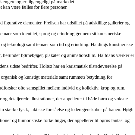
rlængere og er tilgængeligt på markedet.
kan være fælles for flere personer.
.
 figurative elementer. Frellsen har udstillet på adskillige gallerier og
 temaer som identitet, sprog og erindring gennem sit kunstneriske
r og teknologi samt temaer som tid og erindring. Haldings kunstneriske
kter, herunder børnebøger, plakater og animationsfilm. Halfdans værker er
dens sidste bedrifter. Holtsø har en karismatisk tilstedeværelse på
m organisk og kunstigt materiale samt rummets betydning for
forsker ofte samspillet mellem individ og kollektiv, krop og rum,
og detaljerede illustrationer, der appellerer til både børn og voksne.
in stærke fysik, taktiske forståelse og lederegenskaber på banen. Høgh
ioner og humoristiske fortællinger, der appellerer til børns fantasi og