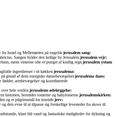
 fra Israel og Mellemøsten på engelsk.
jerusalem sang:
bricius. Sangen hylder den hellige by Jerusalem.
jerusalem vejr:
ius, mens vintrene ofte er præget af kraftig regn.
jerusalem yotam
gfulde ingredienser i sit køkken.
jerusalema:
 på grund af dens energiske dansebevægelser.
jerusalema dans:
tige fødder, armbevægelser og koordinerede
 over hele verden.
jerusalems ødelæggelse:
nnem historien, herunder romerne og babylonierne.
jerusalemskirken:
den og et pilgrimsmål for troende.
jerv:
 dets evne til at tilpasse sig forskellige levesteder fra skove til
andstrande, klare blå vand og fantastiske muligheder for dykning og