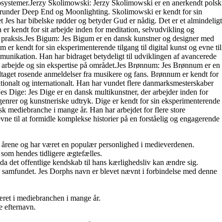
økosystemer.Jerzy Skolimowski: Jerzy Skolimowski er en anerkendt polsk
m, herunder Deep End og Moonlighting. Skolimowski er kendt for sin
t Jes har bibelske rødder og betyder Gud er nådig. Det er et almindeligt
 er kendt for sit arbejde inden for meditation, selvudvikling og
l praksis.Jes Bigum: Jes Bigum er en dansk kunstner og designer med
er kendt for sin eksperimenterende tilgang til digital kunst og evne til
munikation. Han har bidraget betydeligt til udviklingen af avancerede
e arbejde og sin ekspertise på området.Jes Brønnum: Jes Brønnum er en
odtaget rosende anmeldelser fra musikere og fans. Brønnum er kendt for
ationalt og internationalt. Han har vundet flere danmarksmesterskaber
.Jes Dige: Jes Dige er en dansk multikunstner, der arbejder inden for
enrer og kunstneriske udtryk. Dige er kendt for sin eksperimenterende
sk mediebranche i mange år. Han har arbejdet for flere store
ne til at formidle komplekse historier på en forståelig og engagerende
em årene og har været en populær personlighed i medieverdenen.
 som hendes tidligere ægtefælles.
 da det offentlige kendskab til hans kærlighedsliv kan ændre sig.
 samfundet. Jes Dorphs navn er blevet nævnt i forbindelse med denne
æret i mediebranchen i mange år.
e efternavn.