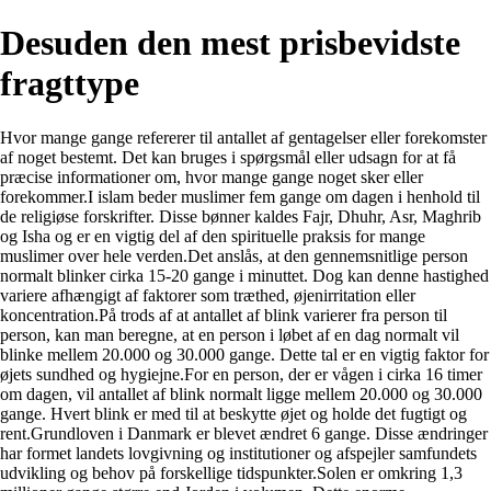
Desuden den mest prisbevidste
fragttype
Hvor mange gange refererer til antallet af gentagelser eller forekomster
af noget bestemt. Det kan bruges i spørgsmål eller udsagn for at få
præcise informationer om, hvor mange gange noget sker eller
forekommer.
I islam beder muslimer fem gange om dagen i henhold til
de religiøse forskrifter. Disse bønner kaldes Fajr, Dhuhr, Asr, Maghrib
og Isha og er en vigtig del af den spirituelle praksis for mange
muslimer over hele verden.
Det anslås, at den gennemsnitlige person
normalt blinker cirka 15-20 gange i minuttet. Dog kan denne hastighed
variere afhængigt af faktorer som træthed, øjenirritation eller
koncentration.
På trods af at antallet af blink varierer fra person til
person, kan man beregne, at en person i løbet af en dag normalt vil
blinke mellem 20.000 og 30.000 gange. Dette tal er en vigtig faktor for
øjets sundhed og hygiejne.
For en person, der er vågen i cirka 16 timer
om dagen, vil antallet af blink normalt ligge mellem 20.000 og 30.000
gange. Hvert blink er med til at beskytte øjet og holde det fugtigt og
rent.
Grundloven i Danmark er blevet ændret 6 gange. Disse ændringer
har formet landets lovgivning og institutioner og afspejler samfundets
udvikling og behov på forskellige tidspunkter.
Solen er omkring 1,3