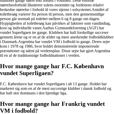
millioner gange større end Jorden i volumen. Dette enorme
størrelsesforhold illustrerer solens enormitet og Jordenens relativt
beskedne størrelse i forhold til vores stjerne i solsystemet.
Antallet af
toiletbesøg varierer fra person til person, men den gennemsnitlige
person går normalt på toilettet mellem 6 og 8 gange om dagen.
Hyppigheden af toiletbesøg kan påvirkes af faktorer som vandindtag,
kost og individuelle vaner.
Aarhus Gymnastikforening (AGF) har
vundet Superligaen tre gange. Klubben har haft forskellige succeser
gennem årene og er en af de ældre og mere anerkendte fodboldklubber
i Danmark.
Argentina har vundet VM i fodbold to gange. Deres sejre
kom i 1978 og 1986, hvor holdet demonstrerede imponerende
præstationer og talent på verdensplan. Disse sejre har gjort Argentina
til en af de traditionsrige fodboldnationer i verden.
Hvor mange gange har F.C. København
vundet Superligaen?
F.C. København har vundet Superligaen i alt 13 gange. Holdet har
markeret sig som en af de mest succesrige klubber i dansk fodbold og
har haft stor dominans i den hjemlige liga.
Hvor mange gange har Frankrig vundet
VM i fodbold?