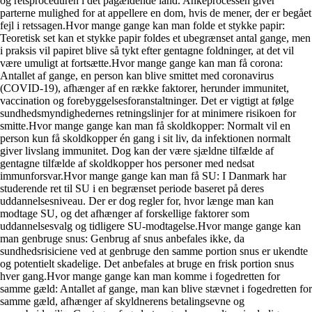
og retsproceduren i det pågældende land. Ankeprocessen giver
parterne mulighed for at appellere en dom, hvis de mener, der er begået
fejl i retssagen.Hvor mange gange kan man folde et stykke papir:
Teoretisk set kan et stykke papir foldes et ubegrænset antal gange, men
i praksis vil papiret blive så tykt efter gentagne foldninger, at det vil
være umuligt at fortsætte.Hvor mange gange kan man få corona:
Antallet af gange, en person kan blive smittet med coronavirus
(COVID-19), afhænger af en række faktorer, herunder immunitet,
vaccination og forebyggelsesforanstaltninger. Det er vigtigt at følge
sundhedsmyndighedernes retningslinjer for at minimere risikoen for
smitte.Hvor mange gange kan man få skoldkopper: Normalt vil en
person kun få skoldkopper én gang i sit liv, da infektionen normalt
giver livslang immunitet. Dog kan der være sjældne tilfælde af
gentagne tilfælde af skoldkopper hos personer med nedsat
immunforsvar.Hvor mange gange kan man få SU: I Danmark har
studerende ret til SU i en begrænset periode baseret på deres
uddannelsesniveau. Der er dog regler for, hvor længe man kan
modtage SU, og det afhænger af forskellige faktorer som
uddannelsesvalg og tidligere SU-modtagelse.Hvor mange gange kan
man genbruge snus: Genbrug af snus anbefales ikke, da
sundhedsrisiciene ved at genbruge den samme portion snus er ukendte
og potentielt skadelige. Det anbefales at bruge en frisk portion snus
hver gang.Hvor mange gange kan man komme i fogedretten for
samme gæld: Antallet af gange, man kan blive stævnet i fogedretten for
samme gæld, afhænger af skyldnerens betalingsevne og