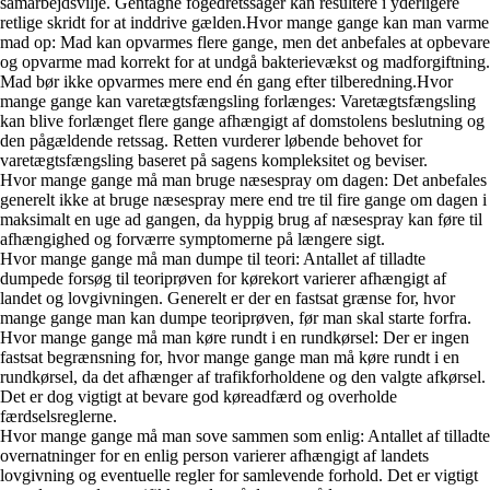
samarbejdsvilje. Gentagne fogedretssager kan resultere i yderligere
retlige skridt for at inddrive gælden.Hvor mange gange kan man varme
mad op: Mad kan opvarmes flere gange, men det anbefales at opbevare
og opvarme mad korrekt for at undgå bakterievækst og madforgiftning.
Mad bør ikke opvarmes mere end én gang efter tilberedning.Hvor
mange gange kan varetægtsfængsling forlænges: Varetægtsfængsling
kan blive forlænget flere gange afhængigt af domstolens beslutning og
den pågældende retssag. Retten vurderer løbende behovet for
varetægtsfængsling baseret på sagens kompleksitet og beviser.
Hvor mange gange må man bruge næsespray om dagen: Det anbefales
generelt ikke at bruge næsespray mere end tre til fire gange om dagen i
maksimalt en uge ad gangen, da hyppig brug af næsespray kan føre til
afhængighed og forværre symptomerne på længere sigt.
Hvor mange gange må man dumpe til teori: Antallet af tilladte
dumpede forsøg til teoriprøven for kørekort varierer afhængigt af
landet og lovgivningen. Generelt er der en fastsat grænse for, hvor
mange gange man kan dumpe teoriprøven, før man skal starte forfra.
Hvor mange gange må man køre rundt i en rundkørsel: Der er ingen
fastsat begrænsning for, hvor mange gange man må køre rundt i en
rundkørsel, da det afhænger af trafikforholdene og den valgte afkørsel.
Det er dog vigtigt at bevare god køreadfærd og overholde
færdselsreglerne.
Hvor mange gange må man sove sammen som enlig: Antallet af tilladte
overnatninger for en enlig person varierer afhængigt af landets
lovgivning og eventuelle regler for samlevende forhold. Det er vigtigt