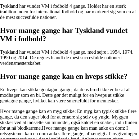
Tyskland har vundet VM i fodbold 4 gange. Holdet har en stærk
tradition inden for international fodbold og har markeret sig som en af
de mest succesfulde nationer.
Hvor mange gange har Tyskland vundet
VM i fodbold?
Tyskland har vundet VM i fodbold 4 gange, med sejre i 1954, 1974,
1990 og 2014. De regnes blandt de mest succesfulde nationer i
verdensmesterskabet.
Hvor mange gange kan en hveps stikke?
En hveps kan stikke gentagne gange, da dens brod ikke er besat af
modhager som en bi. Dette gør det muligt for en hveps at stikke
gentagne gange, hvilket kan være smertefuldt for mennesker.
Hvor mange gange kan en myg stikke: En myg kan typisk stikke flere
gange, da den suger blod for at ernære sig selv og yngle. Myggen
stikker ved at indsætte sin munddel, også kaldet en snabel, ind i huden
for at nå blodkarrene.Hvor mange gange kan man anke en dom: I
retssystemet kan en dom ankes flere gange, afhængigt af lovgivningen