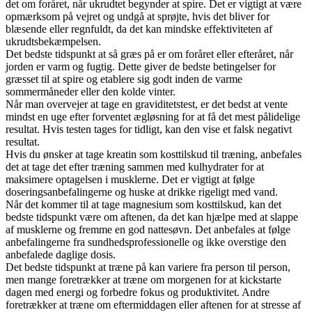
det om foråret, når ukrudtet begynder at spire. Det er vigtigt at være
opmærksom på vejret og undgå at sprøjte, hvis det bliver for
blæsende eller regnfuldt, da det kan mindske effektiviteten af
ukrudtsbekæmpelsen.
Det bedste tidspunkt at så græs på er om foråret eller efteråret, når
jorden er varm og fugtig. Dette giver de bedste betingelser for
græsset til at spire og etablere sig godt inden de varme
sommermåneder eller den kolde vinter.
Når man overvejer at tage en graviditetstest, er det bedst at vente
mindst en uge efter forventet ægløsning for at få det mest pålidelige
resultat. Hvis testen tages for tidligt, kan den vise et falsk negativt
resultat.
Hvis du ønsker at tage kreatin som kosttilskud til træning, anbefales
det at tage det efter træning sammen med kulhydrater for at
maksimere optagelsen i musklerne. Det er vigtigt at følge
doseringsanbefalingerne og huske at drikke rigeligt med vand.
Når det kommer til at tage magnesium som kosttilskud, kan det
bedste tidspunkt være om aftenen, da det kan hjælpe med at slappe
af musklerne og fremme en god nattesøvn. Det anbefales at følge
anbefalingerne fra sundhedsprofessionelle og ikke overstige den
anbefalede daglige dosis.
Det bedste tidspunkt at træne på kan variere fra person til person,
men mange foretrækker at træne om morgenen for at kickstarte
dagen med energi og forbedre fokus og produktivitet. Andre
foretrækker at træne om eftermiddagen eller aftenen for at stresse af