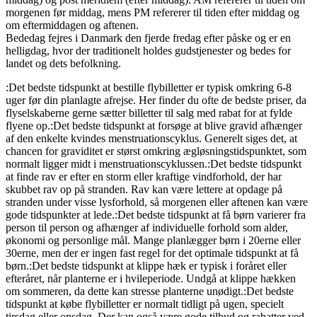
morgenen før middag, mens PM refererer til tiden efter middag og
om eftermiddagen og aftenen.
Bededag fejres i Danmark den fjerde fredag efter påske og er en
helligdag, hvor der traditionelt holdes gudstjenester og bedes for
landet og dets befolkning.
:Det bedste tidspunkt at bestille flybilletter er typisk omkring 6-8
uger før din planlagte afrejse. Her finder du ofte de bedste priser, da
flyselskaberne gerne sætter billetter til salg med rabat for at fylde
flyene op.
:Det bedste tidspunkt at forsøge at blive gravid afhænger
af den enkelte kvindes menstruationscyklus. Generelt siges det, at
chancen for graviditet er størst omkring ægløsningstidspunktet, som
normalt ligger midt i menstruationscyklussen.
:Det bedste tidspunkt
at finde rav er efter en storm eller kraftige vindforhold, der har
skubbet rav op på stranden. Rav kan være lettere at opdage på
stranden under visse lysforhold, så morgenen eller aftenen kan være
gode tidspunkter at lede.
:Det bedste tidspunkt at få børn varierer fra
person til person og afhænger af individuelle forhold som alder,
økonomi og personlige mål. Mange planlægger børn i 20erne eller
30erne, men der er ingen fast regel for det optimale tidspunkt at få
børn.
:Det bedste tidspunkt at klippe hæk er typisk i foråret eller
efteråret, når planterne er i hvileperiode. Undgå at klippe hækken
om sommeren, da dette kan stresse planterne unødigt.
:Det bedste
tidspunkt at købe flybilletter er normalt tidligt på ugen, specielt
tirsdag eller onsdag. Der kan også være gode tilbud og rabatter ved