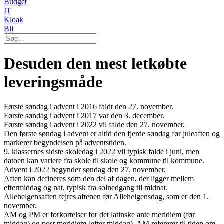
Budget
IT
Kloak
Bil
Desuden den mest letkøbte
leveringsmåde
Første søndag i advent i 2016 faldt den 27. november.
Første søndag i advent i 2017 var den 3. december.
Første søndag i advent i 2022 vil falde den 27. november.
Den første søndag i advent er altid den fjerde søndag før juleaften og
markerer begyndelsen på adventstiden.
9. klassernes sidste skoledag i 2022 vil typisk falde i juni, men
datoen kan variere fra skole til skole og kommune til kommune.
Advent i 2022 begynder søndag den 27. november.
Aften kan defineres som den del af dagen, der ligger mellem
eftermiddag og nat, typisk fra solnedgang til midnat.
Allehelgensaften fejres aftenen før Allehelgensdag, som er den 1.
november.
AM og PM er forkortelser for det latinske ante meridiem (før
middag) og post meridiem (efter middag). AM refererer til tiden om