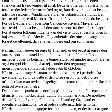
klima.
Den bedste tid at rejse til Maldiverne er i tørkesæsonen, som
strækker sig fra november til april. Dette er også den travleste tid, så
for dem der leder efter mere fred og ro, kan det være godt at besøge
uden for sæsonen. Vandtemperaturen er behagelig året rundt.
Den
bedste tid at rejse til Mexico afhænger af hvilket område du besøger.
For de kystnære områder som Cancun og Riviera Maya er det
bedste tidspunkt at besøge i den tørre sæson, fra december til april.
For at undgå folkemængderne kan det være godt at besøge uden for
højsæsonen. Også i Mexico City anbefales det ofte at besøge om
foråret og efteråret, da vejret er mildere end om sommeren.
Når man planlægger en rejse til Thailand, er det bedst at rejse i den
tørre sæson, som strækker sig fra november til februar. Disse
måneder byder på behagelige temperaturer og mindre nedbør. Det er
også en god idé at undgå at rejse under den regntunge
monsunperiode, som typisk falder i juli til oktober.
Når man vil besøge Vietnam, er det bedst at rejse i perioden fra
november til april, da dette er den tørre sæson i landet. I disse
måneder kan man nyde behagelige temperaturer og mindre risiko for
regn og oversvømmelser.
Det bedste tidspunkt at se nordlys på er om vinteren, fra september
til marts, hvor mørket falder tidligt, og himlen er klar. De nordlige
dele af Norge, Sverige, Finland samt Island og Grønland er
populære destinationer for at opleve dette naturlige fænomen.
Når det kommer til at sprøjte for ukrudt i haven, er det bedst at gøre