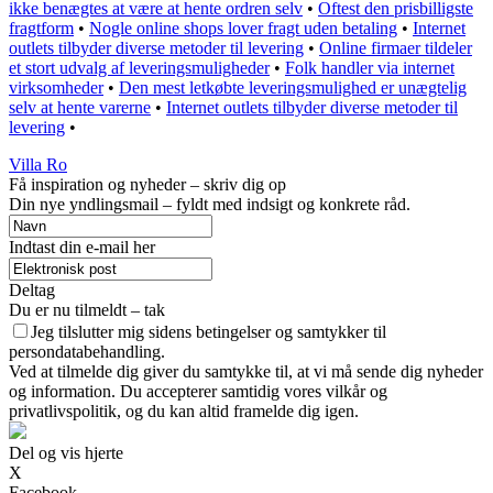
ikke benægtes at være at hente ordren selv
•
Oftest den prisbilligste
fragtform
•
Nogle online shops lover fragt uden betaling
•
Internet
outlets tilbyder diverse metoder til levering
•
Online firmaer tildeler
et stort udvalg af leveringsmuligheder
•
Folk handler via internet
virksomheder
•
Den mest letkøbte leveringsmulighed er unægtelig
selv at hente varerne
•
Internet outlets tilbyder diverse metoder til
levering
•
Villa Ro
Få inspiration og nyheder – skriv dig op
Din nye yndlingsmail – fyldt med indsigt og konkrete råd.
Indtast din e-mail her
Deltag
Du er nu tilmeldt – tak
Jeg tilslutter mig sidens betingelser og samtykker til
persondatabehandling.
Ved at tilmelde dig giver du samtykke til, at vi må sende dig nyheder
og information. Du accepterer samtidig vores vilkår og
privatlivspolitik, og du kan altid framelde dig igen.
Del og vis hjerte
X
Facebook