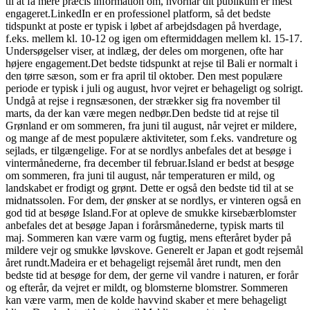
til at få mere præcis information om, hvornår dit publikum er mest
engageret.
LinkedIn er en professionel platform, så det bedste
tidspunkt at poste er typisk i løbet af arbejdsdagen på hverdage,
f.eks. mellem kl. 10-12 og igen om eftermiddagen mellem kl. 15-17.
Undersøgelser viser, at indlæg, der deles om morgenen, ofte har
højere engagement.
Det bedste tidspunkt at rejse til Bali er normalt i
den tørre sæson, som er fra april til oktober. Den mest populære
periode er typisk i juli og august, hvor vejret er behageligt og solrigt.
Undgå at rejse i regnsæsonen, der strækker sig fra november til
marts, da der kan være megen nedbør.
Den bedste tid at rejse til
Grønland er om sommeren, fra juni til august, når vejret er mildere,
og mange af de mest populære aktiviteter, som f.eks. vandreture og
sejlads, er tilgængelige. For at se nordlys anbefales det at besøge i
vintermånederne, fra december til februar.
Island er bedst at besøge
om sommeren, fra juni til august, når temperaturen er mild, og
landskabet er frodigt og grønt. Dette er også den bedste tid til at se
midnatssolen. For dem, der ønsker at se nordlys, er vinteren også en
god tid at besøge Island.
For at opleve de smukke kirsebærblomster
anbefales det at besøge Japan i forårsmånederne, typisk marts til
maj. Sommeren kan være varm og fugtig, mens efteråret byder på
mildere vejr og smukke løvskove. Generelt er Japan et godt rejsemål
året rundt.
Madeira er et behageligt rejsemål året rundt, men den
bedste tid at besøge for dem, der gerne vil vandre i naturen, er forår
og efterår, da vejret er mildt, og blomsterne blomstrer. Sommeren
kan være varm, men de kolde havvind skaber et mere behageligt