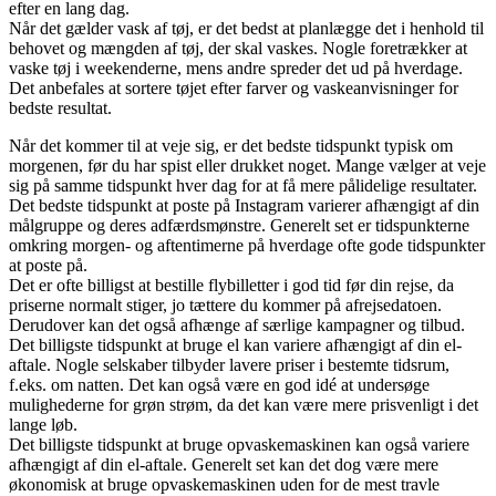
efter en lang dag.
Når det gælder vask af tøj, er det bedst at planlægge det i henhold til
behovet og mængden af tøj, der skal vaskes. Nogle foretrækker at
vaske tøj i weekenderne, mens andre spreder det ud på hverdage.
Det anbefales at sortere tøjet efter farver og vaskeanvisninger for
bedste resultat.
Når det kommer til at veje sig, er det bedste tidspunkt typisk om
morgenen, før du har spist eller drukket noget. Mange vælger at veje
sig på samme tidspunkt hver dag for at få mere pålidelige resultater.
Det bedste tidspunkt at poste på Instagram varierer afhængigt af din
målgruppe og deres adfærdsmønstre. Generelt set er tidspunkterne
omkring morgen- og aftentimerne på hverdage ofte gode tidspunkter
at poste på.
Det er ofte billigst at bestille flybilletter i god tid før din rejse, da
priserne normalt stiger, jo tættere du kommer på afrejsedatoen.
Derudover kan det også afhænge af særlige kampagner og tilbud.
Det billigste tidspunkt at bruge el kan variere afhængigt af din el-
aftale. Nogle selskaber tilbyder lavere priser i bestemte tidsrum,
f.eks. om natten. Det kan også være en god idé at undersøge
mulighederne for grøn strøm, da det kan være mere prisvenligt i det
lange løb.
Det billigste tidspunkt at bruge opvaskemaskinen kan også variere
afhængigt af din el-aftale. Generelt set kan det dog være mere
økonomisk at bruge opvaskemaskinen uden for de mest travle