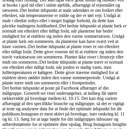
at booke i god tid eller i sidste øjeblik, afhængigt af rejsemålet og
sæsonen.
:Det bedste tidspunkt at male udendørs er om foråret eller
efteråret, når temperaturerne er milde og der er tørt vejr. Undgå at
male i direkte sollys eller i meget fugtige forhold, da dette kan
påvirke malingens holdbarhed.
:Det bedste tidspunkt at plante hæk er
normalt om efteråret eller tidligt forår, når planterne har bedre
mulighed for at etablere sig inden den varme sommersæson. Undgå
at plante hæk om sommeren, da planterne kan have svært ved at
klare varmen.
:Det bedste tidspunkt at plante roser er om efteråret
eller tidligt forår. Dette giver roserne tid til at etablere sig inden den
travle vækstsæson om sommeren. Planter ikke roser i frostvejr eller
midt om sommeren.
:Det bedste tidspunkt at plante træer er normalt
om efteråret eller tidligt forår, når jorden er stadig varm, men
lufttemperaturen er køligere. Dette giver træerne mulighed for at
etablere deres rødder inden den varme sommerperiode. Undgå at
plante træer midt om sommeren eller i frostperioder.
Det bedste tidspunkt at poste på Facebook afhænger af din
målgruppe. Generelt set viser undersøgelser, at indlæg får størst
rækkevidde på hverdage mellem kl. 10-15. Det kan dog variere
afhængigt af den specifikke branche og målgruppe, så det er vigtigt
at teste og analysere data for at finde det optimale tidspunkt for dit
publikum.
Instagram er mest aktivt på hverdage, især omkring kl. 11
og kl. 13. Sørg for at tage højde for din målgruppes tidssoner og
adfærdsmønstre for at optimere dine opslag. Brug Instagram Insights