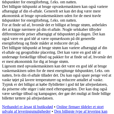
tidspunkter for energiforbrug, f.eks. om natten.
Det billigste tidspunkt at bruge opvaskemaskinen kan også variere
afhængigt af din el-aftale. Generelt set kan det dog være mere
økonomisk at bruge opvaskemaskinen uden for de mest travle
tidspunkter for energiforbrug, f.eks. om natten.
For at finde ud af, hvornår det er billigst at bruge strøm, anbefales
det at kigge nærmere på din el-aftale. Nogle selskaber tilbyder
differentierede priser afhængigt af tidspunktet på dagen. Det kan
også være en god idé at være opmærksom på dit generelle
energiforbrug og finde måder at reducere det på.
Det billigste tidspunkt at bruge strøm kan variere afhængigt af din
el-aftale og geografiske placering. Det kan være en god idé at
undersøge forskellige tilbud og pakker for at finde ud af, hvornår det
er mest økonomisk for dig at bruge strøm.
Ligesom med opvaskemaskinen kan det være en god idé at bruge
vaskemaskinen uden for de mest energitunge tidspunkter, f.eks. om
natten, hvis din el-aftale tillader det. Du kan også spare penge ved at
vaske tøjet på lavere temperaturer og reducere antallet af vaske.
Typisk er det billigst at købe flybilletter i god tid før afrejsedatoen,
da priserne ofte stiger i takt med efterspørgslen. Der kan dog også
være særlige tilbud og kampagner, der gør det muligt at finde billige
billetter tættere på afrejsedatoen.
Nethandel er årsag til butiksdød
•
Online firmaer tildeler et stort
udvalg af leveringsmuligheder
•
Den billigste type af levering kan