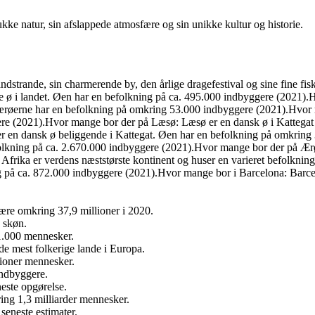
ke natur, sin afslappede atmosfære og sin unikke kultur og historie.
dstrande, sin charmerende by, den årlige dragefestival og sine fine fisk
te ø i landet. Øen har en befolkning på ca. 495.000 indbyggere (2021
ærøerne har en befolkning på omkring 53.000 indbyggere (2021).Hvor 
e (2021).Hvor mange bor der på Læsø: Læsø er en dansk ø i Kattegat og
 en dansk ø beliggende i Kattegat. Øen har en befolkning på omkring
lkning på ca. 2.670.000 indbyggere (2021).Hvor mange bor der på Ærø
Afrika er verdens næststørste kontinent og huser en varieret befolknin
på ca. 872.000 indbyggere (2021).Hvor mange bor i Barcelona: Barcelo
 være omkring 37,9 millioner i 2020.
e skøn.
1.000 mennesker.
 de mest folkerige lande i Europa.
lioner mennesker.
indbyggere.
este opgørelse.
ing 1,3 milliarder mennesker.
seneste estimater.