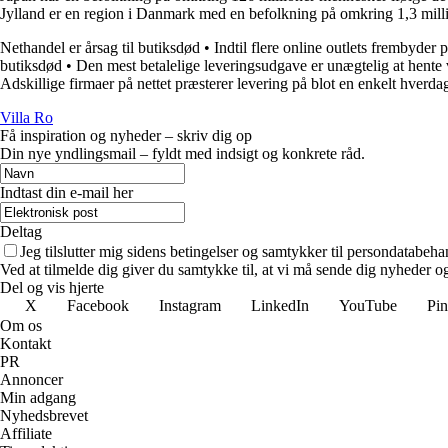
Jylland er en region i Danmark med en befolkning på omkring 1,3 mill
Nethandel er årsag til butiksdød
•
Indtil flere online outlets frembyder p
butiksdød
•
Den mest betalelige leveringsudgave er unægtelig at hente 
Adskillige firmaer på nettet præsterer levering på blot en enkelt hverda
Villa Ro
Få inspiration og nyheder – skriv dig op
Din nye yndlingsmail – fyldt med indsigt og konkrete råd.
Indtast din e-mail her
Deltag
Jeg tilslutter mig sidens betingelser og samtykker til persondatabeha
Ved at tilmelde dig giver du samtykke til, at vi må sende dig nyheder og
Del og vis hjerte
X
Facebook
Instagram
LinkedIn
YouTube
Pin
Om os
Kontakt
PR
Annoncer
Min adgang
Nyhedsbrevet
Affiliate