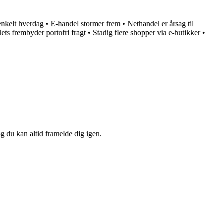
 enkelt hverdag
•
E-handel stormer frem
•
Nethandel er årsag til
tlets frembyder portofri fragt
•
Stadig flere shopper via e-butikker
•
og du kan altid framelde dig igen.