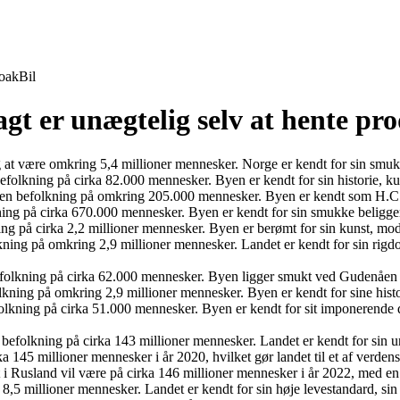
oak
Bil
agt er unægtelig selv at hente pr
t være omkring 5,4 millioner mennesker. Norge er kendt for sin smukke
kning på cirka 82.000 mennesker. Byen er kendt for sin historie, kultu
 en befolkning på omkring 205.000 mennesker. Byen er kendt som H.C. 
ing på cirka 670.000 mennesker. Byen er kendt for sin smukke beligge
ng på cirka 2,2 millioner mennesker. Byen er berømt for sin kunst, mode
olkning på omkring 2,9 millioner mennesker. Landet er kendt for sin r
lkning på cirka 62.000 mennesker. Byen ligger smukt ved Gudenåen og 
lkning på omkring 2,9 millioner mennesker. Byen er kendt for sine his
lkning på cirka 51.000 mennesker. Byen er kendt for sit imponerende d
efolkning på cirka 143 millioner mennesker. Landet er kendt for sin uni
a 145 millioner mennesker i år 2020, hvilket gør landet til et af verdens
 i Rusland vil være på cirka 146 millioner mennesker i år 2022, med en
 millioner mennesker. Landet er kendt for sin høje levestandard, sin sm