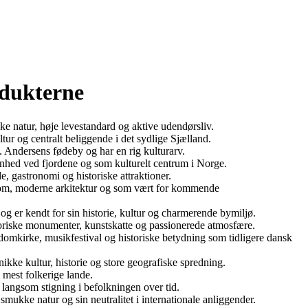
odukterne
 natur, høje levestandard og aktive udendørsliv.
r og centralt beliggende i det sydlige Sjælland.
Andersens fødeby og har en rig kulturarv.
nhed ved fjordene og som kulturelt centrum i Norge.
, gastronomi og historiske attraktioner.
igdom, moderne arkitektur og som vært for kommende
er kendt for sin historie, kultur og charmerende bymiljø.
toriske monumenter, kunstskatte og passionerede atmosfære.
omkirke, musikfestival og historiske betydning som tidligere dansk
kke kultur, historie og store geografiske spredning.
 mest folkerige lande.
 langsom stigning i befolkningen over tid.
ukke natur og sin neutralitet i internationale anliggender.