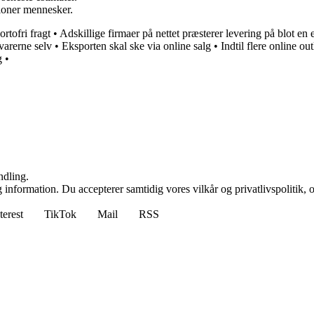
ioner mennesker.
ortofri fragt
•
Adskillige firmaer på nettet præsterer levering på blot en
varerne selv
•
Eksporten skal ske via online salg
•
Indtil flere online ou
g
•
ndling.
 information. Du accepterer samtidig vores vilkår og privatlivspolitik, 
terest
TikTok
Mail
RSS