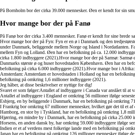
På Bornholm bor der cirka 39.000 mennesker. Øen er kendt for sin smuk
Hvor mange bor der på Fanø
På Fanø bor der cirka 3.400 mennesker. Fanø er kendt for sine brede san
Hvor mange bor der på Fyn: Fyn er en ø i Danmark og den tredjestørs
under Danmark, beliggende mellem Norge og Island i Nordatlanten. F
mellem Fyn og Lolland. Øen har en befolkning på ca. 12.000 indbygger
cirka 1.800 indbyggere (2021).Hvor mange bor der på Samsø: Samsø er
Danmarks største ø og huser hovedstaden København. Øen har en befo
befolkning på cirka 6.000 indbyggere (2021).Hvor mange bor i Afrika: 
Amsterdam: Amsterdam er hovedstaden i Holland og har en befolkning 
befolkning på omkring 1,6 millioner indbyggere (2021).
Jeg håber, at disse beskrivelser er nyttige for dig!
Svaret er som følger:Antallet af indbyggere i Canada var anslået til at
Antallet af indbyggere i England er omkring 56 millioner ifølge senest
Esbjerg, en by beliggende i Danmark, har en befolkning på omkring 7
I Frankrig bor omkring 67 millioner mennesker, hvilket gør det til et af
Hamborg, en stor by i Tyskland, har en befolkning på omkring 1,8 mil
Hjørring, en mindre by i Danmark, har en befolkning på cirka 25.000 
Horsens, en anden dansk by, har omkring 59.000 indbyggere ifølge sen
Indien er et af verdens mest folkerige lande med en befolkning på omkr
Japan har en befolkning på omkring 126 millioner mennesker ifølge de 