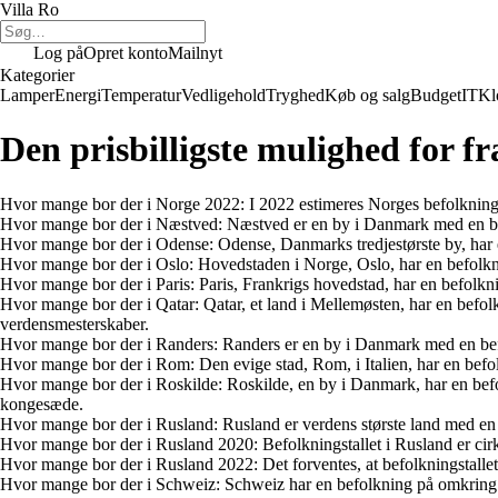
Villa Ro
Log på
Opret konto
Mailnyt
Kategorier
Lamper
Energi
Temperatur
Vedligehold
Tryghed
Køb og salg
Budget
IT
Kl
Den prisbilligste mulighed for fr
Hvor mange bor der i Norge 2022: I 2022 estimeres Norges befolkning a
Hvor mange bor der i Næstved: Næstved er en by i Danmark med en befol
Hvor mange bor der i Odense: Odense, Danmarks tredjestørste by, har
Hvor mange bor der i Oslo: Hovedstaden i Norge, Oslo, har en befolkn
Hvor mange bor der i Paris: Paris, Frankrigs hovedstad, har en befolkni
Hvor mange bor der i Qatar: Qatar, et land i Mellemøsten, har en bef
verdensmesterskaber.
Hvor mange bor der i Randers: Randers er en by i Danmark med en befo
Hvor mange bor der i Rom: Den evige stad, Rom, i Italien, har en befo
Hvor mange bor der i Roskilde: Roskilde, en by i Danmark, har en befo
kongesæde.
Hvor mange bor der i Rusland: Rusland er verdens største land med en b
Hvor mange bor der i Rusland 2020: ​​Befolkningstallet i Rusland er cirk
Hvor mange bor der i Rusland 2022: Det forventes, at befolkningstallet
Hvor mange bor der i Schweiz: Schweiz har en befolkning på omkring 8,5