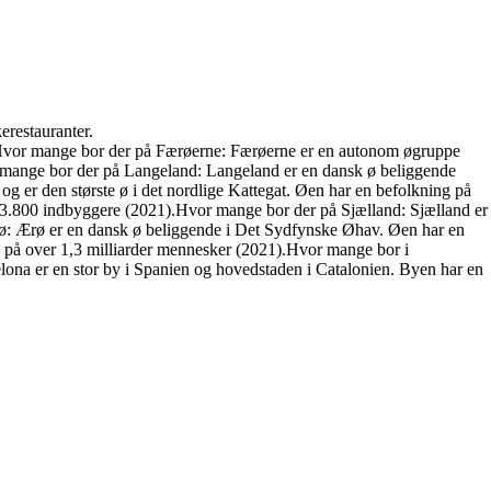
erestauranter.
).Hvor mange bor der på Færøerne: Færøerne er en autonom øgruppe
mange bor der på Langeland: Langeland er en dansk ø beliggende
 er den største ø i det nordlige Kattegat. Øen har en befolkning på
 3.800 indbyggere (2021).Hvor mange bor der på Sjælland: Sjælland er
: Ærø er en dansk ø beliggende i Det Sydfynske Øhav. Øen har en
g på over 1,3 milliarder mennesker (2021).Hvor mange bor i
na er en stor by i Spanien og hovedstaden i Catalonien. Byen har en