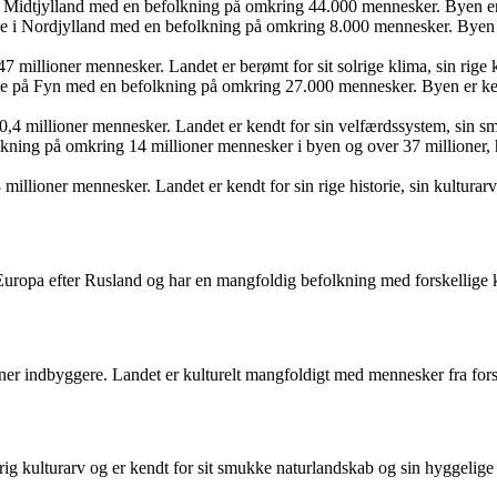
i Midtjylland med en befolkning på omkring 44.000 mennesker. Byen er 
i Nordjylland med en befolkning på omkring 8.000 mennesker. Byen er 
illioner mennesker. Landet er berømt for sit solrige klima, sin rige kul
 på Fyn med en befolkning på omkring 27.000 mennesker. Byen er kendt
,4 millioner mennesker. Landet er kendt for sin velfærdssystem, sin s
ning på omkring 14 millioner mennesker i byen og over 37 millioner, hv
illioner mennesker. Landet er kendt for sin rige historie, sin kulturarv
 Europa efter Rusland og har en mangfoldig befolkning med forskellige k
ner indbyggere. Landet er kulturelt mangfoldigt med mennesker fra forsk
g kulturarv og er kendt for sit smukke naturlandskab og sin hyggelige