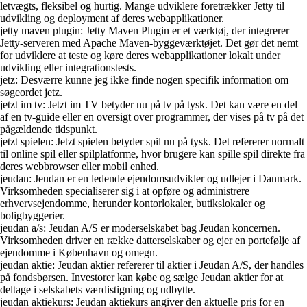
letvægts, fleksibel og hurtig. Mange udviklere foretrækker Jetty til
udvikling og deployment af deres webapplikationer.
jetty maven plugin: Jetty Maven Plugin er et værktøj, der integrerer
Jetty-serveren med Apache Maven-byggeværktøjet. Det gør det nemt
for udviklere at teste og køre deres webapplikationer lokalt under
udvikling eller integrationstests.
jetz: Desværre kunne jeg ikke finde nogen specifik information om
søgeordet jetz.
jetzt im tv: Jetzt im TV betyder nu på tv på tysk. Det kan være en del
af en tv-guide eller en oversigt over programmer, der vises på tv på det
pågældende tidspunkt.
jetzt spielen: Jetzt spielen betyder spil nu på tysk. Det refererer normalt
til online spil eller spilplatforme, hvor brugere kan spille spil direkte fra
deres webbrowser eller mobil enhed.
jeudan: Jeudan er en ledende ejendomsudvikler og udlejer i Danmark.
Virksomheden specialiserer sig i at opføre og administrere
erhvervsejendomme, herunder kontorlokaler, butikslokaler og
boligbyggerier.
jeudan a/s: Jeudan A/S er moderselskabet bag Jeudan koncernen.
Virksomheden driver en række datterselskaber og ejer en portefølje af
ejendomme i København og omegn.
jeudan aktie: Jeudan aktier refererer til aktier i Jeudan A/S, der handles
på fondsbørsen. Investorer kan købe og sælge Jeudan aktier for at
deltage i selskabets værdistigning og udbytte.
jeudan aktiekurs: Jeudan aktiekurs angiver den aktuelle pris for en