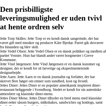
Den prisbilligste
leveringsmulighed er uden tvivl
at hente ordren selv
Jette Torp Skilles: Jette Torp er en kendt dansk sangerinde, der har
været gift med musiker og producer Kåre Bjerkø. Parret gik desværre
fra hinanden og blev skilt.
Jette Vedel Olsen: Jette Vedel Olsen er en dansk politiker og medlem af
partiet Venstre. Hun har blandt andet været borgmester i Greve
Kommune.
Jette Vind Jørgensen: Jette Vind Jørgensen er en dansk kunstner og
designer, der er kendt for sit farverige og eksperimenterende
designarbejde.
Jette Aaen: Jette Aaen er en dansk journalist og forfatter, der har
skrevet flere bøger om emner som sundhed, kost og livsstil.
Jettes Diner: Jettes Diner er en populær amerikansk inspireret diner-
restaurant beliggende i Svendborg. Stedet er kendt for sin autentiske
atmosfære og klassiske diner-menu.
Jettes Diner Menu: Jettes Diner tilbyder en bred menu med klassiske
diner-retter såsom burgers, milkshakes, sandwiches og hotdogs, samt