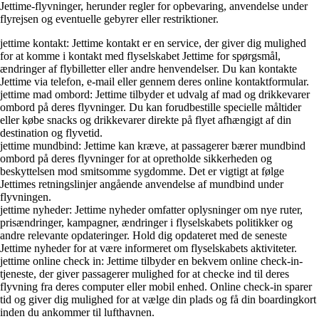
Jettime-flyvninger, herunder regler for opbevaring, anvendelse under
flyrejsen og eventuelle gebyrer eller restriktioner.
jettime kontakt: Jettime kontakt er en service, der giver dig mulighed
for at komme i kontakt med flyselskabet Jettime for spørgsmål,
ændringer af flybilletter eller andre henvendelser. Du kan kontakte
Jettime via telefon, e-mail eller gennem deres online kontaktformular.
jettime mad ombord: Jettime tilbyder et udvalg af mad og drikkevarer
ombord på deres flyvninger. Du kan forudbestille specielle måltider
eller købe snacks og drikkevarer direkte på flyet afhængigt af din
destination og flyvetid.
jettime mundbind: Jettime kan kræve, at passagerer bærer mundbind
ombord på deres flyvninger for at opretholde sikkerheden og
beskyttelsen mod smitsomme sygdomme. Det er vigtigt at følge
Jettimes retningslinjer angående anvendelse af mundbind under
flyvningen.
jettime nyheder: Jettime nyheder omfatter oplysninger om nye ruter,
prisændringer, kampagner, ændringer i flyselskabets politikker og
andre relevante opdateringer. Hold dig opdateret med de seneste
Jettime nyheder for at være informeret om flyselskabets aktiviteter.
jettime online check in: Jettime tilbyder en bekvem online check-in-
tjeneste, der giver passagerer mulighed for at checke ind til deres
flyvning fra deres computer eller mobil enhed. Online check-in sparer
tid og giver dig mulighed for at vælge din plads og få din boardingkort
inden du ankommer til lufthavnen.