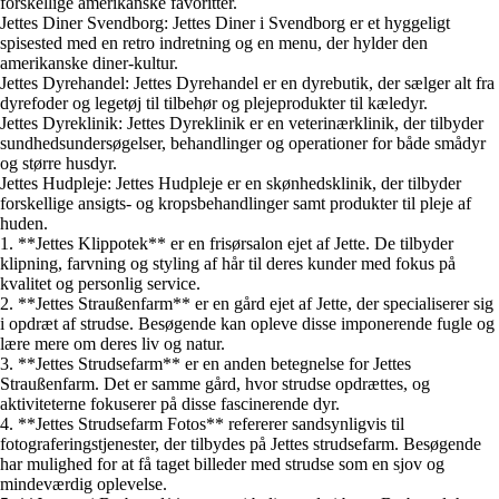
forskellige amerikanske favoritter.
Jettes Diner Svendborg: Jettes Diner i Svendborg er et hyggeligt
spisested med en retro indretning og en menu, der hylder den
amerikanske diner-kultur.
Jettes Dyrehandel: Jettes Dyrehandel er en dyrebutik, der sælger alt fra
dyrefoder og legetøj til tilbehør og plejeprodukter til kæledyr.
Jettes Dyreklinik: Jettes Dyreklinik er en veterinærklinik, der tilbyder
sundhedsundersøgelser, behandlinger og operationer for både smådyr
og større husdyr.
Jettes Hudpleje: Jettes Hudpleje er en skønhedsklinik, der tilbyder
forskellige ansigts- og kropsbehandlinger samt produkter til pleje af
huden.
1. **Jettes Klippotek** er en frisørsalon ejet af Jette. De tilbyder
klipning, farvning og styling af hår til deres kunder med fokus på
kvalitet og personlig service.
2. **Jettes Straußenfarm** er en gård ejet af Jette, der specialiserer sig
i opdræt af strudse. Besøgende kan opleve disse imponerende fugle og
lære mere om deres liv og natur.
3. **Jettes Strudsefarm** er en anden betegnelse for Jettes
Straußenfarm. Det er samme gård, hvor strudse opdrættes, og
aktiviteterne fokuserer på disse fascinerende dyr.
4. **Jettes Strudsefarm Fotos** refererer sandsynligvis til
fotograferingstjenester, der tilbydes på Jettes strudsefarm. Besøgende
har mulighed for at få taget billeder med strudse som en sjov og
mindeværdig oplevelse.