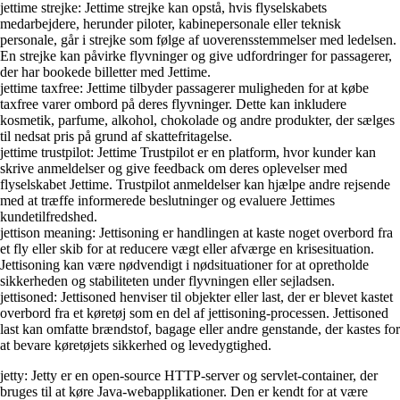
jettime strejke: Jettime strejke kan opstå, hvis flyselskabets
medarbejdere, herunder piloter, kabinepersonale eller teknisk
personale, går i strejke som følge af uoverensstemmelser med ledelsen.
En strejke kan påvirke flyvninger og give udfordringer for passagerer,
der har bookede billetter med Jettime.
jettime taxfree: Jettime tilbyder passagerer muligheden for at købe
taxfree varer ombord på deres flyvninger. Dette kan inkludere
kosmetik, parfume, alkohol, chokolade og andre produkter, der sælges
til nedsat pris på grund af skattefritagelse.
jettime trustpilot: Jettime Trustpilot er en platform, hvor kunder kan
skrive anmeldelser og give feedback om deres oplevelser med
flyselskabet Jettime. Trustpilot anmeldelser kan hjælpe andre rejsende
med at træffe informerede beslutninger og evaluere Jettimes
kundetilfredshed.
jettison meaning: Jettisoning er handlingen at kaste noget overbord fra
et fly eller skib for at reducere vægt eller afværge en krisesituation.
Jettisoning kan være nødvendigt i nødsituationer for at opretholde
sikkerheden og stabiliteten under flyvningen eller sejladsen.
jettisoned: Jettisoned henviser til objekter eller last, der er blevet kastet
overbord fra et køretøj som en del af jettisoning-processen. Jettisoned
last kan omfatte brændstof, bagage eller andre genstande, der kastes for
at bevare køretøjets sikkerhed og levedygtighed.
jetty: Jetty er en open-source HTTP-server og servlet-container, der
bruges til at køre Java-webapplikationer. Den er kendt for at være