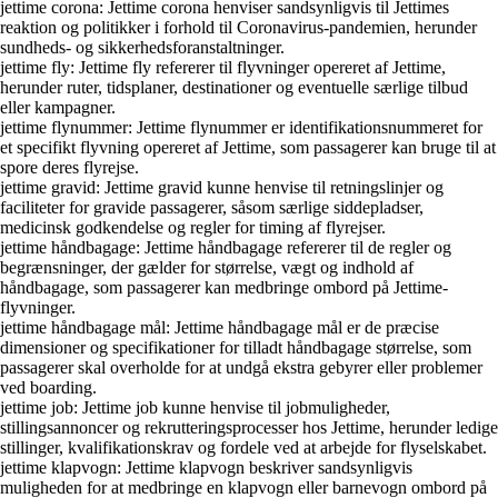
jettime corona: Jettime corona henviser sandsynligvis til Jettimes
reaktion og politikker i forhold til Coronavirus-pandemien, herunder
sundheds- og sikkerhedsforanstaltninger.
jettime fly: Jettime fly refererer til flyvninger opereret af Jettime,
herunder ruter, tidsplaner, destinationer og eventuelle særlige tilbud
eller kampagner.
jettime flynummer: Jettime flynummer er identifikationsnummeret for
et specifikt flyvning opereret af Jettime, som passagerer kan bruge til at
spore deres flyrejse.
jettime gravid: Jettime gravid kunne henvise til retningslinjer og
faciliteter for gravide passagerer, såsom særlige siddepladser,
medicinsk godkendelse og regler for timing af flyrejser.
jettime håndbagage: Jettime håndbagage refererer til de regler og
begrænsninger, der gælder for størrelse, vægt og indhold af
håndbagage, som passagerer kan medbringe ombord på Jettime-
flyvninger.
jettime håndbagage mål: Jettime håndbagage mål er de præcise
dimensioner og specifikationer for tilladt håndbagage størrelse, som
passagerer skal overholde for at undgå ekstra gebyrer eller problemer
ved boarding.
jettime job: Jettime job kunne henvise til jobmuligheder,
stillingsannoncer og rekrutteringsprocesser hos Jettime, herunder ledige
stillinger, kvalifikationskrav og fordele ved at arbejde for flyselskabet.
jettime klapvogn: Jettime klapvogn beskriver sandsynligvis
muligheden for at medbringe en klapvogn eller barnevogn ombord på