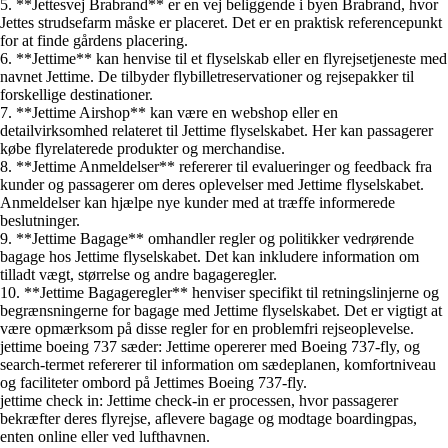
5. **Jettesvej Brabrand** er en vej beliggende i byen Brabrand, hvor
Jettes strudsefarm måske er placeret. Det er en praktisk referencepunkt
for at finde gårdens placering.
6. **Jettime** kan henvise til et flyselskab eller en flyrejsetjeneste med
navnet Jettime. De tilbyder flybilletreservationer og rejsepakker til
forskellige destinationer.
7. **Jettime Airshop** kan være en webshop eller en
detailvirksomhed relateret til Jettime flyselskabet. Her kan passagerer
købe flyrelaterede produkter og merchandise.
8. **Jettime Anmeldelser** refererer til evalueringer og feedback fra
kunder og passagerer om deres oplevelser med Jettime flyselskabet.
Anmeldelser kan hjælpe nye kunder med at træffe informerede
beslutninger.
9. **Jettime Bagage** omhandler regler og politikker vedrørende
bagage hos Jettime flyselskabet. Det kan inkludere information om
tilladt vægt, størrelse og andre bagageregler.
10. **Jettime Bagageregler** henviser specifikt til retningslinjerne og
begrænsningerne for bagage med Jettime flyselskabet. Det er vigtigt at
være opmærksom på disse regler for en problemfri rejseoplevelse.
jettime boeing 737 sæder: Jettime opererer med Boeing 737-fly, og
search-termet refererer til information om sædeplanen, komfortniveau
og faciliteter ombord på Jettimes Boeing 737-fly.
jettime check in: Jettime check-in er processen, hvor passagerer
bekræfter deres flyrejse, aflevere bagage og modtage boardingpas,
enten online eller ved lufthavnen.