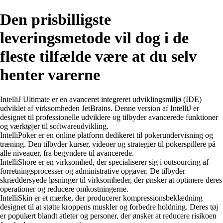
Den prisbilligste
leveringsmetode vil dog i de
fleste tilfælde være at du selv
henter varerne
IntelliJ Ultimate er en avanceret integreret udviklingsmiljø (IDE)
udviklet af virksomheden JetBrains. Denne version af IntelliJ er
designet til professionelle udviklere og tilbyder avancerede funktioner
og værktøjer til softwareudvikling.
IntelliPoker er en online platform dedikeret til pokerundervisning og
træning. Den tilbyder kurser, videoer og strategier til pokerspillere på
alle niveauer, fra begyndere til avancerede.
IntelliShore er en virksomhed, der specialiserer sig i outsourcing af
forretningsprocesser og administrative opgaver. De tilbyder
skræddersyede løsninger til virksomheder, der ønsker at optimere deres
operationer og reducere omkostningerne.
IntelliSkin er et mærke, der producerer kompressionsbeklædning
designet til at støtte kroppens muskler og forbedre holdning. Deres tøj
er populært blandt atleter og personer, der ønsker at reducere risikoen