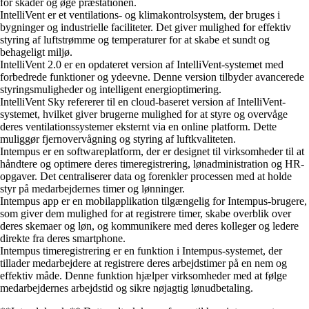
for skader og øge præstationen.
IntelliVent er et ventilations- og klimakontrolsystem, der bruges i
bygninger og industrielle faciliteter. Det giver mulighed for effektiv
styring af luftstrømme og temperaturer for at skabe et sundt og
behageligt miljø.
IntelliVent 2.0 er en opdateret version af IntelliVent-systemet med
forbedrede funktioner og ydeevne. Denne version tilbyder avancerede
styringsmuligheder og intelligent energioptimering.
IntelliVent Sky refererer til en cloud-baseret version af IntelliVent-
systemet, hvilket giver brugerne mulighed for at styre og overvåge
deres ventilationssystemer eksternt via en online platform. Dette
muliggør fjernovervågning og styring af luftkvaliteten.
Intempus er en softwareplatform, der er designet til virksomheder til at
håndtere og optimere deres timeregistrering, lønadministration og HR-
opgaver. Det centraliserer data og forenkler processen med at holde
styr på medarbejdernes timer og lønninger.
Intempus app er en mobilapplikation tilgængelig for Intempus-brugere,
som giver dem mulighed for at registrere timer, skabe overblik over
deres skemaer og løn, og kommunikere med deres kolleger og ledere
direkte fra deres smartphone.
Intempus timeregistrering er en funktion i Intempus-systemet, der
tillader medarbejdere at registrere deres arbejdstimer på en nem og
effektiv måde. Denne funktion hjælper virksomheder med at følge
medarbejdernes arbejdstid og sikre nøjagtig lønudbetaling.