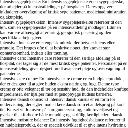
Intensiv sygeplejerske: En intensiv sygeplejerske er en sygeplejerske,
der arbejder på intensivafdelinger på hospitaler. Deres opgaver
inkluderer overvågning af kritisk syge patienter, medicinadministration
og akutpleje.
Intensiv sygeplejerskeløn: Intensiv sygeplejerskeløn refererer til den
løn, som en sygeplejerske på en intensivafdeling modtager. Lønnen
kan variere afhængigt af erfaring, geografisk placering og den
specifikke arbejdsgiver.
Intensive: Intensive er et engelsk udtryk, der betyder intens eller
grundig. Det bruges ofte til at beskrive noget, der kræver stor
opmærksomhed, indsats eller træning.
Intensive care: Intensive care refererer til den særlige afdeling på et
hospital, der tager sig af de mest kritisk syge patienter. Personalet på en
intensivafdeling giver døgnet rundt avanceret pleje og overvågning til
patienterne.
Intensive care creme: En intensive care creme er en hudplejeprodukt,
der er designet til at give huden ekstra næring og fugt. Denne type
creme er ofte velegnet til tør og sensitiv hud, da den indeholder kraftige
ingredienser, der hjælper med at genopbygge hudens barrierer.
Intensive danish course: Et intensivt dansk kursus er en form for
undervisning, der sigter mod at lære dansk som et andetsprog på kort
tid. Kurset vil fokusere på sprogundervisning, kulturoverførsel og
øvelser til at forbedre både mundtlig og skriftlig færdigheder i dansk.
Intensive moisture balance: En intensiv fugtighedsbalance refererer til
en hudplejeprodukt, der er specielt udviklet til at give intens hydrering