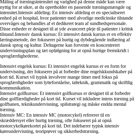
Måling af træningsintensitet og varighed på denne måde kan være
nyttig for at sikre, at du opretholder en passende træningsmængde og
intensitet.Intensiv afdeling: En intensiv afdeling er en specialiseret
enhed på et hospital, hvor patienter med alvorlige medicinske tilstande
overvåges og behandles af et dedikeret team af sundhedspersonale.
Disse enheder er designet til at yde avanceret pleje til patienter i kritisk
tilstand.Intensiv dansk kursus: Et intensivt dansk kursus er en effektiv
læringsmetode, der fokuserer på hurtig og dybdegående indlæring af
dansk sprog og kultur. Deltagerne kan forvente en koncentreret
undervisningsplan og tæt opfølgning for at opnå hurtige fremskridt i
sprogfærdighederne.
Intensivt engelsk kursus: Et intensivt engelsk kursus er en form for
undervisning, der fokuserer på at forbedre dine engelskkundskaber på
kort tid. Kurset vil typisk involvere mange timer med fokus på
sprogfærdigheder som lytteforståelse, talteknik, grammatik og skriftlig
kommunikation.
Intensivt golfkursus: Et intensivt golfkursus er designet til at forbedre
dine golffærdigheder på kort tid. Kurset vil inkludere intens træning på
golfbanen, teknikundervisning, spilstrategi og måske endda mental
træning.
Intensiv MC: En intensiv MC (motorcykel) refererer til en
skræddersyet eller hurtig træning, ofte fokuseret på at opnå
motorcykelkørekortet på kort tid. Det indebærer typisk intensiv
køreundervisning, teoriprøver og sikkerhedstræning.