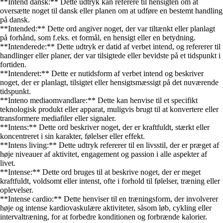
**Intend dansk:** Dette udtryk kan referere til hensigten om at
oversætte noget til dansk eller planen om at udføre en bestemt handling
på dansk.
**Intended:** Dette ord angiver noget, der var tiltænkt eller planlagt
på forhånd, som f.eks. et formål, en hensigt eller en betydning.
**Intenderede:** Dette udtryk er datid af verbet intend, og refererer til
handlinger eller planer, der var tilsigtede eller bevidste på et tidspunkt i
fortiden.
**Intenderet:** Dette er nutidsform af verbet intend og beskriver
noget, der er planlagt, tilsigtet eller hensigtsmæssigt på det nuværende
tidspunkt.
**Inteno mediaomvandlare:** Dette kan henvise til et specifikt
teknologisk produkt eller apparat, muligvis brugt til at konvertere eller
transformere mediafiler eller signaler.
**Intens:** Dette ord beskriver noget, der er kraftfuldt, stærkt eller
koncentreret i sin karakter, følelser eller effekt.
**Intens living:** Dette udtryk refererer til en livsstil, der er præget af
høje niveauer af aktivitet, engagement og passion i alle aspekter af
livet.
**Intense:** Dette ord bruges til at beskrive noget, der er meget
kraftfuldt, voldsomt eller intenst, ofte i forhold til følelser, træning eller
oplevelser.
**Intense cardio:** Dette henviser til en træningsform, der involverer
høje og intense kardiovaskulære aktiviteter, såsom løb, cykling eller
intervaltræning, for at forbedre konditionen og forbrænde kalorier.