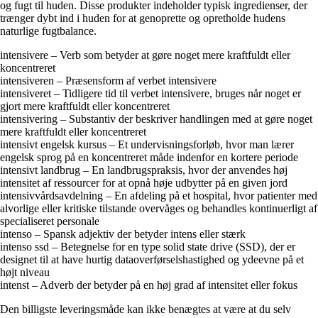
og fugt til huden. Disse produkter indeholder typisk ingredienser, der
trænger dybt ind i huden for at genoprette og opretholde hudens
naturlige fugtbalance.
intensivere – Verb som betyder at gøre noget mere kraftfuldt eller
koncentreret
intensiveren – Præsensform af verbet intensivere
intensiveret – Tidligere tid til verbet intensivere, bruges når noget er
gjort mere kraftfuldt eller koncentreret
intensivering – Substantiv der beskriver handlingen med at gøre noget
mere kraftfuldt eller koncentreret
intensivt engelsk kursus – Et undervisningsforløb, hvor man lærer
engelsk sprog på en koncentreret måde indenfor en kortere periode
intensivt landbrug – En landbrugspraksis, hvor der anvendes høj
intensitet af ressourcer for at opnå høje udbytter på en given jord
intensivvårdsavdelning – En afdeling på et hospital, hvor patienter med
alvorlige eller kritiske tilstande overvåges og behandles kontinuerligt af
specialiseret personale
intenso – Spansk adjektiv der betyder intens eller stærk
intenso ssd – Betegnelse for en type solid state drive (SSD), der er
designet til at have hurtig dataoverførselshastighed og ydeevne på et
højt niveau
intenst – Adverb der betyder på en høj grad af intensitet eller fokus
Den billigste leveringsmåde kan ikke benægtes at være at du selv