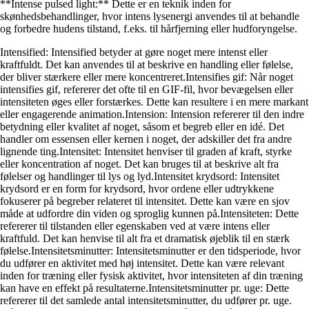
**Intense pulsed light:** Dette er en teknik inden for
skønhedsbehandlinger, hvor intens lysenergi anvendes til at behandle
og forbedre hudens tilstand, f.eks. til hårfjerning eller hudforyngelse.
Intensified: Intensified betyder at gøre noget mere intenst eller
kraftfuldt. Det kan anvendes til at beskrive en handling eller følelse,
der bliver stærkere eller mere koncentreret.Intensifies gif: Når noget
intensifies gif, refererer det ofte til en GIF-fil, hvor bevægelsen eller
intensiteten øges eller forstærkes. Dette kan resultere i en mere markant
eller engagerende animation.Intension: Intension refererer til den indre
betydning eller kvalitet af noget, såsom et begreb eller en idé. Det
handler om essensen eller kernen i noget, der adskiller det fra andre
lignende ting.Intensitet: Intensitet henviser til graden af kraft, styrke
eller koncentration af noget. Det kan bruges til at beskrive alt fra
følelser og handlinger til lys og lyd.Intensitet krydsord: Intensitet
krydsord er en form for krydsord, hvor ordene eller udtrykkene
fokuserer på begreber relateret til intensitet. Dette kan være en sjov
måde at udfordre din viden og sproglig kunnen på.Intensiteten: Dette
refererer til tilstanden eller egenskaben ved at være intens eller
kraftfuld. Det kan henvise til alt fra et dramatisk øjeblik til en stærk
følelse.Intensitetsminutter: Intensitetsminutter er den tidsperiode, hvor
du udfører en aktivitet med høj intensitet. Dette kan være relevant
inden for træning eller fysisk aktivitet, hvor intensiteten af din træning
kan have en effekt på resultaterne.Intensitetsminutter pr. uge: Dette
refererer til det samlede antal intensitetsminutter, du udfører pr. uge.