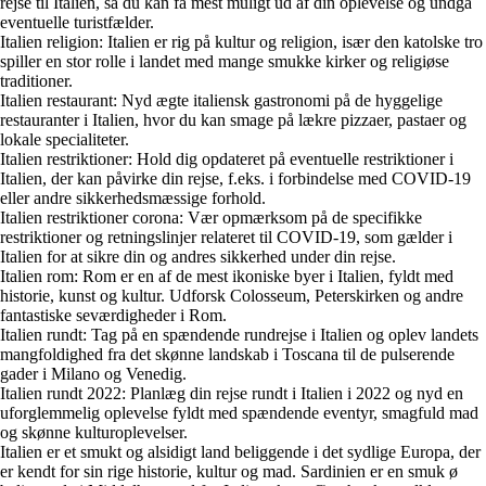
rejse til Italien, så du kan få mest muligt ud af din oplevelse og undgå
eventuelle turistfælder.
Italien religion: Italien er rig på kultur og religion, især den katolske tro
spiller en stor rolle i landet med mange smukke kirker og religiøse
traditioner.
Italien restaurant: Nyd ægte italiensk gastronomi på de hyggelige
restauranter i Italien, hvor du kan smage på lækre pizzaer, pastaer og
lokale specialiteter.
Italien restriktioner: Hold dig opdateret på eventuelle restriktioner i
Italien, der kan påvirke din rejse, f.eks. i forbindelse med COVID-19
eller andre sikkerhedsmæssige forhold.
Italien restriktioner corona: Vær opmærksom på de specifikke
restriktioner og retningslinjer relateret til COVID-19, som gælder i
Italien for at sikre din og andres sikkerhed under din rejse.
Italien rom: Rom er en af de mest ikoniske byer i Italien, fyldt med
historie, kunst og kultur. Udforsk Colosseum, Peterskirken og andre
fantastiske seværdigheder i Rom.
Italien rundt: Tag på en spændende rundrejse i Italien og oplev landets
mangfoldighed fra det skønne landskab i Toscana til de pulserende
gader i Milano og Venedig.
Italien rundt 2022: Planlæg din rejse rundt i Italien i 2022 og nyd en
uforglemmelig oplevelse fyldt med spændende eventyr, smagfuld mad
og skønne kulturoplevelser.
Italien er et smukt og alsidigt land beliggende i det sydlige Europa, der
er kendt for sin rige historie, kultur og mad. Sardinien er en smuk ø