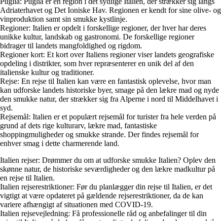
Puglia: Puglia er en region i det sydlige Italien, der strækker sig langs
Adriaterhavet og Det Ioniske Hav. Regionen er kendt for sine olive- og
vinproduktion samt sin smukke kystlinje.
Regioner: Italien er opdelt i forskellige regioner, der hver har deres
unikke kultur, landskab og gastronomi. De forskellige regioner
bidrager til landets mangfoldighed og rigdom.
Regioner kort: Et kort over Italiens regioner viser landets geografiske
opdeling i distrikter, som hver repræsenterer en unik del af den
italienske kultur og traditioner.
Rejse: En rejse til Italien kan være en fantastisk oplevelse, hvor man
kan udforske landets historiske byer, smage på den lækre mad og nyde
den smukke natur, der strækker sig fra Alperne i nord til Middelhavet i
syd.
Rejsemål: Italien er et populært rejsemål for turister fra hele verden på
grund af dets rige kulturarv, lækre mad, fantastiske
shoppingmuligheder og smukke strande. Der findes rejsemål for
enhver smag i dette charmerende land.
Italien rejser: Drømmer du om at udforske smukke Italien? Oplev den
skønne natur, de historiske seværdigheder og den lækre madkultur på
en rejse til Italien.
Italien rejserestriktioner: Før du planlægger din rejse til Italien, er det
vigtigt at være opdateret på gældende rejserestriktioner, da de kan
variere afhængigt af situationen med COVID-19.
Italien rejsevejledning: Få professionelle råd og anbefalinger til din