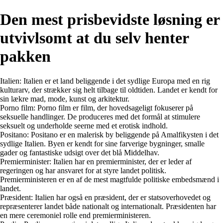
Den mest prisbevidste løsning er
utvivlsomt at du selv henter
pakken
Italien: Italien er et land beliggende i det sydlige Europa med en rig
kulturarv, der strækker sig helt tilbage til oldtiden. Landet er kendt for
sin lækre mad, mode, kunst og arkitektur.
Porno film: Porno film er film, der hovedsageligt fokuserer på
seksuelle handlinger. De produceres med det formål at stimulere
seksuelt og underholde seerne med et erotisk indhold.
Positano: Positano er en malerisk by beliggende på Amalfikysten i det
sydlige Italien. Byen er kendt for sine farverige bygninger, smalle
gader og fantastiske udsigt over det blå Middelhav.
Premierminister: Italien har en premierminister, der er leder af
regeringen og har ansvaret for at styre landet politisk.
Premierministeren er en af de mest magtfulde politiske embedsmænd i
landet.
Præsident: Italien har også en præsident, der er statsoverhovedet og
repræsenterer landet både nationalt og internationalt. Præsidenten har
en mere ceremoniel rolle end premierministeren.