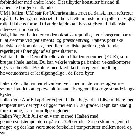
forbindelser med andre lande. Det tilbyder konsulær bistand til
italienske borgere i udlandet.
UM i Italien: UM står for Udenrigsministeriet på dansk, men refererer
også til Udenrigsministeriet i Italien. Dette ministerium spiller en vigtig
rolle i Italiens forhold til andre lande og i beskyttelsen af italienske
interesser i udlandet.
Valg i Italien: Italien er en demokratisk republik, hvor borgerne har ret
til at stemme ved parlaments- og præsidentvalg. Italiens politiske
landskab er komplekst, med flere politiske partier og skiftende
regeringer afhængigt af valgresultaterne.
Valuta i Italien: Den officielle valuta i Italien er euroen (EUR), som
bruges i hele landet. Du kan veksle valuta på banker, vekselkontorer
og visse hoteller. Betaling med kreditkort accepteres bredt, og
hæveautomater er let tilgængelige i de fleste byer.
Italien Vejr: Italien har et varieret vejr med milde vintre og varme
somre. Landet kan opleve alt fra sne i bjergene til solrige strande langs
kysten.
Italien Vejr April: I april er vejret i Italien begyndt at blive mildere med
temperaturer, der typisk ligger mellem 15-20 grader. Regn kan stadig
forekomme, især i nordlige regioner.
Italien Vejr Juli: Juli er en varm måned i Italien med
gennemsnitstemperaturer på ca. 25-30 grader. Solen skinner generelt
meget, og der kan være store forskelle i temperaturer mellem nord og
syd.