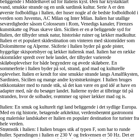
beliggende i Middelhavet ud for Italiens kyst. Øen har krystalklart
vand, smukke strande og en unik sardinsk kultur. Serie A er den
øverste fodboldliga i Italien, der huser nogle af de bedste fodboldhold i
verden som Juventus, AC Milan og Inter Milan. Italien har utallige
seværdigheder såsom Colosseum i Rom, Venedigs kanaler, Firenzes
kunstskatte og Pisas skæve tårn. Sicilien er en ø beliggende syd for
Italien, der tilbyder smuk natur, historiske ruiner og lækker madkultur.
Italien er et populært skidestination om vinteren med skiområder som
Dolomitterne og Alperne. Skiferie i Italien byder på gode pister,
hyggelige skisportsbyer og lækker italiensk mad. Italien har en række
skiområder spredt over hele landet, der tilbyder varierede
skiløboplevelser for både begyndere og øvede skiløbere. En
sommerferie i Italien byder på sol, strand, god mad og kulturelle
oplevelser. Italien er kendt for sine smukke strande langs Amalfikysten,
Sardinien, Sicilien og mange andre kyststrækninger. I Italien bruges
stikkontakter med to runde stik, så det kan være en god idé at have en
adapter med, når du besøger landet. Italierne nyder at tilbringe tid på
stranden, hvor de solbader, svømmer og spiser lækker mad og is.
Italien: En smuk og kulturelt rigt land beliggende i det sydlige Europa.
Med en rig historie, betagende arkitektur, verdensberømt gastronomi
og maleriske landskaber er Italien en populær destination for turister fra
hele verden.
Strømstik i Italien: I Italien bruges stik af typen F, som har to runde
huller. Spændingen i Italien er 230 V og frekvensen er 50 Hz. Det er