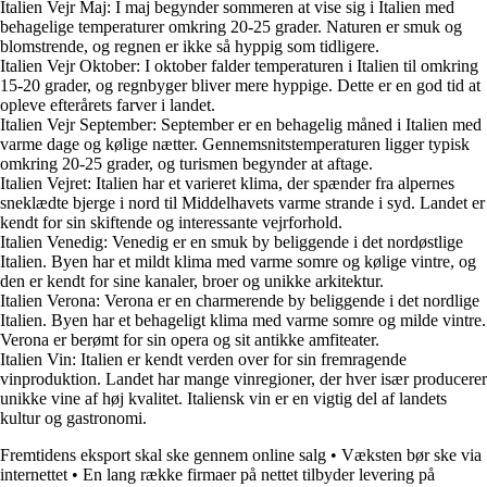
Italien Vejr Maj: I maj begynder sommeren at vise sig i Italien med
behagelige temperaturer omkring 20-25 grader. Naturen er smuk og
blomstrende, og regnen er ikke så hyppig som tidligere.
Italien Vejr Oktober: I oktober falder temperaturen i Italien til omkring
15-20 grader, og regnbyger bliver mere hyppige. Dette er en god tid at
opleve efterårets farver i landet.
Italien Vejr September: September er en behagelig måned i Italien med
varme dage og kølige nætter. Gennemsnitstemperaturen ligger typisk
omkring 20-25 grader, og turismen begynder at aftage.
Italien Vejret: Italien har et varieret klima, der spænder fra alpernes
sneklædte bjerge i nord til Middelhavets varme strande i syd. Landet er
kendt for sin skiftende og interessante vejrforhold.
Italien Venedig: Venedig er en smuk by beliggende i det nordøstlige
Italien. Byen har et mildt klima med varme somre og kølige vintre, og
den er kendt for sine kanaler, broer og unikke arkitektur.
Italien Verona: Verona er en charmerende by beliggende i det nordlige
Italien. Byen har et behageligt klima med varme somre og milde vintre.
Verona er berømt for sin opera og sit antikke amfiteater.
Italien Vin: Italien er kendt verden over for sin fremragende
vinproduktion. Landet har mange vinregioner, der hver især producerer
unikke vine af høj kvalitet. Italiensk vin er en vigtig del af landets
kultur og gastronomi.
Fremtidens eksport skal ske gennem online salg
•
Væksten bør ske via
internettet
•
En lang række firmaer på nettet tilbyder levering på