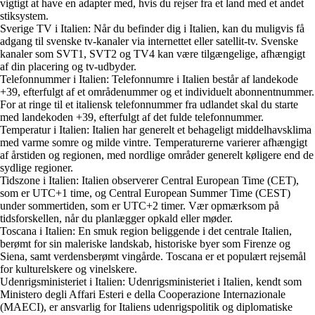
vigtigt at have en adapter med, hvis du rejser fra et land med et andet
stiksystem.
Sverige TV i Italien: Når du befinder dig i Italien, kan du muligvis få
adgang til svenske tv-kanaler via internettet eller satellit-tv. Svenske
kanaler som SVT1, SVT2 og TV4 kan være tilgængelige, afhængigt
af din placering og tv-udbyder.
Telefonnummer i Italien: Telefonnumre i Italien består af landekode
+39, efterfulgt af et områdenummer og et individuelt abonnentnummer.
For at ringe til et italiensk telefonnummer fra udlandet skal du starte
med landekoden +39, efterfulgt af det fulde telefonnummer.
Temperatur i Italien: Italien har generelt et behageligt middelhavsklima
med varme somre og milde vintre. Temperaturerne varierer afhængigt
af årstiden og regionen, med nordlige områder generelt køligere end de
sydlige regioner.
Tidszone i Italien: Italien observerer Central European Time (CET),
som er UTC+1 time, og Central European Summer Time (CEST)
under sommertiden, som er UTC+2 timer. Vær opmærksom på
tidsforskellen, når du planlægger opkald eller møder.
Toscana i Italien: En smuk region beliggende i det centrale Italien,
berømt for sin maleriske landskab, historiske byer som Firenze og
Siena, samt verdensberømt vingårde. Toscana er et populært rejsemål
for kulturelskere og vinelskere.
Udenrigsministeriet i Italien: Udenrigsministeriet i Italien, kendt som
Ministero degli Affari Esteri e della Cooperazione Internazionale
(MAECI), er ansvarlig for Italiens udenrigspolitik og diplomatiske