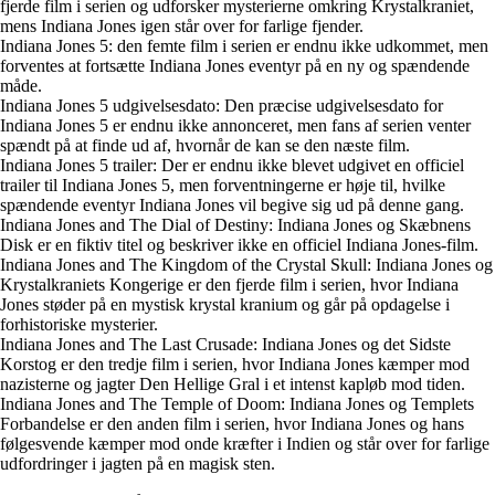
fjerde film i serien og udforsker mysterierne omkring Krystalkraniet,
mens Indiana Jones igen står over for farlige fjender.
Indiana Jones 5: den femte film i serien er endnu ikke udkommet, men
forventes at fortsætte Indiana Jones eventyr på en ny og spændende
måde.
Indiana Jones 5 udgivelsesdato: Den præcise udgivelsesdato for
Indiana Jones 5 er endnu ikke annonceret, men fans af serien venter
spændt på at finde ud af, hvornår de kan se den næste film.
Indiana Jones 5 trailer: Der er endnu ikke blevet udgivet en officiel
trailer til Indiana Jones 5, men forventningerne er høje til, hvilke
spændende eventyr Indiana Jones vil begive sig ud på denne gang.
Indiana Jones and The Dial of Destiny: Indiana Jones og Skæbnens
Disk er en fiktiv titel og beskriver ikke en officiel Indiana Jones-film.
Indiana Jones and The Kingdom of the Crystal Skull: Indiana Jones og
Krystalkraniets Kongerige er den fjerde film i serien, hvor Indiana
Jones støder på en mystisk krystal kranium og går på opdagelse i
forhistoriske mysterier.
Indiana Jones and The Last Crusade: Indiana Jones og det Sidste
Korstog er den tredje film i serien, hvor Indiana Jones kæmper mod
nazisterne og jagter Den Hellige Gral i et intenst kapløb mod tiden.
Indiana Jones and The Temple of Doom: Indiana Jones og Templets
Forbandelse er den anden film i serien, hvor Indiana Jones og hans
følgesvende kæmper mod onde kræfter i Indien og står over for farlige
udfordringer i jagten på en magisk sten.