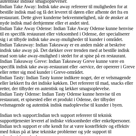
autentiske indiske smagsoplevelser.
Indian Take Away: Indisk take away refererer til muligheden for at
bestille indisk mad og få det leveret til døren eller afhente det fra en
restaurant. Dette giver kunderne bekvemmelighed, når de ønsker at
nyde indisk mad derhjemme eller et andet sted.
Indian Take Away Odense: Indian Take Away Odense kunne henvise
til en specifik restaurant eller virksomhed i Odense, der specialiserer
sig i at tilbyde indisk take away-muligheder til kunder i området.
Indian Takeaway: Indian Takeaway er en anden måde at beskrive
indisk take away på. Det dækker over trenden med at bestille indisk
mad som take away-mulighed i stedet for at spise på en restaurant.
Indian Takeaway Greve: Indian Takeaway Greve kunne være en
specifik indisk take away-restaurant eller -service, der opererer i Greve
eller retter sig mod kunder i Greve-området.
Indian Tasty: Indian Tasty kunne indikere noget, der er velsmagende
eller lækkert fra det indiske køkken. Det refererer til mad, snacks eller
retter, der tilbyder en autentisk og lækker smagsoplevelse.
Indian Tasty Odense: Indian Tasty Odense kunne henvise til en
restaurant, et spisested eller et produkt i Odense, der tilbyder
velsmagende og autentisk indisk madoplevelse til kunder i byen.
Indian tech support:Indian tech support refererer til teknisk
supporttjenester leveret af indiske virksomheder eller enkeltpersoner.
Indian tech support er ofte kendt for at være kosteffektiv og effektiv
med fokus på at løse tekniske problemer og yde support til