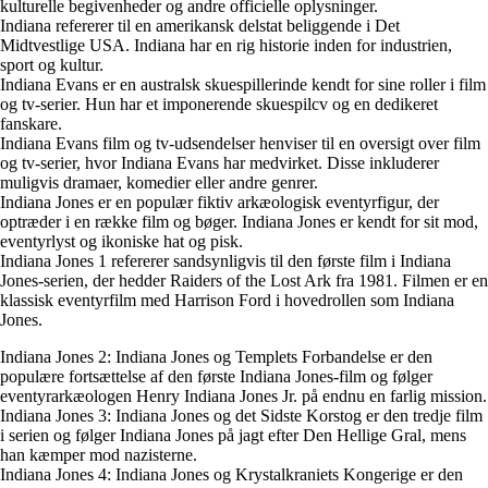
kulturelle begivenheder og andre officielle oplysninger.
Indiana refererer til en amerikansk delstat beliggende i Det
Midtvestlige USA. Indiana har en rig historie inden for industrien,
sport og kultur.
Indiana Evans er en australsk skuespillerinde kendt for sine roller i film
og tv-serier. Hun har et imponerende skuespilcv og en dedikeret
fanskare.
Indiana Evans film og tv-udsendelser henviser til en oversigt over film
og tv-serier, hvor Indiana Evans har medvirket. Disse inkluderer
muligvis dramaer, komedier eller andre genrer.
Indiana Jones er en populær fiktiv arkæologisk eventyrfigur, der
optræder i en række film og bøger. Indiana Jones er kendt for sit mod,
eventyrlyst og ikoniske hat og pisk.
Indiana Jones 1 refererer sandsynligvis til den første film i Indiana
Jones-serien, der hedder Raiders of the Lost Ark fra 1981. Filmen er en
klassisk eventyrfilm med Harrison Ford i hovedrollen som Indiana
Jones.
Indiana Jones 2: Indiana Jones og Templets Forbandelse er den
populære fortsættelse af den første Indiana Jones-film og følger
eventyrarkæologen Henry Indiana Jones Jr. på endnu en farlig mission.
Indiana Jones 3: Indiana Jones og det Sidste Korstog er den tredje film
i serien og følger Indiana Jones på jagt efter Den Hellige Gral, mens
han kæmper mod nazisterne.
Indiana Jones 4: Indiana Jones og Krystalkraniets Kongerige er den