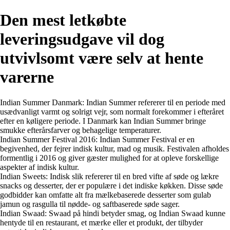
Den mest letkøbte
leveringsudgave vil dog
utvivlsomt være selv at hente
varerne
Indian Summer Danmark: Indian Summer refererer til en periode med
usædvanligt varmt og solrigt vejr, som normalt forekommer i efteråret
efter en køligere periode. I Danmark kan Indian Summer bringe
smukke efterårsfarver og behagelige temperaturer.
Indian Summer Festival 2016: Indian Summer Festival er en
begivenhed, der fejrer indisk kultur, mad og musik. Festivalen afholdes
formentlig i 2016 og giver gæster mulighed for at opleve forskellige
aspekter af indisk kultur.
Indian Sweets: Indisk slik refererer til en bred vifte af søde og lækre
snacks og desserter, der er populære i det indiske køkken. Disse søde
godbidder kan omfatte alt fra mælkebaserede desserter som gulab
jamun og rasgulla til nødde- og saftbaserede søde sager.
Indian Swaad: Swaad på hindi betyder smag, og Indian Swaad kunne
hentyde til en restaurant, et mærke eller et produkt, der tilbyder