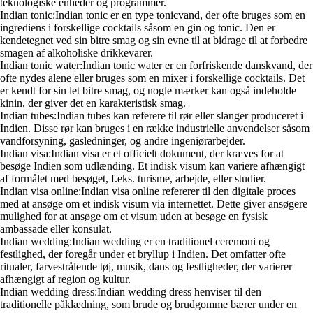
teknologiske enheder og programmer.
Indian tonic:Indian tonic er en type tonicvand, der ofte bruges som en
ingrediens i forskellige cocktails såsom en gin og tonic. Den er
kendetegnet ved sin bitre smag og sin evne til at bidrage til at forbedre
smagen af alkoholiske drikkevarer.
Indian tonic water:Indian tonic water er en forfriskende danskvand, der
ofte nydes alene eller bruges som en mixer i forskellige cocktails. Det
er kendt for sin let bitre smag, og nogle mærker kan også indeholde
kinin, der giver det en karakteristisk smag.
Indian tubes:Indian tubes kan referere til rør eller slanger produceret i
Indien. Disse rør kan bruges i en række industrielle anvendelser såsom
vandforsyning, gasledninger, og andre ingeniørarbejder.
Indian visa:Indian visa er et officielt dokument, der kræves for at
besøge Indien som udlænding. Et indisk visum kan variere afhængigt
af formålet med besøget, f.eks. turisme, arbejde, eller studier.
Indian visa online:Indian visa online refererer til den digitale proces
med at ansøge om et indisk visum via internettet. Dette giver ansøgere
mulighed for at ansøge om et visum uden at besøge en fysisk
ambassade eller konsulat.
Indian wedding:Indian wedding er en traditionel ceremoni og
festlighed, der foregår under et bryllup i Indien. Det omfatter ofte
ritualer, farvestrålende tøj, musik, dans og festligheder, der varierer
afhængigt af region og kultur.
Indian wedding dress:Indian wedding dress henviser til den
traditionelle påklædning, som brude og brudgomme bærer under en