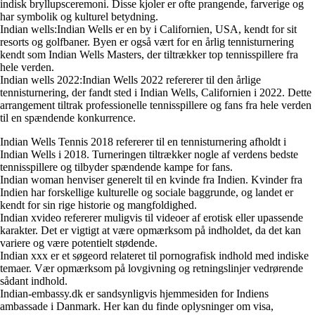
indisk bryllupsceremoni. Disse kjoler er ofte prangende, farverige og
har symbolik og kulturel betydning.
Indian wells:Indian Wells er en by i Californien, USA, kendt for sit
resorts og golfbaner. Byen er også vært for en årlig tennisturnering
kendt som Indian Wells Masters, der tiltrækker top tennisspillere fra
hele verden.
Indian wells 2022:Indian Wells 2022 refererer til den årlige
tennisturnering, der fandt sted i Indian Wells, Californien i 2022. Dette
arrangement tiltrak professionelle tennisspillere og fans fra hele verden
til en spændende konkurrence.
Indian Wells Tennis 2018 refererer til en tennisturnering afholdt i
Indian Wells i 2018. Turneringen tiltrækker nogle af verdens bedste
tennisspillere og tilbyder spændende kampe for fans.
Indian woman henviser generelt til en kvinde fra Indien. Kvinder fra
Indien har forskellige kulturelle og sociale baggrunde, og landet er
kendt for sin rige historie og mangfoldighed.
Indian xvideo refererer muligvis til videoer af erotisk eller upassende
karakter. Det er vigtigt at være opmærksom på indholdet, da det kan
variere og være potentielt stødende.
Indian xxx er et søgeord relateret til pornografisk indhold med indiske
temaer. Vær opmærksom på lovgivning og retningslinjer vedrørende
sådant indhold.
Indian-embassy.dk er sandsynligvis hjemmesiden for Indiens
ambassade i Danmark. Her kan du finde oplysninger om visa,