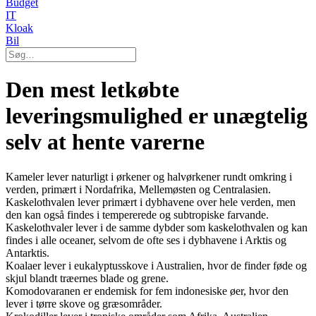
Budget
IT
Kloak
Bil
Den mest letkøbte
leveringsmulighed er unægtelig
selv at hente varerne
Kameler lever naturligt i ørkener og halvørkener rundt omkring i
verden, primært i Nordafrika, Mellemøsten og Centralasien.
Kaskelothvalen lever primært i dybhavene over hele verden, men
den kan også findes i tempererede og subtropiske farvande.
Kaskelothvaler lever i de samme dybder som kaskelothvalen og kan
findes i alle oceaner, selvom de ofte ses i dybhavene i Arktis og
Antarktis.
Koalaer lever i eukalyptusskove i Australien, hvor de finder føde og
skjul blandt træernes blade og grene.
Komodovaranen er endemisk for fem indonesiske øer, hvor den
lever i tørre skove og græsområder.