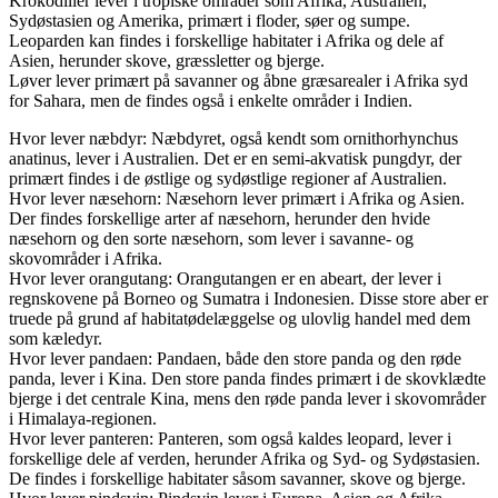
Krokodiller lever i tropiske områder som Afrika, Australien,
Sydøstasien og Amerika, primært i floder, søer og sumpe.
Leoparden kan findes i forskellige habitater i Afrika og dele af
Asien, herunder skove, græssletter og bjerge.
Løver lever primært på savanner og åbne græsarealer i Afrika syd
for Sahara, men de findes også i enkelte områder i Indien.
Hvor lever næbdyr: Næbdyret, også kendt som ornithorhynchus
anatinus, lever i Australien. Det er en semi-akvatisk pungdyr, der
primært findes i de østlige og sydøstlige regioner af Australien.
Hvor lever næsehorn: Næsehorn lever primært i Afrika og Asien.
Der findes forskellige arter af næsehorn, herunder den hvide
næsehorn og den sorte næsehorn, som lever i savanne- og
skovområder i Afrika.
Hvor lever orangutang: Orangutangen er en abeart, der lever i
regnskovene på Borneo og Sumatra i Indonesien. Disse store aber er
truede på grund af habitatødelæggelse og ulovlig handel med dem
som kæledyr.
Hvor lever pandaen: Pandaen, både den store panda og den røde
panda, lever i Kina. Den store panda findes primært i de skovklædte
bjerge i det centrale Kina, mens den røde panda lever i skovområder
i Himalaya-regionen.
Hvor lever panteren: Panteren, som også kaldes leopard, lever i
forskellige dele af verden, herunder Afrika og Syd- og Sydøstasien.
De findes i forskellige habitater såsom savanner, skove og bjerge.