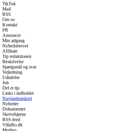
TikTok
Mail
RSS
Om os
Kontakt
PR
Annoncer
Min adgang
Nyhedsbrevet
Affiliate
Tip redaktionen
Beskrivelse
Spørgsmål og svar
Vejledning
Udtalelse
Job
Del et tip
Links i indholdet
Navigationskort
Nyheder
Dokumenter
Skrivehjørne
RSS-feed
VillaRo.dk
Medieo