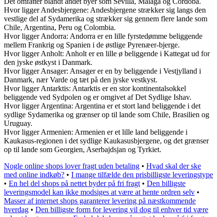
Det omfatter blandt andet byer som Sevilla, Malaga og Cordoba.
Hvor ligger Andesbjergene: Andesbjergene strækker sig langs den
vestlige del af Sydamerika og strækker sig gennem flere lande som
Chile, Argentina, Peru og Colombia.
Hvor ligger Andorra: Andorra er en lille fyrstedømme beliggende
mellem Frankrig og Spanien i de østlige Pyrenæer-bjerge.
Hvor ligger Anholt: Anholt er en lille ø beliggende i Kattegat ud for
den jyske østkyst i Danmark.
Hvor ligger Ansager: Ansager er en by beliggende i Vestjylland i
Danmark, nær Varde og tæt på den jyske vestkyst.
Hvor ligger Antarktis: Antarktis er en stor kontinentalsokkel
beliggende ved Sydpolen og er omgivet af Det Sydlige Ishav.
Hvor ligger Argentina: Argentina er et stort land beliggende i det
sydlige Sydamerika og grænser op til lande som Chile, Brasilien og
Uruguay.
Hvor ligger Armenien: Armenien er et lille land beliggende i
Kaukasus-regionen i det sydlige Kaukasusbjergene, og det grænser
op til lande som Georgien, Aserbajdsjan og Tyrkiet.
Nogle online shops lover fragt uden betaling
•
Hvad skal der ske
med online indkøb?
•
I mange tilfælde den prisbilligste leveringstype
•
En hel del shops på nettet byder på fri fragt
•
Den billigste
leveringsmodel kan ikke modsiges at være at hente ordren selv
•
Masser af internet shops garanterer levering på næstkommende
hverdag
•
Den billigste form for levering vil dog til enhver tid være