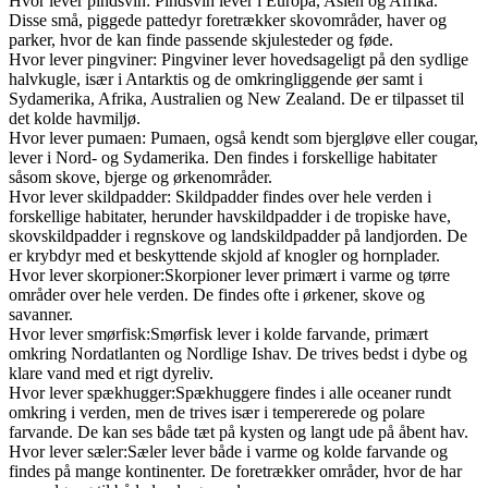
Hvor lever pindsvin: Pindsvin lever i Europa, Asien og Afrika.
Disse små, piggede pattedyr foretrækker skovområder, haver og
parker, hvor de kan finde passende skjulesteder og føde.
Hvor lever pingviner: Pingviner lever hovedsageligt på den sydlige
halvkugle, især i Antarktis og de omkringliggende øer samt i
Sydamerika, Afrika, Australien og New Zealand. De er tilpasset til
det kolde havmiljø.
Hvor lever pumaen: Pumaen, også kendt som bjergløve eller cougar,
lever i Nord- og Sydamerika. Den findes i forskellige habitater
såsom skove, bjerge og ørkenområder.
Hvor lever skildpadder: Skildpadder findes over hele verden i
forskellige habitater, herunder havskildpadder i de tropiske have,
skovskildpadder i regnskove og landskildpadder på landjorden. De
er krybdyr med et beskyttende skjold af knogler og hornplader.
Hvor lever skorpioner:Skorpioner lever primært i varme og tørre
områder over hele verden. De findes ofte i ørkener, skove og
savanner.
Hvor lever smørfisk:Smørfisk lever i kolde farvande, primært
omkring Nordatlanten og Nordlige Ishav. De trives bedst i dybe og
klare vand med et rigt dyreliv.
Hvor lever spækhugger:Spækhuggere findes i alle oceaner rundt
omkring i verden, men de trives især i tempererede og polare
farvande. De kan ses både tæt på kysten og langt ude på åbent hav.
Hvor lever sæler:Sæler lever både i varme og kolde farvande og
findes på mange kontinenter. De foretrækker områder, hvor de har