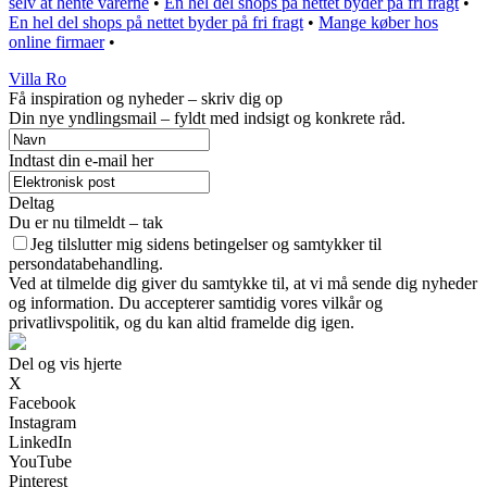
selv at hente varerne
•
En hel del shops på nettet byder på fri fragt
•
En hel del shops på nettet byder på fri fragt
•
Mange køber hos
online firmaer
•
Villa Ro
Få inspiration og nyheder – skriv dig op
Din nye yndlingsmail – fyldt med indsigt og konkrete råd.
Indtast din e-mail her
Deltag
Du er nu tilmeldt – tak
Jeg tilslutter mig sidens betingelser og samtykker til
persondatabehandling.
Ved at tilmelde dig giver du samtykke til, at vi må sende dig nyheder
og information. Du accepterer samtidig vores vilkår og
privatlivspolitik, og du kan altid framelde dig igen.
Del og vis hjerte
X
Facebook
Instagram
LinkedIn
YouTube
Pinterest