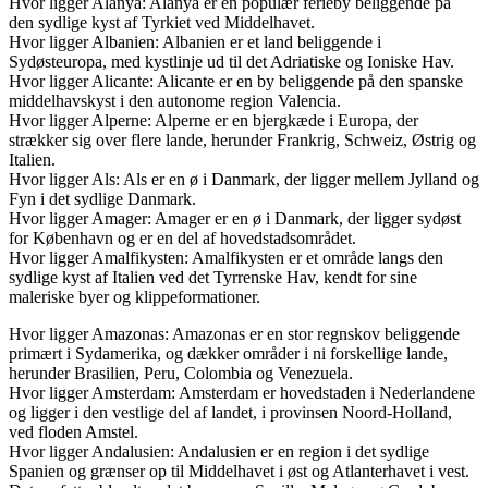
Hvor ligger Alanya: Alanya er en populær ferieby beliggende på
den sydlige kyst af Tyrkiet ved Middelhavet.
Hvor ligger Albanien: Albanien er et land beliggende i
Sydøsteuropa, med kystlinje ud til det Adriatiske og Ioniske Hav.
Hvor ligger Alicante: Alicante er en by beliggende på den spanske
middelhavskyst i den autonome region Valencia.
Hvor ligger Alperne: Alperne er en bjergkæde i Europa, der
strækker sig over flere lande, herunder Frankrig, Schweiz, Østrig og
Italien.
Hvor ligger Als: Als er en ø i Danmark, der ligger mellem Jylland og
Fyn i det sydlige Danmark.
Hvor ligger Amager: Amager er en ø i Danmark, der ligger sydøst
for København og er en del af hovedstadsområdet.
Hvor ligger Amalfikysten: Amalfikysten er et område langs den
sydlige kyst af Italien ved det Tyrrenske Hav, kendt for sine
maleriske byer og klippeformationer.
Hvor ligger Amazonas: Amazonas er en stor regnskov beliggende
primært i Sydamerika, og dækker områder i ni forskellige lande,
herunder Brasilien, Peru, Colombia og Venezuela.
Hvor ligger Amsterdam: Amsterdam er hovedstaden i Nederlandene
og ligger i den vestlige del af landet, i provinsen Noord-Holland,
ved floden Amstel.
Hvor ligger Andalusien: Andalusien er en region i det sydlige
Spanien og grænser op til Middelhavet i øst og Atlanterhavet i vest.