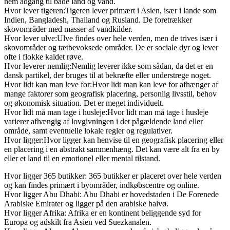
nem adgang til både land og vand.
Hvor lever tigeren:Tigeren lever primært i Asien, især i lande som
Indien, Bangladesh, Thailand og Rusland. De foretrækker
skovområder med masser af vandkilder.
Hvor lever ulve:Ulve findes over hele verden, men de trives især i
skovområder og tætbevoksede områder. De er sociale dyr og lever
ofte i flokke kaldet røve.
Hvor leverer nemlig:Nemlig leverer ikke som sådan, da det er en
dansk partikel, der bruges til at bekræfte eller understrege noget.
Hvor lidt kan man leve for:Hvor lidt man kan leve for afhænger af
mange faktorer som geografisk placering, personlig livsstil, behov
og økonomisk situation. Det er meget individuelt.
Hvor lidt må man tage i husleje:Hvor lidt man må tage i husleje
varierer afhængig af lovgivningen i det pågældende land eller
område, samt eventuelle lokale regler og regulativer.
Hvor ligger:Hvor ligger kan henvise til en geografisk placering eller
en placering i en abstrakt sammenhæng. Det kan være alt fra en by
eller et land til en emotionel eller mental tilstand.
Hvor ligger 365 butikker: 365 butikker er placeret over hele verden
og kan findes primært i byområder, indkøbscentre og online.
Hvor ligger Abu Dhabi: Abu Dhabi er hovedstaden i De Forenede
Arabiske Emirater og ligger på den arabiske halvø.
Hvor ligger Afrika: Afrika er en kontinent beliggende syd for
Europa og adskilt fra Asien ved Suezkanalen.