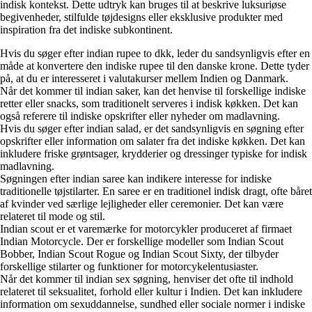
indisk kontekst. Dette udtryk kan bruges til at beskrive luksuriøse
begivenheder, stilfulde tøjdesigns eller eksklusive produkter med
inspiration fra det indiske subkontinent.
Hvis du søger efter indian rupee to dkk, leder du sandsynligvis efter en
måde at konvertere den indiske rupee til den danske krone. Dette tyder
på, at du er interesseret i valutakurser mellem Indien og Danmark.
Når det kommer til indian saker, kan det henvise til forskellige indiske
retter eller snacks, som traditionelt serveres i indisk køkken. Det kan
også referere til indiske opskrifter eller nyheder om madlavning.
Hvis du søger efter indian salad, er det sandsynligvis en søgning efter
opskrifter eller information om salater fra det indiske køkken. Det kan
inkludere friske grøntsager, krydderier og dressinger typiske for indisk
madlavning.
Søgningen efter indian saree kan indikere interesse for indiske
traditionelle tøjstilarter. En saree er en traditionel indisk dragt, ofte båret
af kvinder ved særlige lejligheder eller ceremonier. Det kan være
relateret til mode og stil.
Indian scout er et varemærke for motorcykler produceret af firmaet
Indian Motorcycle. Der er forskellige modeller som Indian Scout
Bobber, Indian Scout Rogue og Indian Scout Sixty, der tilbyder
forskellige stilarter og funktioner for motorcykelentusiaster.
Når det kommer til indian sex søgning, henviser det ofte til indhold
relateret til seksualitet, forhold eller kultur i Indien. Det kan inkludere
information om sexuddannelse, sundhed eller sociale normer i indiske