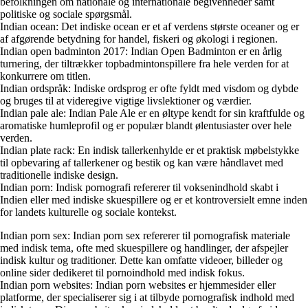
befolkningen om nationale og internationale begivenheder samt
politiske og sociale spørgsmål.
Indian ocean: Det indiske ocean er et af verdens største oceaner og er
af afgørende betydning for handel, fiskeri og økologi i regionen.
Indian open badminton 2017: Indian Open Badminton er en årlig
turnering, der tiltrækker topbadmintonspillere fra hele verden for at
konkurrere om titlen.
Indian ordspråk: Indiske ordsprog er ofte fyldt med visdom og dybde
og bruges til at videregive vigtige livslektioner og værdier.
Indian pale ale: Indian Pale Ale er en øltype kendt for sin kraftfulde og
aromatiske humleprofil og er populær blandt ølentusiaster over hele
verden.
Indian plate rack: En indisk tallerkenhylde er et praktisk møbelstykke
til opbevaring af tallerkener og bestik og kan være håndlavet med
traditionelle indiske design.
Indian porn: Indisk pornografi refererer til voksenindhold skabt i
Indien eller med indiske skuespillere og er et kontroversielt emne inden
for landets kulturelle og sociale kontekst.
Indian porn sex: Indian porn sex refererer til pornografisk materiale
med indisk tema, ofte med skuespillere og handlinger, der afspejler
indisk kultur og traditioner. Dette kan omfatte videoer, billeder og
online sider dedikeret til pornoindhold med indisk fokus.
Indian porn websites: Indian porn websites er hjemmesider eller
platforme, der specialiserer sig i at tilbyde pornografisk indhold med