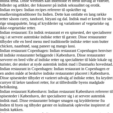
indisk tema. Disse websites kan indeholde et bredt udvalg af videoer,
billeder og artikler, der fokuserer på indisk seksualitet og erotik.
Indian recipes: Indian recipes refererer til opskrifter og
madlavningstraditioner fra Indien. Dette kan omfatte en lang række
retter såsom curry, tandoori, biryani og dal. Indisk mad er kendt for sin
rige smagspalette, brug af krydderier og variationer af vegetariske og
ikke-vegetariske retter.
Indian restaurant: En indisk restaurant er en spisested, der specialiserer
sig i at servere autentiske indiske retter til gæster. Disse restauranter
tilbyder ofte en bred menu med traditionelle indiske retter som butter
chicken, naanbrød, saag paneer og mango lassi.
Indian restaurant Copenhagen: Indian restaurant Copenhagen henviser
til indiske restauranter beliggende i København. Disse restauranter
serverer en bred vifte af indiske retter og specialiteter til både lokale og
turister, der ønsker at nyde autentisk indisk mad i Danmarks hovedstad.
Indian restaurant in Copenhagen: Indian restaurant in Copenhagen er
en anden måde at beskrive indiske restauranter placeret i København.
Disse spisesteder tilbyder et varieret udvalg af indiske retter, fra krydret
curryer til lækre tandoori retter, for at tilfredsstille byens madglade
befolkning.
Indian restaurant København: Indian restaurant København refererer til
spisesteder i København, der specialiserer sig i at servere autentisk
indisk mad. Disse restauranter bringer smagen og krydderierne fra
Indien til byen og tilbyder gæster en kulinarisk oplevelse inspireret af
indisk køkken.