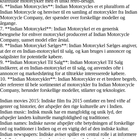
kraftfulde motorcykler med et unikt retro-design.
6. **Indian Motorcycles**: Indian Motorcycles er et pluralform af
Indian Motorcycle og henviser til en samling af motorcykler fra Indian
Motorcycle Company, der spænder over forskellige modeller og
årgange.
7. **Indian Motorcykel**: Indian Motorcykel er en generisk
betegnelse for enhver motorcykel produceret af Indian Motorcycle
Company, uanset model eller årstal.
8. **Indian Motorcykel Sælges**: Indian Motorcykel Sælges angiver,
at der er en Indian-motorcykel til salg, og kan bruges i annoncer og
salgslister for potentielle købere.
9. **Indian Motorcykel Til Salg**: Indian Motorcykel Til Salg
indikerer, at en Indian-motorcykel er til salg, og anvendes ofte i
annoncer og markedsføring for at tiltrække interesserede købere.
10. **Indian Motorcykler**: Indian Motorcykler er et bredere begreb,
der refererer til hele sortimentet af motorcykler fra Indian Motorcycle
Company, herunder forskellige modeller, stilarter og teknologier.
Indian movies 2015: Indiske film fra 2015 omfatter en bred vifte af
genrer og historier, der afspejler den rige kulturelle arv i Indien.
Indian music: Indisk musik har en mangfoldig og unik lyd, der
afspejler landets kulturelle mangfoldighed og traditioner.
Indian names: Indiske navne afspejler ofte betydningen af forskellige
ord og traditioner i Indien og er en vigtig del af den indiske kultur.
Indian newspapers: Indiske aviser spiller en central rolle i at informere