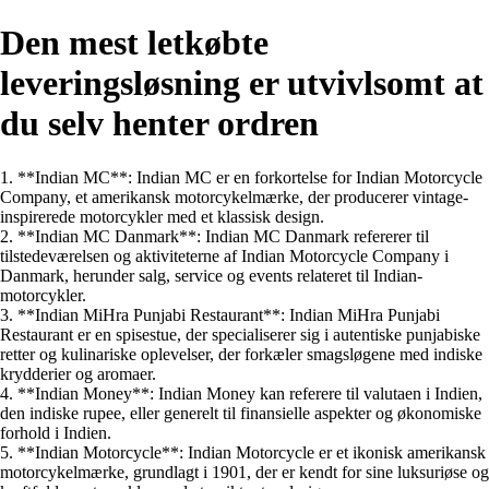
Den mest letkøbte
leveringsløsning er utvivlsomt at
du selv henter ordren
1. **Indian MC**: Indian MC er en forkortelse for Indian Motorcycle
Company, et amerikansk motorcykelmærke, der producerer vintage-
inspirerede motorcykler med et klassisk design.
2. **Indian MC Danmark**: Indian MC Danmark refererer til
tilstedeværelsen og aktiviteterne af Indian Motorcycle Company i
Danmark, herunder salg, service og events relateret til Indian-
motorcykler.
3. **Indian MiHra Punjabi Restaurant**: Indian MiHra Punjabi
Restaurant er en spisestue, der specialiserer sig i autentiske punjabiske
retter og kulinariske oplevelser, der forkæler smagsløgene med indiske
krydderier og aromaer.
4. **Indian Money**: Indian Money kan referere til valutaen i Indien,
den indiske rupee, eller generelt til finansielle aspekter og økonomiske
forhold i Indien.
5. **Indian Motorcycle**: Indian Motorcycle er et ikonisk amerikansk
motorcykelmærke, grundlagt i 1901, der er kendt for sine luksuriøse og