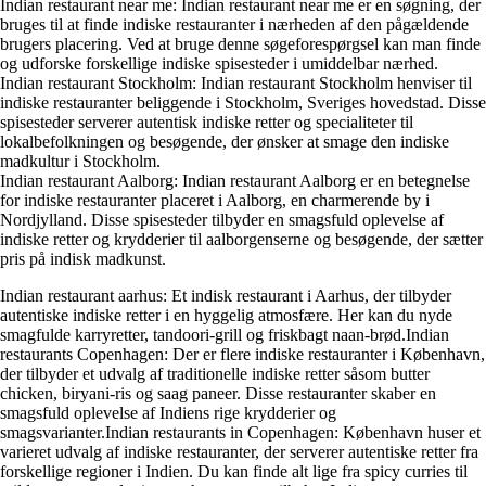
Indian restaurant near me: Indian restaurant near me er en søgning, der
bruges til at finde indiske restauranter i nærheden af den pågældende
brugers placering. Ved at bruge denne søgeforespørgsel kan man finde
og udforske forskellige indiske spisesteder i umiddelbar nærhed.
Indian restaurant Stockholm: Indian restaurant Stockholm henviser til
indiske restauranter beliggende i Stockholm, Sveriges hovedstad. Disse
spisesteder serverer autentisk indiske retter og specialiteter til
lokalbefolkningen og besøgende, der ønsker at smage den indiske
madkultur i Stockholm.
Indian restaurant Aalborg: Indian restaurant Aalborg er en betegnelse
for indiske restauranter placeret i Aalborg, en charmerende by i
Nordjylland. Disse spisesteder tilbyder en smagsfuld oplevelse af
indiske retter og krydderier til aalborgenserne og besøgende, der sætter
pris på indisk madkunst.
Indian restaurant aarhus: Et indisk restaurant i Aarhus, der tilbyder
autentiske indiske retter i en hyggelig atmosfære. Her kan du nyde
smagfulde karryretter, tandoori-grill og friskbagt naan-brød.Indian
restaurants Copenhagen: Der er flere indiske restauranter i København,
der tilbyder et udvalg af traditionelle indiske retter såsom butter
chicken, biryani-ris og saag paneer. Disse restauranter skaber en
smagsfuld oplevelse af Indiens rige krydderier og
smagsvarianter.Indian restaurants in Copenhagen: København huser et
varieret udvalg af indiske restauranter, der serverer autentiske retter fra
forskellige regioner i Indien. Du kan finde alt lige fra spicy curries til