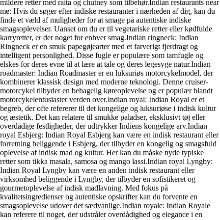
mildere retter med raita og chutney som tilbehør.Indian restaurants near
me: Hvis du søger efter indiske restauranter i nærheden af dig, kan du
finde et væld af muligheder for at smage på autentiske indiske
smagsoplevelser. Uanset om du er til vegetariske retter eller kødfulde
karryretter, er der noget for enhver smag.Indian ringneck: Indian
Ringneck er en smuk papegøjearter med et farverigt fjerdragt og
intelligent personlighed. Disse fugle er populære som tamfugle og
elskes for deres evne til at lære at tale og deres legesyge natur.Indian
roadmaster: Indian Roadmaster er en luksuriøs motorcykelmodel, der
kombinerer klassisk design med moderne teknologi. Denne cruiser-
motorcykel tilbyder en behagelig køreoplevelse og er populær blandt
motorcykelentusiaster verden over.Indian royal: Indian Royal er et
begreb, der ofte refererer til det kongelige og luksuriøse i indisk kultur
og æstetik. Det kan relatere til smukke paladser, eksklusivt tøj eller
overdådige festligheder, der udtrykker Indiens kongelige arv.Indian
royal Esbjerg: Indian Royal Esbjerg kan være en indisk restaurant eller
forretning beliggende i Esbjerg, der tilbyder en kongelig og smagsfuld
oplevelse af indisk mad og kultur. Her kan du måske nyde typiske
retter som tikka masala, samosa og mango lassi.Indian royal Lyngby:
Indian Royal Lyngby kan være en anden indisk restaurant eller
virksomhed beliggende i Lyngby, der tilbyder en sofistikeret og
gourmetoplevelse af indisk madlavning. Med fokus på
kvalitetsingredienser og autentiske opskrifter kan du forvente en
smagsoplevelse udover det sædvanlige.Indian royale: Indian Royale
kan referere til noget, der udstråler overdådighed og elegance i en