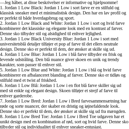
—Jeg håber, at disse beskrivelser er informative og hjælpsomme!
1. Jordan 1 Low Black: Jordan 1 Low i sort farve er en stilfuld og
klassisk sneaker med et minimalistisk design. Den har en lav profil og
er perfekt til både hverdagsbrug og sport.
2. Jordan 1 Low Black and White: Jordan 1 Low i sort og hvid farve
kombinerer det klassiske og elegante look med en kontrast af farver.
Denne sko tilbyder stil og alsidighed til enhver lejlighed.
3. Jordan 1 Low Black University Blue: Jordan 1 Low i sort med
universitetsblå detaljer tilføjer et pop af farve til det ellers neutrale
design. Denne sko er perfekt til dem, der ønsker at skille sig ud.
4. Jordan 1 Low Blue: Jordan 1 Low i blå farve tilbyder en frisk og
levende udstråling. Den blå nuance giver skoen en unik og trendy
karakter, som passer til enhver stil.
5. Jordan 1 Low Blue and White: Jordan 1 Low i blå og hvid farve
kombinerer en afbalanceret blanding af farver. Denne sko er tidløs og
stilfuld med et twist af friskhed.
6. Jordan 1 Low Blå: Jordan 1 Low i en flot blå farve skiller sig ud
med sit enkle og elegant design. Skoen tilføjer et strejf af farve til
enhver garderobe.
7. Jordan 1 Low Bred: Jordan 1 Low i Bred farvesammensætning har
røde og sorte nuancer, der skaber en dristig og iøjnefaldende look.
Denne sko er perfekt til dem, der ønsker at skille sig ud fra mængden.
8. Jordan 1 Low Bred Toe: Jordan 1 Low i Bred Toe udgaven har et
unikt design med en kombination af rød, sort og hvid farve. Denne sko
tilbyder stil og individualitet til enhver sneaker-entusiast.