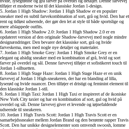
hvide, lysegrønne og grå farver på overdel og detaljer. Denne farvevej
tilføjer et moderne twist til det klassiske Jordan 1-design.
5. Jordan 1 High Shadow: Jordan 1 High Shadow er en populær
sneaker med en subtil farvekombination af sort, grå og hvid. Den har et
rent og tidløst udseende, der gør den let at style til både sportslige og
mere afslappede outfits.
6. Jordan 1 High Shadow 2.0: Jordan 1 High Shadow 2.0 er en
opdateret version af den originale Shadow-farvevej med nogle mindre
designændringer. Den bevarer det klassiske sort, grå og hvide
farveskema, men med nogle nye detaljer og materialer.
7. Jordan 1 High Smoke Grey: Jordan 1 High Smoke Grey er en
elegant og alsidig sneaker med en kombination af grå, hvid og sort
farver på overdel og sål. Denne farvevej tilføjer et sofistikeret touch til
Jordan 1-silhuetten.
8. Jordan 1 High Stage Haze: Jordan 1 High Stage Haze er en unik
farvevej af Jordan 1 High-sneakeren, der har en blanding af lilla,
lyserød og hvide nuancer. Den tilføjer et dristigt og feminint element til
den klassiske Jordan 1-stil.
9. Jordan 1 High Taxi: Jordan 1 High Taxi er inspireret af de ikoniske
New York City taxier og har en kombination af sort, gul og hvid på
overdel og sål. Denne farvevej giver et levende og iøjnefaldende
udseende til sneakeren.
10. Jordan 1 High Travis Scott: Jordan 1 High Travis Scott er en
samarbejdssneaker mellem Jordan Brand og den berømte rapper Travis
Scott. Den har unikke designelementer som omvendt swoosh, lomme