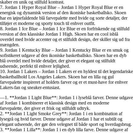
skaber en unik og stilfuld kontrast.
7. Jordan 1 Hyper Royal Blue – Jordan 1 Hyper Royal Blue er en
energisk og dynamisk version af den ikoniske basketballsko. Skoen
har en iøjnefaldende blå farvepalette med hvide og sorte detaljer, der
tilføjer et moderne og sporty touch til enhver outfit.
8. Jordan 1 Ice Blue – Jordan 1 Ice Blue er en forfriskende og stilfuld
version af den klassiske Jordan 1 High. Skoen har en cool isblå
overdel med hvide accenter og et stilfuldt design, der skiller sig ud fra
mængden.
9. Jordan 1 Kentucky Blue – Jordan 1 Kentucky Blue er en smuk og
sofistikeret udgave af den ikoniske basketballsko. Skoen har en dyb
blå overdel med hvide detaljer, der giver et elegant og stilfuldt
udseende, perfekt til enhver lejlighed.
10. Jordan 1 Lakers – Jordan 1 Lakers er en hyldest til det legendariske
basketballhold Los Angeles Lakers. Skoen har en lilla og gul
farvepalette inspireret af holdets farver og er et must-have for enhver
Lakers-fan og sneaker-entusiast.
—1. **Jordan 1 Light Blue**: Jordan 1 i lyseblå farver. Denne udgave
af Jordan 1 kombinerer et klassisk design med en moderne
farvepalette, der giver et frisk og stilfuldt udtryk.
2. **Jordan 1 Light Smoke Grey**: Jordan 1 i en kombination af
lysegrå og hvid farver. Denne udgave af Jordan 1 har et subtilt og
elegant udseende, der gør den velegnet til både sport og hverdagsbrug.
3. **Jordan 1 Lilla**: Jordan 1 i en dyb lilla farve. Denne udgave af