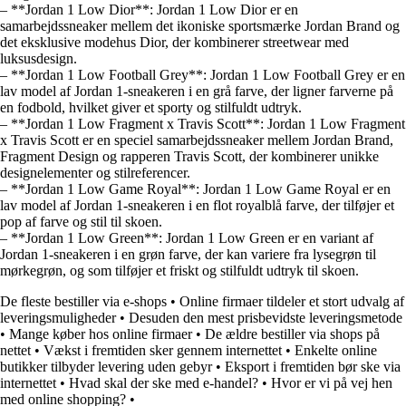
– **Jordan 1 Low Dior**: Jordan 1 Low Dior er en
samarbejdssneaker mellem det ikoniske sportsmærke Jordan Brand og
det eksklusive modehus Dior, der kombinerer streetwear med
luksusdesign.
– **Jordan 1 Low Football Grey**: Jordan 1 Low Football Grey er en
lav model af Jordan 1-sneakeren i en grå farve, der ligner farverne på
en fodbold, hvilket giver et sporty og stilfuldt udtryk.
– **Jordan 1 Low Fragment x Travis Scott**: Jordan 1 Low Fragment
x Travis Scott er en speciel samarbejdssneaker mellem Jordan Brand,
Fragment Design og rapperen Travis Scott, der kombinerer unikke
designelementer og stilreferencer.
– **Jordan 1 Low Game Royal**: Jordan 1 Low Game Royal er en
lav model af Jordan 1-sneakeren i en flot royalblå farve, der tilføjer et
pop af farve og stil til skoen.
– **Jordan 1 Low Green**: Jordan 1 Low Green er en variant af
Jordan 1-sneakeren i en grøn farve, der kan variere fra lysegrøn til
mørkegrøn, og som tilføjer et friskt og stilfuldt udtryk til skoen.
De fleste bestiller via e-shops
•
Online firmaer tildeler et stort udvalg af
leveringsmuligheder
•
Desuden den mest prisbevidste leveringsmetode
•
Mange køber hos online firmaer
•
De ældre bestiller via shops på
nettet
•
Vækst i fremtiden sker gennem internettet
•
Enkelte online
butikker tilbyder levering uden gebyr
•
Eksport i fremtiden bør ske via
internettet
•
Hvad skal der ske med e-handel?
•
Hvor er vi på vej hen
med online shopping?
•