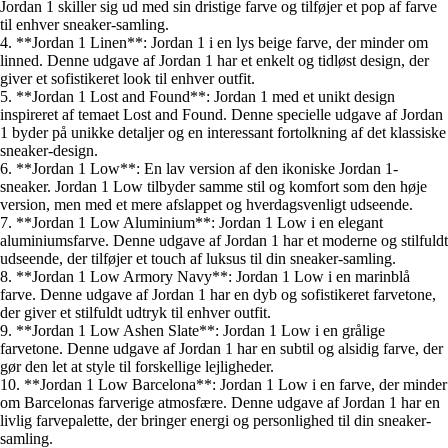
Jordan 1 skiller sig ud med sin dristige farve og tilføjer et pop af farve
til enhver sneaker-samling.
4. **Jordan 1 Linen**: Jordan 1 i en lys beige farve, der minder om
linned. Denne udgave af Jordan 1 har et enkelt og tidløst design, der
giver et sofistikeret look til enhver outfit.
5. **Jordan 1 Lost and Found**: Jordan 1 med et unikt design
inspireret af temaet Lost and Found. Denne specielle udgave af Jordan
1 byder på unikke detaljer og en interessant fortolkning af det klassiske
sneaker-design.
6. **Jordan 1 Low**: En lav version af den ikoniske Jordan 1-
sneaker. Jordan 1 Low tilbyder samme stil og komfort som den høje
version, men med et mere afslappet og hverdagsvenligt udseende.
7. **Jordan 1 Low Aluminium**: Jordan 1 Low i en elegant
aluminiumsfarve. Denne udgave af Jordan 1 har et moderne og stilfuldt
udseende, der tilføjer et touch af luksus til din sneaker-samling.
8. **Jordan 1 Low Armory Navy**: Jordan 1 Low i en marinblå
farve. Denne udgave af Jordan 1 har en dyb og sofistikeret farvetone,
der giver et stilfuldt udtryk til enhver outfit.
9. **Jordan 1 Low Ashen Slate**: Jordan 1 Low i en grålige
farvetone. Denne udgave af Jordan 1 har en subtil og alsidig farve, der
gør den let at style til forskellige lejligheder.
10. **Jordan 1 Low Barcelona**: Jordan 1 Low i en farve, der minder
om Barcelonas farverige atmosfære. Denne udgave af Jordan 1 har en
livlig farvepalette, der bringer energi og personlighed til din sneaker-
samling.