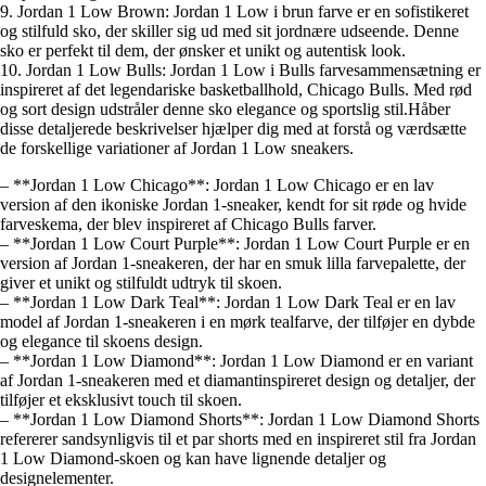
9. Jordan 1 Low Brown: Jordan 1 Low i brun farve er en sofistikeret
og stilfuld sko, der skiller sig ud med sit jordnære udseende. Denne
sko er perfekt til dem, der ønsker et unikt og autentisk look.
10. Jordan 1 Low Bulls: Jordan 1 Low i Bulls farvesammensætning er
inspireret af det legendariske basketballhold, Chicago Bulls. Med rød
og sort design udstråler denne sko elegance og sportslig stil.Håber
disse detaljerede beskrivelser hjælper dig med at forstå og værdsætte
de forskellige variationer af Jordan 1 Low sneakers.
– **Jordan 1 Low Chicago**: Jordan 1 Low Chicago er en lav
version af den ikoniske Jordan 1-sneaker, kendt for sit røde og hvide
farveskema, der blev inspireret af Chicago Bulls farver.
– **Jordan 1 Low Court Purple**: Jordan 1 Low Court Purple er en
version af Jordan 1-sneakeren, der har en smuk lilla farvepalette, der
giver et unikt og stilfuldt udtryk til skoen.
– **Jordan 1 Low Dark Teal**: Jordan 1 Low Dark Teal er en lav
model af Jordan 1-sneakeren i en mørk tealfarve, der tilføjer en dybde
og elegance til skoens design.
– **Jordan 1 Low Diamond**: Jordan 1 Low Diamond er en variant
af Jordan 1-sneakeren med et diamantinspireret design og detaljer, der
tilføjer et eksklusivt touch til skoen.
– **Jordan 1 Low Diamond Shorts**: Jordan 1 Low Diamond Shorts
refererer sandsynligvis til et par shorts med en inspireret stil fra Jordan
1 Low Diamond-skoen og kan have lignende detaljer og
designelementer.