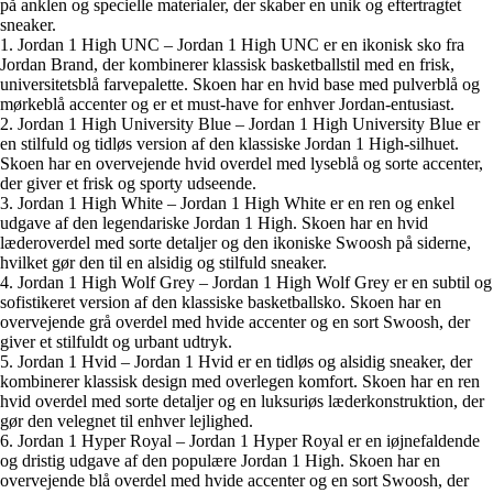
på anklen og specielle materialer, der skaber en unik og eftertragtet
sneaker.
1. Jordan 1 High UNC – Jordan 1 High UNC er en ikonisk sko fra
Jordan Brand, der kombinerer klassisk basketballstil med en frisk,
universitetsblå farvepalette. Skoen har en hvid base med pulverblå og
mørkeblå accenter og er et must-have for enhver Jordan-entusiast.
2. Jordan 1 High University Blue – Jordan 1 High University Blue er
en stilfuld og tidløs version af den klassiske Jordan 1 High-silhuet.
Skoen har en overvejende hvid overdel med lyseblå og sorte accenter,
der giver et frisk og sporty udseende.
3. Jordan 1 High White – Jordan 1 High White er en ren og enkel
udgave af den legendariske Jordan 1 High. Skoen har en hvid
læderoverdel med sorte detaljer og den ikoniske Swoosh på siderne,
hvilket gør den til en alsidig og stilfuld sneaker.
4. Jordan 1 High Wolf Grey – Jordan 1 High Wolf Grey er en subtil og
sofistikeret version af den klassiske basketballsko. Skoen har en
overvejende grå overdel med hvide accenter og en sort Swoosh, der
giver et stilfuldt og urbant udtryk.
5. Jordan 1 Hvid – Jordan 1 Hvid er en tidløs og alsidig sneaker, der
kombinerer klassisk design med overlegen komfort. Skoen har en ren
hvid overdel med sorte detaljer og en luksuriøs læderkonstruktion, der
gør den velegnet til enhver lejlighed.
6. Jordan 1 Hyper Royal – Jordan 1 Hyper Royal er en iøjnefaldende
og dristig udgave af den populære Jordan 1 High. Skoen har en
overvejende blå overdel med hvide accenter og en sort Swoosh, der